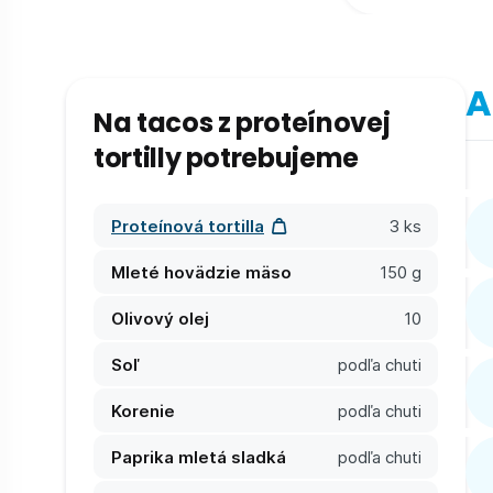
A
Na tacos z proteínovej
tortilly potrebujeme
Proteínová tortilla
3 ks
Mleté hovädzie mäso
150 g
Olivový olej
10
Soľ
podľa chuti
Korenie
podľa chuti
Paprika mletá sladká
podľa chuti