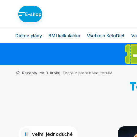
E-shop
Diétne plány
BMI kalkulačka
Všetko o KetoDiet
Va
Diétne plány KetoDiet
Ako KetoDiet funguje
O proteínovej diéte
Nízka nadváha (BASIC)
Recepty
od 3. kroku
Tacos z proteínovej tortilly
Ketóza
Stredná nadváha
T
(MEDIUM)
Chcem začať
Vysoká nadváha
BMI kalkulačka
(INTENSE)
Čo budem jesť
Ktorý plán je pre mňa?
veľmi jednoduché