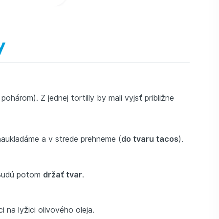
y
 pohárom). Z jednej tortilly by mali vyjsť približne
 naukladáme a v strede prehneme (
do tvaru tacos
).
. Budú potom
držať tvar
.
na lyžici olivového oleja.