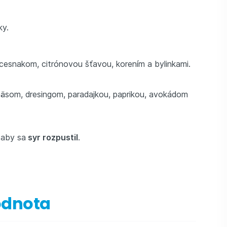
ky.
 cesnakom, citrónovou šťavou, korením a bylinkami.
äsom, dresingom, paradajkou, paprikou, avokádom
 aby sa
syr rozpustil
.
odnota