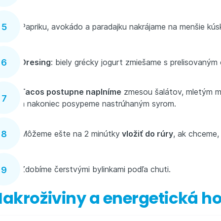
Papriku, avokádo a paradajku nakrájame na menšie kús
Dresing
: biely grécky jogurt zmiešame s prelisovaným
Tacos postupne naplníme
zmesou šalátov, mletým m
a nakoniec posypeme nastrúhaným syrom.
Môžeme ešte na 2 minútky
vložiť do rúry
, ak chceme,
Zdobíme čerstvými bylinkami podľa chuti.
akroživiny a energetická h