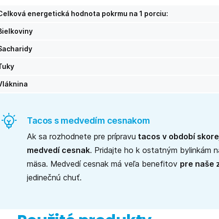
Celková energetická hodnota pokrmu na 1 porciu:
Bielkoviny
Sacharidy
Tuky
Vláknina
Tacos s medvedím cesnakom
Ak sa rozhodnete pre prípravu
tacos v období skorej
medvedí cesnak
. Pridajte ho k ostatným bylinkám 
mäsa. Medvedí cesnak má veľa benefitov
pre naše 
jedinečnú chuť.