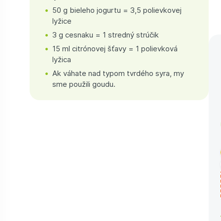
50 g bieleho jogurtu = 3,5 polievkovej
lyžice
3 g cesnaku = 1 stredný strúčik
15 ml citrónovej šťavy = 1 polievková
lyžica
Ak váhate nad typom tvrdého syra, my
sme použili goudu.