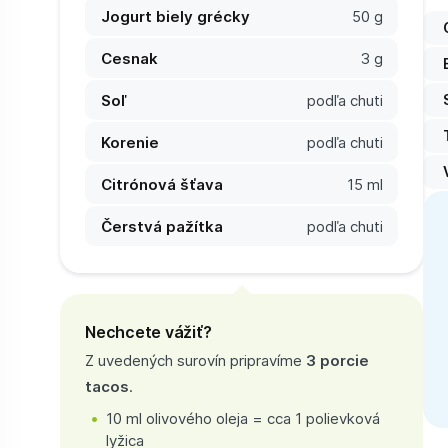
Jogurt biely grécky
50 g
Cesnak
3 g
Soľ
podľa chuti
Korenie
podľa chuti
Citrónová šťava
15 ml
Čerstvá pažítka
podľa chuti
Nechcete vážiť?
Z uvedených surovín pripravíme
3 porcie
tacos
.
10 ml olivového oleja = cca 1 polievková
lyžica