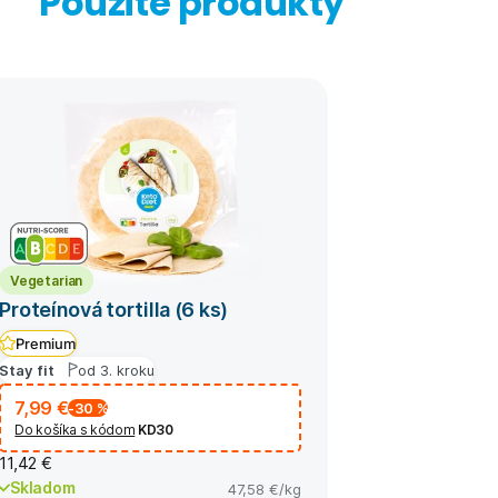
Použité produkty
Vegetarian
Proteínová tortilla (6 ks)
Premium
Stay fit
od 3. kroku
7,99 €
-30
%
Do košíka s kódom
KD30
11,42 €
Skladom
47,58 €
/kg