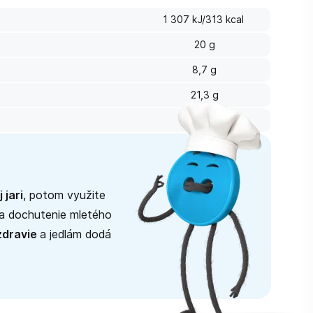
1 307 kJ/313 kcal
20 g
8,7 g
21,3 g
10,9 g
 jari
, potom využite
na dochutenie mletého
zdravie
a jedlám dodá