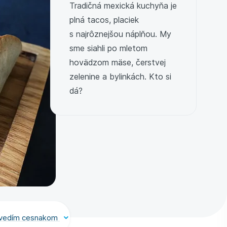
Tradičná mexická kuchyňa je
plná tacos, placiek
s najrôznejšou náplňou. My
sme siahli po mletom
hovädzom mäse, čerstvej
zelenine a bylinkách. Kto si
dá?
dvedím cesnakom