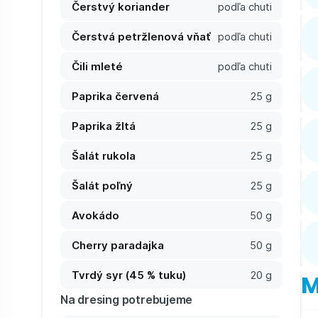
Čerstvý koriander
podľa chuti
Čerstvá petržlenová vňať
podľa chuti
Čili mleté
podľa chuti
Paprika červená
25 g
Paprika žltá
25 g
Šalát rukola
25 g
Šalát poľný
25 g
Avokádo
50 g
Cherry paradajka
50 g
Tvrdý syr (45 % tuku)
20 g
M
Na dresing potrebujeme