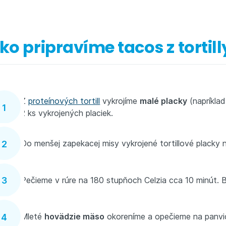
ko pripravíme tacos z tortill
Z
proteínových tortill
vykrojíme
malé placky
(napríklad
2 ks vykrojených placiek.
Do menšej zapekacej misy vykrojené tortillové placky
Pečieme v rúre na 180 stupňoch Celzia cca 10 minút
Mleté
hovädzie mäso
okoreníme a opečieme na panvici 