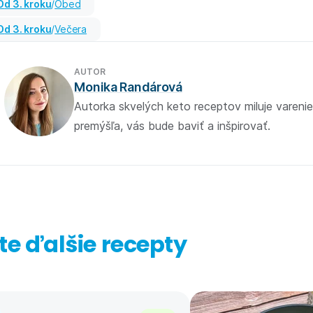
od 3. kroku
/
Obed
od 3. kroku
/
Večera
AUTOR
Monika Randárová
Autorka skvelých keto receptov miluje varenie,
premýšľa, vás bude baviť a inšpirovať.
ste ďalšie recepty