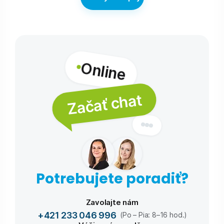
Online
Začať chat
Potrebujete poradiť?
Zavolajte nám
+421 233 046 996
(Po – Pia: 8–16 hod.)