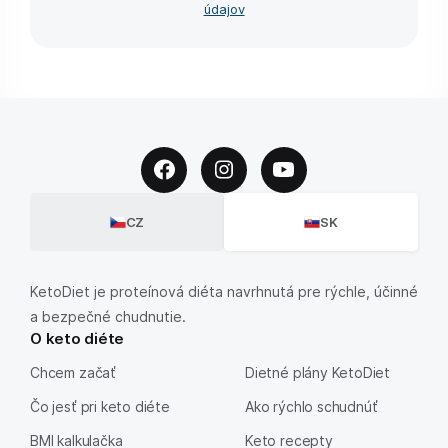
údajov
CZ
SK
KetoDiet je proteínová diéta navrhnutá pre rýchle, účinné
a bezpečné chudnutie.
O keto diéte
Chcem začať
Dietné plány KetoDiet
Čo jesť pri keto diéte
Ako rýchlo schudnúť
BMI kalkulačka
Keto recepty