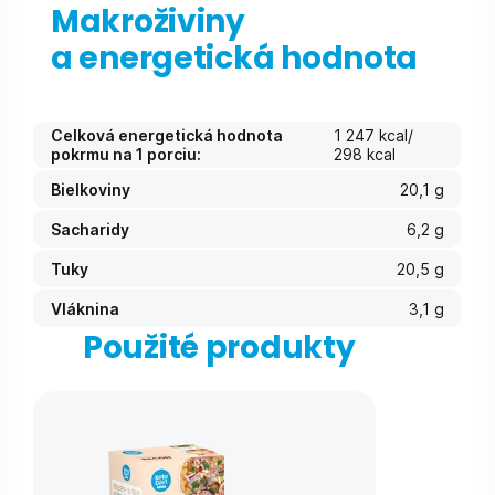
Makroživiny
a energetická hodnota
Celková energetická hodnota
1 247 kcal/
pokrmu na 1 porciu:
298 kcal
Bielkoviny
20,1 g
Sacharidy
6,2 g
Tuky
20,5 g
Vláknina
3,1 g
Použité produkty