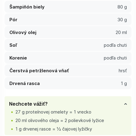
Šampiňón biely
80 g
Pór
30 g
Olivový olej
20 ml
Soľ
podľa chuti
Korenie
podľa chuti
Čerstvá petržlenová vňať
hrsť
Drvená rasca
1 g
Nechcete vážiť?
27 g proteínovej omelety = 1 vrecko
20 ml olivového oleja = 2 polievkové lyžice
1 g drvenej rasce = ½ čajovej lyžičky