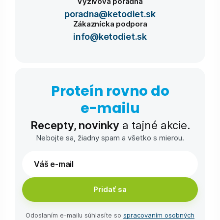
Výživová poradňa
poradna@ketodiet.sk
Zákaznícka podpora
info@ketodiet.sk
Proteín rovno do
e-⁠mailu
Recepty, novinky
a tajné akcie.
Nebojte sa, žiadny spam a všetko s mierou.
Pridať sa
Odoslaním e-⁠mailu súhlasíte so
spracovaním osobných