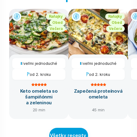
Raňajky
Raňajky
Obed
Obed
Večera
Večera
veľmi jednoduché
veľmi jednoduché
od 2. kroku
od 2. kroku
Keto omeleta so
Zapečená proteínová
šampiňónmi
omeleta
a zeleninou
20 min
45 min
Všetky recepty