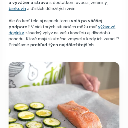
a vyvážená strava
s dostatkom ovocia, zeleniny,
bielkovín
a ďalších dôležitých živín.
Ale čo keď telo aj napriek tomu
volá po väčšej
podpore
? V niektorých situáciách môžu mať
výživové
doplnky
zásadný vplyv na vašu kondíciu aj dlhodobú
pohodu. Ktoré majú skutočne zmysel a kedy ich zaradiť?
Prinášame
prehľad tých najdôležitejších
.