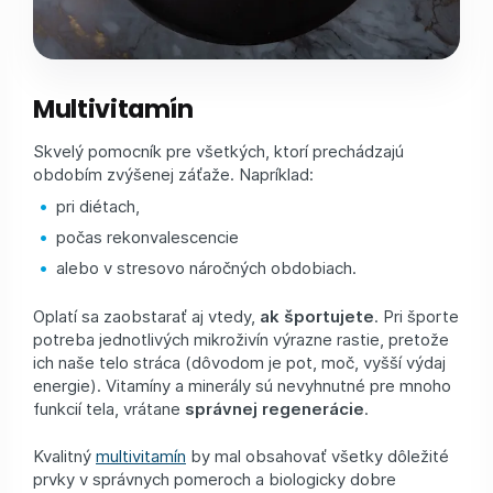
Multivitamín
Skvelý pomocník pre všetkých, ktorí prechádzajú
obdobím zvýšenej záťaže. Napríklad:
pri diétach,
počas rekonvalescencie
alebo v stresovo náročných obdobiach.
Oplatí sa zaobstarať aj vtedy,
ak športujete
. Pri športe
potreba jednotlivých mikroživín výrazne rastie, pretože
ich naše telo stráca (dôvodom je pot, moč, vyšší výdaj
energie). Vitamíny a minerály sú nevyhnutné pre mnoho
funkcií tela, vrátane
správnej regenerácie
.
Kvalitný
multivitamín
by mal obsahovať všetky dôležité
prvky v správnych pomeroch a biologicky dobre