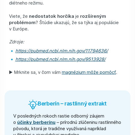
diétneho režimu.
Viete, že
nedostatok horčíka
je
rozšíreným
problémom
? Štúdie ukazujú, že sa týka aj populácie
v Európe.
Zdroje:
https://pubmed.ncbi.nlm.nih.gov/11794636/
https://pubmed.ncbi.nlm.nih.gov/9513928/
▶️ Mrknite sa, v čom vám
magnézium môže pomôcť
.
Berberín – rastlinný extrakt
V posledných rokoch rastie odborný záujem
o
účinky berberínu
– prírodnú zlúčeninu rastlinného
pôvodu, ktorá je tradične využívaná napríklad
v čínskej a ajurvédskej medicíne.