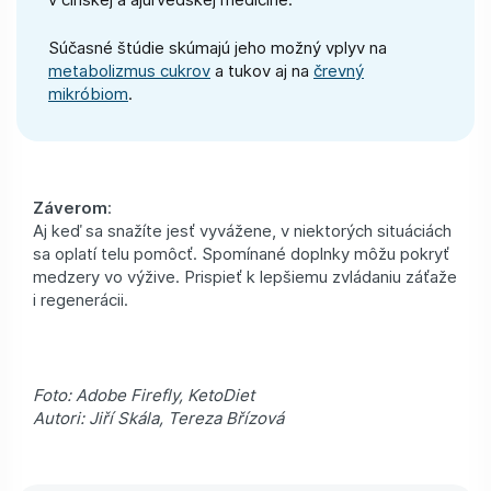
Súčasné štúdie skúmajú jeho možný vplyv na
metabolizmus cukrov
a tukov aj na
črevný
mikróbiom
.
Záverom
:
Aj keď sa snažíte jesť vyvážene, v niektorých situáciách
sa oplatí telu pomôcť. Spomínané doplnky môžu pokryť
medzery vo výžive. Prispieť k lepšiemu zvládaniu záťaže
i regenerácii.
Foto: Adobe Firefly, KetoDiet
Autori: Jiří Skála, Tereza Břízová