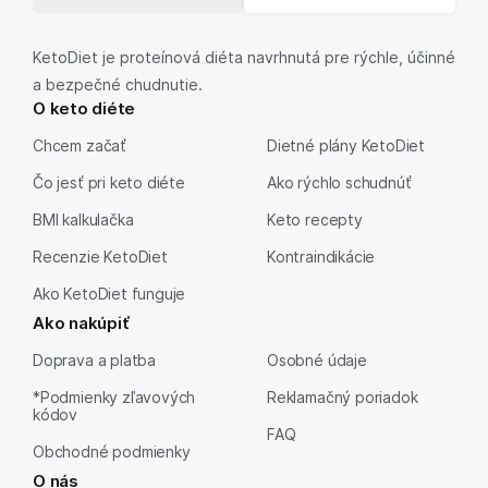
KetoDiet je proteínová diéta navrhnutá pre rýchle, účinné
a bezpečné chudnutie.
O keto diéte
Chcem začať
Dietné plány KetoDiet
Čo jesť pri keto diéte
Ako rýchlo schudnúť
BMI kalkulačka
Keto recepty
Recenzie KetoDiet
Kontraindikácie
Ako KetoDiet funguje
Ako nakúpiť
Doprava a platba
Osobné údaje
*Podmienky zľavových
Reklamačný poriadok
kódov
FAQ
Obchodné podmienky
O nás