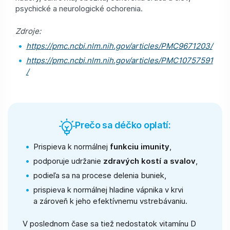
psychické a neurologické ochorenia.
Zdroje:
https://pmc.ncbi.nlm.nih.gov/articles/PMC9671203/
https://pmc.ncbi.nlm.nih.gov/articles/PMC10757591
/
Prečo sa déčko oplatí:
Prispieva k normálnej
funkciu imunity
,
podporuje udržanie
zdravých kostí a svalov
,
podieľa sa na procese delenia buniek,
prispieva k normálnej hladine vápnika v krvi
a zároveň k jeho efektívnemu vstrebávaniu.
V poslednom čase sa tiež nedostatok vitamínu D