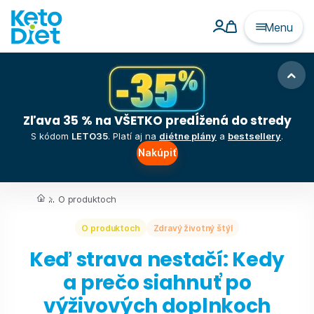
Menu
Zľava 35 % na VŠETKO predĺžená do stredy
S kódom
LETO35
. Platí aj na
diétne plány
a
bestsellery
.
Nakúpiť
...
O produktoch
O produktoch
Zdravý životný štýl
Keď strava nestačí: Kedy
a prečo siahnuť po
výživových doplnkoch