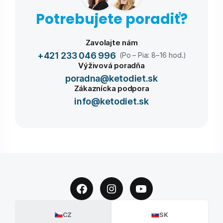
Potrebujete poradiť?
Zavolajte nám
+421 233 046 996
(Po – Pia: 8–16 hod.)
Výživová poradňa
poradna@ketodiet.sk
Zákaznícka podpora
info@ketodiet.sk
CZ
SK