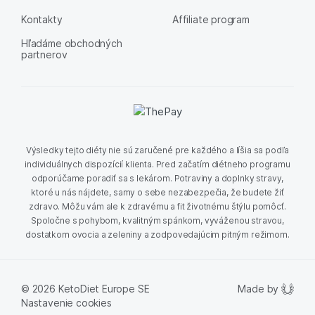
Kontakty
Affiliate program
Hľadáme obchodných
partnerov
Výsledky tejto diéty nie sú zaručené pre každého a líšia sa podľa
individuálnych dispozícií klienta. Pred začatím diétneho programu
odporúčame poradiť sa s lekárom. Potraviny a doplnky stravy,
ktoré u nás nájdete, samy o sebe nezabezpečia, že budete žiť
zdravo. Môžu vám ale k zdravému a fit životnému štýlu pomôcť.
Spoločne s pohybom, kvalitným spánkom, vyváženou stravou,
dostatkom ovocia a zeleniny a zodpovedajúcim pitným režimom.
Made by
© 2026 KetoDiet Europe SE
Nastavenie cookies