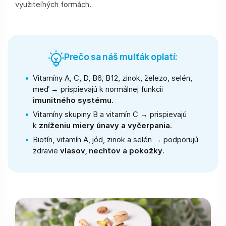
využiteľných formách.
Prečo sa náš mulťák oplatí:
Vitamíny A, C, D, B6, B12, zinok, železo, selén,
meď → prispievajú k normálnej funkcii
imunitného systému
.
Vitamíny skupiny B a vitamín C → prispievajú
k
zníženiu miery únavy a vyčerpania
.
Biotín, vitamín A, jód, zinok a selén → podporujú
zdravie
vlasov, nechtov a pokožky
.