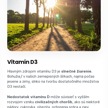
Vitamín D3
Hlavným zdrojom vitamínu D3 je
slnečné žiarenie
.
Bohužia,ľ v našich zemepisných šírkach, najmä počas
jesene a zimy, slnko na tvorbu dostatočného množstva
D3 nestačí.
Nedostatok vitamínu D
môže súvisieť s vyšším
rozvojom vzniku
civilizačných chorôb
, ako sú niektoré
nádory, cukrovka, obezita, ochorenia srdca a ciev,