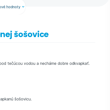
ové hodnoty
enej šošovice
e pod tečúcou vodou a necháme dobre odkvapkať.
dkvapkanú šošovicu.