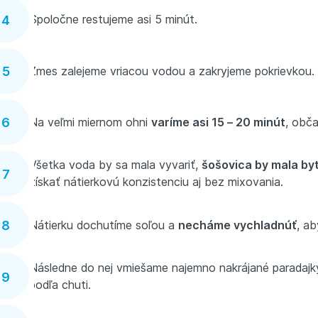
Spoločne restujeme asi 5 minút.
Zmes zalejeme vriacou vodou a zakryjeme pokrievkou
Na veľmi miernom ohni
varíme asi 15 – 20 minút
, obč
Všetka voda by sa mala vyvariť,
šošovica by mala by
získať nátierkovú konzistenciu aj bez mixovania.
Nátierku dochutíme soľou a
necháme vychladnúť
, a
Následne do nej vmiešame najemno nakrájané paradajky
podľa chuti.