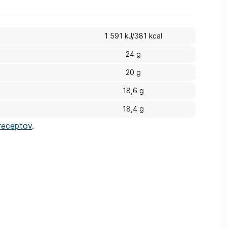
1 591 kJ/381 kcal
24 g
20 g
18,6 g
18,4 g
receptov
.