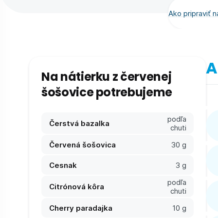
Ako pripraviť n
A
Na nátierku z červenej
šošovice potrebujeme
podľa
Čerstvá bazalka
chuti
Červená šošovica
30 g
Cesnak
3 g
podľa
Citrónová kôra
chuti
Cherry paradajka
10 g