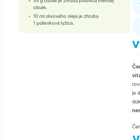
35 g cibule je zhruba polovica menšej
cibule.
10 ml olivového oleja je zhruba
1 polievková lyžica.
V
Če
vit
rov
je 
dok
ne
Čer
V