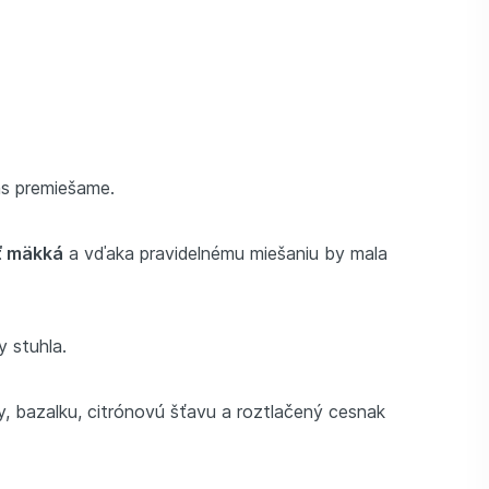
.
as premiešame.
ť mäkká
a vďaka pravidelnému miešaniu by mala
by stuhla.
, bazalku, citrónovú šťavu a roztlačený cesnak