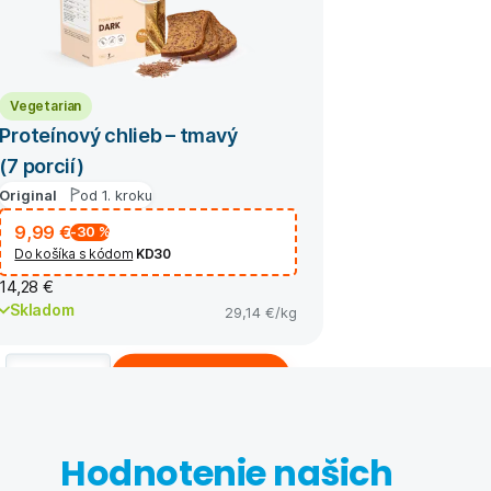
Vegetarian
Proteínový chlieb – tmavý
(7 porcií)
Original
od 1. kroku
9,99 €
-30
%
Do košíka s kódom
KD30
14,28 €
Skladom
29,14 €
/kg
Kúpiť
Hodnotenie našich