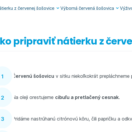
átierku z červenej šošovice
Výborná červená šošovica
Výživ
ko pripraviť nátierku z červ
Červenú šošovicu
v sitku niekoľkokrát prepláchnem
Na oleji orestujeme
cibuľu a pretlačený cesnak
.
Pridáme nastrúhanú citrónovú kôru, čili papričku a o