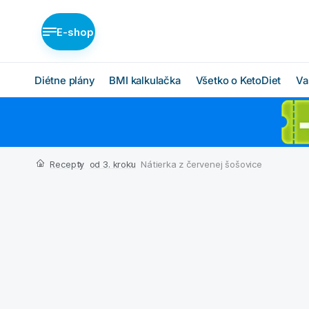
E-shop
Diétne plány
BMI kalkulačka
Všetko o KetoDiet
Va
Diétne plány KetoDiet
Ako KetoDiet funguje
O proteínovej diéte
Nízka nadváha (BASIC)
Recepty
od 3. kroku
Nátierka z červenej šošovice
Ketóza
Stredná nadváha
(MEDIUM)
Chcem začať
Vysoká nadváha
BMI kalkulačka
(INTENSE)
Čo budem jesť
Ktorý plán je pre mňa?