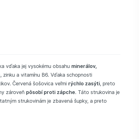
stka vďaka jej vysokému obsahu
minerálov,
, zinku a vitamínu B6. Vďaka schopnosti
tikov. Červená šošovica veľmi
rýchlo zasýti
, preto
iny zároveň
pôsobí proti zápche
. Táto strukovina je
statným strukovinám je zbavená šupky, a preto