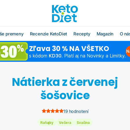
še premeny
Recenzie KetoDiet
Recepty
Magazín
O ná
Zľava 30 % NA VŠETKO
O radoch KetoDiet
Všetky recepty
O značke KetoDi
Blog
N
s kódom
KD30
. Platí aj na Novinky a Limitky.
Čo jesť po diéte
Keto recepty (od 1. kroku
Náš tím
Ako rýchlo schu
diéty)
Časté otázky
Výživová poradň
Chudnutie do pl
Nátierka z červenej
Low carb recepty (od 3.
kroku diéty)
Schudnite s odborníkom
Hľadáme obcho
Ako začať šport
partnerov
šošovice
Vzorové jedálničky
Chudnutie po pä
Affiliate progra
Klub Moja KetoDiet
19
hodnotení
Kontakty
Raňajky
Večera
Svačina