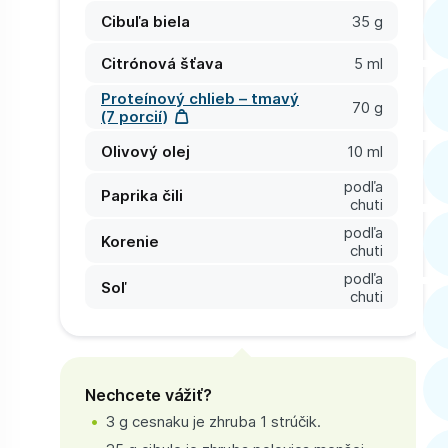
Cibuľa biela
35 g
Citrónová šťava
5 ml
Proteínový chlieb – tmavý
70 g
(7 porcií)
Olivový olej
10 ml
podľa
Paprika čili
chuti
podľa
Korenie
chuti
podľa
Soľ
chuti
Nechcete vážiť?
3 g cesnaku je zhruba 1 strúčik.