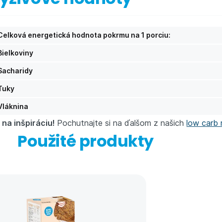
Celková energetická hodnota pokrmu na 1 porciu:
Bielkoviny
Sacharidy
Tuky
Vláknina
 na inšpiráciu!
Pochutnajte si na ďalšom z našich
low carb 
Použité produkty