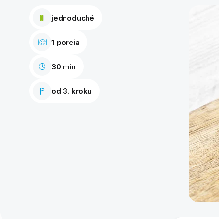
jednoduché
1 porcia
30 min
od 3. kroku