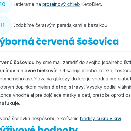
Natierame na
proteínový chlieb
KetoDiet.
Ozdobíme čerstvým paradajkami a bazalkou.
ýborná červená šošovica
rvenú šošovicu
by sme mali zaradiť do svojho jedálneho lí
amínov a hlavne bielkovín
. Obsahuje mnoho železa, fosforu
nomerného uvoľňovania glukózy do krvi je vhodná pre diabe
dobrým doplnkom nielen
diétnej stravy
. Vysoký podiel vlákn
onca vhodná aj pre dojčiace matky a deti, pretože oproti o
nafukuje
.
vená šošovka nespôsobuje kolísanie
hladiny cukru v krvi
.
ýživové hodnoty