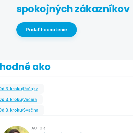
spokojných zákazníkov
Pridať hodnotenie
hodné ako
od 3. kroku
/
Raňajky
od 3. kroku
/
Večera
od 3. kroku
/
Svačina
AUTOR