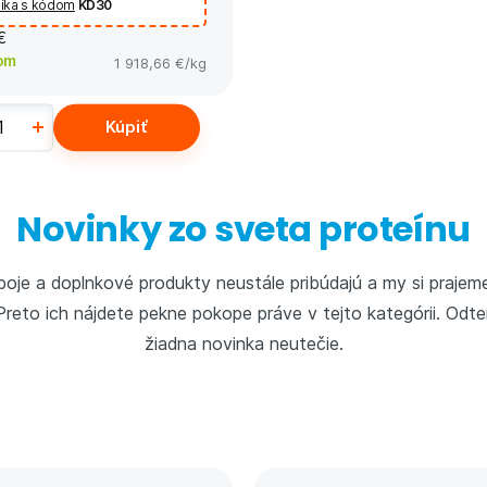
íka s kódom
KD30
€
om
1 918,66 €
/kg
Kúpiť
Novinky zo sveta proteínu
poje a doplnkové produkty neustále pribúdajú a my si prajem
reto ich nájdete pekne pokope práve v tejto kategórii. Odte
žiadna novinka neutečie.