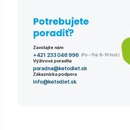
Potrebujete
poradiť?
Zavolajte nám
+421 233 046 996
(Po – Pia: 8–16 hod.)
Výživová poradňa
poradna@ketodiet.sk
Zákaznícka podpora
info@ketodiet.sk