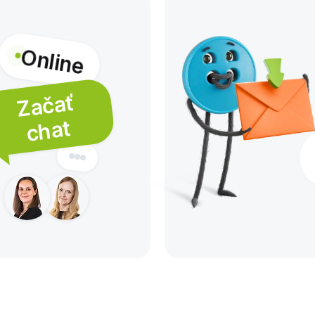
Online
Z
ač
ať
c
h
at