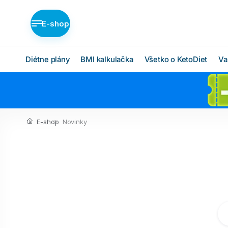
E-shop
Diétne plány
BMI kalkulačka
Všetko o KetoDiet
Va
Diétne plány KetoDiet
Ako KetoDiet funguje
O proteínovej diéte
Nízka nadváha (BASIC)
E-shop
Novinky
Ketóza
Stredná nadváha
(MEDIUM)
Chcem začať
Vysoká nadváha
BMI kalkulačka
(INTENSE)
Čo budem jesť
Ktorý plán je pre mňa?