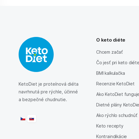
O keto diéte
Chcem začať
Čo jesť pri keto diét
BMI kalkulačka
Recenzie KetoDiet
KetoDiet je proteínová diéta
navrhnutá pre rýchle, účinné
Ako KetoDiet funguj
a bezpečné chudnutie.
Dietné plány KetoDi
Ako rýchlo schudnúť
Keto recepty
Kontraindikácie