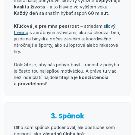
miera našej pohybovej aktivity výrazne
ovplyvňuje
kvalitu života
– a to hlavne vo vyššom veku.
Každý deň
sa snažím hýbať aspoň
60 minút
.
Kľúčová je pre mňa pestrosť
– striedam
silový
tréning
s aeróbnymi aktivitami, ako sú chôdza, beh,
jazda na bicykli a občas zaradím aj koordinačne
náročnejšie športy, ako sú loptové alebo raketové
hry.
Dôležité je, aby nás pohyb bavil – radosť z pohybu
je často tou najlepšou motiváciou. A práve tu viac
než inde platí: najdôležitejšia je
konzistencia
a pravidelnosť
.
3. Spánok
Dlho som spánok podceňoval, ale postupne som
pochopil, ako
zásadnú úlohu hrá
: