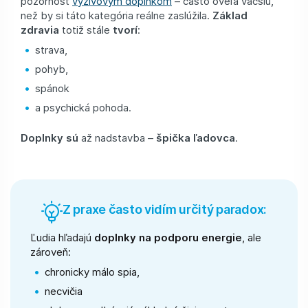
pozornosť
výživovým doplnkom
– často oveľa väčšiu,
než by si táto kategória reálne zaslúžila.
Základ
zdravia
totiž stále
tvorí
:
strava,
pohyb,
spánok
a psychická pohoda.
Doplnky sú
až nadstavba –
špička ľadovca
.
Z praxe často vidím určitý paradox:
Ľudia hľadajú
doplnky na podporu energie
, ale
zároveň:
chronicky málo spia,
necvičia