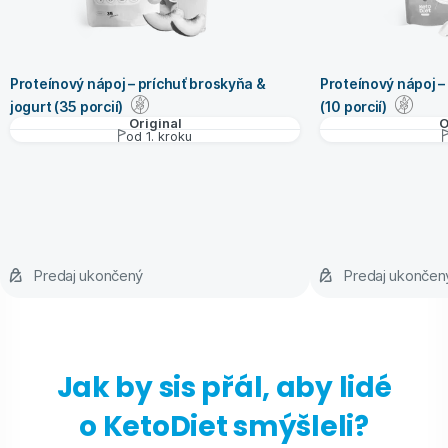
Proteínový nápoj – príchuť broskyňa &
Proteínový nápoj –
jogurt (35 porcií)
(10 porcií)
Original
O
od 1. kroku
Predaj ukončený
Predaj ukonče
Jak by sis přál, aby lidé
o KetoDiet smýšleli?