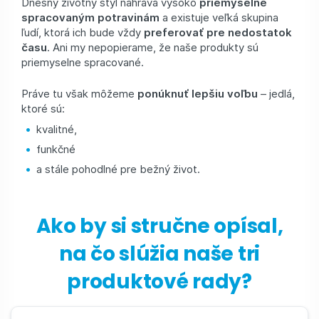
Dnešný životný štýl nahráva vysoko
priemyselne
spracovaným potravinám
a existuje veľká skupina
ľudí, ktorá ich bude vždy
preferovať pre nedostatok
času
. Ani my nepopierame, že naše produkty sú
priemyselne spracované.
Práve tu však môžeme
ponúknuť lepšiu voľbu
– jedlá,
ktoré sú:
kvalitné,
funkčné
a stále pohodlné pre bežný život.
Ako by si stručne opísal,
na čo slúžia naše tri
produktové rady?