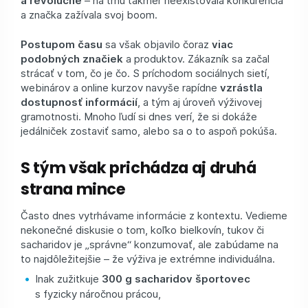
a značka zažívala svoj boom.
Postupom času
sa však objavilo čoraz
viac
podobných značiek
a produktov. Zákazník sa začal
strácať v tom, čo je čo. S príchodom sociálnych sietí,
webinárov a online kurzov navyše rapídne
vzrástla
dostupnosť informácií
, a tým aj úroveň výživovej
gramotnosti. Mnoho ľudí si dnes verí, že si dokáže
jedálniček zostaviť samo, alebo sa o to aspoň pokúša.
S tým však prichádza aj druhá
strana mince
Často dnes vytrhávame informácie z kontextu. Vedieme
nekonečné diskusie o tom, koľko bielkovín, tukov či
sacharidov je „správne“ konzumovať, ale zabúdame na
to najdôležitejšie – že výživa je extrémne individuálna.
Inak zužitkuje
300 g sacharidov športovec
s fyzicky náročnou prácou,