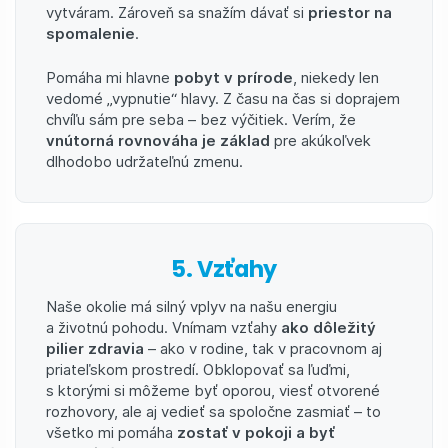
vytváram. Zároveň sa snažím dávať si
priestor na
spomalenie
.
Pomáha mi hlavne
pobyt v prírode
, niekedy len
vedomé „vypnutie“ hlavy. Z času na čas si doprajem
chvíľu sám pre seba – bez výčitiek. Verím, že
vnútorná rovnováha je základ
pre akúkoľvek
dlhodobo udržateľnú zmenu.
5. Vzťahy
Naše okolie má silný vplyv na našu energiu
a životnú pohodu. Vnímam vzťahy
ako dôležitý
pilier zdravia
– ako v rodine, tak v pracovnom aj
priateľskom prostredí. Obklopovať sa ľuďmi,
s ktorými si môžeme byť oporou, viesť otvorené
rozhovory, ale aj vedieť sa spoločne zasmiať – to
všetko mi pomáha
zostať v pokoji a byť