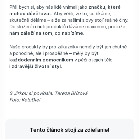
Přál bych si, aby nás lidé vnímali jako
značku
,
které
mohou důvěřovat
. Aby věřili, že to, co říkáme,
skutečně děláme – a že za našimi slovy stojí reálné činy.
Do složení i chuti produktů dáváme maximum, protože
nám záleží na tom, co nabízíme
.
Naše produkty by pro zákazníky neměly být jen chutné
a pohodlné, ale i prospěšné – měly by být
každodenním pomocníkem
v péči o jejich tělo
i
zdravější životní styl
.
S Jirkou si povídala: Tereza Břízová
Foto: KetoDiet
Tento článok stojí za zdieľanie!