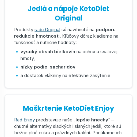
Jedlá a nápoje KetoDiet
Original
Produkty
radu Original
sú navrhnuté na
podporu
redukcie hmotnost
i. Kľúčový dôraz kladieme na
funkčnosť a nutričné hodnoty:
vysoký obsah bielkovín
na ochranu svalovej
hmoty,
nízky podiel sacharidov
a dostatok vlákniny na efektívne zasýtenie.
Maškrtenie KetoDiet Enjoy
Rad Enjoy
predstavuje naše „
lepšie hriechy
“ –
chutné alternatívy sladkých i slaných jedál, ktoré sú
bežne plné cukru a prázdnych kalórií. Ponúkame ich