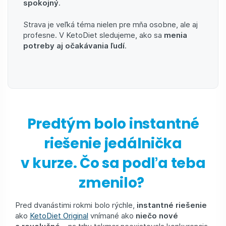
spokojný
.
Strava je veľká téma nielen pre mňa osobne, ale aj
profesne. V KetoDiet sledujeme, ako sa
menia
potreby aj očakávania ľudí
.
Predtým bolo instantné
riešenie jedálnička
v kurze. Čo sa podľa teba
zmenilo?
Pred dvanástimi rokmi bolo rýchle,
instantné riešenie
ako
KetoDiet Original
vnímané ako
niečo nové
a revolučné
– na trhu takmer neexistovala konkurencia