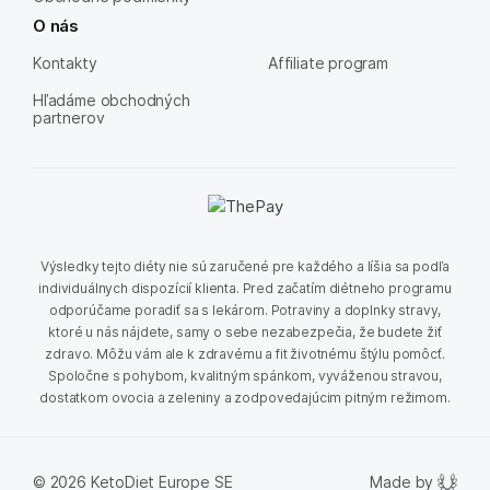
O nás
Kontakty
Affiliate program
Hľadáme obchodných
partnerov
Výsledky tejto diéty nie sú zaručené pre každého a líšia sa podľa
individuálnych dispozícií klienta. Pred začatím diétneho programu
odporúčame poradiť sa s lekárom. Potraviny a doplnky stravy,
ktoré u nás nájdete, samy o sebe nezabezpečia, že budete žiť
zdravo. Môžu vám ale k zdravému a fit životnému štýlu pomôcť.
Spoločne s pohybom, kvalitným spánkom, vyváženou stravou,
dostatkom ovocia a zeleniny a zodpovedajúcim pitným režimom.
Made by
© 2026 KetoDiet Europe SE