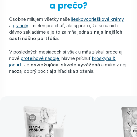
a prečo?
Osobne milujem všetky naše
lieskovoorieškové krémy
a
granoly
– nielen pre chuť, ale aj preto, že si na nich
dávno zakladáme a je to za mňa jedna z
najsilnejších
častí nášho portfólia
.
V posledných mesiacoch si však u mňa získali srdce aj
nové
proteínové nápoje
, hlavne príchuť
broskyňa &
jogurt
. Je
osviežujúca
,
skvele vyvážená
a mám z nej
naozaj dobrý pocit aj z hľadiska zloženia.