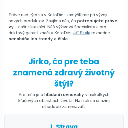
Práve nad tým sa v KetoDiet zamýšľame pri vývoji
nových produktov. Zaujíma nás, čo
potrebujete práve
vy
– naši zákazníci. Náš výživový špecialista a pro
duktový garant značky KetoDiet
Jiří Skála
rozhodne
nenaháňa len trendy a čísla
.
Jirko, čo pre teba
znamená zdravý životný
štýl?
Pre mňa je o
hľadaní rovnováhy
v niekoľkých
kľúčových oblastiach života. Na nich sa snažím
dlhodobo zameriavať.
1. Strava