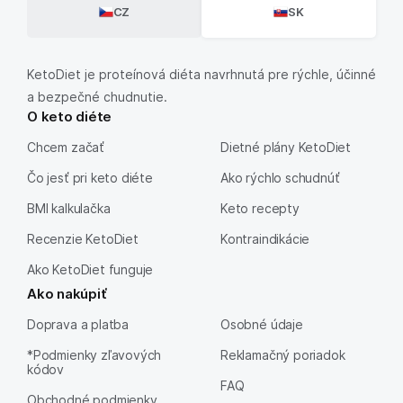
CZ
SK
KetoDiet je proteínová diéta navrhnutá pre rýchle, účinné
a bezpečné chudnutie.
O keto diéte
Chcem začať
Dietné plány KetoDiet
Čo jesť pri keto diéte
Ako rýchlo schudnúť
BMI kalkulačka
Keto recepty
Recenzie KetoDiet
Kontraindikácie
Ako KetoDiet funguje
Ako nakúpiť
Doprava a platba
Osobné údaje
*Podmienky zľavových
Reklamačný poriadok
kódov
FAQ
Obchodné podmienky