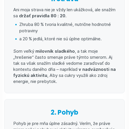
Ani moja strava nie je vždy len ukážková, ale snažím
sa
držať pravidla 80 : 20
.
Zhruba 80 % tvoria kvalitné, nutrične hodnotné
potraviny
a 20 % jedlá, ktoré nie sú úplne optimálne.
Som veľký
milovník sladkého
, a tak moje
„hrešenie“ často smeruje práve týmto smerom. Aj
tak sa však snažím sladké vedome zaraďovať do
kontextu daného dňa – napríklad
v nadväznosti na
fyzickú aktivitu
, Aby sa cukry využili ako zdroj
energie, nie prebytok.
2. Pohyb
Pohyb je pre mňa úplne zásadný. Verím, že práve