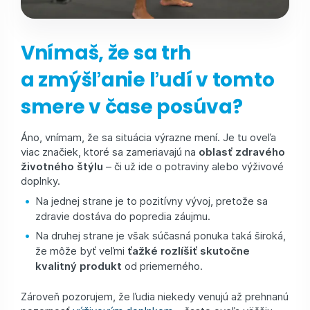
Vnímaš, že sa trh
a zmýšľanie ľudí v tomto
smere v čase posúva?
Áno, vnímam, že sa situácia výrazne mení. Je tu oveľa
viac značiek, ktoré sa zameriavajú na
oblasť zdravého
životného štýlu
– či už ide o potraviny alebo výživové
doplnky.
Na jednej strane je to pozitívny vývoj, pretože sa
zdravie dostáva do popredia záujmu.
Na druhej strane je však súčasná ponuka taká široká,
že môže byť veľmi
ťažké rozlíšiť skutočne
kvalitný produkt
od priemerného.
Zároveň pozorujem, že ľudia niekedy venujú až prehnanú