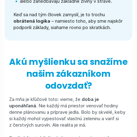
alebo zanedbávajú základné živiny v strave.
Keď sa nad tým človek zamyslí, je to trochu
obrátená logika
– namiesto toho, aby sme najskôr
podporili základy, siahame rovno po skratkách.
Akú myšlienku sa snažíme
našim zákazníkom
odovzdať?
Za mňa je kľúčové toto: vieme, že
doba je
uponáhľaná
. Nie každý má priestor venovať hodiny
denne plánovaniu a príprave jedla. Bolo by skvelé, keby
si každý mohol vypestovať vlastnú zeleninu a variť si
z čerstvých surovín. Ale realita je iná.