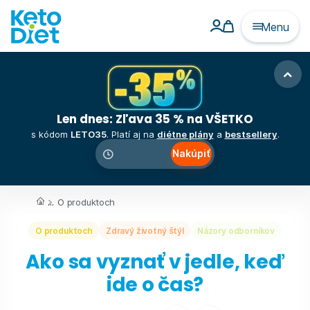
Menu
Len dnes: Zľava 35 % na VŠETKO
s kódom
LETO35
. Platí aj na
diétne plány
a
bestsellery
.
Nakúpiť
00
:
00
:
00
...
O produktoch
O produktoch
Zdravý životný štýl
Názory odborníkov
Ako sa vyznať v jedle, keď
ide o čas?