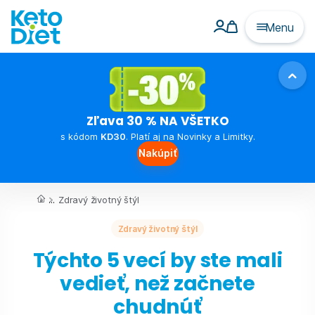
Menu
Zľava 30 % NA VŠETKO
s kódom
KD30
. Platí aj na Novinky a Limitky.
Nakúpiť
...
Zdravý životný štýl
Zdravý životný štýl
Týchto 5 vecí by ste mali
vedieť, než začnete
chudnúť