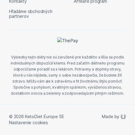
Kontakty
Affiliate program
Hľadáme obchodných
partnerov
Výsledky tejto diéty nie sú zaručené pre každého a líšia sa podľa
individuálnych dispozícií klienta. Pred začatím diétneho programu
odporúčame poradiť sa s lekárom. Potraviny a doplnky stravy,
ktoré u nás nájdete, samy o sebe nezabezpečia, že budete žiť
zdravo. Môžu vám ale k zdravému a fit životnému štýlu pomôcť.
Spoločne s pohybom, kvalitným spánkom, vyváženou stravou,
dostatkom ovocia a zeleniny a zodpovedajúcim pitným režimom.
Made by
© 2026 KetoDiet Europe SE
Nastavenie cookies