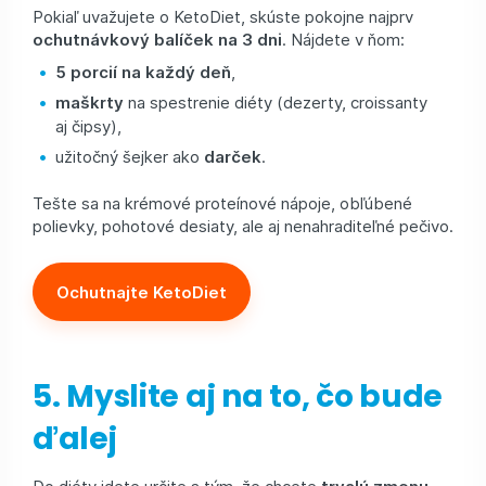
Pokiaľ uvažujete o KetoDiet, skúste pokojne najprv
ochutnávkový balíček na 3 dni
. Nájdete v ňom:
5 porcií na každý deň
,
maškrty
na spestrenie diéty (dezerty, croissanty
aj čipsy),
užitočný šejker ako
darček
.
Tešte sa na krémové proteínové nápoje, obľúbené
polievky, pohotové desiaty, ale aj nenahraditeľné pečivo.
Ochutnajte KetoDiet
5. Myslite aj na to, čo bude
ďalej
Do diéty idete určite s tým, že chcete
trvalú zmenu
.