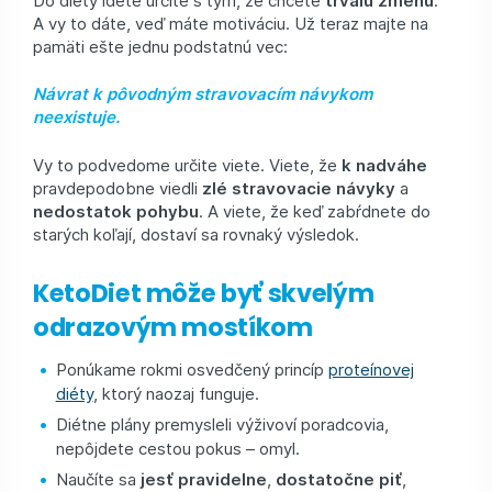
A vy to dáte, veď máte motiváciu. Už teraz majte na
pamäti ešte jednu podstatnú vec:
Návrat k pôvodným stravovacím návykom
neexistuje.
Vy to podvedome určite viete. Viete, že
k nadváhe
pravdepodobne viedli
zlé stravovacie návyky
a
nedostatok pohybu
. A viete, že keď zabŕdnete do
starých koľají, dostaví sa rovnaký výsledok.
KetoDiet môže byť skvelým
odrazovým mostíkom
Ponúkame rokmi osvedčený princíp
proteínovej
diéty
, ktorý naozaj funguje.
Diétne plány premysleli výživoví poradcovia,
nepôjdete cestou pokus – omyl.
Naučíte sa
jesť pravidelne
,
dostatočne piť
,