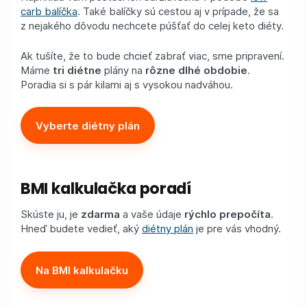
carb balíčka
. Také balíčky sú cestou aj v prípade, že sa
z nejakého dôvodu nechcete púšťať do celej keto diéty.
Ak tušíte, že to bude chcieť zabrať viac, sme pripravení.
Máme
tri diétne
plány na
rôzne dlhé obdobie
.
Poradia si s pár kilami aj s vysokou nadváhou.
Vyberte diétny plán
BMI kalkulačka poradí
Skúste ju, je
zdarma
a vaše údaje
rýchlo prepočíta
.
Hneď budete vedieť, aký
diétny plán
je pre vás vhodný.
Na BMI kalkulačku