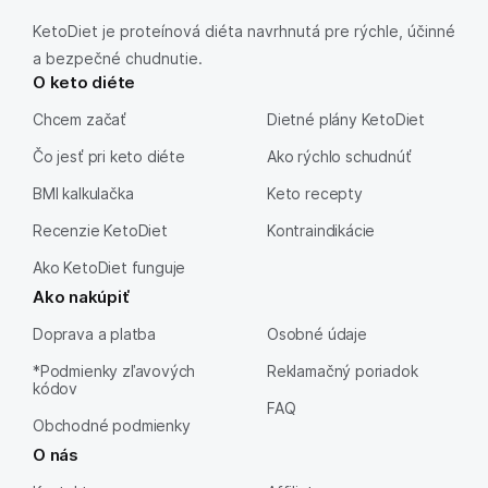
KetoDiet je proteínová diéta navrhnutá pre rýchle, účinné
a bezpečné chudnutie.
O keto diéte
Chcem začať
Dietné plány KetoDiet
Čo jesť pri keto diéte
Ako rýchlo schudnúť
BMI kalkulačka
Keto recepty
Recenzie KetoDiet
Kontraindikácie
Ako KetoDiet funguje
Ako nakúpiť
Doprava a platba
Osobné údaje
*Podmienky zľavových
Reklamačný poriadok
kódov
FAQ
Obchodné podmienky
O nás