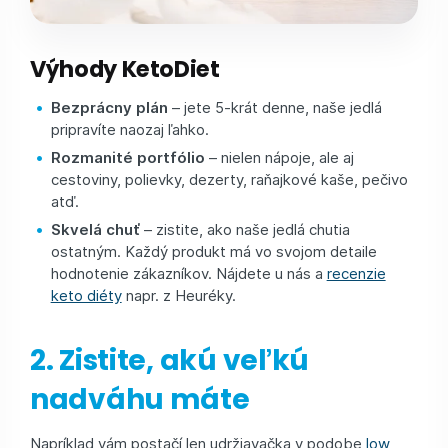
Výhody KetoDiet
Bezprácny plán
– jete 5-krát denne, naše jedlá
pripravíte naozaj ľahko.
Rozmanité portfólio
– nielen nápoje, ale aj
cestoviny, polievky, dezerty, raňajkové kaše, pečivo
atď.
Skvelá chuť
– zistite, ako naše jedlá chutia
ostatným. Každý produkt má vo svojom detaile
hodnotenie zákazníkov. Nájdete u nás a
recenzie
keto diéty
napr. z Heuréky.
2. Zistite, akú veľkú
nadváhu máte
Napríklad vám postačí len udržiavačka v podobe
low