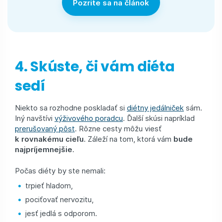
Pozrite sa na článok
4. Skúste, či vám diéta
sedí
Niekto sa rozhodne poskladať si
diétny jedálniček
sám.
Iný navštívi
výživového poradcu
. Ďalší skúsi napríklad
prerušovaný pôst
. Rôzne cesty môžu viesť
k rovnakému cieľu
. Záleží na tom, ktorá vám
bude
najpríjemnejšie
.
Počas diéty by ste nemali:
trpieť hladom,
pociťovať nervozitu,
jesť jedlá s odporom.