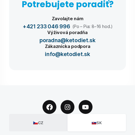
Potrebujete poradiť?
Zavolajte nám
+421 233 046 996
(Po – Pia: 8–16 hod.)
Výživová poradňa
poradna@ketodiet.sk
Zákaznícka podpora
info@ketodiet.sk
CZ
SK