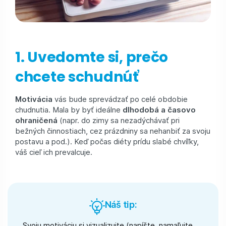
1. Uvedomte si, prečo
chcete schudnúť
Motivácia
vás bude sprevádzať po celé obdobie
chudnutia. Mala by byť ideálne
dlhodobá a časovo
ohraničená
(napr. do zimy sa nezadýchávať pri
bežných činnostiach, cez prázdniny sa nehanbiť za svoju
postavu a pod.). Keď počas diéty prídu slabé chvíľky,
váš cieľ ich prevalcuje.
Náš tip:
Svoju motiváciu si vizualizujte (napíšte, namaľujte,