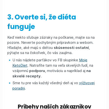
3. Overte si, že diéta
funguje
Keď niekto sľubuje zázraky na počkanie, majte sa na
pozore. Neverte pochybným prípravkom a webom.
Hľadajte, aké majú s diétou
skúsenosti ostatní
,
pýtajte sa na čokoľvek, čo vás zaujíma.
U nás nájdete parťákov vo FB skupinke
Moje
KetoDiet
. Natrafíte tam na veľa skvelých ľudí, na
vzájomnú
podporu
, motiváciu a napríklad aj
na
skvelé recepty
.
Sme tu pre vás každý všedný deň aj vo
výživovej
poradni
.
Príbehy našich zákazníkov