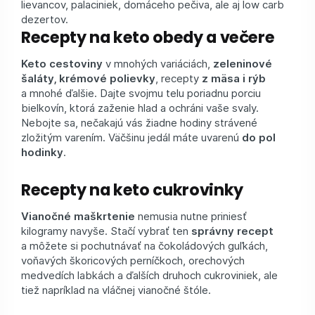
lievancov, palaciniek, domáceho pečiva, ale aj low carb
dezertov.
Recepty na keto obedy a večere
Keto cestoviny
v mnohých variáciách,
zeleninové
šaláty, krémové polievky
, recepty
z mäsa i rýb
a mnohé ďalšie. Dajte svojmu telu poriadnu porciu
bielkovín, ktorá zaženie hlad a ochráni vaše svaly.
Nebojte sa, nečakajú vás žiadne hodiny strávené
zložitým varením. Väčšinu jedál máte uvarenú
do pol
hodinky
.
Recepty na keto cukrovinky
Vianočné maškrtenie
nemusia nutne priniesť
kilogramy navyše. Stačí vybrať ten
správny recept
a môžete si pochutnávať na čokoládových guľkách,
voňavých škoricových perníčkoch, orechových
medvedích labkách a ďalších druhoch cukroviniek, ale
tiež napríklad na vláčnej vianočné štóle.