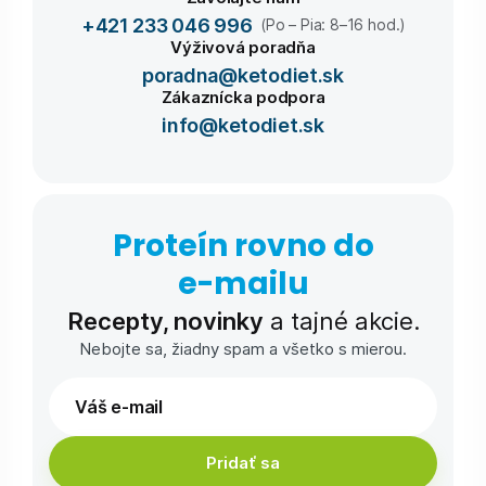
+421 233 046 996
(Po – Pia: 8–16 hod.)
Výživová poradňa
poradna@ketodiet.sk
Zákaznícka podpora
info@ketodiet.sk
Proteín rovno do
e-⁠mailu
Recepty, novinky
a tajné akcie.
Nebojte sa, žiadny spam a všetko s mierou.
Pridať sa