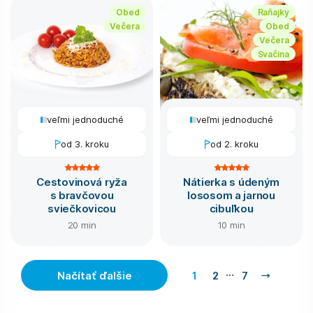
Obed
Raňajky
Večera
Obed
Večera
Svačina
veľmi jednoduché
veľmi jednoduché
od 3. kroku
od 2. kroku
Cestovinová ryža
Nátierka s údeným
s bravčovou
lososom a jarnou
sviečkovicou
cibuľkou
20 min
10 min
…
Načítať ďalšie
1
2
7