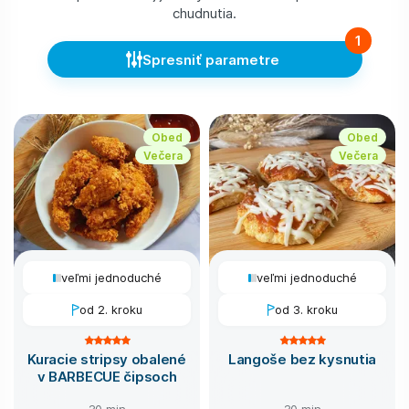
chudnutia.
1
Spresniť parametre
Obed
Obed
Večera
Večera
veľmi jednoduché
veľmi jednoduché
od 2. kroku
od 3. kroku
Kuracie stripsy obalené
Langoše bez kysnutia
v BARBECUE čipsoch
30 min
30 min