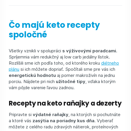
Čo majú keto recepty
spoločné
Všetky vznikli v spolupráci
s výživovými poradcami
.
Spríjemnia vám redukčný aj low carb jedálny lístok.
Rozlíšili sme ich podľa toho, od ktorého kroku
diétneho
plánu
si ich môžete dopriať. Spočítali sme pre vás ich
energetickú hodnotu
aj pomer makroživín na jednu
porciu. Nájdete pri nich
užitočné tipy
, vďaka ktorým
vám pôjde varenie ľavou zadnou.
Recepty na keto raňajky a dezerty
Pripravte si
výdatné raňajky
, na ktorých si pochutnáte
a ktoré vás
zasýtia na poriadny kus dňa
. Vyberať
môžete z celého radu zdravých nátierok, proteínových