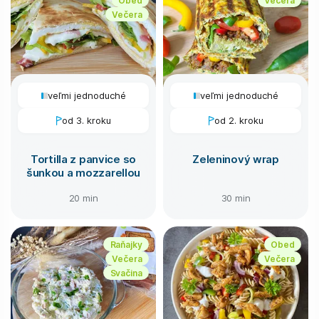
Večera
veľmi jednoduché
veľmi jednoduché
od 3. kroku
od 2. kroku
Tortilla z panvice so
Zeleninový wrap
šunkou a mozzarellou
20 min
30 min
Raňajky
Obed
Večera
Večera
Svačina