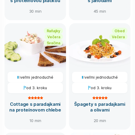
s proteínovou plackou
s jahodami
30 min
45 min
Raňajky
Obed
Večera
Večera
Svačina
veľmi jednoduché
veľmi jednoduché
od 3. kroku
od 3. kroku
Cottage s paradajkami
Špagety s paradajkami
na proteínovom chlebe
a olivami
10 min
20 min