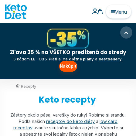
Menu
Zľava 35 % na VŠETKO predĺžená do stredy
S kódom
LETO35
. Platí aj na
diétne plány
a
bestsellery
.
Nakúpiť
Recepty
Keto recepty
Zástery okolo pása, varešky do ruky! Robíme si srandu.
Podľa našich
receptov do keto diéty
a
low carb
receptov
uvaríte skutočne ľahko a rýchlo. Vyberte si
a spestrite svoj jedálny lístok nielen v priebehu