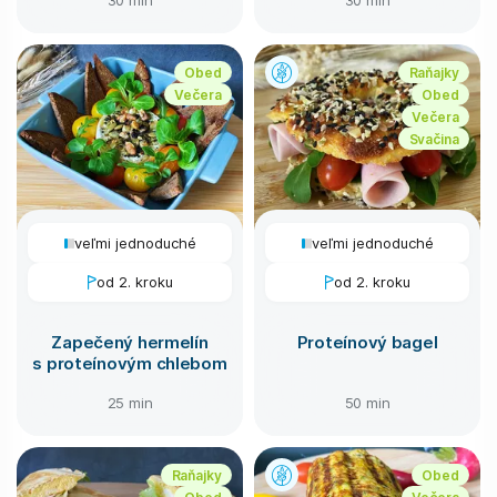
Obed
Raňajky
Večera
Obed
Večera
Svačina
veľmi jednoduché
veľmi jednoduché
od 2. kroku
od 2. kroku
Zapečený hermelín
Proteínový bagel
s proteínovým chlebom
25 min
50 min
Raňajky
Obed
Obed
Večera