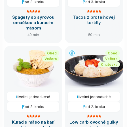
od 3. kroku
od 3. kroku
Špagety so syrovou
Tacos z proteínovej
omáčkou a kuracím
tortilly
mäsom
40 min
50 min
Obed
Obed
Večera
Večera
Chuťovka
veľmi jednoduché
veľmi jednoduché
od 3. kroku
od 2. kroku
Kuracie mäso na karí
Low carb ovocné guľky