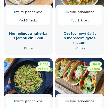
veľmi jednoduché
veľmi jednoduché
od 3. kroku
od 2. kroku
Hermelínová nátierka
Cestovinový šalát
s jarnou cibuľkou
s morčacím gyros
mäsom
15 min
40 min
Obed
Obed
Večera
Večera
veľmi jednoduché
veľmi jednoduché