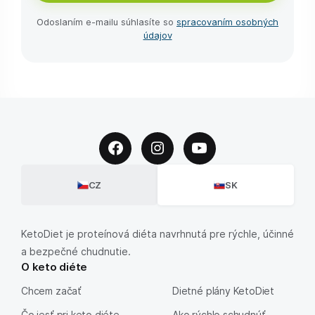
Odoslaním e-⁠mailu súhlasíte so
spracovaním osobných
údajov
CZ
SK
KetoDiet je proteínová diéta navrhnutá pre rýchle, účinné
a bezpečné chudnutie.
O keto diéte
Chcem začať
Dietné plány KetoDiet
Čo jesť pri keto diéte
Ako rýchlo schudnúť