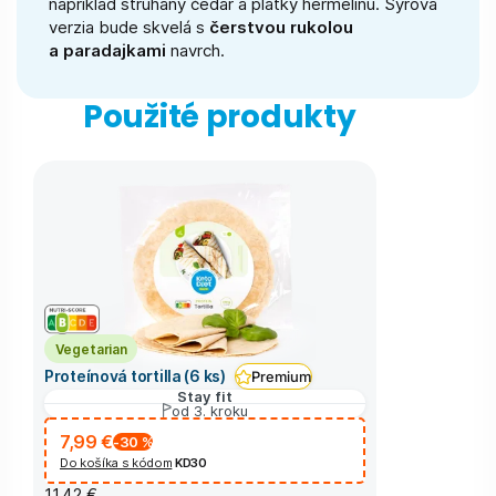
napríklad strúhaný čedar a plátky hermelínu. Syrová
verzia bude skvelá s
čerstvou rukolou
a paradajkami
navrch.
Použité produkty
Vegetarian
Proteínová tortilla (6 ks)
Premium
Stay fit
od 3. kroku
7,99 €
-30
%
Do košíka s kódom
KD30
11,42 €