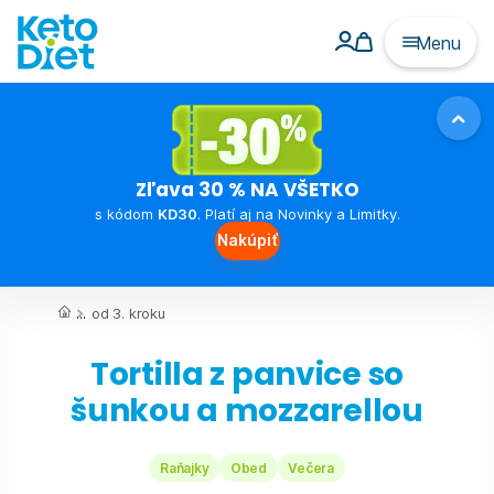
Menu
Zľava 30 % NA VŠETKO
s kódom
KD30
. Platí aj na Novinky a Limitky.
Nakúpiť
...
od 3. kroku
Tortilla z panvice so
šunkou a mozzarellou
Raňajky
Obed
Večera