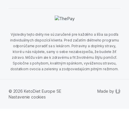
Výsledky tejto diéty nie sú zaručené pre každého a líšia sa podľa
individuálnych dispozícií klienta. Pred začatím diétneho programu
odporúčame poradiť sa s lekárom. Potraviny a doplnky stravy,
ktoré u nás nájdete, samy o sebe nezabezpečia, že budete žiť
zdravo. Môžu vám ale k zdravému a fit životnému štýlu pomôcť.
Spoločne s pohybom, kvalitným spánkom, vyváženou stravou,
dostatkom ovocia a zeleniny a zodpovedajúcim pitným režimom.
Made by
© 2026 KetoDiet Europe SE
Nastavenie cookies