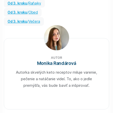
od 3. kroku
/
Raňajky
od 3. kroku
/
Obed
od 3. kroku
/
Večera
AUTOR
Monika Randárová
Autorka skvelých keto receptov miluje varenie,
pečenie a natáčanie videí. To, ako o jedle
premýšľa, vás bude baviť a inšpirovať.