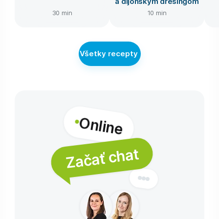
a dijonským dresingom
30 min
10 min
Všetky recepty
Online
Začať chat