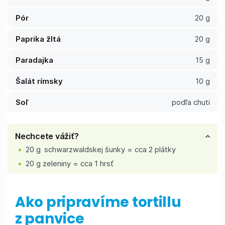
Pór
20 g
Paprika žltá
20 g
Paradajka
15 g
Šalát rímsky
10 g
Soľ
podľa chuti
Nechcete vážiť?
20 g schwarzwaldskej šunky = cca 2 plátky
20 g zeleniny = cca 1 hrsť
Ako pripravíme tortillu
z panvice