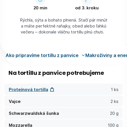
20 min
od 3. kroku
Rýchla, sýta a bohato plnená. Stačí pár minút
a máte perfektné raňajky, obed alebo ľahkú
večeru – dokonale vláčnu tortillu plnú chuti.
Ako pripravíme tortillu z panvice
Makroživiny a ene
Na tortillu z panvice potrebujeme
Proteínová tortilla
1 ks
Vajce
2 ks
Schwarzwaldská šunka
20 g
Mozzarella
100 g