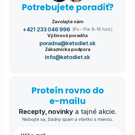
Potrebujete poradiť?
Zavolajte nám
+421 233 046 996
(Po – Pia: 8–16 hod.)
Výživová poradňa
poradna@ketodiet.sk
Zákaznícka podpora
info@ketodiet.sk
Proteín rovno do
e-⁠mailu
Recepty, novinky
a tajné akcie.
Nebojte sa, žiadny spam a všetko s mierou.