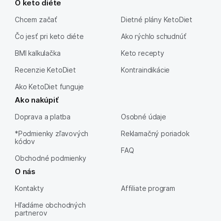
O keto diéte
Chcem začať
Dietné plány KetoDiet
Čo jesť pri keto diéte
Ako rýchlo schudnúť
BMI kalkulačka
Keto recepty
Recenzie KetoDiet
Kontraindikácie
Ako KetoDiet funguje
Ako nakúpiť
Doprava a platba
Osobné údaje
*Podmienky zľavových
Reklamačný poriadok
kódov
FAQ
Obchodné podmienky
O nás
Kontakty
Affiliate program
Hľadáme obchodných
partnerov