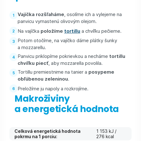
Vajíčka rozšľaháme
, osolíme ich a vylejeme na
panvicu vymastenú olivovým olejom.
Na vajíčka
položíme
tortillu
a chvíľku pečieme.
Potom otočíme, na vajíčko dáme plátky šunky
a mozzarellu.
Panvicu priklopíme pokrievkou a necháme
tortillu
chvíľku piecť
, aby mozzarella povolila.
Tortillu premiestnime na tanier a
posypeme
obľúbenou zeleninou
.
Preložíme ju napoly a rozkrojíme.
Makroživiny
a energetická hodnota
Celková energetická hodnota
1 153 kJ /
pokrmu na 1 porciu:
276 kcal