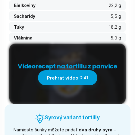
Bielkoviny
22,2 g
Sacharidy
5,5 g
Tuky
18,2 g
Vláknina
5,3 g
Videorecept na tortillu z panvice
Prehrať video
0:41
Syrový variant tortilly
Namiesto šunky môžete pridať
dva druhy syra
–