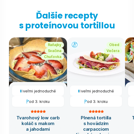
Ďalšie recepty
s proteínovou tortillou
Raňajky
Obed
Svačina
Večera
Chuťovka
veľmi jednoduché
veľmi jednoduché
od 3. kroku
od 3. kroku
Tvarohový low carb
Plnená tortilla
koláč s makom
s hovädzím
a jahodami
carpacciom