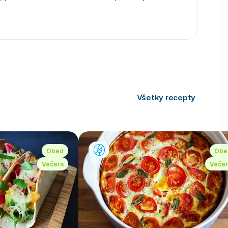
Všetky recepty
Obed
Obe
Večera
Večer