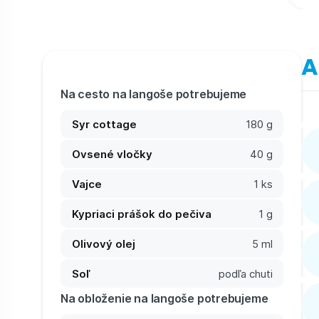
A
Na cesto na langoše potrebujeme
Syr cottage
180 g
Ovsené vločky
40 g
Vajce
1 ks
Kypriaci prášok do pečiva
1 g
Olivový olej
5 ml
Soľ
podľa chuti
Na obloženie na langoše potrebujeme