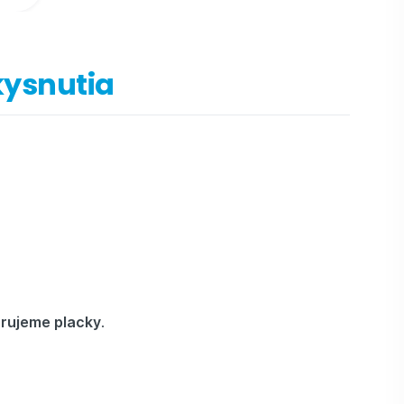
kysnutia
rujeme placky
.