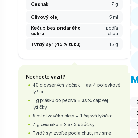
Cesnak
7 g
Olivový olej
5 ml
Kečup bez pridaného
podľa
cukru
chuti
Tvrdý syr (45 % tuku)
15 g
M
Nechcete vážiť?
40 g ovsených vločiek = asi 4 polievkové
lyžice
1 g prášku do pečiva = asi¼ čajovej
lyžičky
5 ml olivového oleja = 1 čajová lyžička
7 g cesnaku = 2 až 3 strúčiky
Tvrdý syr zvoľte podľa chuti, my sme