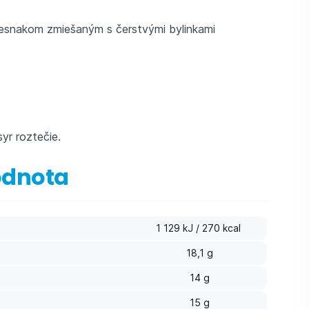
esnakom zmiešaným s čerstvými bylinkami
yr roztečie.
odnota
1 129 kJ / 270 kcal
18,1 g
14 g
15 g