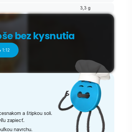
3,3 g
oše bez kysnutia
o
1:12
cesnakom a štipkou soli.
víľu zapiecť.
ibuľkou navrchu.