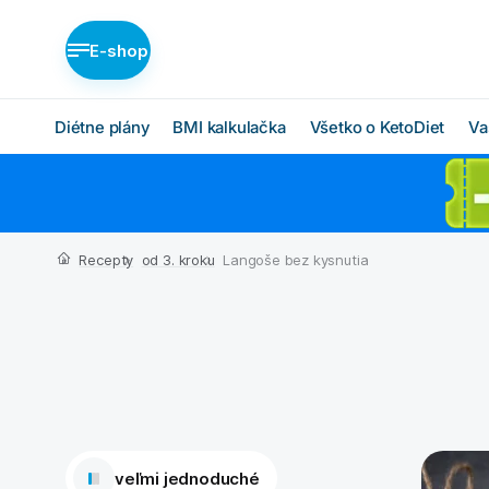
E-shop
Diétne plány
BMI kalkulačka
Všetko o KetoDiet
Va
Diétne plány KetoDiet
Ako KetoDiet funguje
O proteínovej diéte
Nízka nadváha (BASIC)
Recepty
od 3. kroku
Langoše bez kysnutia
Ketóza
Stredná nadváha
(MEDIUM)
Chcem začať
Vysoká nadváha
BMI kalkulačka
(INTENSE)
Čo budem jesť
Ktorý plán je pre mňa?
veľmi jednoduché