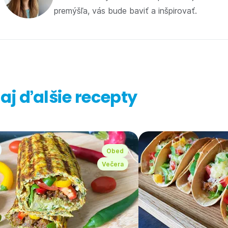
premýšľa, vás bude baviť a inšpirovať.
j ďalšie recepty
Obed
Večera