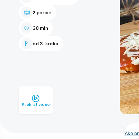
2 porcie
30 min
od 3. kroku
Prehrať video
Ako pr