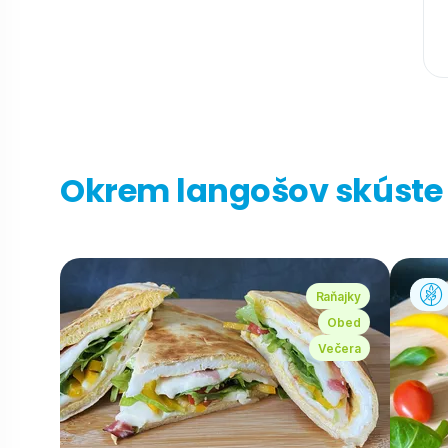
Okrem langošov skúste a
Raňajky
Obed
Večera