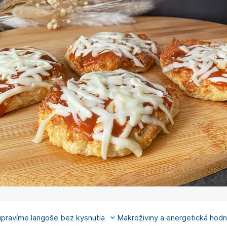
ipravíme langoše bez kysnutia
Makroživiny a energetická hod