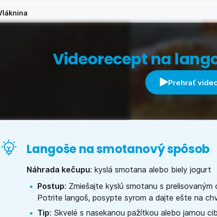
Vláknina
Videorecept na lang
Prehrať vide
Langoše na smotanový spôsob
Náhrada kečupu
: kyslá smotana alebo biely jogurt
Postup
: Zmiešajte kyslú smotanu s prelisovaným 
Potrite langoš, posypte syrom a dajte ešte na ch
Tip
: Skvelé s nasekanou pažítkou alebo jarnou c