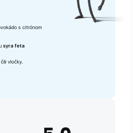
 avokádo s citrónom
u
syra feta
ili vločky.