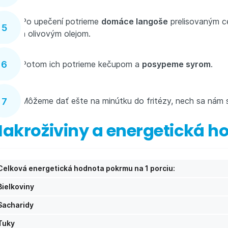
Po upečení potrieme
domáce langoše
prelisovaným c
a olivovým olejom.
Potom ich potrieme kečupom a
posypeme syrom
.
Môžeme dať ešte na minútku do fritézy, nech sa nám s
akroživiny a energetická h
Celková energetická hodnota pokrmu na 1 porciu:
Bielkoviny
Sacharidy
Tuky