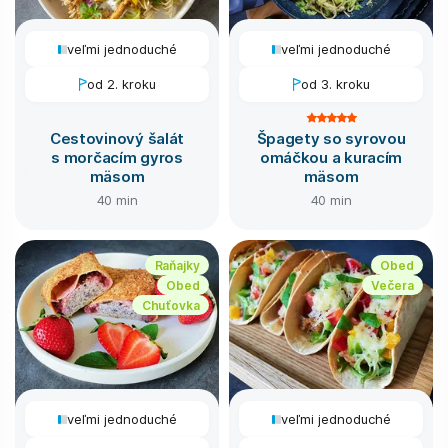
veľmi jednoduché
veľmi jednoduché
od 2. kroku
od 3. kroku
Cestovinový šalát
Špagety so syrovou
s morčacím gyros
omáčkou a kuracím
mäsom
mäsom
40 min
40 min
Raňajky
Obed
Obed
Večera
Chuťovka
veľmi jednoduché
veľmi jednoduché