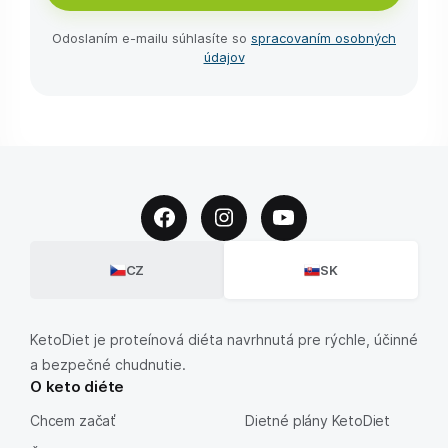
Odoslaním e-⁠mailu súhlasíte so
spracovaním osobných
údajov
CZ
SK
KetoDiet je proteínová diéta navrhnutá pre rýchle, účinné
a bezpečné chudnutie.
O keto diéte
Chcem začať
Dietné plány KetoDiet