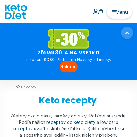
Menu
Zľava 30 % NA VŠETKO
s kódom
KD30
. Platí aj na Novinky a Limitky.
Nakúpiť
Recepty
Keto recepty
Zástery okolo pása, varešky do ruky! Robíme si srandu.
Podľa našich
receptov do keto diéty
a
low carb
receptov
uvaríte skutočne ľahko a rýchlo. Vyberte si
a spestrite svoj jedálny lístok nielen v priebehu