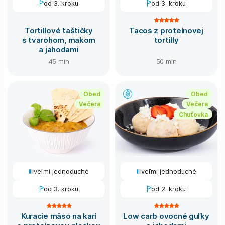
od 3. kroku
od 3. kroku
Tortillové taštičky
Tacos z proteínovej
s tvarohom, makom
tortilly
a jahodami
45 min
50 min
Obed
Obed
Večera
Večera
Chuťovka
veľmi jednoduché
veľmi jednoduché
od 3. kroku
od 2. kroku
Kuracie mäso na karí
Low carb ovocné guľky