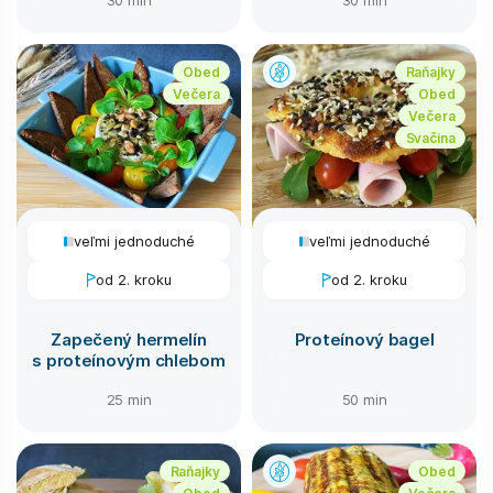
Obed
Raňajky
Večera
Obed
Večera
Svačina
veľmi jednoduché
veľmi jednoduché
od 2. kroku
od 2. kroku
Zapečený hermelín
Proteínový bagel
s proteínovým chlebom
25 min
50 min
Raňajky
Obed
Obed
Večera