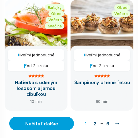
Raňajky
Obed
Obed
Večera
Večera
Svačina
veľmi jednoduché
veľmi jednoduché
od 2. kroku
od 2. kroku
Nátierka s údeným
Šampiňóny plnené fetou
lososom a jarnou
cibuľkou
10 min
60 min
…
Načítať ďalšie
1
2
6