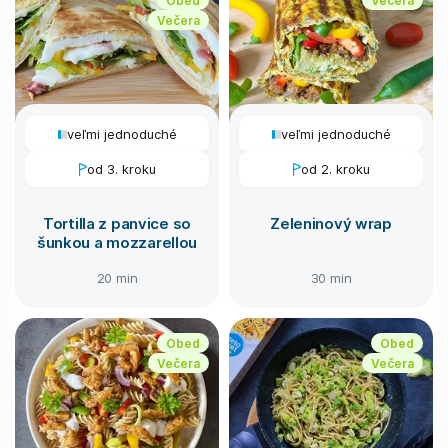
Večera
veľmi jednoduché
veľmi jednoduché
od 3. kroku
od 2. kroku
Tortilla z panvice so
Zeleninový wrap
šunkou a mozzarellou
20 min
30 min
Obed
Obed
Večera
Večera