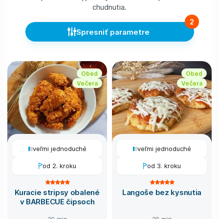
chudnutia.
2
Spresniť parametre
Obed
Obed
Večera
Večera
veľmi jednoduché
veľmi jednoduché
od 2. kroku
od 3. kroku
Kuracie stripsy obalené
Langoše bez kysnutia
v BARBECUE čipsoch
30 min
30 min