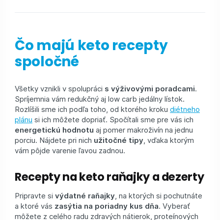
Čo majú keto recepty
spoločné
Všetky vznikli v spolupráci
s výživovými poradcami
.
Spríjemnia vám redukčný aj low carb jedálny lístok.
Rozlíšili sme ich podľa toho, od ktorého kroku
diétneho
plánu
si ich môžete dopriať. Spočítali sme pre vás ich
energetickú hodnotu
aj pomer makroživín na jednu
porciu. Nájdete pri nich
užitočné tipy
, vďaka ktorým
vám pôjde varenie ľavou zadnou.
Recepty na keto raňajky a dezerty
Pripravte si
výdatné raňajky
, na ktorých si pochutnáte
a ktoré vás
zasýtia na poriadny kus dňa
. Vyberať
môžete z celého radu zdravých nátierok, proteínových