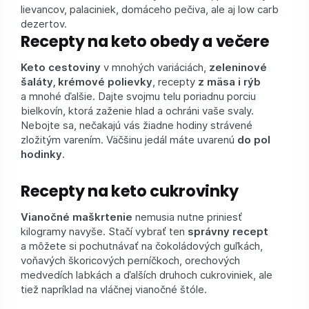
lievancov, palaciniek, domáceho pečiva, ale aj low carb
dezertov.
Recepty na keto obedy a večere
Keto cestoviny
v mnohých variáciách,
zeleninové
šaláty, krémové polievky
, recepty
z mäsa i rýb
a mnohé ďalšie. Dajte svojmu telu poriadnu porciu
bielkovín, ktorá zaženie hlad a ochráni vaše svaly.
Nebojte sa, nečakajú vás žiadne hodiny strávené
zložitým varením. Väčšinu jedál máte uvarenú
do pol
hodinky
.
Recepty na keto cukrovinky
Vianočné maškrtenie
nemusia nutne priniesť
kilogramy navyše. Stačí vybrať ten
správny recept
a môžete si pochutnávať na čokoládových guľkách,
voňavých škoricových perníčkoch, orechových
medvedích labkách a ďalších druhoch cukroviniek, ale
tiež napríklad na vláčnej vianočné štóle.