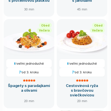
s proteínovou plackou
s jahodami
30 min
45 min
Obed
Obed
Večera
Večera
veľmi jednoduché
veľmi jednoduché
od 3. kroku
od 3. kroku
Špagety s paradajkami
Cestovinová ryža
a olivami
s bravčovou
sviečkovicou
20 min
20 min