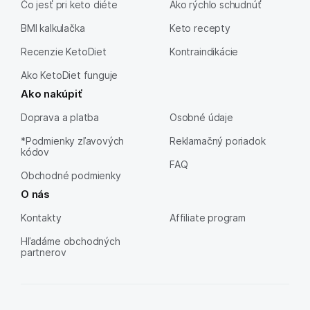
Čo jesť pri keto diéte
Ako rýchlo schudnúť
BMI kalkulačka
Keto recepty
Recenzie KetoDiet
Kontraindikácie
Ako KetoDiet funguje
Ako nakúpiť
Doprava a platba
Osobné údaje
*Podmienky zľavových
Reklamačný poriadok
kódov
FAQ
Obchodné podmienky
O nás
Kontakty
Affiliate program
Hľadáme obchodných
partnerov