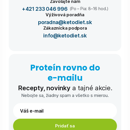
Zavolajte nám
+421 233 046 996
(Po – Pia: 8–16 hod.)
Výživová poradňa
poradna@ketodiet.sk
Zákaznícka podpora
info@ketodiet.sk
Proteín rovno do
e-⁠mailu
Recepty, novinky
a tajné akcie.
Nebojte sa, žiadny spam a všetko s mierou.
Pridať sa