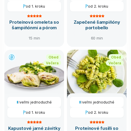
od 1. kroku
od 2. kroku
Proteínová omeleta so
Zapečené šampiňóny
šampiňónmi a pórom
portobello
15 min
60 min
Obed
Obed
Večera
Večera
veľmi jednoduché
veľmi jednoduché
od 1. kroku
od 2. kroku
Kapustové jarné závitky
Proteínové fusilli so