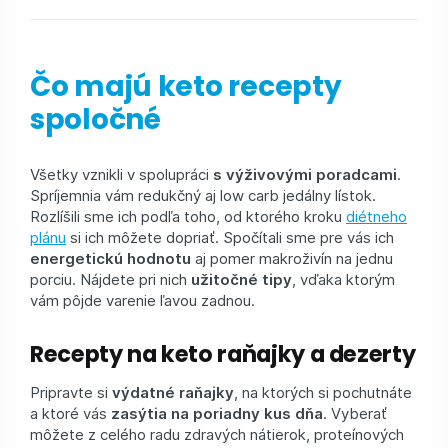
Čo majú keto recepty
spoločné
Všetky vznikli v spolupráci
s výživovými poradcami
.
Spríjemnia vám redukčný aj low carb jedálny lístok.
Rozlíšili sme ich podľa toho, od ktorého kroku
diétneho
plánu
si ich môžete dopriať. Spočítali sme pre vás ich
energetickú hodnotu
aj pomer makroživín na jednu
porciu. Nájdete pri nich
užitočné tipy
, vďaka ktorým
vám pôjde varenie ľavou zadnou.
Recepty na keto raňajky a dezerty
Pripravte si
výdatné raňajky
, na ktorých si pochutnáte
a ktoré vás
zasýtia na poriadny kus dňa
. Vyberať
môžete z celého radu zdravých nátierok, proteínových