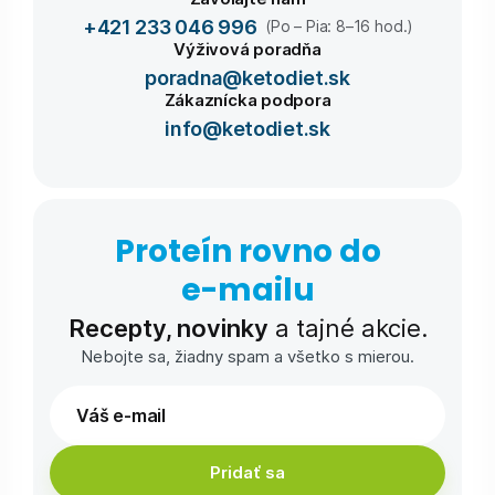
+421 233 046 996
(Po – Pia: 8–16 hod.)
Výživová poradňa
poradna@ketodiet.sk
Zákaznícka podpora
info@ketodiet.sk
Proteín rovno do
e-⁠mailu
Recepty, novinky
a tajné akcie.
Nebojte sa, žiadny spam a všetko s mierou.
Pridať sa