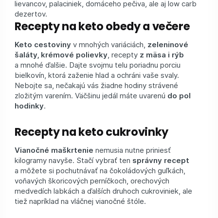
lievancov, palaciniek, domáceho pečiva, ale aj low carb
dezertov.
Recepty na keto obedy a večere
Keto cestoviny
v mnohých variáciách,
zeleninové
šaláty, krémové polievky
, recepty
z mäsa i rýb
a mnohé ďalšie. Dajte svojmu telu poriadnu porciu
bielkovín, ktorá zaženie hlad a ochráni vaše svaly.
Nebojte sa, nečakajú vás žiadne hodiny strávené
zložitým varením. Väčšinu jedál máte uvarenú
do pol
hodinky
.
Recepty na keto cukrovinky
Vianočné maškrtenie
nemusia nutne priniesť
kilogramy navyše. Stačí vybrať ten
správny recept
a môžete si pochutnávať na čokoládových guľkách,
voňavých škoricových perníčkoch, orechových
medvedích labkách a ďalších druhoch cukroviniek, ale
tiež napríklad na vláčnej vianočné štóle.