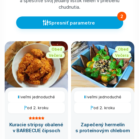
a spestrite svoj jedálny lístok nielen v priebehu
chudnutia.
2
Spresniť parametre
Obed
Obed
Večera
Večera
veľmi jednoduché
veľmi jednoduché
od 2. kroku
od 2. kroku
Kuracie stripsy obalené
Zapečený hermelín
v BARBECUE čipsoch
s proteínovým chlebom