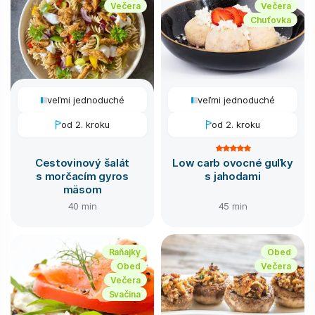
Večera
Večera
Chuťovka
veľmi jednoduché
veľmi jednoduché
od 2. kroku
od 2. kroku
Cestovinový šalát
Low carb ovocné guľky
s morčacím gyros
s jahodami
mäsom
40 min
45 min
Raňajky
Obed
Obed
Večera
Večera
Svačina