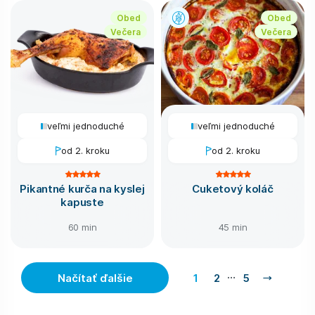
Obed
Obed
Večera
Večera
veľmi jednoduché
veľmi jednoduché
od 2. kroku
od 2. kroku
Pikantné kurča na kyslej
Cuketový koláč
kapuste
60 min
45 min
…
Načítať ďalšie
1
2
5