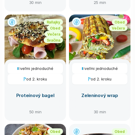
30 min
25 min
Raňajky
Obed
Obed
Večera
Večera
Svačina
veľmi jednoduché
veľmi jednoduché
od 2. kroku
od 2. kroku
Proteínový bagel
Zeleninový wrap
50 min
30 min
Obed
Obed