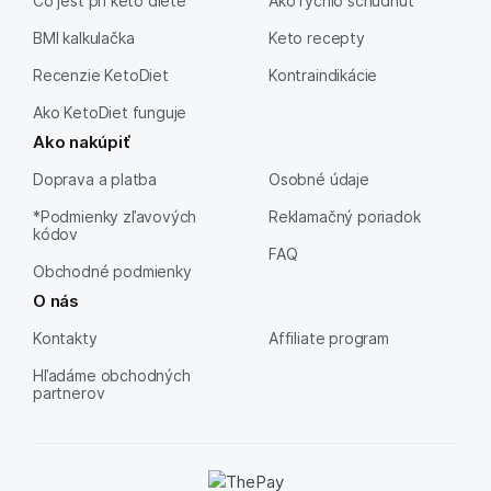
Čo jesť pri keto diéte
Ako rýchlo schudnúť
BMI kalkulačka
Keto recepty
Recenzie KetoDiet
Kontraindikácie
Ako KetoDiet funguje
Ako nakúpiť
Doprava a platba
Osobné údaje
*Podmienky zľavových
Reklamačný poriadok
kódov
FAQ
Obchodné podmienky
O nás
Kontakty
Affiliate program
Hľadáme obchodných
partnerov