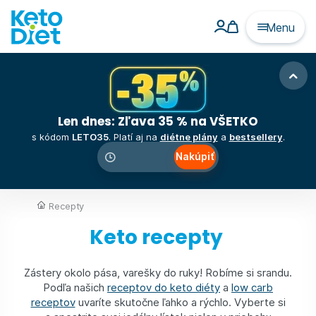
Menu
Len dnes: Zľava 35 % na VŠETKO
s kódom
LETO35
. Platí aj na
diétne plány
a
bestsellery
.
Nakúpiť
00
:
00
:
00
Recepty
Keto recepty
Zástery okolo pása, varešky do ruky! Robíme si srandu.
Podľa našich
receptov do keto diéty
a
low carb
receptov
uvaríte skutočne ľahko a rýchlo. Vyberte si