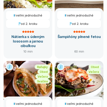
veľmi jednoduché
veľmi jednoduché
od 2. kroku
od 2. kroku
Nátierka s údeným
Šampiňóny plnené fetou
lososom a jarnou
cibuľkou
10 min
60 min
Raňajky
Obed
Obed
Večera
Večera
Svačina
veľmi jednoduché
veľmi jednoduché