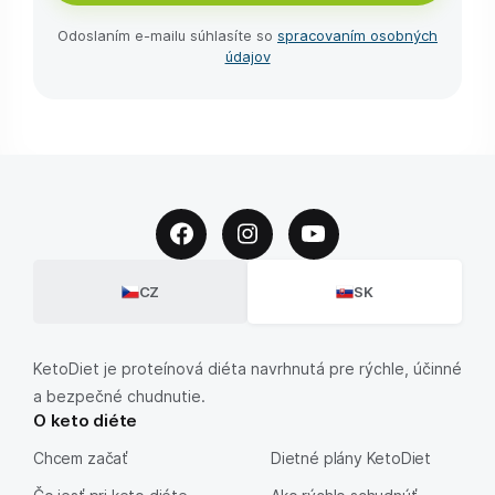
Odoslaním e-⁠mailu súhlasíte so
spracovaním osobných
údajov
CZ
SK
KetoDiet je proteínová diéta navrhnutá pre rýchle, účinné
a bezpečné chudnutie.
O keto diéte
Chcem začať
Dietné plány KetoDiet