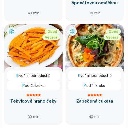
špenátovou omáčkou
40 min
30 min
Obed
Obed
Večera
Večera
veľmi jednoduché
veľmi jednoduché
od 2. kroku
od 1. kroku
Tekvicové hranolčeky
Zapečená cuketa
30 min
40 min