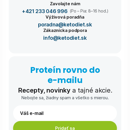
Zavolajte nám
+421 233 046 996
(Po – Pia: 8–16 hod.)
Výživová poradňa
poradna@ketodiet.sk
Zákaznícka podpora
info@ketodiet.sk
Proteín rovno do
e-⁠mailu
Recepty, novinky
a tajné akcie.
Nebojte sa, žiadny spam a všetko s mierou.
Pridať sa