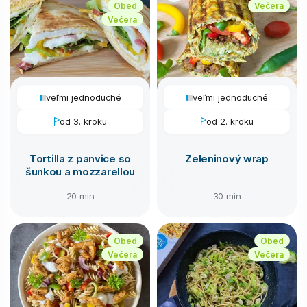
Obed
Večera
Večera
veľmi jednoduché
veľmi jednoduché
od 3. kroku
od 2. kroku
Tortilla z panvice so
Zeleninový wrap
šunkou a mozzarellou
20 min
30 min
Obed
Obed
Večera
Večera