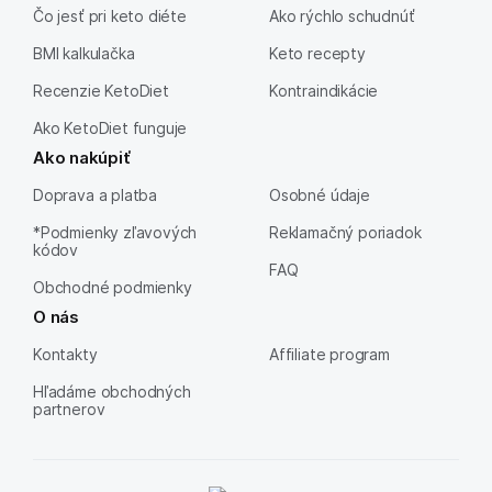
Čo jesť pri keto diéte
Ako rýchlo schudnúť
BMI kalkulačka
Keto recepty
Recenzie KetoDiet
Kontraindikácie
Ako KetoDiet funguje
Ako nakúpiť
Doprava a platba
Osobné údaje
*Podmienky zľavových
Reklamačný poriadok
kódov
FAQ
Obchodné podmienky
O nás
Kontakty
Affiliate program
Hľadáme obchodných
partnerov