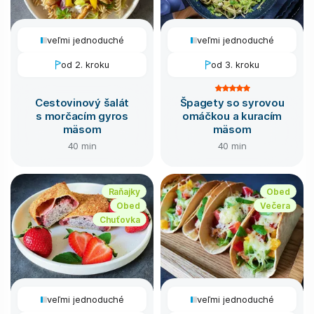
veľmi jednoduché
veľmi jednoduché
od 2. kroku
od 3. kroku
Cestovinový šalát
Špagety so syrovou
s morčacím gyros
omáčkou a kuracím
mäsom
mäsom
40 min
40 min
Raňajky
Obed
Obed
Večera
Chuťovka
veľmi jednoduché
veľmi jednoduché