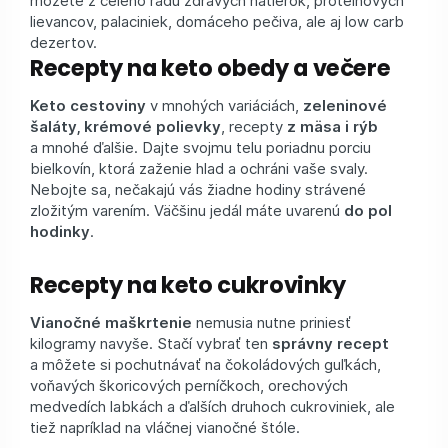
lievancov, palaciniek, domáceho pečiva, ale aj low carb
dezertov.
Recepty na keto obedy a večere
Keto cestoviny
v mnohých variáciách,
zeleninové
šaláty, krémové polievky
, recepty
z mäsa i rýb
a mnohé ďalšie. Dajte svojmu telu poriadnu porciu
bielkovín, ktorá zaženie hlad a ochráni vaše svaly.
Nebojte sa, nečakajú vás žiadne hodiny strávené
zložitým varením. Väčšinu jedál máte uvarenú
do pol
hodinky
.
Recepty na keto cukrovinky
Vianočné maškrtenie
nemusia nutne priniesť
kilogramy navyše. Stačí vybrať ten
správny recept
a môžete si pochutnávať na čokoládových guľkách,
voňavých škoricových perníčkoch, orechových
medvedích labkách a ďalších druhoch cukroviniek, ale
tiež napríklad na vláčnej vianočné štóle.