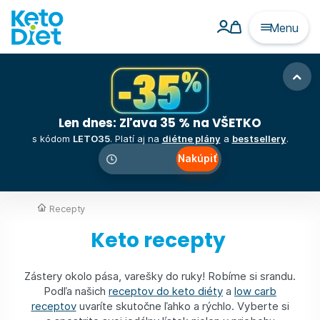
Menu
Len dnes: Zľava 35 % na VŠETKO
s kódom
LETO35
. Platí aj na
diétne plány
a
bestsellery
.
Nakúpiť
00
:
00
:
00
Recepty
Keto recepty
Zástery okolo pása, varešky do ruky! Robíme si srandu.
Podľa našich
receptov do keto diéty
a
low carb
receptov
uvaríte skutočne ľahko a rýchlo. Vyberte si