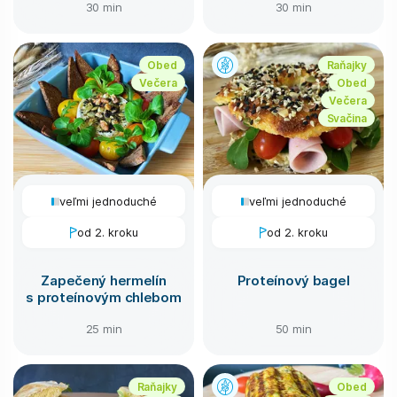
30 min
30 min
Obed
Raňajky
Večera
Obed
Večera
Svačina
veľmi jednoduché
veľmi jednoduché
od 2. kroku
od 2. kroku
Zapečený hermelín
Proteínový bagel
s proteínovým chlebom
25 min
50 min
Raňajky
Obed