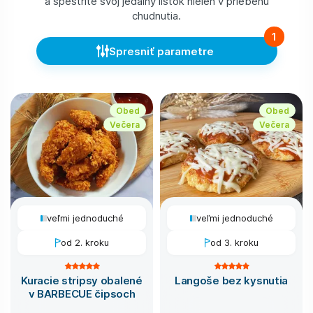
a spestrite svoj jedálny lístok nielen v priebehu
chudnutia.
1
Spresniť parametre
Obed
Obed
Večera
Večera
veľmi jednoduché
veľmi jednoduché
od 2. kroku
od 3. kroku
Kuracie stripsy obalené
Langoše bez kysnutia
v BARBECUE čipsoch