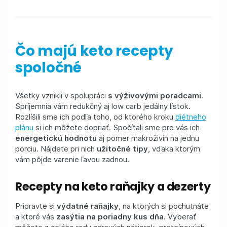
Čo majú keto recepty
spoločné
Všetky vznikli v spolupráci
s výživovými poradcami
.
Spríjemnia vám redukčný aj low carb jedálny lístok.
Rozlíšili sme ich podľa toho, od ktorého kroku
diétneho
plánu
si ich môžete dopriať. Spočítali sme pre vás ich
energetickú hodnotu
aj pomer makroživín na jednu
porciu. Nájdete pri nich
užitočné tipy
, vďaka ktorým
vám pôjde varenie ľavou zadnou.
Recepty na keto raňajky a dezerty
Pripravte si
výdatné raňajky
, na ktorých si pochutnáte
a ktoré vás
zasýtia na poriadny kus dňa
. Vyberať
môžete z celého radu zdravých nátierok, proteínových