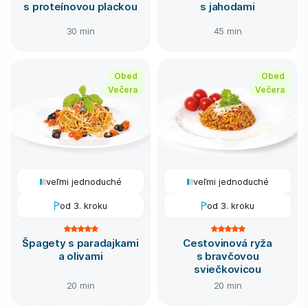
s proteínovou plackou
s jahodami
30 min
45 min
Obed
Obed
Večera
Večera
veľmi jednoduché
veľmi jednoduché
od 3. kroku
od 3. kroku
Špagety s paradajkami
Cestovinová ryža
a olivami
s bravčovou
sviečkovicou
20 min
20 min