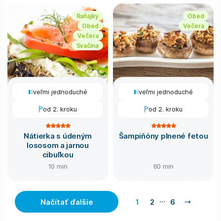
Raňajky
Obed
Obed
Večera
Večera
Svačina
veľmi jednoduché
veľmi jednoduché
od 2. kroku
od 2. kroku
Nátierka s údeným
Šampiňóny plnené fetou
lososom a jarnou
cibuľkou
10 min
60 min
…
Načítať ďalšie
1
2
6