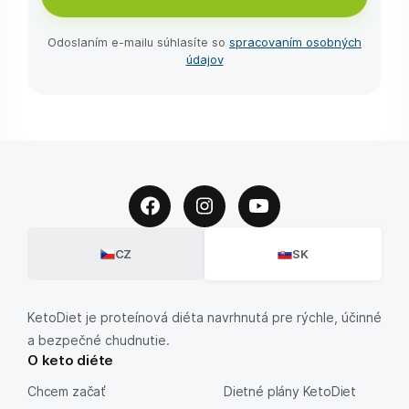
Odoslaním e-⁠mailu súhlasíte so
spracovaním osobných
údajov
CZ
SK
KetoDiet je proteínová diéta navrhnutá pre rýchle, účinné
a bezpečné chudnutie.
O keto diéte
Chcem začať
Dietné plány KetoDiet