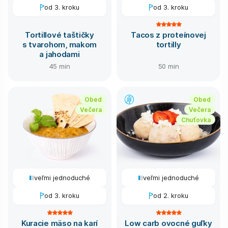
od 3. kroku
od 3. kroku
Tortillové taštičky
Tacos z proteínovej
s tvarohom, makom
tortilly
a jahodami
45 min
50 min
Obed
Obed
Večera
Večera
Chuťovka
veľmi jednoduché
veľmi jednoduché
od 3. kroku
od 2. kroku
Kuracie mäso na karí
Low carb ovocné guľky