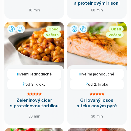
a proteínovými risoni
10 min
60 min
Obed
Obed
Večera
Večera
veľmi jednoduché
veľmi jednoduché
od 3. kroku
od 2. kroku
Zeleninový cícer
Grilovaný losos
s proteínovou tortillou
s tekvicovým pyré
30 min
30 min