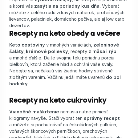
a ktoré vás
zasýtia na poriadny kus dňa
. Vyberať
môžete z celého radu zdravých nátierok, proteínových
lievancov, palaciniek, domáceho pečiva, ale aj low carb
dezertov.
Recepty na keto obedy a večere
Keto cestoviny
v mnohých variáciách,
zeleninové
šaláty, krémové polievky
, recepty
z mäsa i rýb
a mnohé ďalšie. Dajte svojmu telu poriadnu porciu
bielkovín, ktorá zaženie hlad a ochráni vaše svaly.
Nebojte sa, nečakajú vás žiadne hodiny strávené
zložitým varením. Väčšinu jedál máte uvarenú
do pol
hodinky
.
Recepty na keto cukrovinky
Vianočné maškrtenie
nemusia nutne priniesť
kilogramy navyše. Stačí vybrať ten
správny recept
a môžete si pochutnávať na čokoládových guľkách,
voňavých škoricových perníčkoch, orechových
medvedích labkách a ďalších druhoch cukroviniek, ale