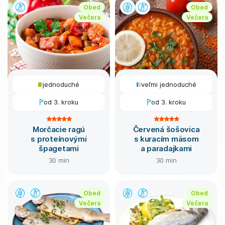
Obed
Obed
Večera
Večera
jednoduché
veľmi jednoduché
od 3. kroku
od 3. kroku
Morčacie ragú
Červená šošovica
s proteínovými
s kuracím mäsom
špagetami
a paradajkami
30 min
30 min
Obed
Obed
Večera
Večera