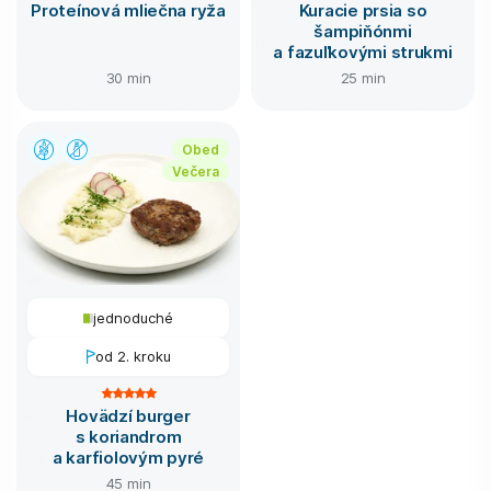
Proteínová mliečna ryža
Kuracie prsia so
šampiňónmi
a fazuľkovými strukmi
30 min
25 min
Obed
Večera
jednoduché
od 2. kroku
Hovädzí burger
s koriandrom
a karfiolovým pyré
45 min