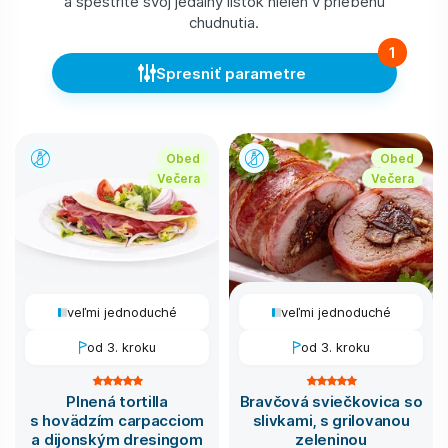
a spestrite svoj jedálny lístok nielen v priebehu
chudnutia.
1
Spresniť parametre
Obed
Obed
Večera
Večera
veľmi jednoduché
veľmi jednoduché
od 3. kroku
od 3. kroku
Plnená tortilla
Bravčová sviečkovica so
s hovädzím carpacciom
slivkami, s grilovanou
a dijonským dresingom
zeleninou