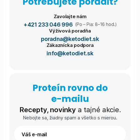
Potrebujete poradiť?
Zavolajte nám
+421 233 046 996
(Po – Pia: 8–16 hod.)
Výživová poradňa
poradna@ketodiet.sk
Zákaznícka podpora
info@ketodiet.sk
Proteín rovno do
e-⁠mailu
Recepty, novinky
a tajné akcie.
Nebojte sa, žiadny spam a všetko s mierou.