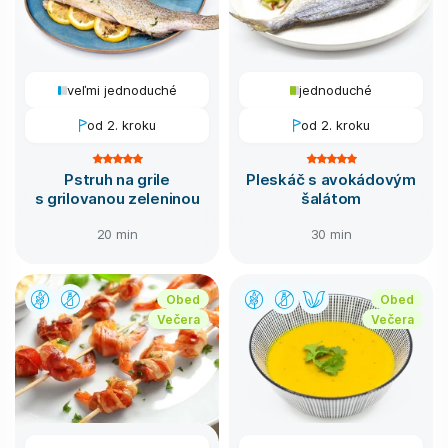
veľmi jednoduché
jednoduché
od 2. kroku
od 2. kroku
Pstruh na grile
Pleskáč s avokádovým
s grilovanou zeleninou
šalátom
20 min
30 min
Obed
Obed
Večera
Večera