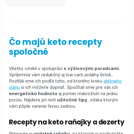
Čo majú keto recepty
spoločné
Všetky vznikli v spolupráci
s výživovými poradcami
.
Spríjemnia vám redukčný aj low carb jedálny lístok.
Rozlíšili sme ich podľa toho, od ktorého kroku
diétneho
plánu
si ich môžete dopriať. Spočítali sme pre vás ich
energetickú hodnotu
aj pomer makroživín na jednu
porciu. Nájdete pri nich
užitočné tipy
, vďaka ktorým
vám pôjde varenie ľavou zadnou.
Recepty na keto raňajky a dezerty
Pripravte si
výdatné raňajky
, na ktorých si pochutnáte