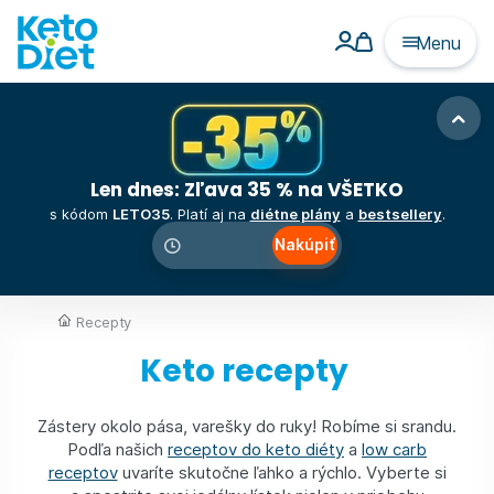
Menu
Len dnes: Zľava 35 % na VŠETKO
s kódom
LETO35
. Platí aj na
diétne plány
a
bestsellery
.
Nakúpiť
00
:
00
:
00
Recepty
Keto recepty
Zástery okolo pása, varešky do ruky! Robíme si srandu.
Podľa našich
receptov do keto diéty
a
low carb
receptov
uvaríte skutočne ľahko a rýchlo. Vyberte si