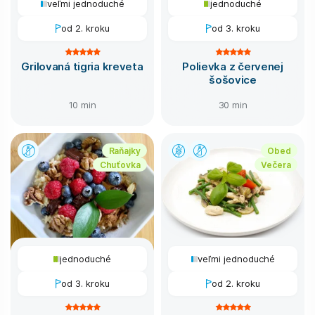
veľmi jednoduché
jednoduché
od 2. kroku
od 3. kroku
Grilovaná tigria kreveta
Polievka z červenej
šošovice
10 min
30 min
Raňajky
Obed
Chuťovka
Večera
jednoduché
veľmi jednoduché
od 3. kroku
od 2. kroku