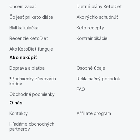
Chcem začať
Dietné plány KetoDiet
Čo jesť pri keto diéte
Ako rýchlo schudnúť
BMI kalkulačka
Keto recepty
Recenzie KetoDiet
Kontraindikácie
Ako KetoDiet funguje
Ako nakúpiť
Doprava a platba
Osobné údaje
*Podmienky zľavových
Reklamačný poriadok
kódov
FAQ
Obchodné podmienky
O nás
Kontakty
Affiliate program
Hľadáme obchodných
partnerov