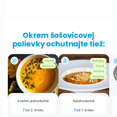
Okrem šošovicovej
polievky ochutnajte tiež:
Obed
Raňajky
Večera
Obed
Večera
Svačina
veľmi jednoduché
jednoduché
od 2. kroku
od 1. kroku