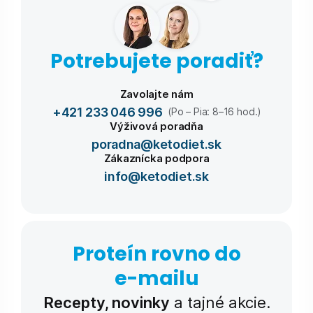
Potrebujete poradiť?
Zavolajte nám
+421 233 046 996
(Po – Pia: 8–16 hod.)
Výživová poradňa
poradna@ketodiet.sk
Zákaznícka podpora
info@ketodiet.sk
Proteín rovno do
e-⁠mailu
Recepty, novinky
a tajné akcie.