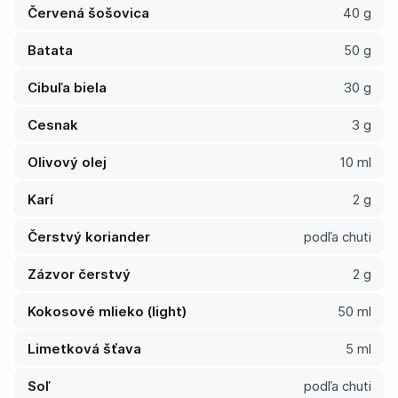
Červená šošovica
40 g
Batata
50 g
Cibuľa biela
30 g
Cesnak
3 g
Olivový olej
10 ml
Karí
2 g
Čerstvý koriander
podľa chuti
Zázvor čerstvý
2 g
Kokosové mlieko (light)
50 ml
Limetková šťava
5 ml
Soľ
podľa chuti