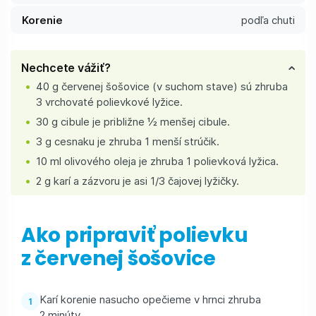
Korenie
podľa chuti
Nechcete vážiť?
40 g červenej šošovice (v suchom stave) sú zhruba
3 vrchovaté polievkové lyžice.
30 g cibule je približne ½ menšej cibule.
3 g cesnaku je zhruba 1 menší strúčik.
10 ml olivového oleja je zhruba 1 polievková lyžica.
2 g karí a zázvoru je asi 1/3 čajovej lyžičky.
Ako pripraviť polievku
z červenej šošovice
Karí korenie nasucho opečieme v hrnci zhruba
2 minúty.