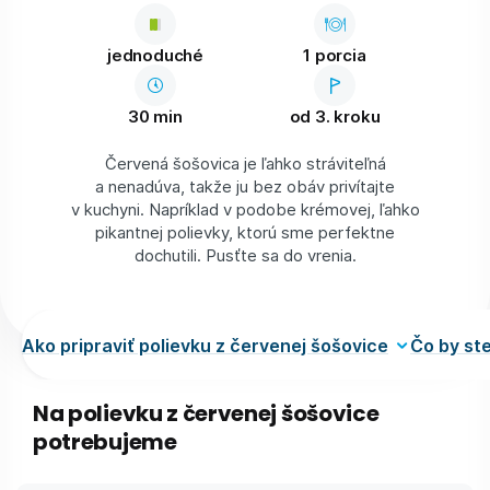
jednoduché
1 porcia
30 min
od 3. kroku
Červená šošovica je ľahko stráviteľná
a nenadúva, takže ju bez obáv privítajte
v kuchyni. Napríklad v podobe krémovej, ľahko
pikantnej polievky, ktorú sme perfektne
dochutili. Pusťte sa do vrenia.
Ako pripraviť polievku z červenej šošovice
Čo by ste
Na polievku z červenej šošovice
potrebujeme