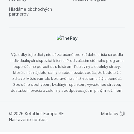
Hľadáme obchodných
partnerov
Výsledky tejto diéty nie sú zaručené pre každého a líšia sa podľa
individuálnych dispozícií klienta. Pred začatím diétneho programu
odporúčame poradiť sa s lekárom. Potraviny a doplnky stravy,
ktoré u nás nájdete, samy o sebe nezabezpečia, že budete žiť
zdravo. Môžu vám ale k zdravému a fit životnému štýlu pomôcť.
Spoločne s pohybom, kvalitným spánkom, vyváženou stravou,
dostatkom ovocia a zeleniny a zodpovedajúcim pitným režimom.
Made by
© 2026 KetoDiet Europe SE
Nastavenie cookies