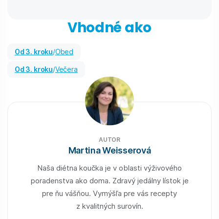
Vhodné ako
od 3. kroku
/
Obed
od 3. kroku
/
Večera
AUTOR
Martina Weisserová
Naša diétna koučka je v oblasti výživového
poradenstva ako doma. Zdravý jedálny lístok je
pre ňu vášňou. Vymýšľa pre vás recepty
z kvalitných surovín.