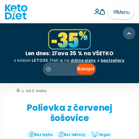
Menu
Len dnes: Zľava 35 % na VŠETKO
s kódom
LETO35
. Platí aj na
diétne plány
a
bestsellery
.
Nakúpiť
00
:
00
:
00
...
od 3. kroku
Polievka z červenej
šošovice
Bez lepku
Bez laktózy
Vegan