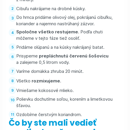
Cibuľu nakrájame na drobné kúsky.
Do hrnca pridáme olivový olej, pokrájanú cibuľku,
koriander a najemno nastrúhaný zázvor.
Spoločne všetko restujeme
. Podľa chuti
môžeme v tejto fáze tiež osoliť.
Pridáme olúpanú a na kúsky nakrájaný batat.
Prisypeme
prepláchnutú červenú šošovicu
a zalejeme 0,5 litrom vody.
Varíme domäkka zhruba 20 minút.
Všetko
rozmixujeme
.
Vmiešame kokosové mlieko.
Polievku dochutíme soľou, korením a limetkovou
šťavou.
Ozdobíme čerstvým koriandrom.
Čo by ste mali vedieť