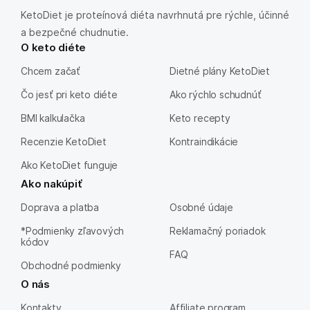
KetoDiet je proteínová diéta navrhnutá pre rýchle, účinné
a bezpečné chudnutie.
O keto diéte
Chcem začať
Dietné plány KetoDiet
Čo jesť pri keto diéte
Ako rýchlo schudnúť
BMI kalkulačka
Keto recepty
Recenzie KetoDiet
Kontraindikácie
Ako KetoDiet funguje
Ako nakúpiť
Doprava a platba
Osobné údaje
*Podmienky zľavových
Reklamačný poriadok
kódov
FAQ
Obchodné podmienky
O nás
Kontakty
Affiliate program