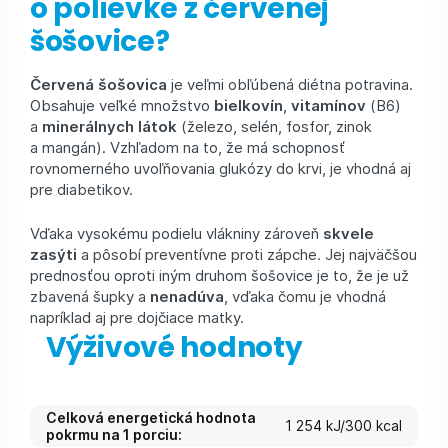
o polievke z červenej
šošovice?
Červená šošovica
je veľmi obľúbená diétna potravina.
Obsahuje veľké množstvo
bielkovín
,
vitamínov
(B6)
a
minerálnych látok
(železo, selén, fosfor, zinok
a mangán). Vzhľadom na to, že má schopnosť
rovnomerného uvoľňovania glukózy do krvi, je vhodná aj
pre diabetikov.
Vďaka vysokému podielu vlákniny zároveň
skvele
zasýti
a pôsobí preventívne proti zápche. Jej najväčšou
prednosťou oproti iným druhom šošovice je to, že je už
zbavená šupky a
nenadúva
, vďaka čomu je vhodná
napríklad aj pre dojčiace matky.
Výživové hodnoty
Celková energetická hodnota
1 254 kJ/300 kcal
pokrmu na 1 porciu: