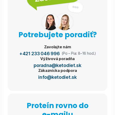
Potrebujete poradiť?
Zavolajte nám
+421 233 046 996
(Po – Pia: 8–16 hod.)
Výživová poradňa
poradna@ketodiet.sk
Zákaznícka podpora
info@ketodiet.sk
Proteín rovno do
e-⁠mailu