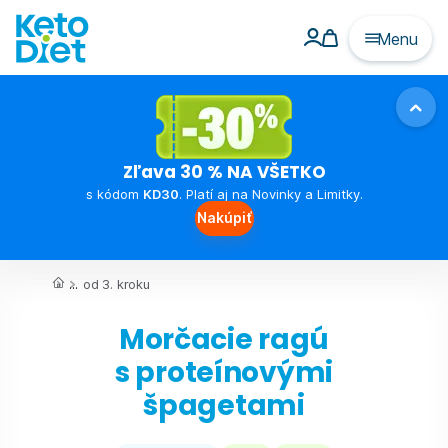
Menu
Zľava 30 % NA VŠETKO
s kódom
KD30
. Platí aj na Novinky a Limitky.
Nakúpiť
...
od 3. kroku
Morčacie ragú
s proteínovými
špagetami