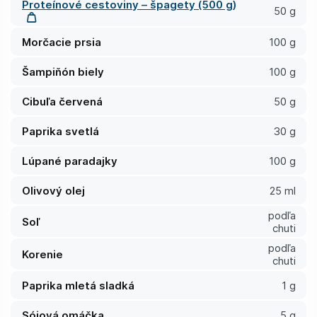
Proteínové cestoviny – špagety (500 g)
50 g
Morčacie prsia
100 g
Šampiňón biely
100 g
Cibuľa červená
50 g
Paprika svetlá
30 g
Lúpané paradajky
100 g
Olivový olej
25 ml
podľa
Soľ
chuti
podľa
Korenie
chuti
Paprika mletá sladká
1 g
Sójová omáčka
5 g