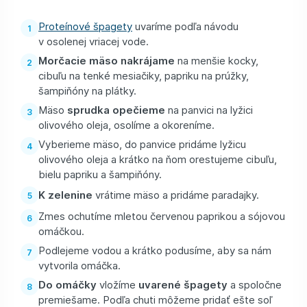
Proteínové špagety
uvaríme podľa návodu
v osolenej vriacej vode.
Morčacie mäso nakrájame
na menšie kocky,
cibuľu na tenké mesiačiky, papriku na prúžky,
šampiňóny na plátky.
Mäso
sprudka opečieme
na panvici na lyžici
olivového oleja, osolíme a okoreníme.
Vyberieme mäso, do panvice pridáme lyžicu
olivového oleja a krátko na ňom orestujeme cibuľu,
bielu papriku a šampiňóny.
K zelenine
vrátime mäso a pridáme paradajky.
Zmes ochutíme mletou červenou paprikou a sójovou
omáčkou.
Podlejeme vodou a krátko podusíme, aby sa nám
vytvorila omáčka.
Do omáčky
vložíme
uvarené špagety
a spoločne
premiešame. Podľa chuti môžeme pridať ešte soľ