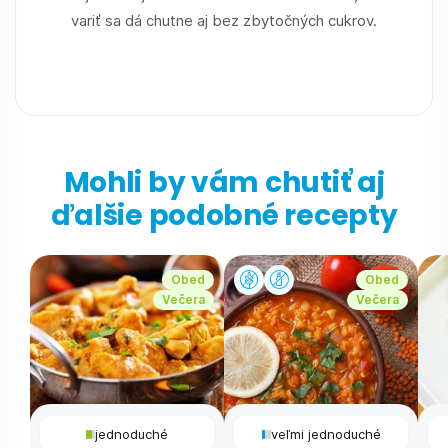
variť sa dá chutne aj bez zbytočných cukrov.
Mohli by vám chutiť aj
ďalšie podobné recepty
Obed
Obed
Večera
Večera
jednoduché
veľmi jednoduché