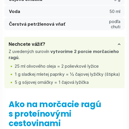
Voda
50 ml
podľa
Čerstvá petržlenová vňať
chuti
Nechcete vážiť?
Z uvedených surovín
vytvoríme 2 porcie morčacieho
ragú
.
25 ml olivového oleja = 2 polievkové lyžice
1 g sladkej mletej papriky = ½ čajovej lyžičky (štipka)
5 g sójovej omáčky = 1 čajová lyžička
Ako na morčacie ragú
s proteínovými
cestovinami