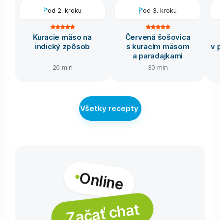
od 2. kroku
od 3. kroku
Kuracie mäso na
Červená šošovica
indický zpôsob
s kuracím mäsom
v 
a paradajkami
20 min
30 min
Všetky recepty
Online
Začať chat