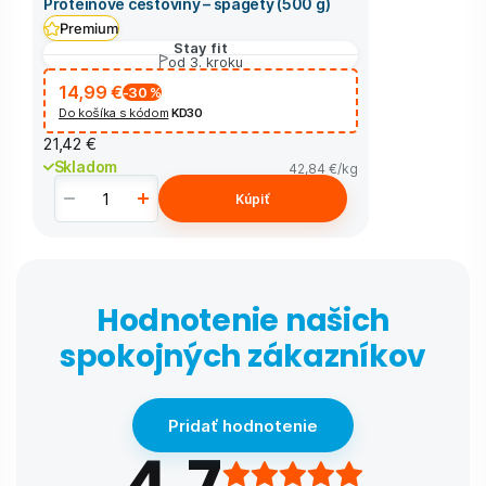
Proteínové cestoviny – špagety (500 g)
Premium
Stay fit
od 3. kroku
14,99 €
-30
%
Do košíka s kódom
KD30
21,42 €
Skladom
42,84 €
/kg
Kúpiť
Hodnotenie našich
spokojných zákazníkov
Pridať hodnotenie
4,7