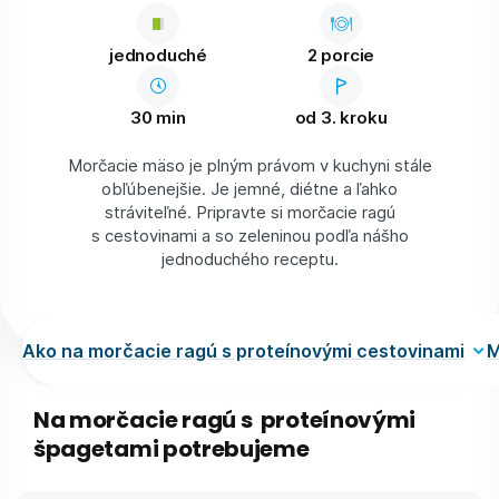
jednoduché
2 porcie
30 min
od 3. kroku
Morčacie mäso je plným právom v kuchyni stále
obľúbenejšie. Je jemné, diétne a ľahko
stráviteľné. Pripravte si morčacie ragú
s cestovinami a so zeleninou podľa nášho
jednoduchého receptu.
Ako na morčacie ragú s proteínovými cestovinami
M
Na morčacie ragú s proteínovými
špagetami potrebujeme