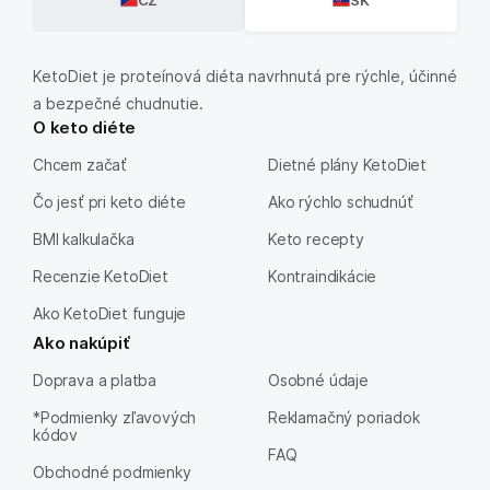
KetoDiet je proteínová diéta navrhnutá pre rýchle, účinné
a bezpečné chudnutie.
O keto diéte
Chcem začať
Dietné plány KetoDiet
Čo jesť pri keto diéte
Ako rýchlo schudnúť
BMI kalkulačka
Keto recepty
Recenzie KetoDiet
Kontraindikácie
Ako KetoDiet funguje
Ako nakúpiť
Doprava a platba
Osobné údaje
*Podmienky zľavových
Reklamačný poriadok
kódov
FAQ
Obchodné podmienky