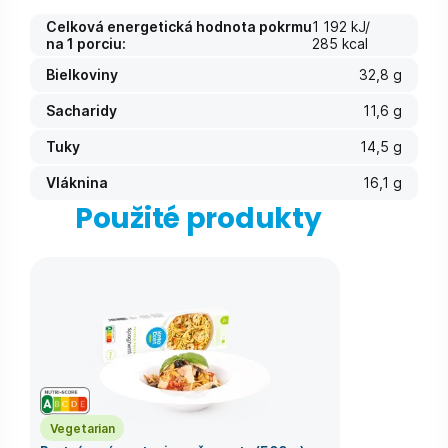
Celková energetická hodnota pokrmu
1 192 kJ/
na 1 porciu:
285 kcal
Bielkoviny
32,8 g
Sacharidy
11,6 g
Tuky
14,5 g
Vláknina
16,1 g
Použité produkty
Vegetarian