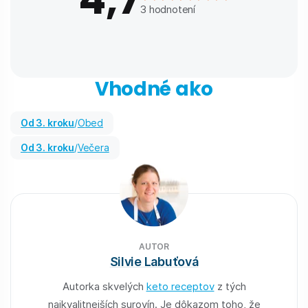
3
hodnotení
Vhodné ako
od 3. kroku
/
Obed
od 3. kroku
/
Večera
AUTOR
Silvie Labuťová
Autorka skvelých
keto receptov
z tých
najkvalitnejších surovín. Je dôkazom toho, že