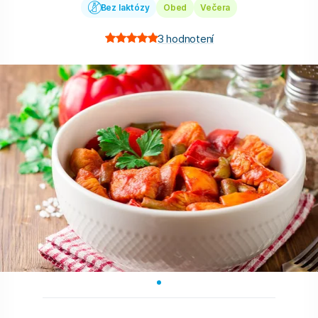
Bez laktózy
Obed
Večera
3
hodnotení