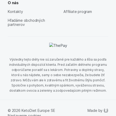
O nás
Kontakty
Affiliate program
Hľadáme obchodných
partnerov
Výsledky tejto diéty nie sú zaručené pre každého a líšia sa podľa
individuálnych dispozícií klienta. Pred začatím diétneho programu
odporúčame poradiť sa s lekárom. Potraviny a doplnky stravy,
ktoré u nás nájdete, samy o sebe nezabezpečia, že budete žiť
zdravo. Môžu vám ale k zdravému a fit životnému štýlu pomôcť.
Spoločne s pohybom, kvalitným spánkom, vyváženou stravou,
dostatkom ovocia a zeleniny a zodpovedajúcim pitným režimom.
Made by
© 2026 KetoDiet Europe SE
Nastavenie cookies