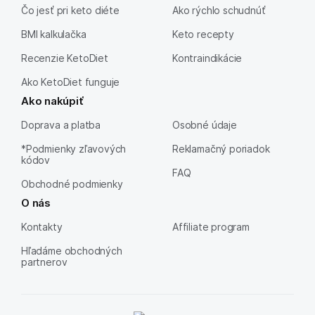
Čo jesť pri keto diéte
Ako rýchlo schudnúť
BMI kalkulačka
Keto recepty
Recenzie KetoDiet
Kontraindikácie
Ako KetoDiet funguje
Ako nakúpiť
Doprava a platba
Osobné údaje
*Podmienky zľavových
Reklamačný poriadok
kódov
FAQ
Obchodné podmienky
O nás
Kontakty
Affiliate program
Hľadáme obchodných
partnerov