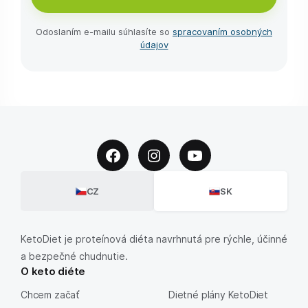
Odoslaním e-⁠mailu súhlasíte so
spracovaním osobných
údajov
CZ
SK
KetoDiet je proteínová diéta navrhnutá pre rýchle, účinné
a bezpečné chudnutie.
O keto diéte
Chcem začať
Dietné plány KetoDiet