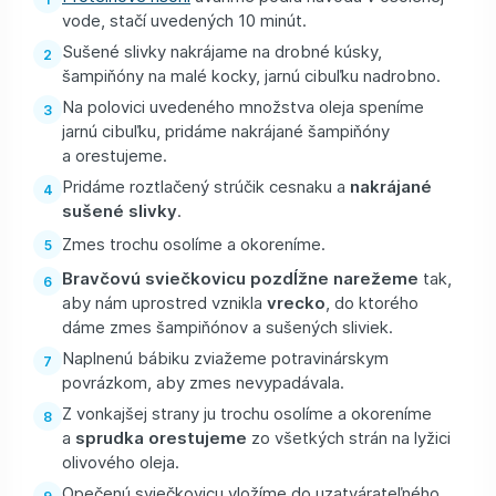
vode, stačí uvedených 10 minút.
Sušené slivky nakrájame na drobné kúsky,
šampiňóny na malé kocky, jarnú cibuľku nadrobno.
Na polovici uvedeného množstva oleja speníme
jarnú cibuľku, pridáme nakrájané šampiňóny
a orestujeme.
Pridáme roztlačený strúčik cesnaku a
nakrájané
sušené slivky
.
Zmes trochu osolíme a okoreníme.
Bravčovú sviečkovicu pozdĺžne narežeme
tak,
aby nám uprostred vznikla
vrecko
, do ktorého
dáme zmes šampiňónov a sušených sliviek.
Naplnenú bábiku zviažeme potravinárskym
povrázkom, aby zmes nevypadávala.
Z vonkajšej strany ju trochu osolíme a okoreníme
a
sprudka orestujeme
zo všetkých strán na lyžici
olivového oleja.
Opečenú sviečkovicu vložíme do uzatvárateľného