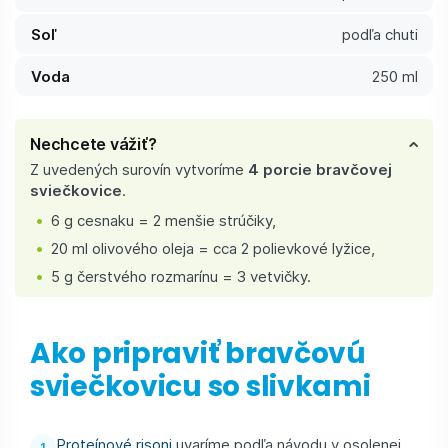
Soľ
podľa chuti
Voda
250 ml
Nechcete vážiť?
Z uvedených surovín vytvoríme
4 porcie bravčovej
sviečkovice
.
6 g cesnaku = 2 menšie strúčiky,
20 ml olivového oleja = cca 2 polievkové lyžice,
5 g čerstvého rozmarínu = 3 vetvičky.
Ako pripraviť bravčovú
sviečkovicu so slivkami
Proteínové risoni
uvaríme podľa návodu v osolenej