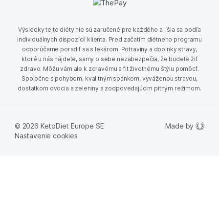
Výsledky tejto diéty nie sú zaručené pre každého a líšia sa podľa
individuálnych dispozícií klienta. Pred začatím diétneho programu
odporúčame poradiť sa s lekárom. Potraviny a doplnky stravy,
ktoré u nás nájdete, samy o sebe nezabezpečia, že budete žiť
zdravo. Môžu vám ale k zdravému a fit životnému štýlu pomôcť.
Spoločne s pohybom, kvalitným spánkom, vyváženou stravou,
dostatkom ovocia a zeleniny a zodpovedajúcim pitným režimom.
Made by
© 2026 KetoDiet Europe SE
Nastavenie cookies