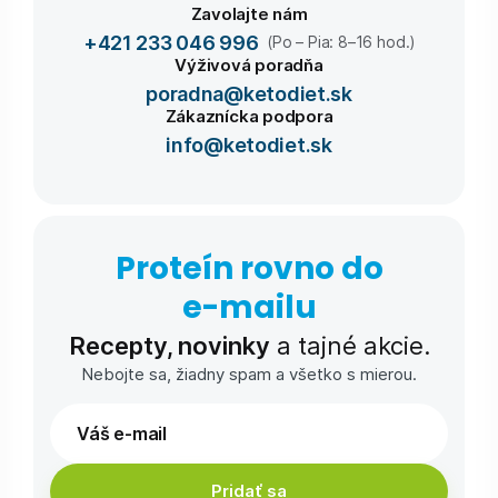
Zavolajte nám
+421 233 046 996
(Po – Pia: 8–16 hod.)
Výživová poradňa
poradna@ketodiet.sk
Zákaznícka podpora
info@ketodiet.sk
Proteín rovno do
e-⁠mailu
Recepty, novinky
a tajné akcie.
Nebojte sa, žiadny spam a všetko s mierou.
Pridať sa