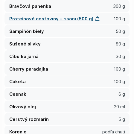
Bravčová panenka
300 g
Proteínové cestoviny – risoni (500 g)
100 g
Šampiňón biely
50 g
Sušené slivky
80 g
Cibuľka jarná
30 g
Cherry paradajka
100 g
Cuketa
100 g
Cesnak
6 g
Olivový olej
20 ml
Čerstvý rozmarín
5 g
Korenie
podľa chuti