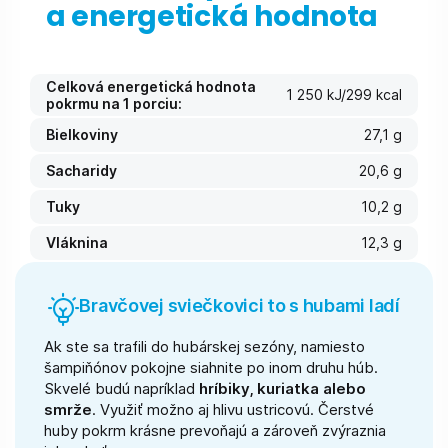
a energetická hodnota
Celková energetická hodnota
1 250 kJ/299 kcal
pokrmu na 1 porciu:
Bielkoviny
27,1 g
Sacharidy
20,6 g
Tuky
10,2 g
Vláknina
12,3 g
Bravčovej sviečkovici to s hubami ladí
Ak ste sa trafili do hubárskej sezóny, namiesto
šampiňónov pokojne siahnite po inom druhu húb.
Skvelé budú napríklad
hríbiky, kuriatka alebo
smrže
. Využiť možno aj hlivu ustricovú. Čerstvé
huby pokrm krásne prevoňajú a zároveň zvýraznia