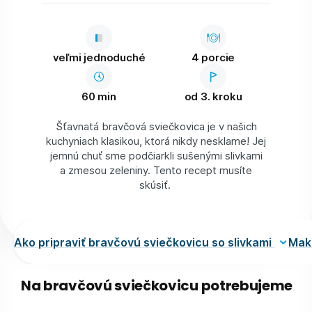
veľmi jednoduché
4 porcie
60 min
od 3. kroku
Šťavnatá bravčová sviečkovica je v našich
kuchyniach klasikou, ktorá nikdy nesklame! Jej
jemnú chuť sme podčiarkli sušenými slivkami
a zmesou zeleniny. Tento recept musíte
skúsiť.
Ako pripraviť bravčovú sviečkovicu so slivkami
Mak
Na bravčovú sviečkovicu potrebujeme