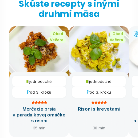
Skúste recepty s inými
druhmi mäsa
Obed
Obed
Večera
Večera
jednoduché
jednoduché
od 3. kroku
od 3. kroku
Morčacie prsia
Risoni s krevetami
v paradajkovej omáčke
s risoni
a
35 min
30 min