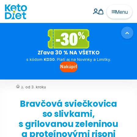
Menu
Zľava 30 % NA VŠETKO
s kódom
KD30
. Platí aj na Novinky a Limitky.
Nakúpiť
...
od 3. kroku
Bravčová sviečkovica
so slivkami,
s grilovanou zeleninou
a proteínovými risoni