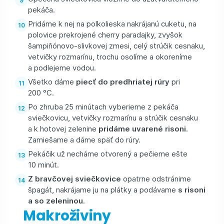
pekáča.
Pridáme k nej na polkolieska nakrájanú cuketu, na
polovice prekrojené cherry paradajky, zvyšok
šampiňónovo-slivkovej zmesi, celý strúčik cesnaku,
vetvičky rozmarínu, trochu osolíme a okoreníme
a podlejeme vodou.
Všetko dáme
piecť do predhriatej rúry
pri
200 °C.
Po zhruba 25 minútach vyberieme z pekáča
sviečkovicu, vetvičky rozmarínu a strúčik cesnaku
a k hotovej zelenine
pridáme uvarené risoni
.
Zamiešame a dáme späť do rúry.
Pekáčik už necháme otvorený a pečieme ešte
10 minút.
Z bravčovej sviečkovice
opatrne odstránime
špagát, nakrájame ju na plátky a podávame
s risoni
a so zeleninou
.
Makroživiny