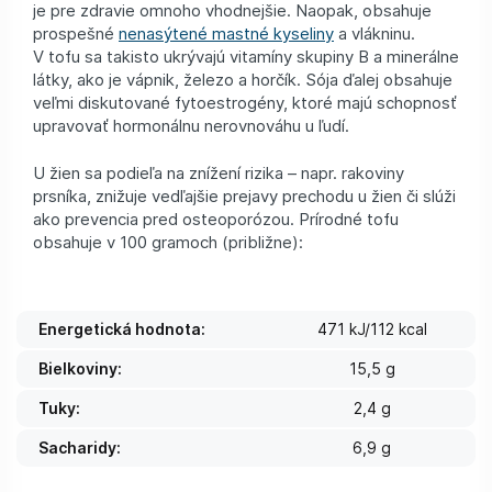
je pre zdravie omnoho vhodnejšie. Naopak, obsahuje
prospešné
nenasýtené mastné kyseliny
a vlákninu.
V tofu sa takisto ukrývajú vitamíny skupiny B a minerálne
látky, ako je vápnik, železo a horčík. Sója ďalej obsahuje
veľmi diskutované fytoestrogény, ktoré majú schopnosť
upravovať hormonálnu nerovnováhu u ľudí.
U žien sa podieľa na znížení rizika – napr. rakoviny
prsníka, znižuje vedľajšie prejavy prechodu u žien či slúži
ako prevencia pred osteoporózou. Prírodné tofu
obsahuje v 100 gramoch (približne):
Energetická hodnota:
471 kJ/112 kcal
Bielkoviny:
15,5 g
Tuky:
2,4 g
Sacharidy:
6,9 g