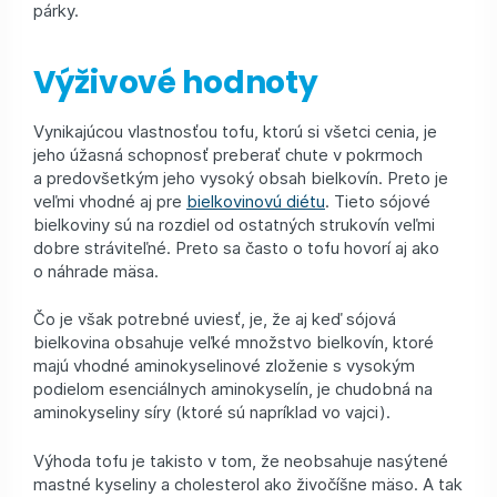
párky.
Výživové hodnoty
Vynikajúcou vlastnosťou tofu, ktorú si všetci cenia, je
jeho úžasná schopnosť preberať chute v pokrmoch
a predovšetkým jeho vysoký obsah bielkovín. Preto je
veľmi vhodné aj pre
bielkovinovú diétu
. Tieto sójové
bielkoviny sú na rozdiel od ostatných strukovín veľmi
dobre stráviteľné. Preto sa často o tofu hovorí aj ako
o náhrade mäsa.
Čo je však potrebné uviesť, je, že aj keď sójová
bielkovina obsahuje veľké množstvo bielkovín, ktoré
majú vhodné aminokyselinové zloženie s vysokým
podielom esenciálnych aminokyselín, je chudobná na
aminokyseliny síry (ktoré sú napríklad vo vajci).
Výhoda tofu je takisto v tom, že neobsahuje nasýtené
mastné kyseliny a cholesterol ako živočíšne mäso. A tak