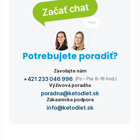
Začať chat
Potrebujete poradiť?
Zavolajte nám
+421 233 046 996
(Po – Pia: 8–16 hod.)
Výživová poradňa
poradna@ketodiet.sk
Zákaznícka podpora
info@ketodiet.sk