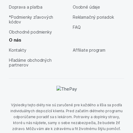
Doprava a platba
Osobné údaje
*Podmienky zľavových
Reklamačný poriadok
kódov
FAQ
Obchodné podmienky
O nás
Kontakty
Affiliate program
Hľadáme obchodných
partnerov
Výsledky tejto diéty nie sú zaručené pre každého a líšia sa podľa
individuálnych dispozícií klienta. Pred začatím diétneho programu
odporúčame poradiť sa s lekárom. Potraviny a doplnky stravy,
ktoré u nás nájdete, samy o sebe nezabezpečia, že budete žiť
zdravo. Môžu vám ale k zdravému a fit životnému štýlu pomôcť.