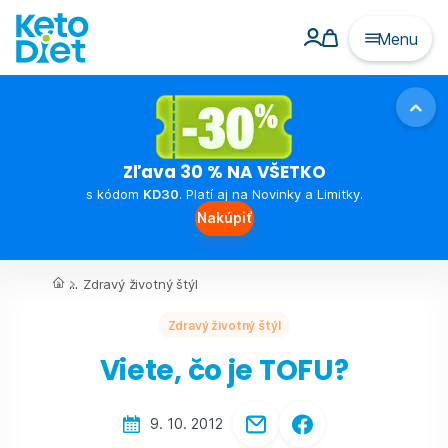
Menu
Zľava 30 % NA VŠETKO
s kódom
KD30
. Platí aj na Novinky a Limitky.
Nakúpiť
...
Zdravý životný štýl
Zdravý životný štýl
Viete, čo je TOFU?
9. 10. 2012