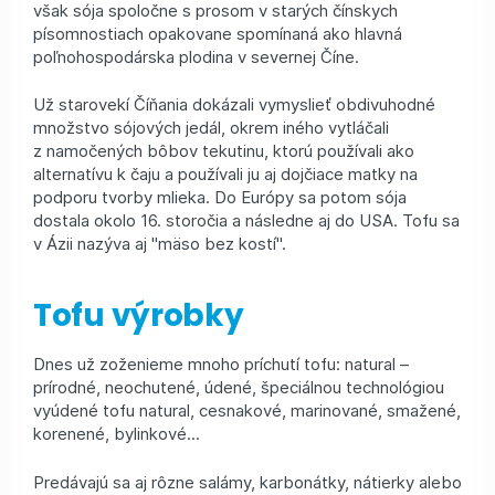
však sója spoločne s prosom v starých čínskych
písomnostiach opakovane spomínaná ako hlavná
poľnohospodárska plodina v severnej Číne.
Už starovekí Číňania dokázali vymyslieť obdivuhodné
množstvo sójových jedál, okrem iného vytláčali
z namočených bôbov tekutinu, ktorú používali ako
alternatívu k čaju a používali ju aj dojčiace matky na
podporu tvorby mlieka. Do Európy sa potom sója
dostala okolo 16. storočia a následne aj do USA. Tofu sa
v Ázii nazýva aj "mäso bez kostí".
Tofu výrobky
Dnes už zoženieme mnoho príchutí tofu: natural –
prírodné, neochutené, údené, špeciálnou technológiou
vyúdené tofu natural, cesnakové, marinované, smažené,
korenené, bylinkové...
Predávajú sa aj rôzne salámy, karbonátky, nátierky alebo