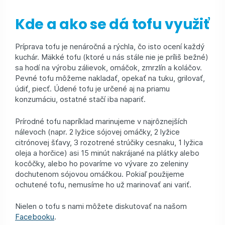
Kde a ako se dá tofu využiť
Príprava tofu je nenáročná a rýchla, čo isto ocení každý
kuchár. Mäkké tofu (ktoré u nás stále nie je príliš bežné)
sa hodí na výrobu zálievok, omáčok, zmrzlín a koláčov.
Pevné tofu môžeme nakladať, opekať na tuku, grilovať,
údiť, piecť. Údené tofu je určené aj na priamu
konzumáciu, ostatné stačí iba napariť.
Prírodné tofu napríklad marinujeme v najrôznejších
nálevoch (napr. 2 lyžice sójovej omáčky, 2 lyžice
citrónovej šťavy, 3 rozotrené strúčiky cesnaku, 1 lyžica
oleja a horčice) asi 15 minút nakrájané na plátky alebo
kocôčky, alebo ho povaríme vo vývare zo zeleniny
dochutenom sójovou omáčkou. Pokiaľ použijeme
ochutené tofu, nemusíme ho už marinovať ani variť.
Nielen o tofu s nami môžete diskutovať na našom
Facebooku
.