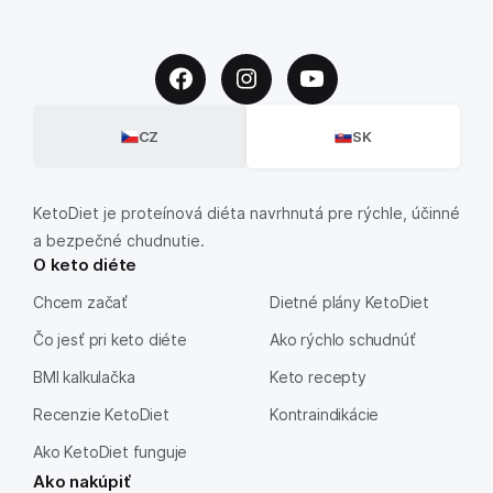
CZ
SK
KetoDiet je proteínová diéta navrhnutá pre rýchle, účinné
a bezpečné chudnutie.
O keto diéte
Chcem začať
Dietné plány KetoDiet
Čo jesť pri keto diéte
Ako rýchlo schudnúť
BMI kalkulačka
Keto recepty
Recenzie KetoDiet
Kontraindikácie
Ako KetoDiet funguje
Ako nakúpiť