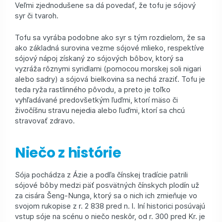
Veľmi zjednodušene sa dá povedať, že tofu je sójový
syr či tvaroh.
Tofu sa vyrába podobne ako syr s tým rozdielom, že sa
ako základná surovina vezme sójové mlieko, respektíve
sójový nápoj získaný zo sójových bôbov, ktorý sa
vyzráža rôznymi syridlami (pomocou morskej soli nigari
alebo sadry) a sójová bielkovina sa nechá zraziť. Tofu je
teda ryža rastlinného pôvodu, a preto je toľko
vyhľadávané predovšetkým ľuďmi, ktorí mäso či
živočíšnu stravu nejedia alebo ľuďmi, ktorí sa chcú
stravovať zdravo.
Niečo z histórie
Sója pochádza z Ázie a podľa čínskej tradície patrili
sójové bôby medzi päť posvätných čínskych plodín už
za cisára Šeng-Nunga, ktorý sa o nich ich zmieňuje vo
svojom rukopise z r. 2 838 pred n. l. Iní historici posúvajú
vstup sóje na scénu o niečo neskôr, od r. 300 pred Kr. je