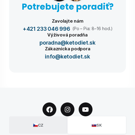
Potrebujete poradiť?
Zavolajte nám
+421 233 046 996
(Po – Pia: 8–16 hod.)
Výživová poradňa
poradna@ketodiet.sk
Zákaznícka podpora
info@ketodiet.sk
CZ
SK