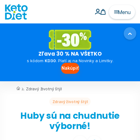
Menu
Zľava 30 % NA VŠETKO
s kódom
KD30
. Platí aj na Novinky a Limitky.
Nakúpiť
...
Zdravý životný štýl
Zdravý životný štýl
Huby sú na chudnutie
výborné!