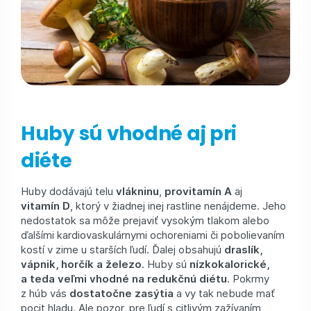
Huby sú vhodné aj pri
diéte
Huby dodávajú telu
vlákninu
,
provi­tamín A
aj
vitamín D
, ktorý v žiadnej inej rastline nenájdeme. Jeho
nedostatok sa môže prejaviť vysokým tlakom alebo
ďalšími kardiovaskulárnymi ochoreniami či pobolievaním
kostí v zime u starších ľudí. Ďalej obsahujú
draslík,
vápnik, horčík a železo
. Huby sú
nízkokalorické,
a teda veľmi vhodné na redukčnú diétu
. Pokrmy
z húb vás
dostatočne zasýtia
a vy tak nebude mať
pocit hladu. Ale pozor, pre ľudí s citlivým zažívaním