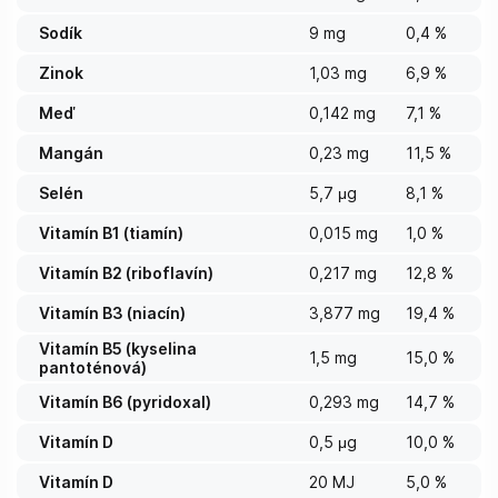
Sodík
9 mg
0,4 %
Zinok
1,03 mg
6,9 %
Meď
0,142 mg
7,1 %
Mangán
0,23 mg
11,5 %
Selén
5,7 μg
8,1 %
Vitamín B1 (tiamín)
0,015 mg
1,0 %
Vitamín B2 (riboflavín)
0,217 mg
12,8 %
Vitamín B3 (niacín)
3,877 mg
19,4 %
Vitamín B5 (kyselina
1,5 mg
15,0 %
pantoténová)
Vitamín B6 (pyridoxal)
0,293 mg
14,7 %
Vitamín D
0,5 μg
10,0 %
Vitamín D
20 MJ
5,0 %