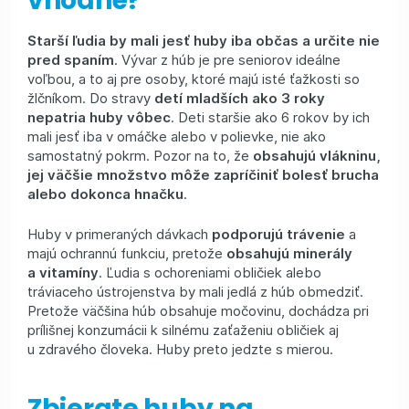
vhodné?
Starší ľudia by mali jesť huby iba občas a určite nie
pred spaním
. Vývar z húb je pre seniorov ideálne
voľbou, a to aj pre osoby, ktoré majú isté ťažkosti so
žlčníkom. Do stravy
detí mladších ako 3 roky
nepatria huby vôbec
. Deti staršie ako 6 rokov by ich
mali jesť iba v omáčke alebo v polievke, nie ako
samostatný pokrm. Pozor na to, že
obsahujú vlákninu,
jej väčšie množstvo môže zapríčiniť bolesť brucha
alebo dokonca hnačku
.
Huby v primeraných dávkach
podporujú trávenie
a
majú ochrannú funkciu, pretože
obsahujú minerály
a vitamíny
. Ľudia s ochoreniami obličiek alebo
tráviaceho ústrojenstva by mali jedlá z húb obmedziť.
Pretože väčšina húb obsahuje močovinu, dochádza pri
prílišnej konzumácii k silnému zaťaženiu obličiek aj
u zdravého človeka. Huby preto jedzte s mierou.
Zbierate huby na