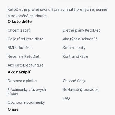
KetoDiet je proteínová diéta navrhnutá pre rýchle, účinné
a bezpečné chudnutie.
O keto diéte
Chcem začať
Dietné plány KetoDiet
Čo jesť pri keto diéte
Ako rýchlo schudnúť
BMI kalkulačka
Keto recepty
Recenzie KetoDiet
Kontraindikácie
Ako KetoDiet funguje
Ako nakúpiť
Doprava a platba
Osobné údaje
*Podmienky zľavových
Reklamačný poriadok
kódov
FAQ
Obchodné podmienky
O nás