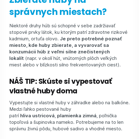
správnych miestach?
Niektoré druhy húb sú schopné v sebe zadržiavať
stopové prvky látok, ku ktorým patrí zdravotne rizikové
kadmium, ortuťa olovo.
Je preto potrebné poznať
miesto, kde huby zbierate, a vyvarovať sa
konzumácii húb z veľmi silne znečistených
lokalít
(napr. v okolí hút, vnútorných plôch veľkých
miest alebo v blízkosti silno frekventovaných ciest).
NÁŠ TIP: Skúste si vypestovať
vlastné huby doma
Vypestujte si vlastné huby v záhradke alebo na balkóne.
Medzi ľahko pestované huby
patrí
hliva ustricová
,
plamienka zimná
, poľnička
topoľová a šupinovka nameko. Potrebujeme na to len
správnu živnú pôdu, hubové sadivo a vhodné miesto.