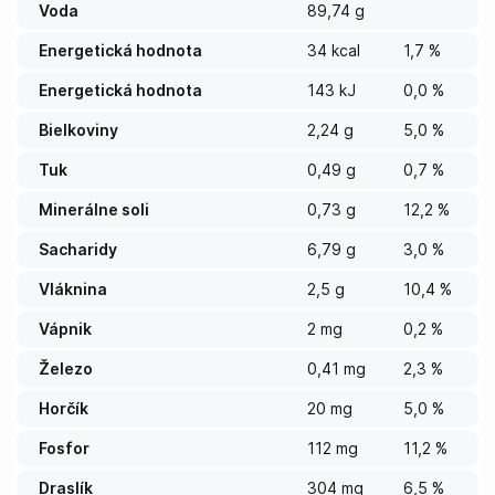
Voda
89,74 g
Energetická hodnota
34 kcal
1,7 %
Energetická hodnota
143 kJ
0,0 %
Bielkoviny
2,24 g
5,0 %
Tuk
0,49 g
0,7 %
Minerálne soli
0,73 g
12,2 %
Sacharidy
6,79 g
3,0 %
Vláknina
2,5 g
10,4 %
Vápnik
2 mg
0,2 %
Železo
0,41 mg
2,3 %
Horčík
20 mg
5,0 %
Fosfor
112 mg
11,2 %
Draslík
304 mg
6,5 %