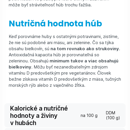
môže byť stráviteľnosť húb trochu ťažšia.
Nutričná hodnota húb
Keď porovnáme huby s ostatnými potravinami, zistíme,
že nie sú podobné ani mäsu, ani zelenine. Čo sa týka
obsahu bielkovín, sú
na tom rovnako ako strukoviny
.
An­tioxidačná kapacita húb je porovnateľná so
zeleninou. Obsahujú
minimum tukov a viac obsahujú
bielkoviny
. Môžu byť nezanedbateľným zdrojom
vitamínu D predovšetkým pre vegetariánov. Človek
bežne získava vitamín D predovšetkým z mäsa, tučných
morských rýb alebo z vaječného žĺtka.
Kalorické a nutričné ​​
DDM
hodnoty a živiny
na 100 g
(100 g)
v hubách