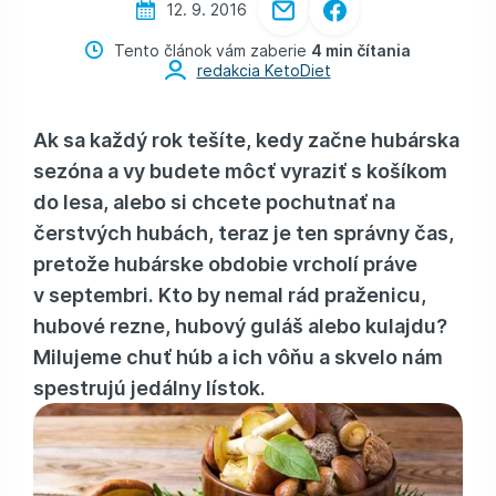
12. 9. 2016
Tento článok vám zaberie
4 min čítania
redakcia KetoDiet
Ak sa každý rok tešíte, kedy začne hubárska
sezóna a vy budete môcť vyraziť s košíkom
do lesa, alebo si chcete pochutnať na
čerstvých hubách, teraz je ten správny čas,
pretože hubárske obdobie vrcholí práve
v septembri. Kto by nemal rád praženicu,
hubové rezne, hubový guláš alebo kulajdu?
Milujeme chuť húb a ich vôňu a skvelo nám
spestrujú jedálny lístok.