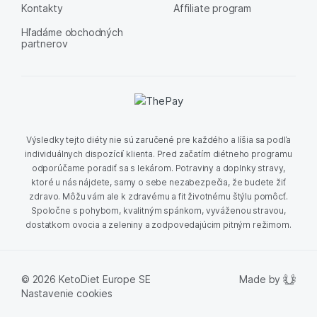
Kontakty
Affiliate program
Hľadáme obchodných
partnerov
Výsledky tejto diéty nie sú zaručené pre každého a líšia sa podľa
individuálnych dispozícií klienta. Pred začatím diétneho programu
odporúčame poradiť sa s lekárom. Potraviny a doplnky stravy,
ktoré u nás nájdete, samy o sebe nezabezpečia, že budete žiť
zdravo. Môžu vám ale k zdravému a fit životnému štýlu pomôcť.
Spoločne s pohybom, kvalitným spánkom, vyváženou stravou,
dostatkom ovocia a zeleniny a zodpovedajúcim pitným režimom.
Made by
© 2026 KetoDiet Europe SE
Nastavenie cookies