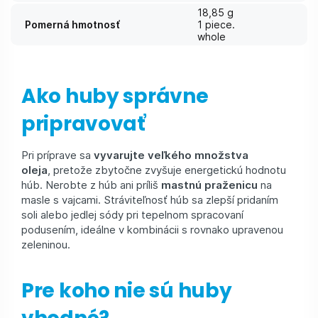
18,85 g
Pomerná hmotnosť
1 piece.
whole
Ako huby správne
pripravovať
Pri príprave sa
vyvarujte veľkého množstva
oleja
, pretože zbytočne zvyšuje energetickú hodnotu
húb. Nerobte z húb ani príliš
mastnú praženicu
na
masle s vajcami. Stráviteľnosť húb sa zlepší pridaním
soli alebo jedlej sódy pri tepelnom spracovaní
podusením, ideálne v kombinácii s rovnako upravenou
zeleninou.
Pre koho nie sú huby