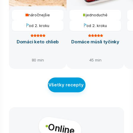
náročnejšie
jednoduché
od 2. kroku
od 2. kroku
Domáci keto chlieb
Domáce müsli tyčinky
80 min
45 min
Všetky recepty
Online