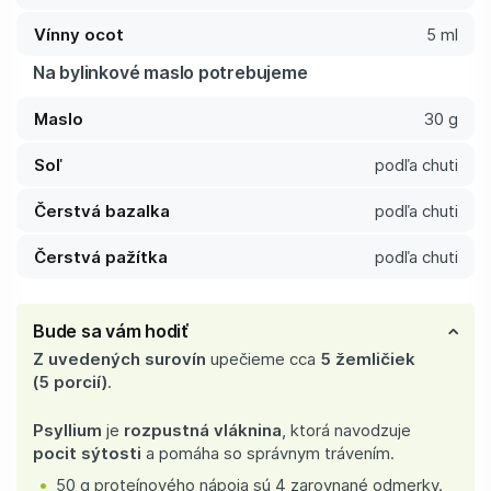
Vínny ocot
5 ml
Na bylinkové maslo potrebujeme
Maslo
30 g
Soľ
podľa chuti
Čerstvá bazalka
podľa chuti
Čerstvá pažítka
podľa chuti
Bude sa vám hodiť
Z uvedených surovín
upečieme cca
5 žemličiek
(5 porcií)
.
Psyllium
je
rozpustná vláknina
, ktorá navodzuje
pocit sýtosti
a pomáha so správnym trávením.
50 g proteínového nápoja sú 4 zarovnané odmerky.