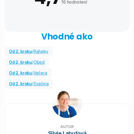
16
hodnotení
Vhodné ako
od 2. kroku
/
Raňajky
od 2. kroku
/
Obed
od 2. kroku
/
Večera
od 2. kroku
/
Svačina
AUTOR
Silvie Labuťová