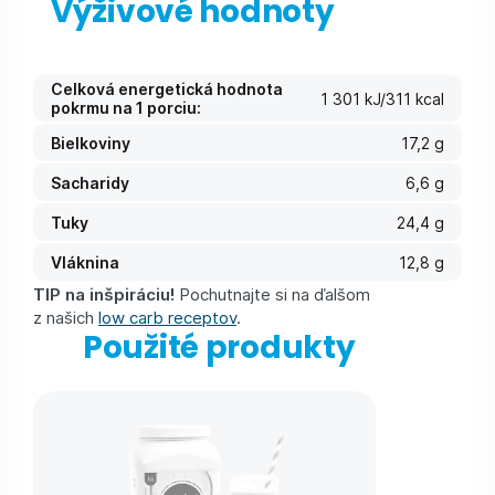
Výživové hodnoty
Celková energetická hodnota
1 301 kJ/311 kcal
pokrmu na 1 porciu:
Bielkoviny
17,2 g
Sacharidy
6,6 g
Tuky
24,4 g
Vláknina
12,8 g
TIP na inšpiráciu!
Pochutnajte si na ďalšom
z našich
low carb receptov
.
Použité produkty