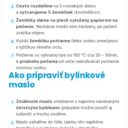
Cesto rozdelíme
na 5 rovnakých dielov
a
vytvarujeme 5 žemličiek
(bochníčkov).
Žemličky dáme na plech vyložený papierom na
pečenie
. Necháme medzi nimi medzery, pri pečení
zväčšia objem.
Každú
žemličku potrieme
ľahko vodou zmiešanou
s lyžičkou vínneho octu.
Pečieme vo vyhriatej rúre na 160 °C cca 20 – 30min,
v priebehu pečenia
ich ešte niekoľkokrát potrieme
octovou vodou.
Ako pripraviť bylinkové
maslo
Zmäknuté maslo
zmiešame s najemno nasekanými
čerstvými bylinkami
(prípadne možno použiť aj
sušené) a trochu osolíme.
Maslo zabalíme do fólie (alebo ním naplníme