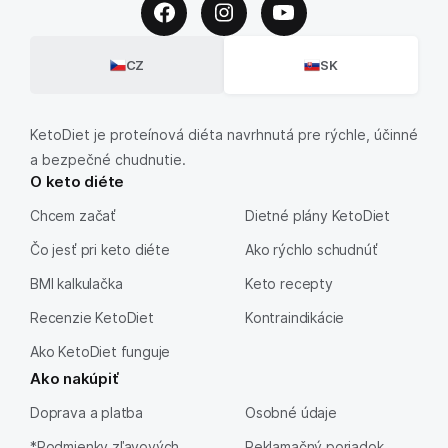
CZ
SK
KetoDiet je proteínová diéta navrhnutá pre rýchle, účinné
a bezpečné chudnutie.
O keto diéte
Chcem začať
Dietné plány KetoDiet
Čo jesť pri keto diéte
Ako rýchlo schudnúť
BMI kalkulačka
Keto recepty
Recenzie KetoDiet
Kontraindikácie
Ako KetoDiet funguje
Ako nakúpiť
Doprava a platba
Osobné údaje
*Podmienky zľavových
Reklamačný poriadok