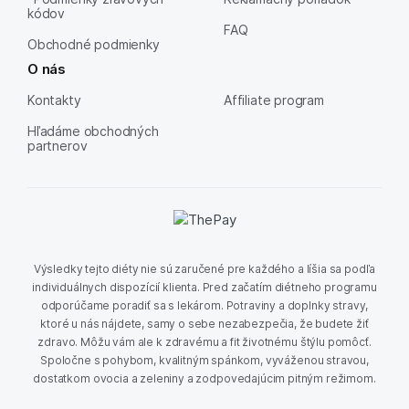
kódov
FAQ
Obchodné podmienky
O nás
Kontakty
Affiliate program
Hľadáme obchodných
partnerov
Výsledky tejto diéty nie sú zaručené pre každého a líšia sa podľa
individuálnych dispozícií klienta. Pred začatím diétneho programu
odporúčame poradiť sa s lekárom. Potraviny a doplnky stravy,
ktoré u nás nájdete, samy o sebe nezabezpečia, že budete žiť
zdravo. Môžu vám ale k zdravému a fit životnému štýlu pomôcť.
Spoločne s pohybom, kvalitným spánkom, vyváženou stravou,
dostatkom ovocia a zeleniny a zodpovedajúcim pitným režimom.