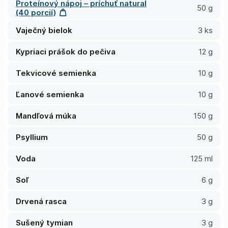
Proteínový nápoj – príchuť natural
50 g
(40 porcií)
Vaječný bielok
3 ks
Kypriaci prášok do pečiva
12 g
Tekvicové semienka
10 g
Ľanové semienka
10 g
Mandľová múka
150 g
Psyllium
50 g
Voda
125 ml
Soľ
6 g
Drvená rasca
3 g
Sušený tymian
3 g