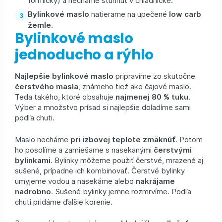
formičky) a necháme stuhnúť v chladničke.
Bylinkové maslo
natierame na upečené
low carb
žemle
.
Bylinkové maslo
jednoducho a rýhlo
Najlepšie bylinkové maslo
pripravíme zo skutočne
čerstvého masla
, známeho tiež ako čajové maslo.
Teda takého, ktoré obsahuje
najmenej 80 % tuku
.
Výber a množstvo prísad si najlepšie doladíme sami
podľa chuti.
Maslo necháme
pri izbovej teplote zmäknúť
. Potom
ho posolíme a zamiešame s nasekanými
čerstvými
bylinkami
. Bylinky môžeme použiť čerstvé, mrazené aj
sušené, prípadne ich kombinovať. Čerstvé bylinky
umyjeme vodou a nasekáme alebo
nakrájame
nadrobno
. Sušené bylinky jemne rozmrvíme. Podľa
chuti pridáme ďalšie korenie.