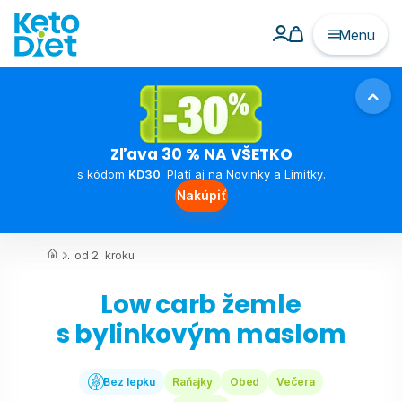
Menu
Zľava 30 % NA VŠETKO
s kódom
KD30
. Platí aj na Novinky a Limitky.
Nakúpiť
...
od 2. kroku
Low carb žemle
s bylinkovým maslom
Bez lepku
Raňajky
Obed
Večera