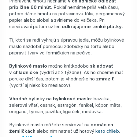
Pripravenú hmotu necháme
v chladničke odležať
približne 60 minút
. Pokiaľ nemáme príliš veľa času,
potom dáme hmotu na potravinovú fóliu, pergamenový
papier alebo alobal a zvinieme do valčeka. Pri
servírovaní potom už len
odkrajujeme tenké plátky
.
Tí, ktorí sa radi vyhrajú s úpravou jedla, môžu bylinkové
maslo nazdobiť pomocou zdobičky na tortu alebo
pripraviť tvary vo formičkách na pečivo.
Bylinkové maslo
možno krátkodobo
skladovať
v chladničke
(vydrží až 2 týždne). Ak ho chceme mať
poruke dlhší čas, potom je vhodnejšie ho
zmraziť
(vydrží aj niekoľko mesiacov).
Vhodné bylinky na bylinkové maslo
: bazalka,
zelerová vňať, cesnak, estragón, fenikel, kôpor, mäta,
oregano, tymian, pažítka, ligurček, medovka.
Bylinkové maslo môžete servírovať na
domácich
žemličkách
alebo ním natrieť už hotový
keto chlieb
.