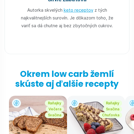
Autorka skvelých
keto receptov
z tých
najkvalitnejších surovín. Je dôkazom toho, že
variť sa dá chutne aj bez zbytočných cukrov.
Okrem low carb žemlí
skúste aj ďalšie recepty
Raňajky
Raňajky
Večera
Svačina
Svačina
Chuťovka