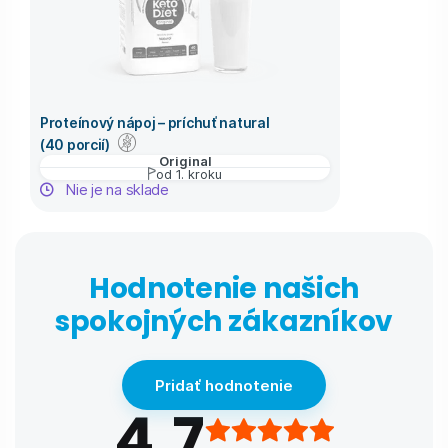
Proteínový nápoj – príchuť natural
(40 porcií)
Original
od 1. kroku
Nie je na sklade
Hodnotenie našich
spokojných zákazníkov
Pridať hodnotenie
4,7