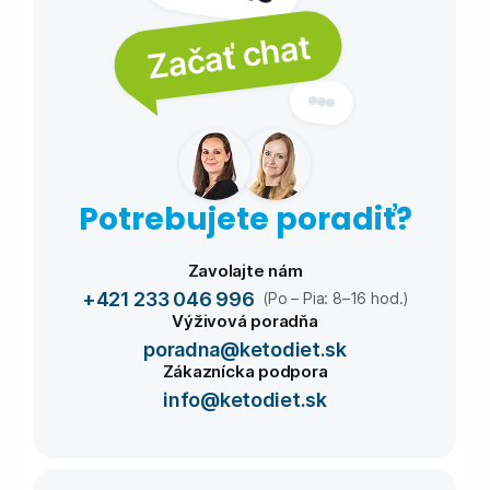
Začať chat
Potrebujete poradiť?
Zavolajte nám
+421 233 046 996
(Po – Pia: 8–16 hod.)
Výživová poradňa
poradna@ketodiet.sk
Zákaznícka podpora
info@ketodiet.sk