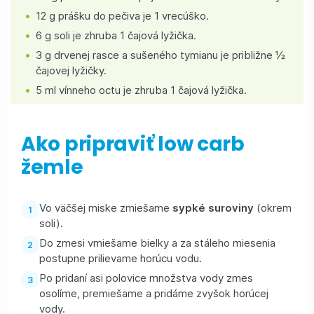
12 g prášku do pečiva je 1 vrecúško.
6 g soli je zhruba 1 čajová lyžička.
3 g drvenej rasce a sušeného tymianu je približne ½
čajovej lyžičky.
5 ml vínneho octu je zhruba 1 čajová lyžička.
Ako pripraviť low carb
žemle
Vo väčšej miske zmiešame
sypké suroviny
(okrem
soli).
Do zmesi vmiešame bielky a za stáleho miesenia
postupne prilievame horúcu vodu.
Po pridaní asi polovice množstva vody zmes
osolíme, premiešame a pridáme zvyšok horúcej
vody.