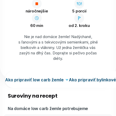
náročnejšie
5 porcií
60 min
od 2. kroku
Nie je nad domáce žemle! Nadýchané,
s ľanovými a s tekvicovými semienkami, plné
bielkovín a vlákniny. Už jedna žemlička vás
zasýti na dlhý čas. Doprajte si pečivo počas
diéty.
Ako pripraviť low carb žemle
Ako pripraviť bylinkov
Suroviny na recept
Na domáce low carb žemle potrebujeme