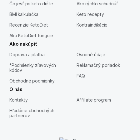
Čo jesť pri keto diéte
Ako rýchlo schudnúť
BMI kalkulačka
Keto recepty
Recenzie KetoDiet
Kontraindikácie
Ako KetoDiet funguje
Ako nakúpiť
Doprava a platba
Osobné údaje
*Podmienky zľavových
Reklamačný poriadok
kódov
FAQ
Obchodné podmienky
O nás
Kontakty
Affiliate program
Hľadáme obchodných
partnerov