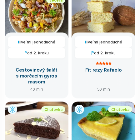
veľmi jednoduché
veľmi jednoduché
od 2. kroku
od 2. kroku
Cestovinový šalát
Fit rezy Rafaelo
s morčacím gyros
mäsom
40 min
50 min
Chuťovka
Chuťovka