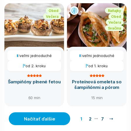
Obed
Raňajky
Večera
Obed
Večera
Svačina
veľmi jednoduché
veľmi jednoduché
od 2. kroku
od 1. kroku
Šampiňóny plnené fetou
Proteínová omeleta so
šampiňónmi a pórom
60 min
15 min
…
Načítať ďalšie
1
2
7