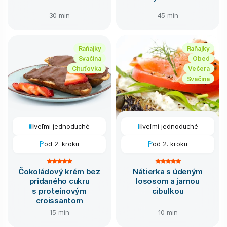
30 min
45 min
Raňajky
Raňajky
Svačina
Obed
Chuťovka
Večera
Svačina
veľmi jednoduché
veľmi jednoduché
od 2. kroku
od 2. kroku
Čokoládový krém bez
Nátierka s údeným
pridaného cukru
lososom a jarnou
s proteínovým
cibuľkou
croissantom
15 min
10 min