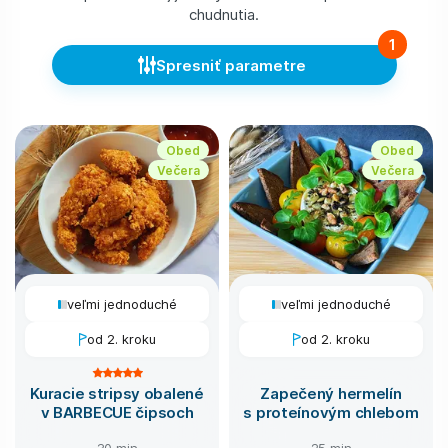
chudnutia.
1
Spresniť parametre
Obed
Obed
Večera
Večera
veľmi jednoduché
veľmi jednoduché
od 2. kroku
od 2. kroku
Kuracie stripsy obalené
Zapečený hermelín
v BARBECUE čipsoch
s proteínovým chlebom
30 min
25 min