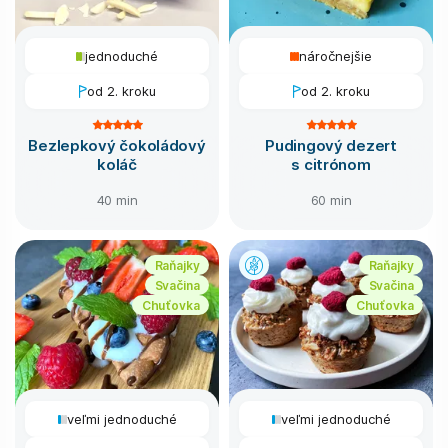
jednoduché
náročnejšie
od 2. kroku
od 2. kroku
Bezlepkový čokoládový
Pudingový dezert
koláč
s citrónom
40 min
60 min
Raňajky
Raňajky
Svačina
Svačina
Chuťovka
Chuťovka
veľmi jednoduché
veľmi jednoduché