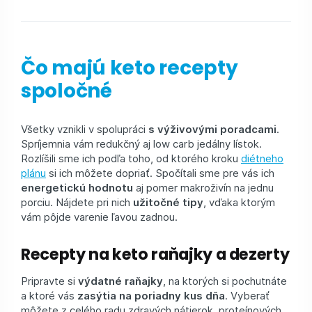
Čo majú keto recepty
spoločné
Všetky vznikli v spolupráci
s výživovými poradcami
.
Spríjemnia vám redukčný aj low carb jedálny lístok.
Rozlíšili sme ich podľa toho, od ktorého kroku
diétneho
plánu
si ich môžete dopriať. Spočítali sme pre vás ich
energetickú hodnotu
aj pomer makroživín na jednu
porciu. Nájdete pri nich
užitočné tipy
, vďaka ktorým
vám pôjde varenie ľavou zadnou.
Recepty na keto raňajky a dezerty
Pripravte si
výdatné raňajky
, na ktorých si pochutnáte
a ktoré vás
zasýtia na poriadny kus dňa
. Vyberať
môžete z celého radu zdravých nátierok, proteínových