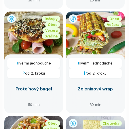
Raňajky
Obed
Obed
Večera
Večera
Svačina
veľmi jednoduché
veľmi jednoduché
od 2. kroku
od 2. kroku
Proteínový bagel
Zeleninový wrap
50 min
30 min
Obed
Chuťovka
Večera