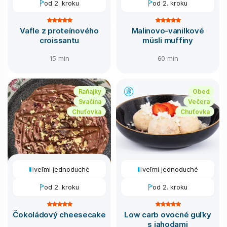
od 2. kroku
od 2. kroku
Vafle z proteínového
Malinovo-vanilkové
croissantu
müsli muffiny
15 min
60 min
Raňajky
Obed
Svačina
Večera
Chuťovka
Chuťovka
veľmi jednoduché
veľmi jednoduché
od 2. kroku
od 2. kroku
Čokoládový cheesecake
Low carb ovocné guľky
s jahodami