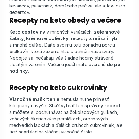
lievancov, palaciniek, domáceho pečiva, ale aj low carb
dezertov.
Recepty na keto obedy a večere
Keto cestoviny
v mnohých variáciách,
zeleninové
šaláty, krémové polievky
, recepty
z mäsa i rýb
a mnohé ďalšie. Dajte svojmu telu poriadnu porciu
bielkovín, ktorá zaženie hlad a ochráni vaše svaly.
Nebojte sa, nečakajú vás žiadne hodiny strávené
zložitým varením. Väčšinu jedál máte uvarenú
do pol
hodinky
.
Recepty na keto cukrovinky
Vianočné maškrtenie
nemusia nutne priniesť
kilogramy navyše. Stačí vybrať ten
správny recept
a môžete si pochutnávať na čokoládových guľkách,
voňavých škoricových perníčkoch, orechových
medvedích labkách a ďalších druhoch cukroviniek, ale
tiež napríklad na vláčnej vianočné štóle.