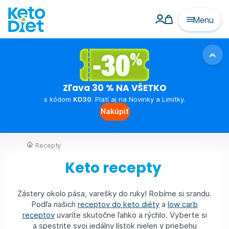
Menu
Zľava 30 % NA VŠETKO
s kódom
KD30
. Platí aj na Novinky a Limitky.
Nakúpiť
Recepty
Keto recepty
Zástery okolo pása, varešky do ruky! Robíme si srandu.
Podľa našich
receptov do keto diéty
a
low carb
receptov
uvaríte skutočne ľahko a rýchlo. Vyberte si
a spestrite svoj jedálny lístok nielen v priebehu