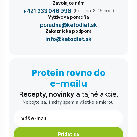
Zavolajte nám
+421 233 046 996
(Po – Pia: 8–16 hod.)
Výživová poradňa
poradna@ketodiet.sk
Zákaznícka podpora
info@ketodiet.sk
Proteín rovno do
e-⁠mailu
Recepty, novinky
a tajné akcie.
Nebojte sa, žiadny spam a všetko s mierou.
Pridať sa