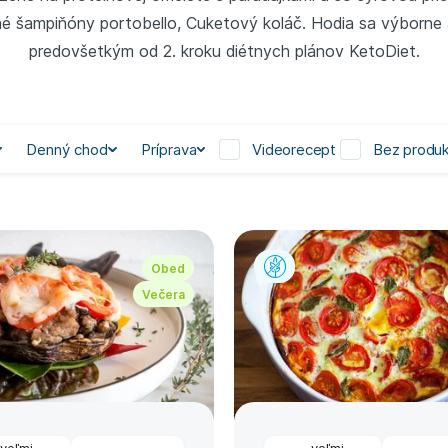
 šampiňóny portobello, Cuketový koláč. Hodia sa výborne 
predovšetkým od 2. kroku diétnych plánov KetoDiet.
Denný chod
Príprava
Videorecept
Bez produk
Obed
Večera
veľmi
veľmi