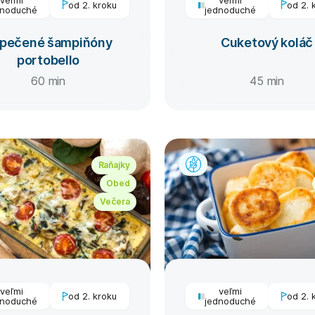
od 2. kroku
od 2. 
dnoduché
jednoduché
pečené šampiňóny
Cuketový koláč
portobello
60 min
45 min
Raňajky
Obed
Večera
veľmi
veľmi
od 2. kroku
od 2. 
dnoduché
jednoduché