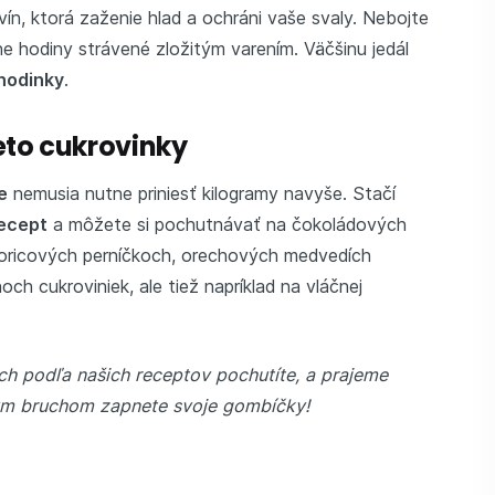
vín, ktorá zaženie hlad a ochráni vaše svaly. Nebojte
ne hodiny strávené zložitým varením. Väčšinu jedál
 hodinky
.
eto cukrovinky
e
nemusia nutne priniesť kilogramy navyše. Stačí
ecept
a môžete si pochutnávať na čokoládových
oricových perníčkoch, orechových medvedích
och cukroviniek, ale tiež napríklad na vláčnej
ách podľa našich receptov pochutíte, a prajeme
ným bruchom zapnete svoje gombíčky!