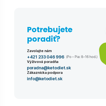
Potrebujete
poradiť?
Zavolajte nám
+421 233 046 996
(Po – Pia: 8–16 hod.)
Výživová poradňa
poradna@ketodiet.sk
Zákaznícka podpora
info@ketodiet.sk