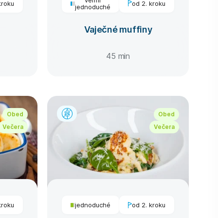
kroku
od 2. kroku
jednoduché
Vaječné muffiny
45 min
Obed
Obed
Večera
Večera
kroku
jednoduché
od 2. kroku