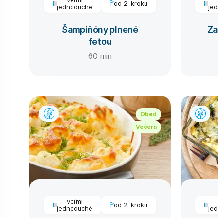
od 2. kroku
jednoduché
je
Šampiňóny plnené
Za
fetou
60 min
Obed
Večera
veľmi
od 2. kroku
jednoduché
je