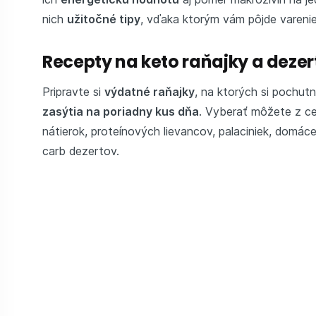
nich
užitočné tipy
, vďaka ktorým vám pôjde vareni
Recepty na keto raňajky a dezer
Pripravte si
výdatné raňajky
, na ktorých si pochut
zasýtia na poriadny kus dňa
. Vyberať môžete z c
nátierok, proteínových lievancov, palaciniek, domáce
carb dezertov.