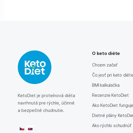
O keto diéte
Chcem začať
Čo jesť pri keto diét
BMI kalkulačka
Recenzie KetoDiet
KetoDiet je proteínová diéta
navrhnutá pre rýchle, účinné
Ako KetoDiet funguj
a bezpečné chudnutie.
Dietné plány KetoDi
Ako rýchlo schudnúť