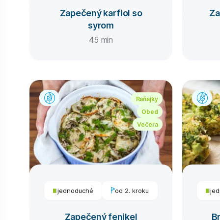
Zapečený karfiol so
Za
syrom
45 min
Raňajky
Obed
Večera
jednoduché
od 2. kroku
je
Zapečený fenikel
B