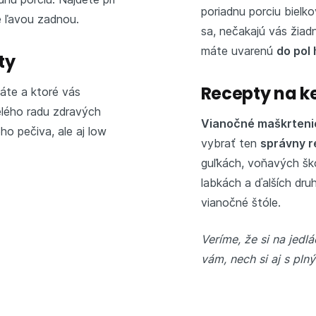
poriadnu porciu bielko
e ľavou zadnou.
sa, nečakajú vás žiad
máte uvarenú
do pol
ty
Recepty na k
náte a ktoré vás
elého radu zdravých
Vianočné maškrteni
ho pečiva, ale aj low
vybrať ten
správny r
guľkách, voňavých šk
labkách a ďalších druh
vianočné štóle.
Veríme, že si na jedl
vám, nech si aj s pl