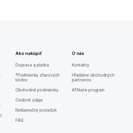
Ako nakúpiť
O nás
Doprava a platba
Kontakty
e
*Podmienky zľavových
Hľadáme obchodných
kódov
partnerov
Obchodné podmienky
Affiliate program
Osobné údaje
e
Reklamačný poriadok
et
FAQ