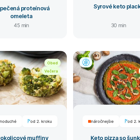
Syrové keto plac
pečená proteínová
omeleta
45 min
30 min
Obed
Večera
dnoduché
od 2. kroku
náročnejšie
od 2. 
rokolicové muffiny
Keto pizza so šun