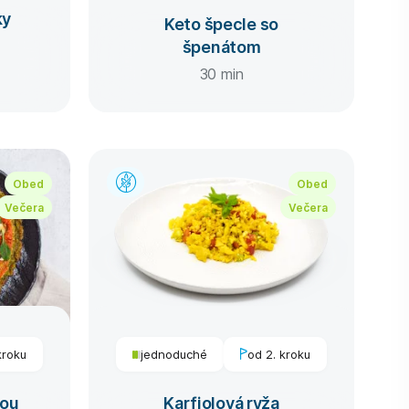
ky
Keto špecle so
špenátom
30 min
Obed
Obed
Večera
Večera
kroku
jednoduché
od 2. kroku
kou
Karfiolová ryža