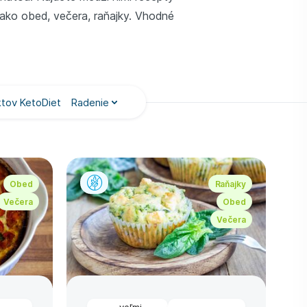
ako obed, večera, raňajky. Vhodné
tov KetoDiet
Radenie
Obed
Raňajky
Večera
Obed
Večera
veľmi