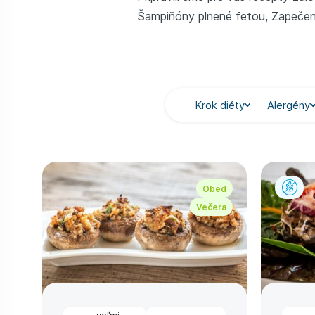
Šampiňóny plnené fetou, Zapečené
Krok diéty
Alergény
Obed
Večera
veľmi