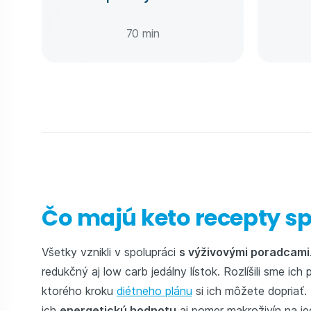
70 min
Čo majú keto recepty s
Všetky vznikli v spolupráci
s výživovými poradcami
redukčný aj low carb jedálny lístok. Rozlíšili sme ich
ktorého kroku
diétneho plánu
si ich môžete dopriať.
ich
energetickú hodnotu
aj pomer makroživín na jed