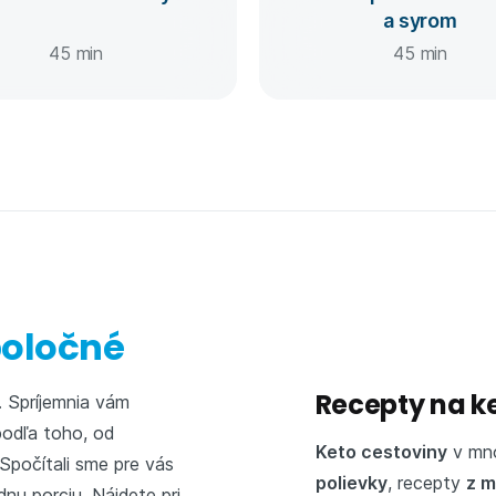
a syrom
45 min
45 min
poločné
Recepty na k
. Spríjemnia vám
 podľa toho, od
Keto cestoviny
v mno
 Spočítali sme pre vás
polievky
, recepty
z m
nu porciu. Nájdete pri