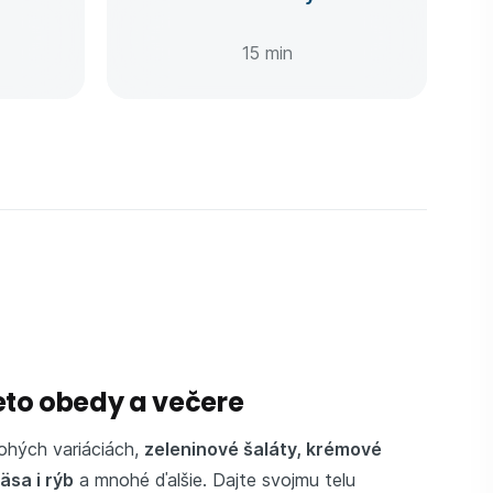
15 min
eto obedy a večere
hých variáciách,
zeleninové šaláty, krémové
äsa i rýb
a mnohé ďalšie. Dajte svojmu telu