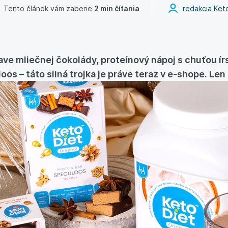
Tento článok vám zaberie
2 min čítania
redakcia Ket
ve mliečnej čokolády, proteínový nápoj s chuťou í
os – táto silná trojka je práve teraz v e-shope. Le