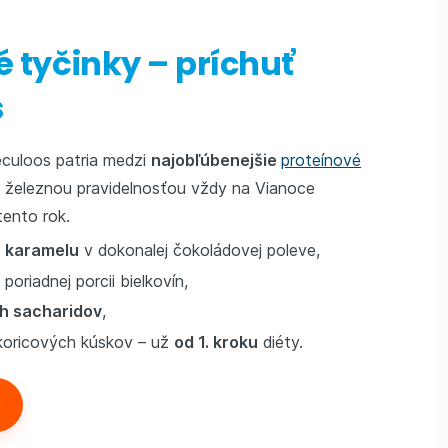
é tyčinky – príchuť
s
eculoos patria medzi
najobľúbenejšie
proteínové
o železnou pravidelnosťou vždy na Vianoce
tento rok.
a karamelu
v dokonalej čokoládovej poleve,
poriadnej porcii bielkovín,
h sacharidov
,
škoricových kúskov – už
od 1. kroku
diéty.
y