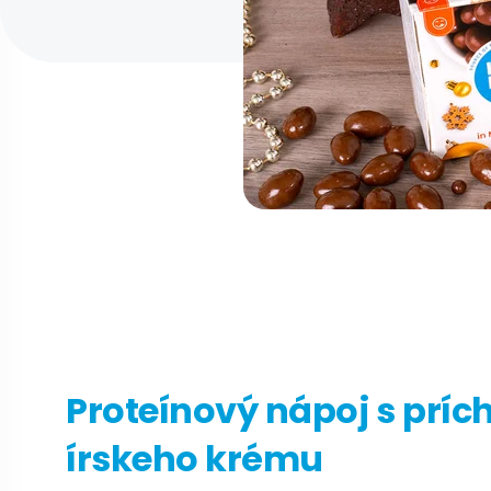
Proteínový nápoj s príc
írskeho krému