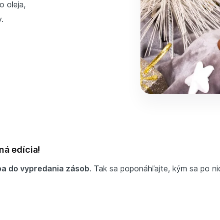
o oleja,
.
ná edícia!
ba do vypredania zásob
. Tak sa poponáhľajte, kým sa po ni