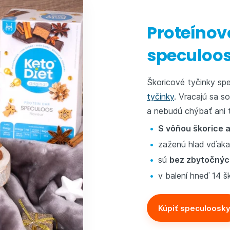
Proteínov
speculoo
Škoricové tyčinky sp
tyčinky
. Vracajú sa s
a nebudú chýbať ani 
S vôňou škorice 
zaženú hlad vďaka 
sú
bez zbytočnýc
v balení hneď 14 
Kúpiť speculoosk