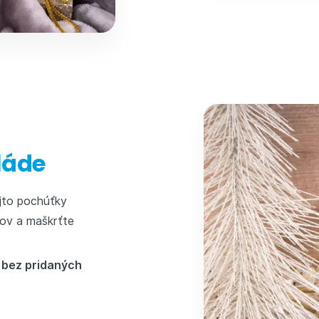
láde
ejto pochúťky
rov a maškrťte
ž
bez pridaných