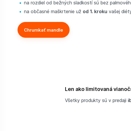
na rozdiel od bežných sladkostí sú bez palmovéh
na občasné maškrtenie už
od 1. kroku
vašej diéty
Chrumkať mandle
Len ako limitovaná vianoč
Všetky produkty sú v predaji
i