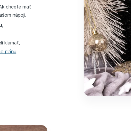
 Ak chcete mať
 našom nápoji.
u
,
li klamať,
ho plánu
.