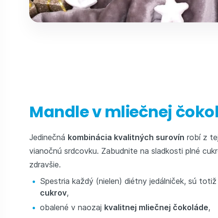
Mandle v mliečnej čoko
Jedinečná
kombinácia kvalitných surovín
robí z t
vianočnú srdcovku. Zabudnite na sladkosti plné cuk
zdravšie.
Spestria každý (nielen) diétny jedálniček, sú toti
cukrov
,
obalené v naozaj
kvalitnej mliečnej čokoláde
,