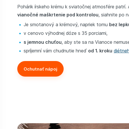
Pohárik írskeho krému k sviatočnej atmosfére patrí.
vianočné maškrtenie pod kontrolou
, siahnite po
Je smotanový a krémový, napriek tomu
bez lepk
v cenovo výhodnej dóze s 35 porciami,
s jemnou chuťou
, aby ste sa na Vianoce nemuse
spríjemní vám chudnutie hneď
od 1. kroku
diétne
Ochutnať nápoj