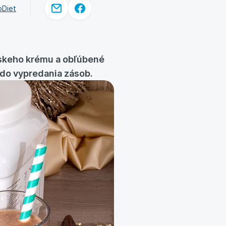
oDiet
rskeho krému a obľúbené
n do vypredania zásob.