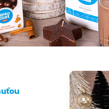
huťou