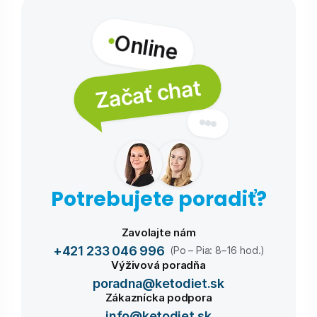
Online
Začať chat
Potrebujete poradiť?
Zavolajte nám
+421 233 046 996
(Po – Pia: 8–16 hod.)
Výživová poradňa
poradna@ketodiet.sk
Zákaznícka podpora
info@ketodiet.sk