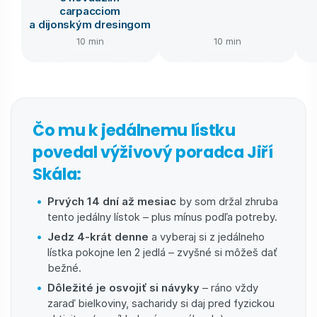
carpacciom
a dijonským dresingom
10 min
10 min
Čo mu k jedálnemu lístku
povedal výživový poradca Jiří
Skála:
Prvých 14 dní až mesiac
by som držal zhruba
tento jedálny lístok – plus mínus podľa potreby.
Jedz 4-krát denne
a vyberaj si z jedálneho
lístka pokojne len 2 jedlá – zvyšné si môžeš dať
bežné.
Dôležité je osvojiť si návyky
– ráno vždy
zaraď bielkoviny, sacharidy si daj pred fyzickou