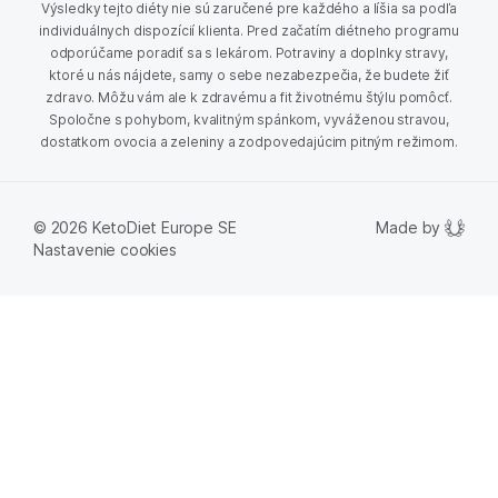
Výsledky tejto diéty nie sú zaručené pre každého a líšia sa podľa
individuálnych dispozícií klienta. Pred začatím diétneho programu
odporúčame poradiť sa s lekárom. Potraviny a doplnky stravy,
ktoré u nás nájdete, samy o sebe nezabezpečia, že budete žiť
zdravo. Môžu vám ale k zdravému a fit životnému štýlu pomôcť.
Spoločne s pohybom, kvalitným spánkom, vyváženou stravou,
dostatkom ovocia a zeleniny a zodpovedajúcim pitným režimom.
Made by
© 2026 KetoDiet Europe SE
Nastavenie cookies