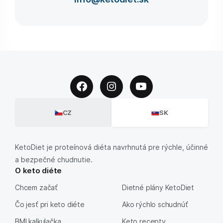
CZ
SK
KetoDiet je proteínová diéta navrhnutá pre rýchle, účinné
a bezpečné chudnutie.
O keto diéte
Chcem začať
Dietné plány KetoDiet
Čo jesť pri keto diéte
Ako rýchlo schudnúť
BMI kalkulačka
Keto recepty