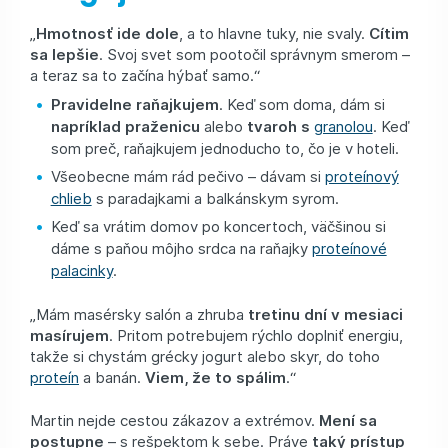
„
Hmotnosť ide dole
, a to hlavne tuky, nie svaly.
Cítim
sa lepšie
. Svoj svet som pootočil správnym smerom –
a teraz sa to začína hýbať samo.“
Pravidelne raňajkujem
. Keď som doma, dám si
napríklad praženicu
alebo
tvaroh s
granolou
. Keď
som preč, raňajkujem jednoducho to, čo je v hoteli.
Všeobecne mám rád pečivo – dávam si
proteínový
chlieb
s paradajkami a balkánskym syrom.
Keď sa vrátim domov po koncertoch, väčšinou si
dáme s paňou môjho srdca na raňajky
proteínové
palacinky
.
„Mám masérsky salón a zhruba
tretinu dní v mesiaci
masírujem
. Pritom potrebujem rýchlo doplniť energiu,
takže si chystám grécky jogurt alebo skyr, do toho
proteín
a banán.
Viem, že to spálim
.“
Martin nejde cestou zákazov a extrémov.
Mení sa
postupne
– s rešpektom k sebe. Práve
taký prístup