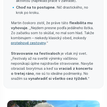
aktivitou (napríklad práce v záhrade).
Choď na to postupne
. Nič drastického, no
krok po kroku.
Martin čoskoro zistil, že práve táto
flexibilita mu
vyhovuje
. „Nejdem presne podľa jedálneho lístka.
Zo začiatku som to skúšal, no mal som hlad. Takže
kombinujem – niekedy klasický obed, inokedy
proteínové cestoviny
.“
Stravovanie na festivaloch
je však iný svet.
„Festivaly až na svetlé výnimky väčšinou
neponúkajú úplne najzdravšie stravovanie. Navyše
obraciaš biorytmus a keď sa
vraciaš z koncertu
o tretej ráno
, nie sú to ideálne podmienky. No
snažím sa
vynahradiť si všetko cez týždeň
.“