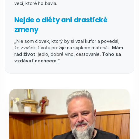
veci, ktoré ho bavia.
Nejde o diéty ani drastické
zmeny
„Nie som človek, ktorý by si vzal kufor a povedal,
že zvyšok života prežije na sypkom materiáli.
Mám
rád život
, jedlo, dobré víno, cestovanie.
Toho sa
vzdávať nechcem.
“