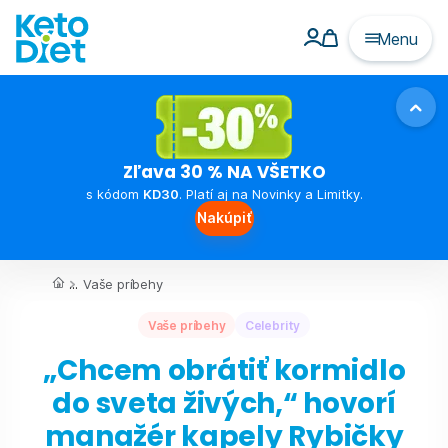
Menu
Zľava 30 % NA VŠETKO
s kódom
KD30
. Platí aj na Novinky a Limitky.
Nakúpiť
...
Vaše príbehy
Vaše príbehy
Celebrity
„Chcem obrátiť kormidlo
do sveta živých,“ hovorí
manažér kapely Rybičky