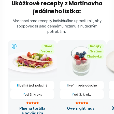
Ukážkové recepty z Martinovho
jedálneho lístka:
Martinovi sme recepty individuálne upravili tak, aby
zodpovedali jeho dennému režimu a nutričným
potrebám.
Obed
Raňajky
Večera
Svačina
Chuťovka
veľmi jednoduché
veľmi jednoduché
od 3. kroku
od 3. kroku
Plnená tortilla
Overnight müsli
Š
s hovädzím