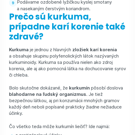
Podávame ozdobené lyžičkou kyslej smotany
a nasekaným čerstvým koriandrom.
Prečo sú kurkuma,
prípadne karí korenie také
zdravé?
Kurkuma
je jednou z hlavných
zložiek karí korenia
a obsahuje skupinu polyfenolických látok nazývaných
kurkuminoidy. Kurkuma sa používa nielen ako zdroj
korenia, ale aj ako pomocná látka na dochucovanie syrov
či chleba.
Bolo skutočne dokázané, že
kurkumín
pôsobí doslova
blahodarne na ľudský organizmus
. Je tiež
bezpečnou látkou, aj pri konzumácii mnohých gramov
každý deň neboli popísané prakticky žiadne nežiaduce
účinky.
Čo všetko teda môže kurkumín liečiť? Ide najmä: