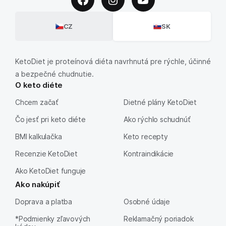
CZ
SK
KetoDiet je proteínová diéta navrhnutá pre rýchle, účinné
a bezpečné chudnutie.
O keto diéte
Chcem začať
Dietné plány KetoDiet
Čo jesť pri keto diéte
Ako rýchlo schudnúť
BMI kalkulačka
Keto recepty
Recenzie KetoDiet
Kontraindikácie
Ako KetoDiet funguje
Ako nakúpiť
Doprava a platba
Osobné údaje
*Podmienky zľavových
Reklamačný poriadok