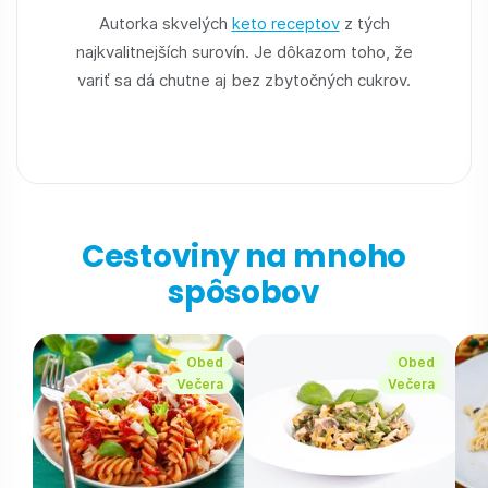
Autorka skvelých
keto receptov
z tých
najkvalitnejších surovín. Je dôkazom toho, že
variť sa dá chutne aj bez zbytočných cukrov.
Cestoviny na mnoho
spôsobov
Obed
Obed
Večera
Večera