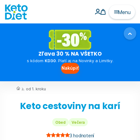
Menu
Zľava 30 % NA VŠETKO
s kódom
KD30
. Platí aj na Novinky a Limitky.
Nakúpiť
...
od 1. kroku
Keto cestoviny na karí
Obed
Večera
3
hodnotení