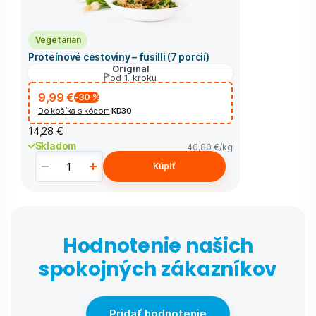
Vegetarian
Proteínové cestoviny – fusilli (7 porcií)
Original
od 1. kroku
9,99 €
-30
%
Do košíka s kódom
KD30
14,28 €
Skladom
40,80 €
/kg
Kúpiť
Hodnotenie našich
spokojných zákazníkov
Pridať hodnotenie