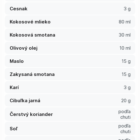
Cesnak
3 g
Kokosové mlieko
80 ml
Kokosová smotana
30 ml
Olivový olej
10 ml
Maslo
15 g
Zakysaná smotana
15 g
Karí
3 g
Cibuľka jarná
20 g
podľa
Čerstvý koriander
chuti
podľa
Soľ
chuti