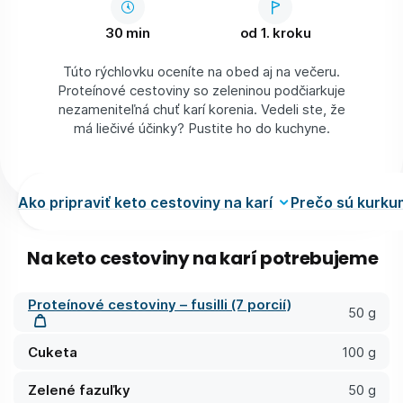
30 min
od 1. kroku
Túto rýchlovku oceníte na obed aj na večeru.
Proteínové cestoviny so zeleninou podčiarkuje
nezameniteľná chuť karí korenia. Vedeli ste, že
má liečivé účinky? Pustite ho do kuchyne.
Ako pripraviť keto cestoviny na karí
Prečo sú kurkum
Na keto cestoviny na karí potrebujeme
Proteínové cestoviny – fusilli (7 porcií)
50 g
Cuketa
100 g
Zelené fazuľky
50 g