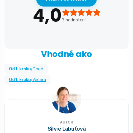
4,0
3
hodnotení
Vhodné ako
od 1. kroku
/
Obed
od 1. kroku
/
Večera
AUTOR
Silvie Labuťová