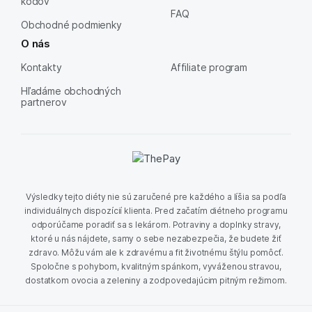
kódov
FAQ
Obchodné podmienky
O nás
Kontakty
Affiliate program
Hľadáme obchodných
partnerov
Výsledky tejto diéty nie sú zaručené pre každého a líšia sa podľa
individuálnych dispozícií klienta. Pred začatím diétneho programu
odporúčame poradiť sa s lekárom. Potraviny a doplnky stravy,
ktoré u nás nájdete, samy o sebe nezabezpečia, že budete žiť
zdravo. Môžu vám ale k zdravému a fit životnému štýlu pomôcť.
Spoločne s pohybom, kvalitným spánkom, vyváženou stravou,
dostatkom ovocia a zeleniny a zodpovedajúcim pitným režimom.