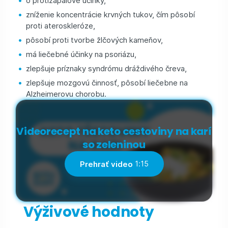
o protizápalové účinky,
zníženie koncentrácie krvných tukov, čím pôsobí
proti ateroskleróze,
pôsobí proti tvorbe žlčových kameňov,
má liečebné účinky na psoriázu,
zlepšuje príznaky syndrómu dráždivého čreva,
zlepšuje mozgovú činnosť, pôsobí liečebne na
Alzheimerovu chorobu.
Videorecept na keto cestoviny na karí
so zeleninou
Prehrať video
1:15
Výživové hodnoty