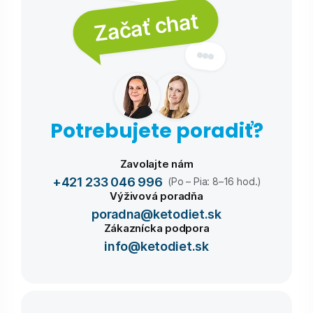
Začať chat
Potrebujete poradiť?
Zavolajte nám
+421 233 046 996
(Po – Pia: 8–16 hod.)
Výživová poradňa
poradna@ketodiet.sk
Zákaznícka podpora
info@ketodiet.sk