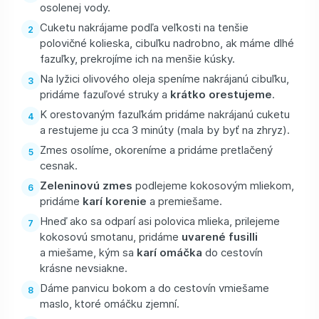
osolenej vody.
Cuketu nakrájame podľa veľkosti na tenšie
polovičné kolieska, cibuľku nadrobno, ak máme dlhé
fazuľky, prekrojíme ich na menšie kúsky.
Na lyžici olivového oleja speníme nakrájanú cibuľku,
pridáme fazuľové struky a
krátko orestujeme
.
K orestovaným fazuľkám pridáme nakrájanú cuketu
a restujeme ju cca 3 minúty (mala by byť na zhryz).
Zmes osolíme, okoreníme a pridáme pretlačený
cesnak.
Zeleninovú zmes
podlejeme kokosovým mliekom,
pridáme
karí korenie
a premiešame.
Hneď ako sa odparí asi polovica mlieka, prilejeme
kokosovú smotanu, pridáme
uvarené fusilli
a miešame, kým sa
karí omáčka
do cestovín
krásne nevsiakne.
Dáme panvicu bokom a do cestovín vmiešame
maslo, ktoré omáčku zjemní.