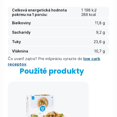
Celková energetická hodnota
1 198 kJ/
pokrmu na 1 porciu:
286 kcal
Bielkoviny
11,8 g
Sacharidy
9,2 g
Tuky
23,6 g
Vláknina
10,7 g
Čo uvariť zajtra? Pre inšpiráciu vyrazte do
low carb
receptov
.
Použité produkty