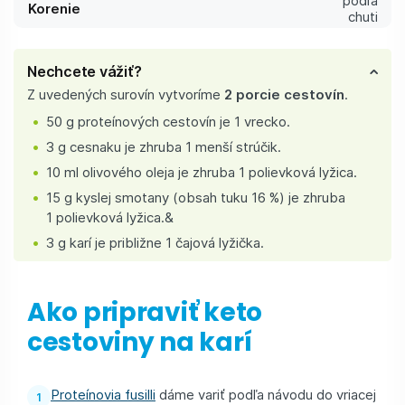
podľa
Korenie
chuti
Nechcete vážiť?
Z uvedených surovín vytvoríme
2 porcie cestovín
.
50 g proteínových cestovín je 1 vrecko.
3 g cesnaku je zhruba 1 menší strúčik.
10 ml olivového oleja je zhruba 1 polievková lyžica.
15 g kyslej smotany (obsah tuku 16 %) je zhruba
1 polievková lyžica.&
3 g karí je približne 1 čajová lyžička.
Ako pripraviť keto
cestoviny na karí
Proteínovia fusilli
dáme variť podľa návodu do vriacej