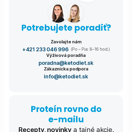
Potrebujete poradiť?
Zavolajte nám
+421 233 046 996
(Po – Pia: 8–16 hod.)
Výživová poradňa
poradna@ketodiet.sk
Zákaznícka podpora
info@ketodiet.sk
Proteín rovno do
e-⁠mailu
Recepty, novinky
a tajné akcie.