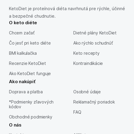
KetoDiet je proteínová diéta navrhnutá pre rýchle, účinné
a bezpečné chudnutie.
O keto diéte
Chcem začať
Dietné plány KetoDiet
Čo jesť pri keto diéte
Ako rýchlo schudnúť
BMI kalkulačka
Keto recepty
Recenzie KetoDiet
Kontraindikácie
Ako KetoDiet funguje
Ako nakúpiť
Doprava a platba
Osobné údaje
*Podmienky zľavových
Reklamačný poriadok
kódov
FAQ
Obchodné podmienky
O nás