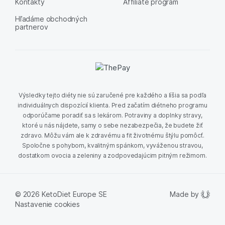
Kontakty
Affiliate program
Hľadáme obchodných
partnerov
Výsledky tejto diéty nie sú zaručené pre každého a líšia sa podľa
individuálnych dispozícií klienta. Pred začatím diétneho programu
odporúčame poradiť sa s lekárom. Potraviny a doplnky stravy,
ktoré u nás nájdete, samy o sebe nezabezpečia, že budete žiť
zdravo. Môžu vám ale k zdravému a fit životnému štýlu pomôcť.
Spoločne s pohybom, kvalitným spánkom, vyváženou stravou,
dostatkom ovocia a zeleniny a zodpovedajúcim pitným režimom.
Made by
© 2026 KetoDiet Europe SE
Nastavenie cookies