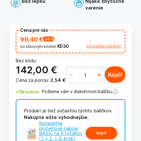
Bez lepku
Nijaké zbytočné
varenie
Cena pre vás
99,40 €
-30
%
KD30
Do košíka s kódom
so zľavovým kódom
Bez kódu:
142,00 €
Kúpiť
Cena za porciu
:
2,54 €
Skladom
Pošleme vám v diskrétnom balíčku.
Produkt je tiež súčasťou týchto balíčkov.
Nakúpte ešte výhodnejšie.
Kompletné
proteínové nápoje
BASIC na 6 týždňov
Kúpiť
(1. + 2. + 3. krok)