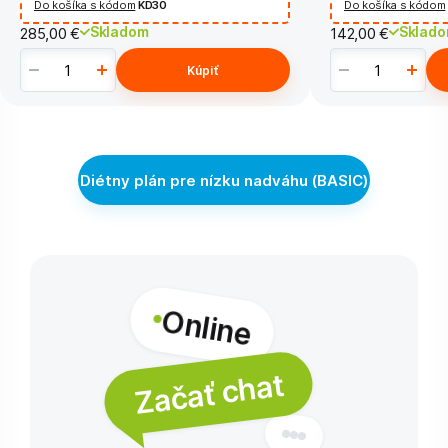
Do košíka s kódom
KD30
Do košíka s kódom
Skladom
Sklad
285,00 €
142,00 €
Kúpiť
Diétny plán pre nízku nadváhu (BASIC)
Online
Začať chat