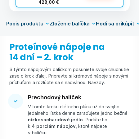
428,00 €
Popis produktu
Zloženie balíčka
Hodí sa prikúpiť
Proteínové nápoje na
14 dní – 2. krok
S týmto nápojovým balíčkom posuniete svoje chudnutie
zase o krok ďalej. Pripravte si krémové nápoje s novými
príchuťami a rozlúčte sa s nadváhou. Navždy.
Prechodový balíček
V tomto kroku diétneho plánu už do svojho
jedálneho lístka denne zaraďujete jedno bežné
nízkosacharidové jedlo
. Pridáte ho
k
4 porciám nápojov
, ktoré nájdete
v balíčku.