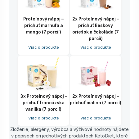
Proteínový nápoj –
2x Proteínový nápoj –
príchuť marhuľa a
príchuť lieskový
mango (7 porcií)
oriešok a čokoláda (7
porcií)
Viac o produkte
Viac o produkte
3x Proteínový nápoj –
2x Proteínový nápoj –
príchuť francúzska
príchuť malina (7 porcií)
vanilka (7 porcií)
Viac o produkte
Viac o produkte
Zloženie, alergény, výrobca a výživové hodnoty nájdete
v popisoch pri jednotlivých produktoch KetoDiet, ktoré