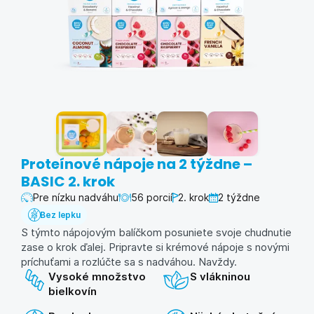
Proteínové nápoje na 2 týždne –
BASIC 2. krok
Pre nízku nadváhu
56 porcií
2. krok
2 týždne
Bez lepku
S týmto nápojovým balíčkom posuniete svoje chudnutie
zase o krok ďalej. Pripravte si krémové nápoje s novými
príchuťami a rozlúčte sa s nadváhou. Navždy.
Vysoké množstvo
S vlákninou
bielkovín