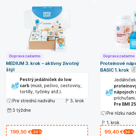
Doprava zadarmo
Doprava zadarmo
MEDIUM 3. krok – aktívny životný
Proteínové nápo
štýl
BASIC 1. krok
Pestrý jedálniček do low
Jedálniče
carb
(müsli, pečivo, cestoviny,
proteínov
tortilly, tyčinky atď.).
nápojoch
príchuťami.
Pre strednú nadváhu
3. krok
Pre BMI 25
3 týždne
Pre nízku nad
1. krok
199,50 €
99,40 €
-30
%
-30
%