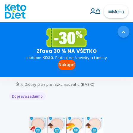
Menu
Zľava 30 % NA VŠETKO
s kódom
KD30
. Platí aj na Novinky a Limitky.
Nakúpiť
...
Diétny plán pre nízku nadváhu (BASIC)
Doprava zadarmo