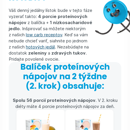
Váš denný jedálny lístok bude v tejto fáze
vyzerať takto:
4 porcie proteínových
nápojov
z balíčka +
1 nízkosacharidové
jedlo
. Inšpirovať sa môžete niektorým
z našich
low carb receptov
. Keď sa vám
nebude chcieť variť, siahnite po jednom
z našich
hotových jedál
. Nezabúdajte na
dostatok
zeleniny
a
zdravých tukov
.
Pridajte povolené ovocie.
Balíček proteínových
nápojov na 2 týždne
(2. krok) obsahuje:
Spolu 56 porcií proteínových nápojov
. V 2. kroku
diéty máte 4 porcie proteínových nápojov za deň.