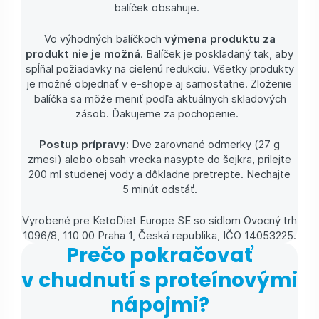
balíček obsahuje.
Vo výhodných balíčkoch
výmena produktu za
produkt nie je možná
. Balíček je poskladaný tak, aby
spĺňal požiadavky na cielenú redukciu. Všetky produkty
je možné objednať v e-shope aj samostatne. Zloženie
balíčka sa môže meniť podľa aktuálnych skladových
zásob. Ďakujeme za pochopenie.
Postup prípravy:
Dve zarovnané odmerky (27 g
zmesi) alebo obsah vrecka nasypte do šejkra, prilejte
200 ml studenej vody a dôkladne pretrepte. Nechajte
5 minút odstáť.
Vyrobené pre KetoDiet Europe SE so sídlom Ovocný trh
1096/8, 110 00 Praha 1, Česká republika, IČO 14053225.
Prečo pokračovať
v chudnutí s proteínovými
nápojmi?