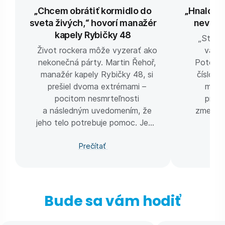
„Chcem obrátiť kormidlo do
„Hnalo m
sveta živých,“ hovorí manažér
nevesta
kapely Rybičky 48
„Stále
Život rockera môže vyzerať ako
väčši
nekonečná párty. Martin Řehoř,
Potom v
manažér kapely Rybičky 48, si
číslo. 
prešiel dvoma extrémami –
momen
pocitom nesmrteľnosti
príkl
a následným uvedomením, že
zmeniť ž
jeho telo potrebuje pomoc. Jeho
cieľom nie je zhodiť kilá, ale
Prečítať
vrátiť telu rovnováhu.
Bude sa vám hodiť