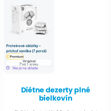
Proteínové oblátky –
príchuť vanilka (7 porcií)
Premium
Original
od 1. kroku
Nie je na sklade
Diétne dezerty plné
bielkovín