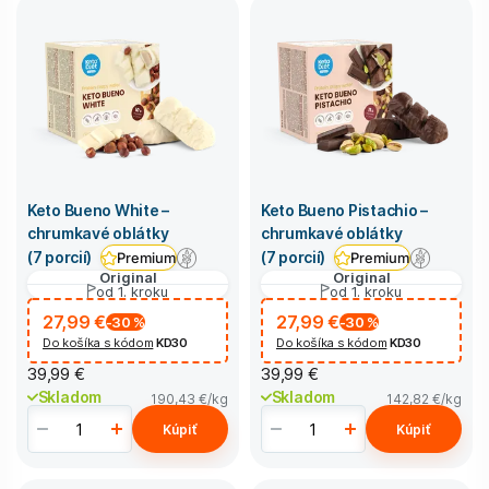
Keto Bueno White –
Keto Bueno Pistachio –
chrumkavé oblátky
chrumkavé oblátky
(7 porcií)
(7 porcií)
Premium
Premium
Original
Original
od 1. kroku
od 1. kroku
27,99 €
27,99 €
-30
%
-30
%
Do košíka s kódom
KD30
Do košíka s kódom
KD30
39,99 €
39,99 €
Skladom
Skladom
190,43 €
/kg
142,82 €
/kg
Kúpiť
Kúpiť