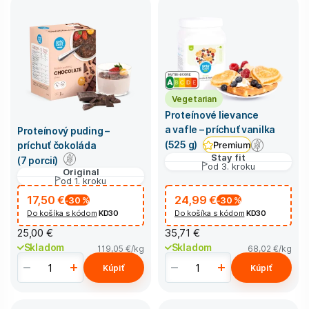
Vegetarian
Proteínové lievance
a vafle – príchuť vanilka
Proteínový puding –
(525 g)
príchuť čokoláda
Premium
Stay fit
(7 porcií)
od 3. kroku
Original
od 1. kroku
17,50 €
24,99 €
-30
%
-30
%
Do košíka s kódom
KD30
Do košíka s kódom
KD30
25,00 €
35,71 €
Skladom
Skladom
119,05 €
/kg
68,02 €
/kg
Kúpiť
Kúpiť