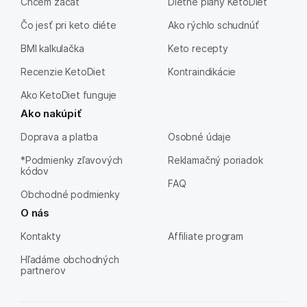
Chcem začať
Dietné plány KetoDiet
Čo jesť pri keto diéte
Ako rýchlo schudnúť
BMI kalkulačka
Keto recepty
Recenzie KetoDiet
Kontraindikácie
Ako KetoDiet funguje
Ako nakúpiť
Doprava a platba
Osobné údaje
*Podmienky zľavových
Reklamačný poriadok
kódov
FAQ
Obchodné podmienky
O nás
Kontakty
Affiliate program
Hľadáme obchodných
partnerov