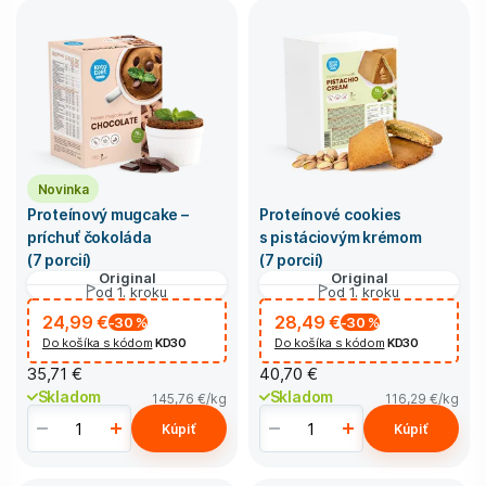
Novinka
Proteínový mugcake –
Proteínové cookies
príchuť čokoláda
s pistáciovým krémom
(7 porcií)
(7 porcií)
Original
Original
od 1. kroku
od 1. kroku
24,99 €
28,49 €
-30
%
-30
%
Do košíka s kódom
KD30
Do košíka s kódom
KD30
35,71 €
40,70 €
Skladom
Skladom
145,76 €
/kg
116,29 €
/kg
Kúpiť
Kúpiť