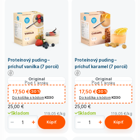
Proteínový puding –
Proteínový puding –
príchuť vanilka (7 porcií)
príchuť karamel (7 porcií)
Original
Original
od 1. kroku
od 1. kroku
17,50 €
17,50 €
-30
%
-30
%
Do košíka s kódom
KD30
Do košíka s kódom
KD30
25,00 €
25,00 €
Skladom
Skladom
119,05 €
/kg
119,05 €
/kg
Kúpiť
Kúpiť