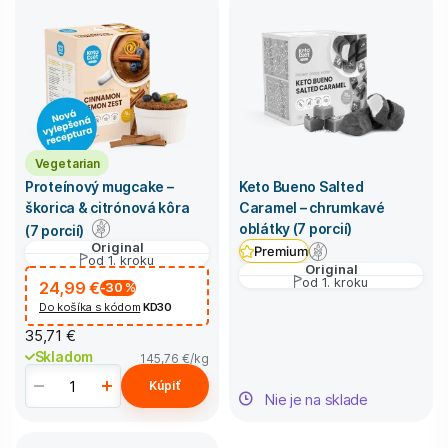
Vegetarian
Proteínový mugcake –
Keto Bueno Salted
škorica & citrónová kôra
Caramel – chrumkavé
oblátky (7 porcií)
(7 porcií)
Original
Premium
od 1. kroku
Original
od 1. kroku
24,99 €
-30
%
Do košíka s kódom
KD30
35,71 €
Skladom
145,76 €
/kg
Kúpiť
Nie je na sklade