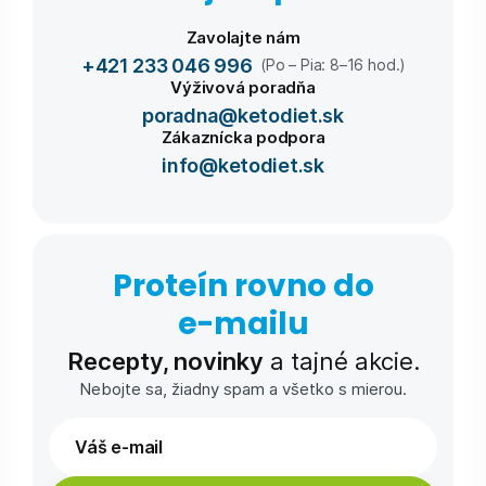
Zavolajte nám
+421 233 046 996
(Po – Pia: 8–16 hod.)
Výživová poradňa
poradna@ketodiet.sk
Zákaznícka podpora
info@ketodiet.sk
Proteín rovno do
e-⁠mailu
Recepty, novinky
a tajné akcie.
Nebojte sa, žiadny spam a všetko s mierou.