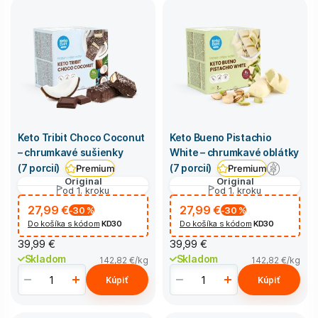
Keto Tribit Choco Coconut
Keto Bueno Pistachio
– chrumkavé sušienky
White – chrumkavé oblátky
(7 porcií)
(7 porcií)
Premium
Premium
Original
Original
od 1. kroku
od 1. kroku
27,99 €
27,99 €
-30
%
-30
%
Do košíka s kódom
KD30
Do košíka s kódom
KD30
39,99 €
39,99 €
Skladom
Skladom
142,82 €
/kg
142,82 €
/kg
Kúpiť
Kúpiť