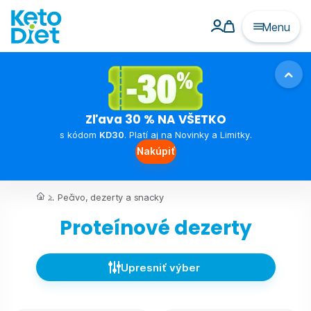
Menu
Zľava 30 % NA VŠETKO
s kódom
KD30
. Platí aj na Novinky a Limitky.
Nakúpiť
...
Pečivo, dezerty a snacky
Proteínové dezerty
Upresniť výber