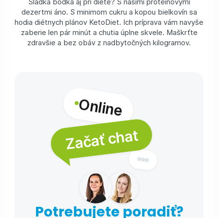
Sladká bodka aj pri diéte? S našimi proteínovými
dezertmi áno. S minimom cukru a kopou bielkovín sa
hodia diétnych plánov KetoDiet. Ich príprava vám navyše
zaberie len pár minút a chutia úplne skvele. Maškrťte
zdravšie a bez obáv z nadbytočných kilogramov.
Online
Začať chat
Potrebujete poradiť?