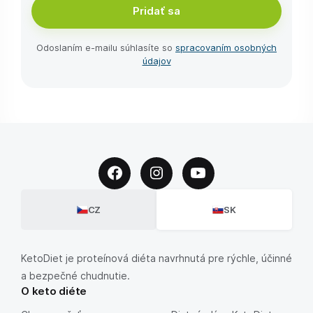
Pridať sa
Odoslaním e-⁠mailu súhlasíte so
spracovaním osobných
údajov
CZ
SK
KetoDiet je proteínová diéta navrhnutá pre rýchle, účinné
a bezpečné chudnutie.
O keto diéte