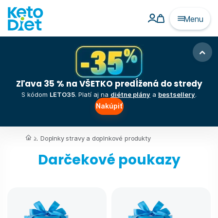
Menu
Zľava 35 % na VŠETKO predĺžená do stredy
S kódom
LETO35
. Platí aj na
diétne plány
a
bestsellery
.
Nakúpiť
...
Doplnky stravy a doplnkové produkty
Darčekové poukazy