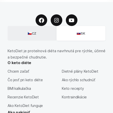
CZ
SK
KetoDiet je proteínová diéta navrhnutá pre rýchle, účinné
a bezpečné chudnutie.
O keto diéte
Chcem začať
Dietné plány KetoDiet
Čo jesť pri keto diéte
Ako rýchlo schudnúť
BMI kalkulačka
Keto recepty
Recenzie KetoDiet
Kontraindikácie
Ako KetoDiet funguje
Ako nakúpiť