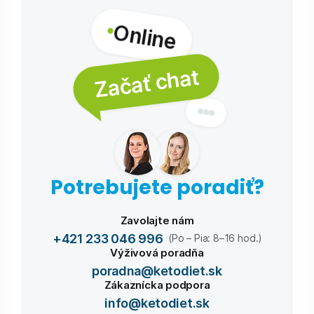
Online
Začať chat
Potrebujete poradiť?
Zavolajte nám
+421 233 046 996
(Po – Pia: 8–16 hod.)
Výživová poradňa
poradna@ketodiet.sk
Zákaznícka podpora
info@ketodiet.sk