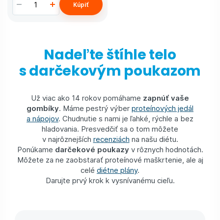
Kúpiť
Nadeľte štíhle telo
s darčekovým poukazom
Už viac ako 14 rokov pomáhame
zapnúť vaše
gombíky
. Máme pestrý výber
proteínových jedál
a nápojov
. Chudnutie s nami je ľahké, rýchle a bez
hladovania. Presvedčiť sa o tom môžete
v najrôznejších
recenziách
na našu diétu.
Ponúkame
darčekové poukazy
v rôznych hodnotách.
Môžete za ne zaobstarať proteínové maškrtenie, ale aj
celé
diétne plány
.
Darujte prvý krok k vysnívanému cieľu.