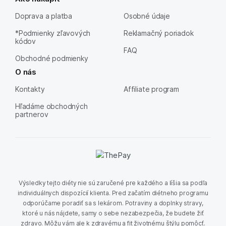
Doprava a platba
Osobné údaje
*Podmienky zľavových
Reklamačný poriadok
kódov
FAQ
Obchodné podmienky
O nás
Kontakty
Affiliate program
Hľadáme obchodných
partnerov
Výsledky tejto diéty nie sú zaručené pre každého a líšia sa podľa
individuálnych dispozícií klienta. Pred začatím diétneho programu
odporúčame poradiť sa s lekárom. Potraviny a doplnky stravy,
ktoré u nás nájdete, samy o sebe nezabezpečia, že budete žiť
zdravo. Môžu vám ale k zdravému a fit životnému štýlu pomôcť.