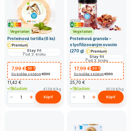
Vegetarian
Vegetarian
Proteínová tortilla (6 ks)
Proteínová granola –
s lyofilizovaným ovocím
Premium
Stay fit
(270 g)
Premium
od 3. kroku
Stay fit
od 3. kroku
7,99 €
17,99 €
-30
%
-30
%
Do košíka s kódom
KD30
Do košíka s kódom
KD30
11,42 €
25,70 €
Skladom
Skladom
47,58 €
/kg
95,19 €
/kg
Kúpiť
Kúpiť