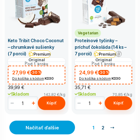
Vegetarian
Keto Tribit Choco Coconut
Proteínové tyčinky –
– chrumkavé sušienky
príchuť čokoláda (14 ks –
(7 porcií)
7 porcií)
Premium
Premium
Original
Original
od 1. kroku
od 1. kroku
27,99 €
24,99 €
-30
%
-30
%
Do košíka s kódom
KD30
Do košíka s kódom
KD30
39,99 €
35,71 €
Skladom
Skladom
142,82 €
/kg
70,85 €
/kg
Kúpiť
Kúpiť
Načítať ďalšie
1
2