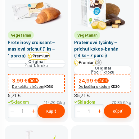
Vegetarian
Vegetarian
Proteínový croissant –
Proteínové tyčinky –
maslová príchuť (1 ks –
príchuť kokos-banán
(14 ks – 7 porcií)
1 porcia)
Premium
Original
Premium
od 1. kroku
Original
od 1. kroku
3,99 €
24,99 €
-30
%
-30
%
Do košíka s kódom
KD30
Do košíka s kódom
KD30
5,71 €
35,71 €
Skladom
Skladom
114,20 €
/kg
70,85 €
/kg
Kúpiť
Kúpiť