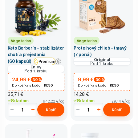
Vegetarian
Vegetarian
Keto Berberín – stabilizátor
Proteínový chlieb – tmavý
chutí a prejedania
(7 porcií)
Original
(60 kapsúl)
Premium
od 1. kroku
Enjoy
od 1. kroku
24,99 €
9,99 €
-30
%
-30
%
Do košíka s kódom
KD30
Do košíka s kódom
KD30
35,71 €
14,28 €
Skladom
Skladom
942,22 €
/kg
29,14 €
/kg
Kúpiť
Kúpiť