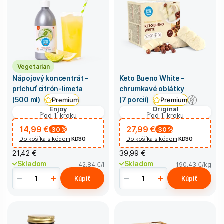
Vegetarian
Nápojový koncentrát –
Keto Bueno White –
príchuť citrón-limeta
chrumkavé oblátky
(500 ml)
(7 porcií)
Premium
Premium
Enjoy
Original
od 1. kroku
od 1. kroku
14,99 €
27,99 €
-30
%
-30
%
Do košíka s kódom
KD30
Do košíka s kódom
KD30
21,42 €
39,99 €
Skladom
Skladom
42,84 €
/l
190,43 €
/kg
Kúpiť
Kúpiť