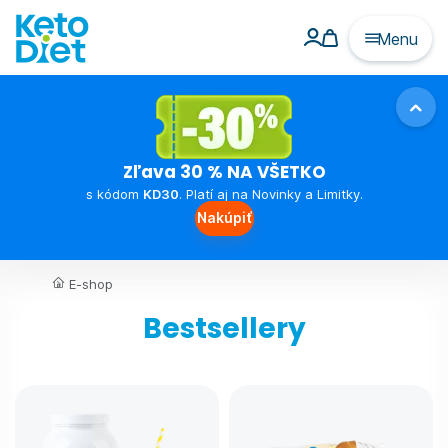
Menu
Zľava 30 % NA VŠETKO
s kódom
KD30
. Platí aj na Novinky a Limitky.
Nakúpiť
E-shop
Bestsellery