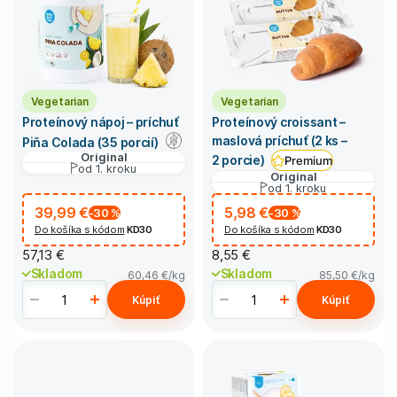
Vegetarian
Vegetarian
Proteínový nápoj – príchuť
Proteínový croissant –
maslová príchuť (2 ks –
Piňa Colada (35 porcií)
Original
2 porcie)
Premium
od 1. kroku
Original
od 1. kroku
39,99 €
5,98 €
-30
%
-30
%
Do košíka s kódom
KD30
Do košíka s kódom
KD30
57,13 €
8,55 €
Skladom
Skladom
60,46 €
/kg
85,50 €
/kg
Kúpiť
Kúpiť