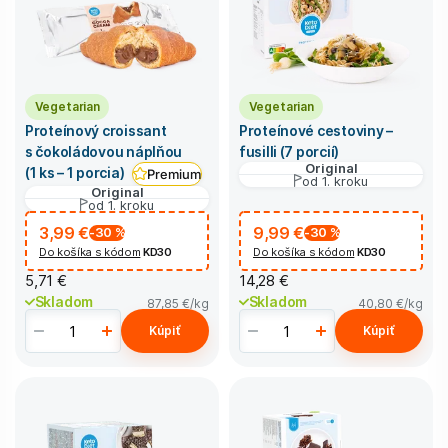
Vegetarian
Vegetarian
Proteínový croissant
Proteínové cestoviny –
s čokoládovou náplňou
fusilli (7 porcií)
Original
(1 ks – 1 porcia)
Premium
od 1. kroku
Original
od 1. kroku
3,99 €
9,99 €
-30
%
-30
%
Do košíka s kódom
KD30
Do košíka s kódom
KD30
5,71 €
14,28 €
Skladom
Skladom
87,85 €
/kg
40,80 €
/kg
Kúpiť
Kúpiť