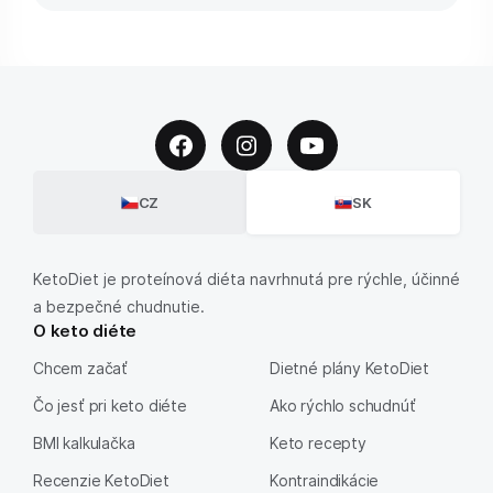
CZ
SK
KetoDiet je proteínová diéta navrhnutá pre rýchle, účinné
a bezpečné chudnutie.
O keto diéte
Chcem začať
Dietné plány KetoDiet
Čo jesť pri keto diéte
Ako rýchlo schudnúť
BMI kalkulačka
Keto recepty
Recenzie KetoDiet
Kontraindikácie