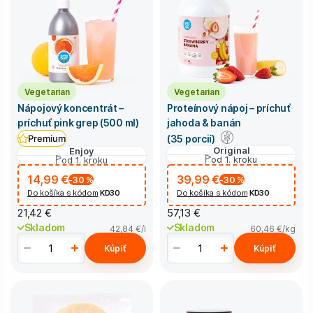
Vegetarian
Vegetarian
Nápojový koncentrát –
Proteínový nápoj – príchuť
príchuť pink grep (500 ml)
jahoda & banán
(35 porcií)
Premium
Original
Enjoy
od 1. kroku
od 1. kroku
14,99 €
39,99 €
-30
%
-30
%
Do košíka s kódom
KD30
Do košíka s kódom
KD30
21,42 €
57,13 €
Skladom
Skladom
42,84 €
/l
60,46 €
/kg
Kúpiť
Kúpiť