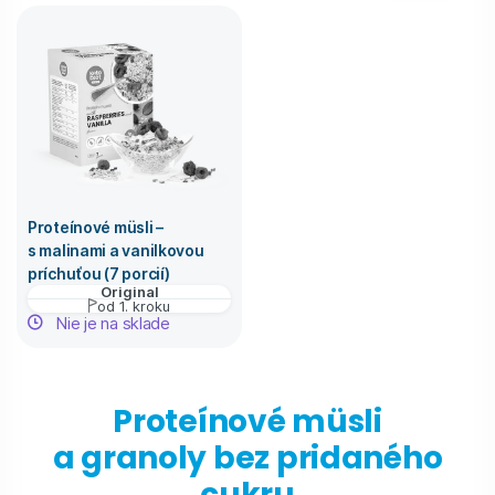
Proteínové müsli –
s malinami a vanilkovou
príchuťou (7 porcií)
Original
od 1. kroku
Nie je na sklade
Proteínové müsli
a granoly bez pridaného
cukru