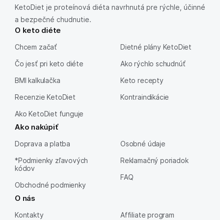
KetoDiet je proteínová diéta navrhnutá pre rýchle, účinné
a bezpečné chudnutie.
O keto diéte
Chcem začať
Dietné plány KetoDiet
Čo jesť pri keto diéte
Ako rýchlo schudnúť
BMI kalkulačka
Keto recepty
Recenzie KetoDiet
Kontraindikácie
Ako KetoDiet funguje
Ako nakúpiť
Doprava a platba
Osobné údaje
*Podmienky zľavových
Reklamačný poriadok
kódov
FAQ
Obchodné podmienky
O nás
Kontakty
Affiliate program