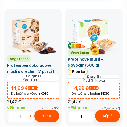
Vegetarian
Vegetarian
Proteínové müsli –
s ovocím (500 g)
Proteínové čokoládové
müsli s orechmi (7 porcií)
Premium
Original
Stay fit
od 1. kroku
od 3. kroku
14,99 €
14,99 €
-30
%
-30
%
Do košíka s kódom
KD30
Do košíka s kódom
KD30
21,42 €
21,42 €
Skladom
Skladom
76,50 €
/kg
42,84 €
/kg
Kúpiť
Kúpiť