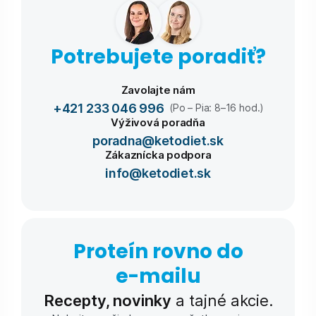
Potrebujete poradiť?
Zavolajte nám
+421 233 046 996
(Po – Pia: 8–16 hod.)
Výživová poradňa
poradna@ketodiet.sk
Zákaznícka podpora
info@ketodiet.sk
Proteín rovno do
e-⁠mailu
Recepty, novinky
a tajné akcie.