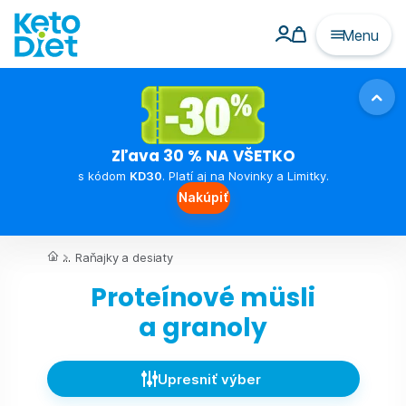
Menu
Zľava 30 % NA VŠETKO
s kódom
KD30
. Platí aj na Novinky a Limitky.
Nakúpiť
...
Raňajky a desiaty
Proteínové müsli
a granoly
Upresniť výber