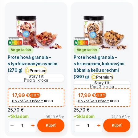
Vegetarian
Vegetarian
Proteínová granola –
Proteínová granola –
s lyofilizovaným ovocím
s brusnicami, kakaovými
bôbmi a kešu orechmi
(270 g)
Premium
Stay fit
(360 g)
Premium
od 3. kroku
Stay fit
od 3. kroku
17,99 €
17,99 €
-30
%
-30
%
Do košíka s kódom
KD30
Do košíka s kódom
KD30
25,70 €
25,70 €
Skladom
Skladom
95,19 €
/kg
71,39 €
/kg
Kúpiť
Kúpiť