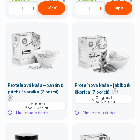
Kúpiť
Kúpiť
Proteínová kaša – banán &
Proteínová kaša – jablko &
príchuť vanilka (7 porcií)
škorica (7 porcií)
Original
od 1. kroku
Original
od 1. kroku
Nie je na sklade
Nie je na sklade