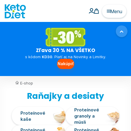
Menu
Zľava 30 % NA VŠETKO
s kódom
KD30
. Platí aj na Novinky a Limitky.
Nakúpiť
E-shop
Raňajky a desiaty
Proteínové
Proteínové
granoly a
kaše
müsli
Proteínové
Proteínové