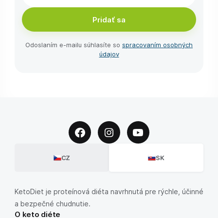
Pridať sa
Odoslaním e-⁠mailu súhlasíte so
spracovaním osobných
údajov
CZ
SK
KetoDiet je proteínová diéta navrhnutá pre rýchle, účinné
a bezpečné chudnutie.
O keto diéte