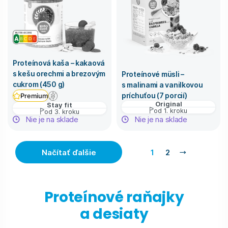
Proteínová kaša – kakaová
s kešu orechmi a brezovým
Proteínové müsli –
cukrom (450 g)
s malinami a vanilkovou
príchuťou (7 porcií)
Premium
Original
Stay fit
od 1. kroku
od 3. kroku
Nie je na sklade
Nie je na sklade
Načítať ďalšie
1
2
Proteínové raňajky
a desiaty