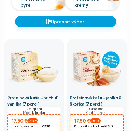
pyré
krémy
Upresniť výber
Proteínová kaša – príchuť
Proteínová kaša – jablko &
vanilka (7 porcií)
škorica (7 porcií)
Original
Original
od 1. kroku
od 1. kroku
17,50 €
17,50 €
-30
%
-30
%
Do košíka s kódom
KD30
Do košíka s kódom
KD30