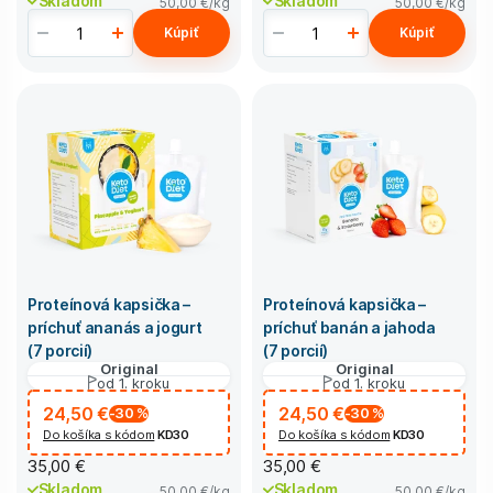
Skladom
Skladom
50,00 €
/kg
50,00 €
/kg
Kúpiť
Kúpiť
Proteínová kapsička –
Proteínová kapsička –
príchuť ananás a jogurt
príchuť banán a jahoda
(7 porcií)
(7 porcií)
Original
Original
od 1. kroku
od 1. kroku
24,50 €
24,50 €
-30
%
-30
%
Do košíka s kódom
KD30
Do košíka s kódom
KD30
35,00 €
35,00 €
Skladom
Skladom
50,00 €
/kg
50,00 €
/kg