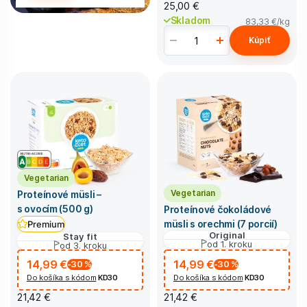
25,00 €
Skladom
83,33 €
/kg
Kúpiť
Vegetarian
Vegetarian
Proteínové müsli –
s ovocím (500 g)
Proteínové čokoládové
müsli s orechmi (7 porcií)
Premium
Original
Stay fit
od 1. kroku
od 3. kroku
14,99 €
14,99 €
-30
%
-30
%
Do košíka s kódom
KD30
Do košíka s kódom
KD30
21,42 €
21,42 €