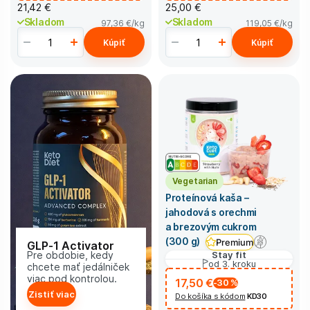
21,42 €
25,00 €
Skladom
Skladom
97,36 €
/kg
119,05 €
/kg
Kúpiť
Kúpiť
Vegetarian
Proteínová kaša –
jahodová s orechmi
a brezovým cukrom
(300 g)
Premium
GLP-1 Activator
Pre obdobie, kedy
Stay fit
od 3. kroku
chcete mať jedálniček
viac pod kontrolou.
17,50 €
-30
%
Zistiť viac
Do košíka s kódom
KD30