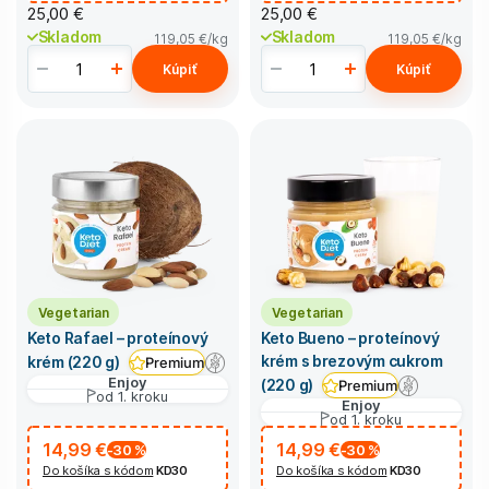
25,00 €
25,00 €
Skladom
Skladom
119,05 €
/kg
119,05 €
/kg
Kúpiť
Kúpiť
Vegetarian
Vegetarian
Keto Rafael – proteínový
Keto Bueno – proteínový
krém s brezovým cukrom
krém (220 g)
Premium
Enjoy
(220 g)
Premium
od 1. kroku
Enjoy
od 1. kroku
14,99 €
14,99 €
-30
%
-30
%
Do košíka s kódom
KD30
Do košíka s kódom
KD30