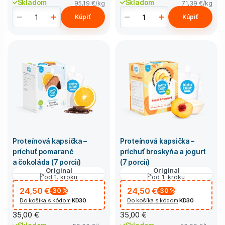
Skladom
Skladom
95,19 €
/kg
71,39 €
/kg
Kúpiť
Kúpiť
Proteínová kapsička –
Proteínová kapsička –
príchuť pomaranč
príchuť broskyňa a jogurt
a čokoláda (7 porcií)
(7 porcií)
Original
Original
od 1. kroku
od 1. kroku
24,50 €
24,50 €
-30
%
-30
%
Do košíka s kódom
KD30
Do košíka s kódom
KD30
35,00 €
35,00 €