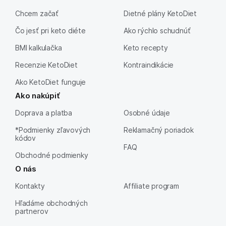
Chcem začať
Dietné plány KetoDiet
Čo jesť pri keto diéte
Ako rýchlo schudnúť
BMI kalkulačka
Keto recepty
Recenzie KetoDiet
Kontraindikácie
Ako KetoDiet funguje
Ako nakúpiť
Doprava a platba
Osobné údaje
*Podmienky zľavových
Reklamačný poriadok
kódov
FAQ
Obchodné podmienky
O nás
Kontakty
Affiliate program
Hľadáme obchodných
partnerov