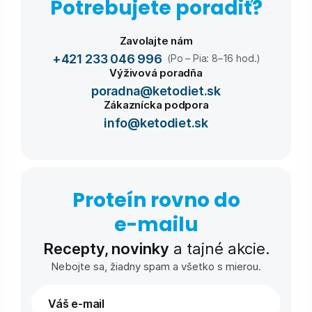
Potrebujete poradiť?
Zavolajte nám
+421 233 046 996
(Po – Pia: 8–16 hod.)
Výživová poradňa
poradna@ketodiet.sk
Zákaznícka podpora
info@ketodiet.sk
Proteín rovno do
e-⁠mailu
Recepty, novinky
a tajné akcie.
Nebojte sa, žiadny spam a všetko s mierou.