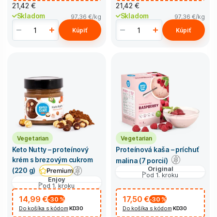
21,42 €
21,42 €
Skladom
Skladom
97,36 €
/kg
97,36 €
/kg
Kúpiť
Kúpiť
Vegetarian
Vegetarian
Keto Nutty – proteínový
Proteínová kaša – príchuť
krém s brezovým cukrom
malina (7 porcií)
Original
(220 g)
Premium
od 1. kroku
Enjoy
od 1. kroku
14,99 €
17,50 €
-30
%
-30
%
Do košíka s kódom
KD30
Do košíka s kódom
KD30