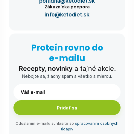
poradna@ketodiet.sk
Zákaznícka podpora
info@ketodiet.sk
Proteín rovno do
e-⁠mailu
Recepty, novinky
a tajné akcie.
Nebojte sa, žiadny spam a všetko s mierou.
Pridať sa
Odoslaním e-⁠mailu súhlasíte so
spracovaním osobných
údajov