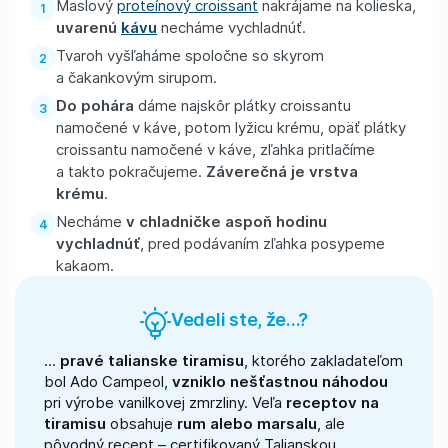
Maslový
proteínový croissant
nakrájame na kolieska,
uvarenú
kávu
necháme vychladnúť.
Tvaroh vyšľaháme spoločne so skyrom
a čakankovým sirupom.
Do pohára
dáme najskôr plátky croissantu
namočené v káve, potom lyžicu krému, opäť plátky
croissantu namočené v káve, zľahka pritlačíme
a takto pokračujeme.
Záverečná je vrstva
krému
.
Necháme
v chladničke aspoň hodinu
vychladnúť
, pred podávaním zľahka posypeme
kakaom.
Vedeli ste, že...?
...
pravé talianske tiramisu
, ktorého zakladateľom
bol Ado Campeol,
vzniklo nešťastnou náhodou
pri výrobe vanilkovej zmrzliny. Veľa
receptov na
tiramisu
obsahuje
rum alebo marsalu
, ale
pôvodný recept – certifikovaný Talianskou