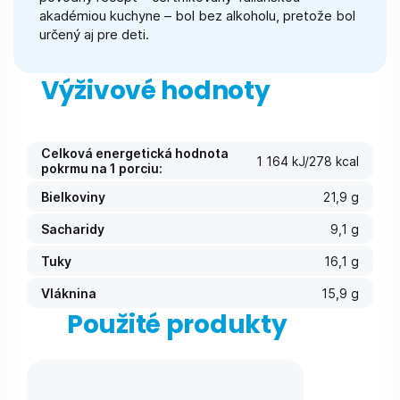
akadémiou kuchyne – bol bez alkoholu, pretože bol
určený aj pre deti.
Výživové hodnoty
Celková energetická hodnota
1 164 kJ/278 kcal
pokrmu na 1 porciu:
Bielkoviny
21,9 g
Sacharidy
9,1 g
Tuky
16,1 g
Vláknina
15,9 g
Použité produkty