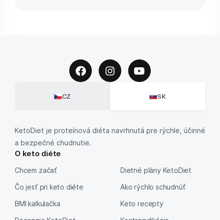
CZ
SK
KetoDiet je proteínová diéta navrhnutá pre rýchle, účinné
a bezpečné chudnutie.
O keto diéte
Chcem začať
Dietné plány KetoDiet
Čo jesť pri keto diéte
Ako rýchlo schudnúť
BMI kalkulačka
Keto recepty