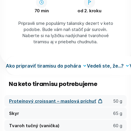
70 min
od 2. kroku
Pripravili sme populárny taliansky dezert v keto
podobe. Bude vám naň stačiť pár surovín.
Naberte si na lyžičku nadýchané tvarohové
tiramisu aj v priebehu chudnutia.
Ako pripraviť tiramisu do pohára
Vedeli ste, že...?
Na keto tiramisu potrebujeme
Proteínový croissant – maslová príchuť
50 g
Skyr
65 g
Tvaroh tučný (vanička)
60 g