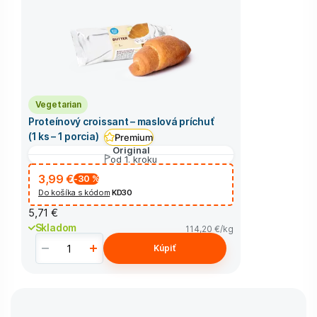
Vegetarian
Proteínový croissant – maslová príchuť
(1 ks – 1 porcia)
Premium
Original
od 1. kroku
3,99 €
-30
%
Do košíka s kódom
KD30
5,71 €
Skladom
114,20 €
/kg
Kúpiť