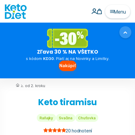
Menu
Zľava 30 % NA VŠETKO
s kódom
KD30
. Platí aj na Novinky a Limitky.
Nakúpiť
...
od 2. kroku
Keto tiramisu
Raňajky
Svačina
Chuťovka
20
hodnotení