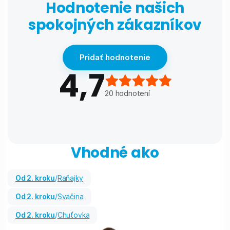
Hodnotenie našich
spokojných zákazníkov
Pridať hodnotenie
4,7
20
hodnotení
Vhodné ako
od 2. kroku
/
Raňajky
od 2. kroku
/
Svačina
od 2. kroku
/
Chuťovka