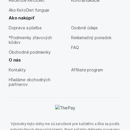
Recenzie KetoDiet
Kontraindikácie
Ako KetoDiet funguje
Ako nakúpiť
Doprava a platba
Osobné údaje
*Podmienky zľavových
Reklamačný poriadok
kódov
FAQ
Obchodné podmienky
O nás
Kontakty
Affiliate program
Hľadáme obchodných
partnerov
Výsledky tejto diéty nie sú zaručené pre každého a líšia sa podľa
individuálnych dispozícií klienta. Pred začatím diétneho programu