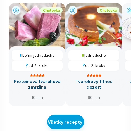
Chuťovka
Chuťovka
veľmi jednoduché
jednoduché
od 2. kroku
od 2. kroku
Proteínová tvarohová
Tvarohový fitnes
zmrzlina
dezert
10 min
90 min
Všetky recepty