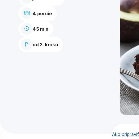
4 porcie
45 min
od 2. kroku
Ako priprav