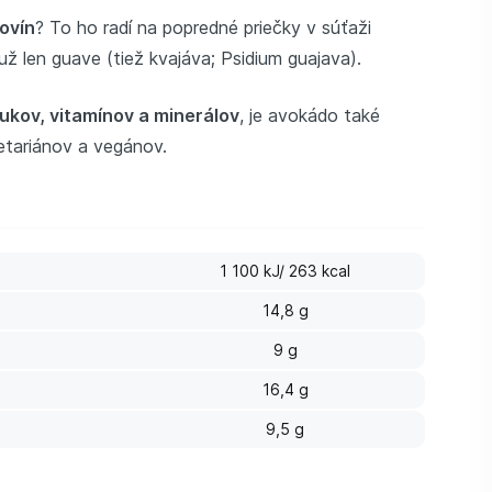
ovín
? To ho radí na popredné priečky v súťaži
ž len guave (tiež kvajáva; Psidium guajava).
ukov, vitamínov a minerálov
, je avokádo také
getariánov a vegánov.
1 100 kJ/ 263 kcal
14,8 g
9 g
16,4 g
9,5 g