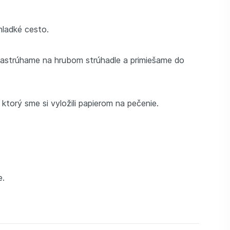
hladké cesto.
astrúhame na hrubom strúhadle a primiešame do
torý sme si vyložili papierom na pečenie.
e.