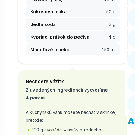
Kokosová múka
50 g
Jedlá sóda
3 g
Kypriaci prášok do pečiva
4 g
Mandľové mlieko
150 ml
Nechcete vážiť?
Z uvedených ingrediencií vytvoríme
4 porcie.
A kuchynskú váhu môžete nechať v skrinke,
A
pretože:
120 g avokáda = asi ½ stredného