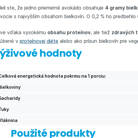
eli ste, že jedno priemerné avokádo obsahuje
4 gramy bielk
vocie s najvyšším obsahom bielkovín. O 0,2 % ho predbehlo u
áve vďaka vysokému
obsahu proteínov
, ale tiež
zdravých t
ľúbené v
proteínovej diéte
alebo ako prísun bielkovín pre ve
ýživové hodnoty
Celková energetická hodnota pokrmu na 1 porciu:
Bielkoviny
Sacharidy
Tuky
Vláknina
Použité produkty