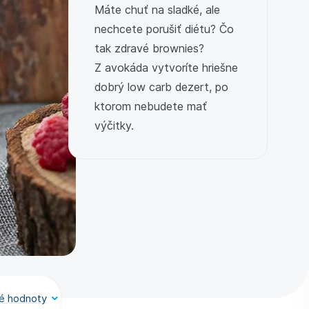
Máte chuť na sladké, ale
nechcete porušiť diétu? Čo
tak zdravé brownies?
Z avokáda vytvoríte hriešne
dobrý low carb dezert, po
ktorom nebudete mať
výčitky.
é hodnoty