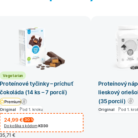
Vegetarian
Proteínové tyčinky – príchuť
Proteínový nápo
čokoláda (14 ks – 7 porcií)
lieskový oriešo
(35 porcií)
Premium
Original
od 1. kroku
Original
od 1. kro
24,99 €
-30
%
Do košíka s kódom
KD30
35,71 €