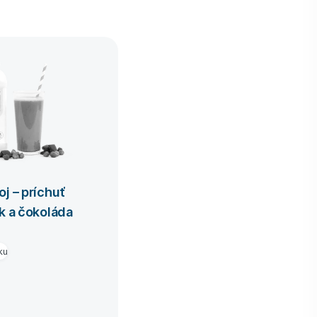
j – príchuť
k a čokoláda
ku