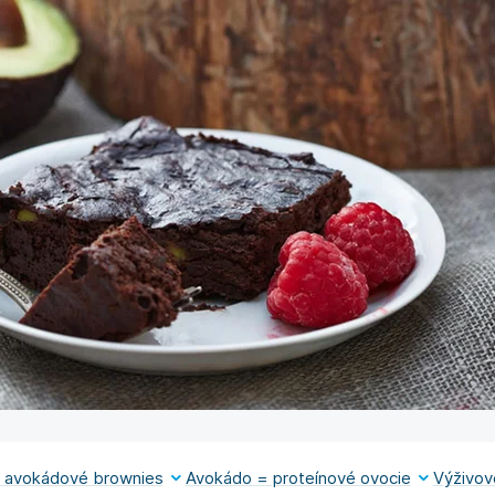
iť avokádové brownies
Avokádo = proteínové ovocie
Výživov