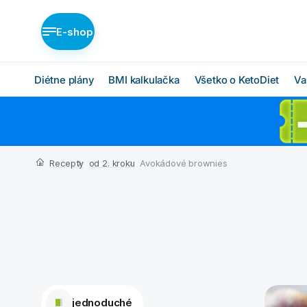
E-shop
Diétne plány
BMI kalkulačka
Všetko o KetoDiet
Va
Diétne plány KetoDiet
Ako KetoDiet funguje
O proteínovej diéte
Nízka nadváha (BASIC)
Recepty
od 2. kroku
Avokádové brownies
Ketóza
Stredná nadváha
(MEDIUM)
Chcem začať
Vysoká nadváha
BMI kalkulačka
(INTENSE)
Čo budem jesť
Ktorý plán je pre mňa?
jednoduché