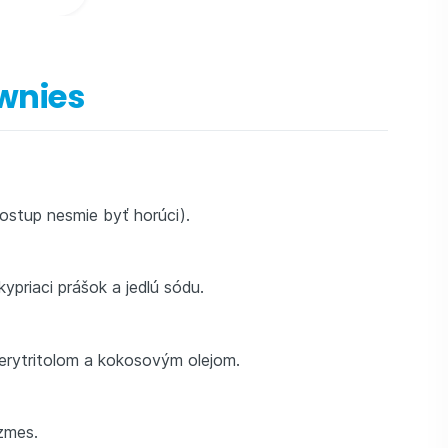
wnies
ostup nesmie byť horúci).
 kypriaci prášok a jedlú sódu.
erytritolom a kokosovým olejom.
zmes.