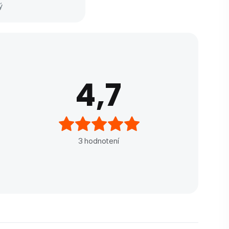
ný
4,7
3
hodnotení