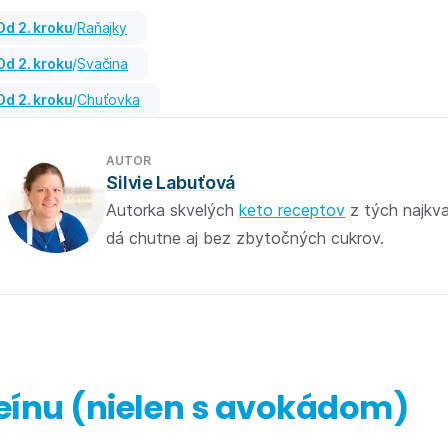
od 2. kroku
/
Raňajky
od 2. kroku
/
Svačina
od 2. kroku
/
Chuťovka
AUTOR
Silvie Labuťová
Autorka skvelých
keto receptov
z tých najkva
dá chutne aj bez zbytočných cukrov.
teínu (nielen s avokádom)