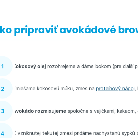
ko pripraviť avokádové bro
Kokosový olej
rozohrejeme a dáme bokom (pre ďalší p
Zmiešame kokosovú múku, zmes na
proteínový nápoj
,
Avokádo rozmixujeme
spoločne s vajíčkami, kakaom, 
K vzniknutej tekutej zmesi pridáme nachystanú sypkú 