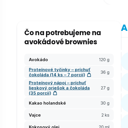
A
Čo na potrebujeme na
avokádové brownies
Avokádo
120 g
Proteínové tyčinky – príchuť
36 g
čokoláda (14 ks – 7 porcií)
Proteínový nápoj – príchuť
lieskový oriešok a čokoláda
27 g
(35 porcií)
Kakao holandské
30 g
Vajce
2 ks
Kokosový olej
20 ml