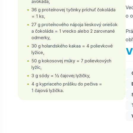
avokáda,
Ved
36 g proteínovej tyčinky príchuť čokoláda
o o
= 1 ks,
27 g proteínového nápoja lieskový oriešok
a čokoláda = 1 vrecko alebo 2 zarovnané
Pr
odmerky,
ob
30 g holandského kakaa = 4 polievkové
V
lyžice,
50 g kokosovej múky = 7 polievkových
lyžíc,
3 g sódy = ½ čajovej lyžičky,
4 g kypriaceho prášku do pečiva =
1 čajová lyžička.