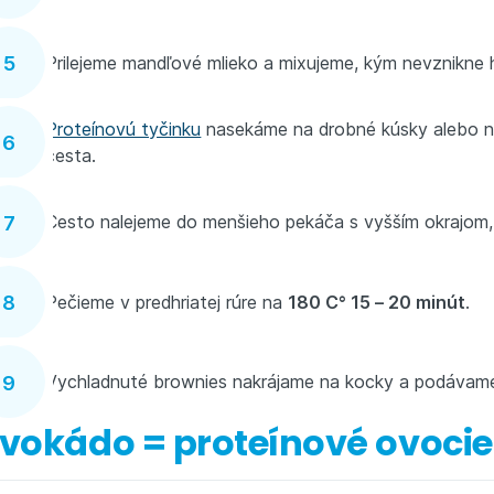
Prilejeme mandľové mlieko a mixujeme, kým nevznikne 
Proteínovú tyčinku
nasekáme na drobné kúsky alebo n
cesta.
Cesto nalejeme do menšieho pekáča s vyšším okrajom, k
Pečieme v predhriatej rúre na
180 C° 15 – 20 minút
.
Vychladnuté brownies nakrájame na kocky a podávam
vokádo = proteínové ovocie