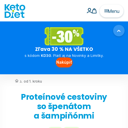
Menu
Zľava 30 % NA VŠETKO
s kódom
KD30
. Platí aj na Novinky a Limitky.
Nakúpiť
...
od 1. kroku
Proteínové cestoviny
so špenátom
a šampiňónmi