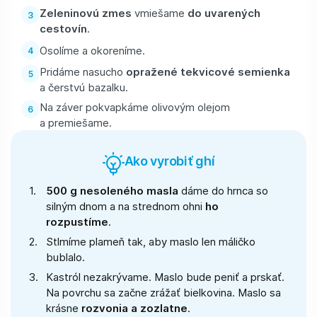
Zeleninovú zmes
vmiešame
do uvarených
cestovín
.
Osolíme a okoreníme.
Pridáme nasucho
opražené tekvicové semienka
a čerstvú bazalku.
Na záver pokvapkáme olivovým olejom
a premiešame.
Ako vyrobiť ghí
500 g nesoleného masla
dáme do hrnca so
silným dnom a na strednom ohni
ho
rozpustíme
.
Stlmíme plameň tak, aby maslo len máličko
bublalo.
Kastról nezakrývame. Maslo bude peniť a prskať.
Na povrchu sa začne zrážať bielkovina. Maslo sa
krásne
rozvonia a zozlatne
.