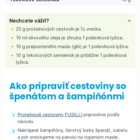
Nechcete vážiť?
25 g proteínových cestovín je ½ vrecka.
10 ml olivového oleja je zhruba 1 polievková lyžica.
10 g prepusteného masla (ghí) je 1 polievková lyžica.
10 g tekvicových semienok je približne 1 polievková
lyžica.
Ako pripraviť cestoviny so
špenátom a šampiňónmi
Proteínové cestoviny FUSILLI
pripravíme podľa
návodu.
Nakrájané šampiňóny, čerstvý baby špenát, cuketu
a pór orestujeme na panvici na topenom masle.