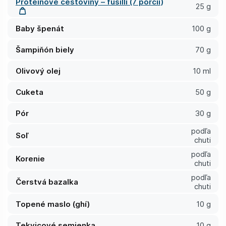
Proteínové cestoviny – fusilli (7 porcií)
25 g
Baby špenát
100 g
Šampiňón biely
70 g
Olivový olej
10 ml
Cuketa
50 g
Pór
30 g
podľa
Soľ
chuti
podľa
Korenie
chuti
podľa
Čerstvá bazalka
chuti
Topené maslo (ghí)
10 g
Tekvicové semienka
10 g