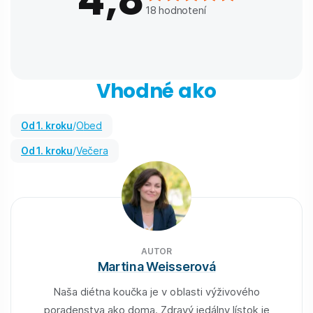
18
hodnotení
Vhodné ako
od 1. kroku
/
Obed
od 1. kroku
/
Večera
AUTOR
Martina Weisserová
Naša diétna koučka je v oblasti výživového
poradenstva ako doma. Zdravý jedálny lístok je