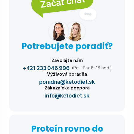
Začať chat
Potrebujete poradiť?
Zavolajte nám
+421 233 046 996
(Po – Pia: 8–16 hod.)
Výživová poradňa
poradna@ketodiet.sk
Zákaznícka podpora
info@ketodiet.sk
Proteín rovno do