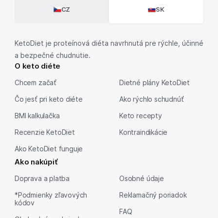
CZ
SK
KetoDiet je proteínová diéta navrhnutá pre rýchle, účinné
a bezpečné chudnutie.
O keto diéte
Chcem začať
Dietné plány KetoDiet
Čo jesť pri keto diéte
Ako rýchlo schudnúť
BMI kalkulačka
Keto recepty
Recenzie KetoDiet
Kontraindikácie
Ako KetoDiet funguje
Ako nakúpiť
Doprava a platba
Osobné údaje
*Podmienky zľavových
Reklamačný poriadok
kódov
FAQ