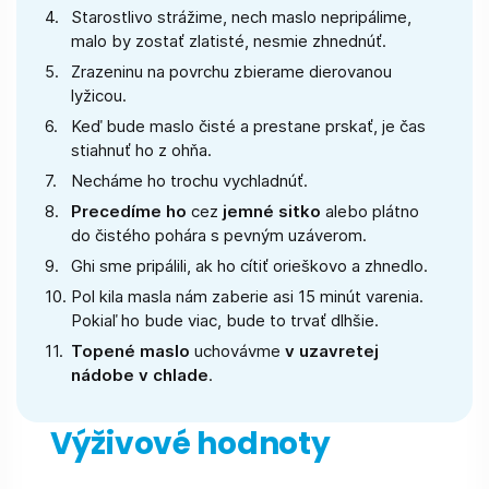
Starostlivo strážime, nech maslo nepripálime,
malo by zostať zlatisté, nesmie zhnednúť.
Zrazeninu na povrchu zbierame dierovanou
lyžicou.
Keď bude maslo čisté a prestane prskať, je čas
stiahnuť ho z ohňa.
Necháme ho trochu vychladnúť.
Precedíme ho
cez
jemné sitko
alebo plátno
do čistého pohára s pevným uzáverom.
Ghi sme pripálili, ak ho cítiť orieškovo a zhnedlo.
Pol kila masla nám zaberie asi 15 minút varenia.
Pokiaľ ho bude viac, bude to trvať dlhšie.
Topené maslo
uchovávme
v uzavretej
nádobe v chlade
.
Výživové hodnoty