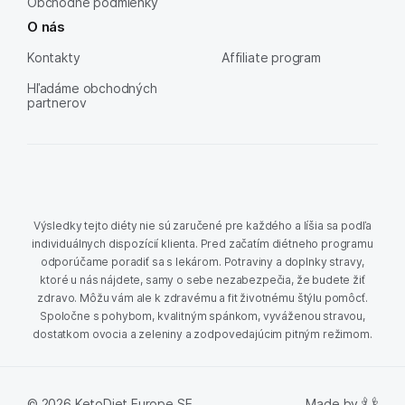
Obchodné podmienky
O nás
Kontakty
Affiliate program
Hľadáme obchodných
partnerov
Výsledky tejto diéty nie sú zaručené pre každého a líšia sa podľa
individuálnych dispozícií klienta. Pred začatím diétneho programu
odporúčame poradiť sa s lekárom. Potraviny a doplnky stravy,
ktoré u nás nájdete, samy o sebe nezabezpečia, že budete žiť
zdravo. Môžu vám ale k zdravému a fit životnému štýlu pomôcť.
Spoločne s pohybom, kvalitným spánkom, vyváženou stravou,
dostatkom ovocia a zeleniny a zodpovedajúcim pitným režimom.
Made by
© 2026 KetoDiet Europe SE