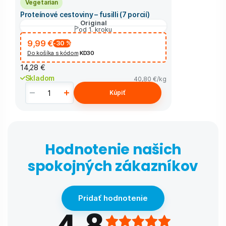
Vegetarian
Proteínové cestoviny – fusilli (7 porcií)
Original
od 1. kroku
9,99 €
-30
%
Do košíka s kódom
KD30
14,28 €
Skladom
40,80 €
/kg
Kúpiť
Hodnotenie našich
spokojných zákazníkov
Pridať hodnotenie
4,8