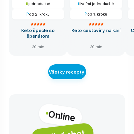
jednoduché
veľmi jednoduché
od 2. kroku
od 1. kroku
Keto špecle so
Keto cestoviny na karí
C
špenátom
30 min
30 min
Všetky recepty
Online