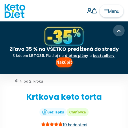
Menu
Zľava 35 % na VŠETKO predĺžená do stredy
S kódom
LETO35
. Platí aj na
diétne plány
a
bestsellery
.
Nakúpiť
...
od 2. kroku
Krtkova keto torta
Bez lepku
Chuťovka
19
hodnotení