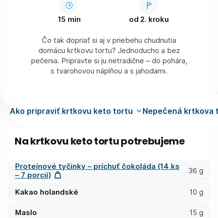
15 min
od 2. kroku
Čo tak dopriať si aj v priebehu chudnutia
domácu krtkovu tortu? Jednoducho a bez
pečenia. Pripravte si ju netradične – do pohára,
s tvarohovou náplňou a s jahodami.
Ako pripraviť krtkovu keto tortu
Nepečená krtkova t
Na krtkovu keto tortu potrebujeme
Proteínové tyčinky – príchuť čokoláda (14 ks
36 g
– 7 porcií)
Kakao holandské
10 g
Maslo
15 g