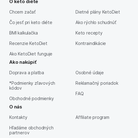
O keto diéte
Chcem začať
Dietné plány KetoDiet
Čo jesť pri keto diéte
Ako rýchlo schudnúť
BMI kalkulačka
Keto recepty
Recenzie KetoDiet
Kontraindikácie
Ako KetoDiet funguje
Ako nakúpiť
Doprava a platba
Osobné údaje
*Podmienky zľavových
Reklamačný poriadok
kódov
FAQ
Obchodné podmienky
O nás
Kontakty
Affiliate program
Hľadáme obchodných
partnerov