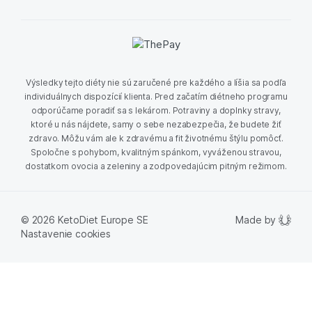
Výsledky tejto diéty nie sú zaručené pre každého a líšia sa podľa
individuálnych dispozícií klienta. Pred začatím diétneho programu
odporúčame poradiť sa s lekárom. Potraviny a doplnky stravy,
ktoré u nás nájdete, samy o sebe nezabezpečia, že budete žiť
zdravo. Môžu vám ale k zdravému a fit životnému štýlu pomôcť.
Spoločne s pohybom, kvalitným spánkom, vyváženou stravou,
dostatkom ovocia a zeleniny a zodpovedajúcim pitným režimom.
Made by
© 2026 KetoDiet Europe SE
Nastavenie cookies