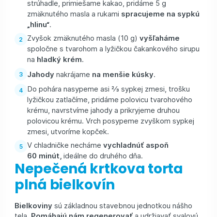
strúhadle, primiešame kakao, pridáme 5 g
zmäknutého masla a rukami
spracujeme na sypkú
„hlinu“
.
Zvyšok zmäknutého masla (10 g)
vyšľaháme
spoločne s tvarohom a lyžičkou čakankového sirupu
na
hladký krém
.
Jahody
nakrájame
na menšie kúsky
.
Do pohára nasypeme asi 2⁄3 sypkej zmesi, trošku
lyžičkou zatlačíme, pridáme polovicu tvarohového
krému, navrstvíme jahody a prikryjeme druhou
polovicou krému. Vrch posypeme zvyškom sypkej
zmesi, utvoríme kopček.
V chladničke necháme
vychladnúť aspoň
60 minút,
ideálne do druhého dňa.
Nepečená krtkova torta
plná bielkovín
Bielkoviny
sú základnou stavebnou jednotkou nášho
tela.
Pomáhajú nám regenerovať
a udržiavať svalovú