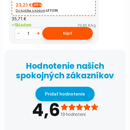
23,21 €
-35
%
Do košíka s kódom
LETO35
35,71 €
Skladom
70,85 €
/kg
Kúpiť
Hodnotenie našich
spokojných zákazníkov
Pridať hodnotenie
4,6
19
hodnotení