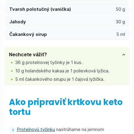
Tvaroh polotučný (vanička)
50 g
Jahody
30 g
Čakankový sirup
5 ml
Nechcete vážiť?
36 g proteínovej tyčinky je 1 kus.
10 g holandského kakaa je 1 polievková lyžica.
5 ml čakankového sirupu je 1 čajová lyžička.
Ako pripraviť krtkovu keto
tortu
Proteínovú tyčinku
nastrúhame na jemnom