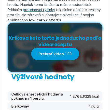
hmotu. Napriek tomu ich často máme nedostatok.
Pridaním
proteínovej tyčinky
tak nielen doplníte kvalitný
proteín, ale zároveň si doprajete skvelú chuť svojho
obľúbeného
low carb dezertu
.
Krtkova keto torta jednoducho podľa
videoreceptu
Prehrať video
1:10
Výživové hodnoty
Celková energetická hodnota
1 376 kJ/329 kcal
pokrmu na 1 porciu:
Bielkoviny
17,6 g