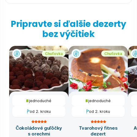
Pripravte si ďalšie dezerty
bez výčitiek
Chuťovka
Chuťovka
jednoduché
jednoduché
od 2. kroku
od 2. kroku
Čokoládové guľôčky
Tvarohový fitnes
A
s orechmi
dezert