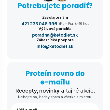
Potrebujete poradiť?
Zavolajte nám
+421 233 046 996
(Po – Pia: 8–16 hod.)
Výživová poradňa
poradna@ketodiet.sk
Zákaznícka podpora
info@ketodiet.sk
Proteín rovno do
e-⁠mailu
Recepty, novinky
a tajné akcie.
Nebojte sa, žiadny spam a všetko s mierou.