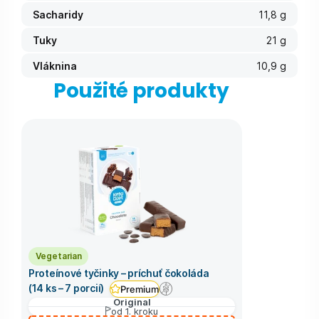
Sacharidy
11,8 g
Tuky
21 g
Vláknina
10,9 g
Použité produkty
Vegetarian
Proteínové tyčinky – príchuť čokoláda
(14 ks – 7 porcií)
Premium
Original
od 1. kroku