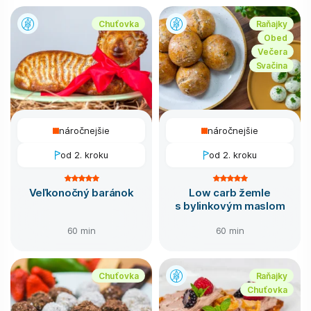
Chuťovka
Raňajky
Obed
Večera
Svačina
náročnejšie
náročnejšie
od 2. kroku
od 2. kroku
Veľkonočný baránok
Low carb žemle
s bylinkovým maslom
60 min
60 min
Chuťovka
Raňajky
Chuťovka