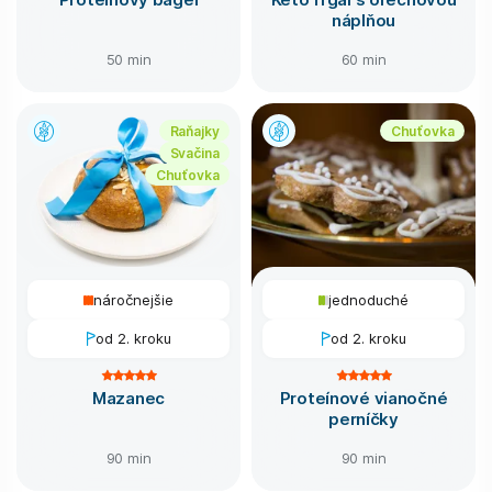
náplňou
50 min
60 min
Raňajky
Chuťovka
Svačina
Chuťovka
náročnejšie
jednoduché
od 2. kroku
od 2. kroku
Mazanec
Proteínové vianočné
perníčky
90 min
90 min