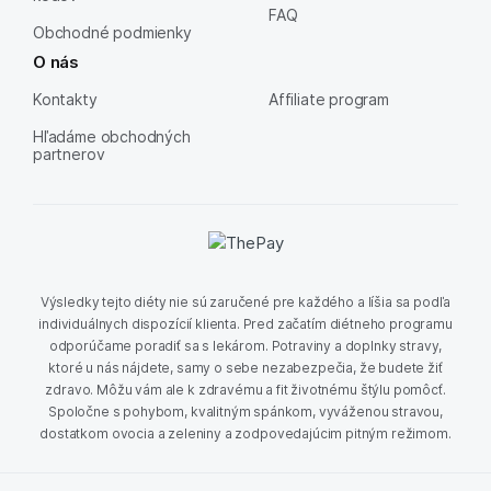
FAQ
Obchodné podmienky
O nás
Kontakty
Affiliate program
Hľadáme obchodných
partnerov
Výsledky tejto diéty nie sú zaručené pre každého a líšia sa podľa
individuálnych dispozícií klienta. Pred začatím diétneho programu
odporúčame poradiť sa s lekárom. Potraviny a doplnky stravy,
ktoré u nás nájdete, samy o sebe nezabezpečia, že budete žiť
zdravo. Môžu vám ale k zdravému a fit životnému štýlu pomôcť.
Spoločne s pohybom, kvalitným spánkom, vyváženou stravou,
dostatkom ovocia a zeleniny a zodpovedajúcim pitným režimom.