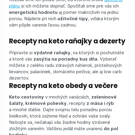
plánu
si ich môžete dopriať. Spočítali sme pre vás ich
energetickú hodnotu
aj pomer makroživín na jednu
porciu. Nájdete pri nich
užitočné tipy
, vďaka ktorým
vám pôjde varenie ľavou zadnou.
Recepty na keto raňajky a dezerty
Pripravte si
výdatné raňajky
, na ktorých si pochutnáte
a ktoré vás
zasýtia na poriadny kus dňa
. Vyberať
môžete z celého radu zdravých nátierok, proteínových
lievancov, palaciniek, domáceho pečiva, ale aj low carb
dezertov.
Recepty na keto obedy a večere
Keto cestoviny
v mnohých variáciách,
zeleninové
šaláty, krémové polievky
, recepty
z mäsa i rýb
a mnohé ďalšie. Dajte svojmu telu poriadnu porciu
bielkovín, ktorá zaženie hlad a ochráni vaše svaly.
Nebojte sa, nečakajú vás žiadne hodiny strávené
zložitým varením. Väčšinu jedál máte uvarenú
do pol
hodinky
.