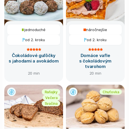
jednoduché
náročnejšie
od 2. kroku
od 2. kroku
Čokoládové guľôčky
Domáce vafle
s jahodami a avokádom
s čokoládovým
tvarohom
20 min
20 min
Raňajky
Chuťovka
Večera
Svačina