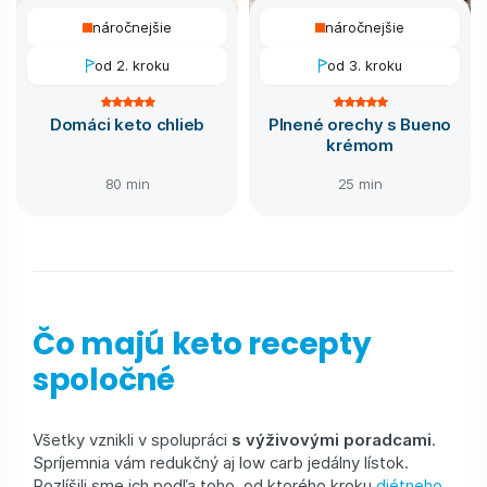
náročnejšie
náročnejšie
od 2. kroku
od 3. kroku
Domáci keto chlieb
Plnené orechy s Bueno
krémom
80 min
25 min
Čo majú keto recepty
spoločné
Všetky vznikli v spolupráci
s výživovými poradcami
.
Spríjemnia vám redukčný aj low carb jedálny lístok.
Rozlíšili sme ich podľa toho, od ktorého kroku
diétneho