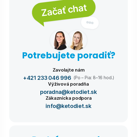
Začať chat
Potrebujete poradiť?
Zavolajte nám
+421 233 046 996
(Po – Pia: 8–16 hod.)
Výživová poradňa
poradna@ketodiet.sk
Zákaznícka podpora
info@ketodiet.sk