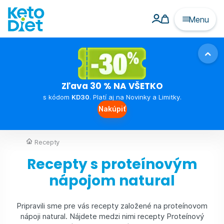
Menu
Zľava 30 % NA VŠETKO
s kódom
KD30
. Platí aj na Novinky a Limitky.
Nakúpiť
Recepty
Recepty s proteínovým
nápojom natural
Pripravili sme pre vás recepty založené na proteínovom
nápoji natural. Nájdete medzi nimi recepty Proteínový