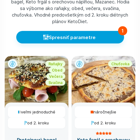
bagel, Keto frgál s orechovou náplňou, Mazanec. Hodia
sa výborne ako raňajky, obed, večera, svačina,
chuťovka. Vhodné predovšetkým od 2. kroku diétnych
plánov KetoDiet.
1
Spresniť parametre
Raňajky
Chuťovka
Obed
Večera
Svačina
veľmi jednoduché
náročnejšie
od 2. kroku
od 2. kroku
Proteínový bagel
Keto frgál s orechovou