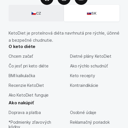
CZ
SK
KetoDiet je proteínová diéta navrhnutá pre rýchle, účinné
a bezpečné chudnutie.
O keto diéte
Chcem začať
Dietné plány KetoDiet
Čo jesť pri keto diéte
Ako rýchlo schudnúť
BMI kalkulačka
Keto recepty
Recenzie KetoDiet
Kontraindikácie
Ako KetoDiet funguje
Ako nakúpiť
Doprava a platba
Osobné údaje
*Podmienky zľavových
Reklamačný poriadok
kódov