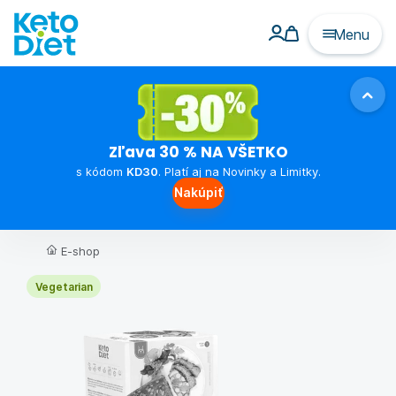
Menu
Zľava 30 % NA VŠETKO
s kódom
KD30
. Platí aj na Novinky a Limitky.
Nakúpiť
E-shop
Vegetarian