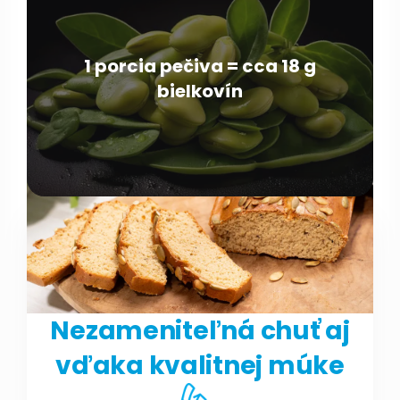
1 porcia pečiva = cca 18 g
bielkovín
Nezameniteľná chuť aj
vďaka kvalitnej múke