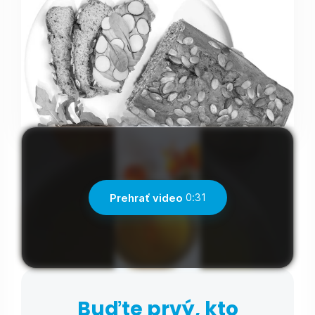
Prehrať video
0:31
Buďte prvý, kto