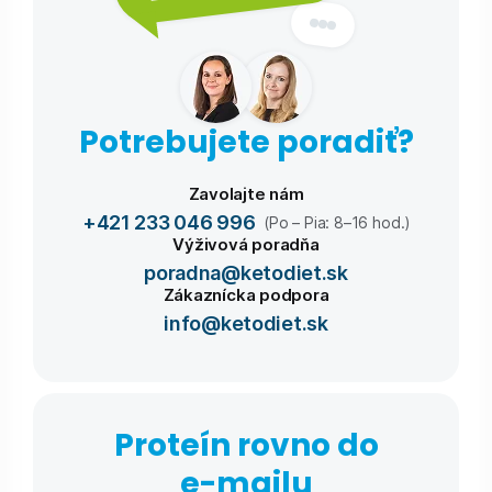
Potrebujete poradiť?
Zavolajte nám
+421 233 046 996
(Po – Pia: 8–16 hod.)
Výživová poradňa
poradna@ketodiet.sk
Zákaznícka podpora
info@ketodiet.sk
Proteín rovno do
e-⁠mailu