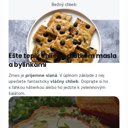
Bežný chlieb
Ešte teplý chlieb s plátkom masla
a bylinkami
Zmes je
príjemne slaná
. V úplnom základe z nej
upečiete fantasticky
vláčny chlieb
. Doprajte si ho
s ľahkou nátierkou alebo ho jedzte k zeleninovým
šalátom.