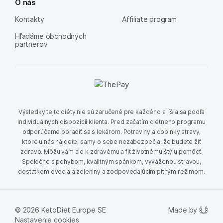
O nás
Kontakty
Affiliate program
Hľadáme obchodných
partnerov
Výsledky tejto diéty nie sú zaručené pre každého a líšia sa podľa
individuálnych dispozícií klienta. Pred začatím diétneho programu
odporúčame poradiť sa s lekárom. Potraviny a doplnky stravy,
ktoré u nás nájdete, samy o sebe nezabezpečia, že budete žiť
zdravo. Môžu vám ale k zdravému a fit životnému štýlu pomôcť.
Spoločne s pohybom, kvalitným spánkom, vyváženou stravou,
dostatkom ovocia a zeleniny a zodpovedajúcim pitným režimom.
Made by
© 2026 KetoDiet Europe SE
Nastavenie cookies