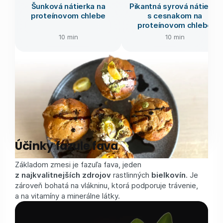
Šunková nátierka na
Pikantná syrová nátierka
proteínovom chlebe
s cesnakom na
proteínovom chlebe
10 min
10 min
Účinky fazule fava
Základom zmesi je fazuľa fava, jeden
z najkvalitnejších zdrojov
rastlinných
bielkovín
. Je
zároveň bohatá na vlákninu, ktorá podporuje trávenie,
a na vitamíny a minerálne látky.