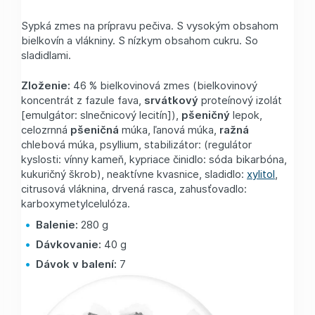
Sypká zmes na prípravu pečiva. S vysokým obsahom
bielkovín a vlákniny. S nízkym obsahom cukru. So
sladidlami.
Zloženie:
46 % bielkovinová zmes (bielkovinový
koncentrát z fazule fava,
srvátkový
proteínový izolát
[emulgátor: slnečnicový lecitín]),
pšeničný
lepok,
celozrnná
pšeničná
múka, ľanová múka,
ražná
chlebová múka, psyllium, stabilizátor: (regulátor
kyslosti: vínny kameň, kypriace činidlo: sóda bikarbóna,
kukuričný škrob), neaktívne kvasnice, sladidlo:
xylitol
,
citrusová vláknina, drvená rasca, zahusťovadlo:
karboxymetylcelulóza.
Balenie:
280 g
Dávkovanie:
40 g
Dávok v balení:
7