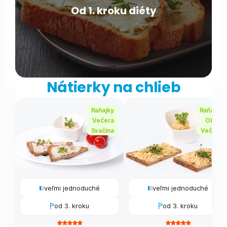
Od 1. kroku diéty
Nátierky na chlieb
Raňajky
Raňajky
Večera
Obed
Svačina
Večera
veľmi jednoduché
veľmi jednoduché
od 3. kroku
od 3. kroku