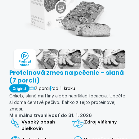
Prehrať
video
Proteínová zmes na pečenie – slaná
(7 porcií)
7 porcií
od 1. kroku
Original
Chlieb, slané muffiny alebo napríklad focaccia. Upečte
si doma čerstvé pečivo. Ľahko z tejto proteínovej
zmesi.
Minimálna trvanlivosť do
31. 1. 2026
Vysoký obsah
Zdroj vlákniny
bielkovín