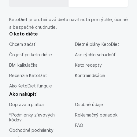
KetoDiet je proteínová diéta navrhnutá pre rýchle, účinné
a bezpečné chudnutie.
O keto diéte
Chcem začať
Dietné plány KetoDiet
Čo jesť pri keto diéte
Ako rýchlo schudnúť
BMI kalkulačka
Keto recepty
Recenzie KetoDiet
Kontraindikácie
Ako KetoDiet funguje
Ako nakúpiť
Doprava a platba
Osobné údaje
*Podmienky zľavových
Reklamačný poriadok
kódov
FAQ
Obchodné podmienky