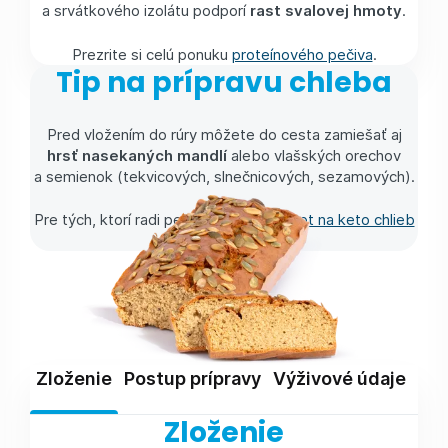
a srvátkového izolátu podporí
rast svalovej hmoty
.
Prezrite si celú ponuku
proteínového pečiva
.
Tip na prípravu chleba
Pred vložením do rúry môžete do cesta zamiešať aj
hrsť nasekaných mandlí
alebo vlašských orechov
a semienok (tekvicových, slnečnicových, sezamových).
Pre tých, ktorí radi pečú, máme aj
recept na keto chlieb
a domáce
žemle
.
Zloženie
Postup prípravy
Výživové údaje
Skl
Zloženie