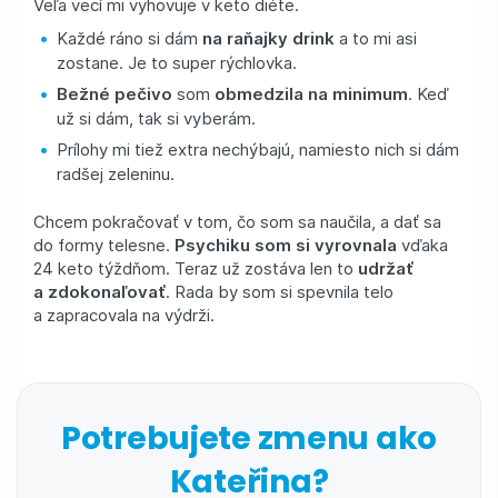
Veľa vecí mi vyhovuje v keto diéte.
Každé ráno si dám
na raňajky drink
a to mi asi
zostane. Je to super rýchlovka.
Bežné pečivo
som
obmedzila na minimum
. Keď
už si dám, tak si vyberám.
Prílohy mi tiež extra nechýbajú, namiesto nich si dám
radšej zeleninu.
Chcem pokračovať v tom, čo som sa naučila, a dať sa
do formy telesne.
Psychiku som si vyrovnala
vďaka
24 keto týždňom. Teraz už zostáva len to
udržať
a zdokonaľovať
. Rada by som si spevnila telo
a zapracovala na výdrži.
Potrebujete zmenu ako
Kateřina?