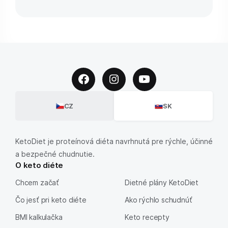
CZ
SK
KetoDiet je proteínová diéta navrhnutá pre rýchle, účinné
a bezpečné chudnutie.
O keto diéte
Chcem začať
Dietné plány KetoDiet
Čo jesť pri keto diéte
Ako rýchlo schudnúť
BMI kalkulačka
Keto recepty