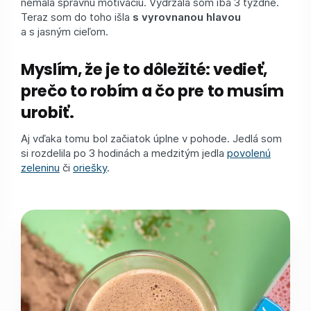
nemala správnu motiváciu. Vydržala som iba 3 týždne.
Teraz som do toho išla
s vyrovnanou hlavou
a s jasným cieľom.
Myslím, že je to dôležité: vedieť,
prečo to robím a čo pre to musím
urobiť.
Aj vďaka tomu bol začiatok úplne v pohode. Jedlá som
si rozdelila po 3 hodinách a medzitým jedla
povolenú
zeleninu
či
oriešky
.