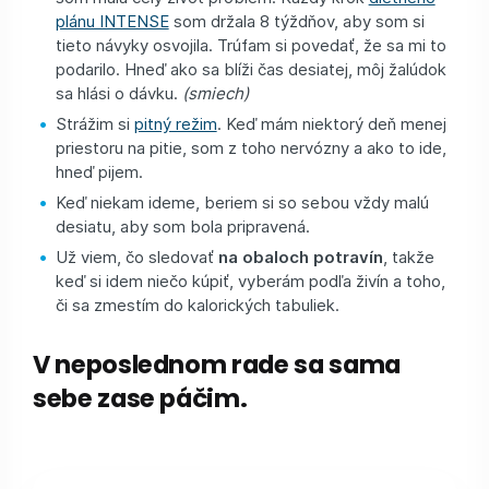
plánu INTENSE
som držala 8 týždňov, aby som si
tieto návyky osvojila. Trúfam si povedať, že sa mi to
podarilo. Hneď ako sa blíži čas desiatej, môj žalúdok
sa hlási o dávku.
(smiech)
Strážim si
pitný režim
. Keď mám niektorý deň menej
priestoru na pitie, som z toho nervózny a ako to ide,
hneď pijem.
Keď niekam ideme, beriem si so sebou vždy malú
desiatu, aby som bola pripravená.
Už viem, čo sledovať
na obaloch potravín
, takže
keď si idem niečo kúpiť, vyberám podľa živín a toho,
či sa zmestím do kalorických tabuliek.
V neposlednom rade sa sama
sebe zase páčim.