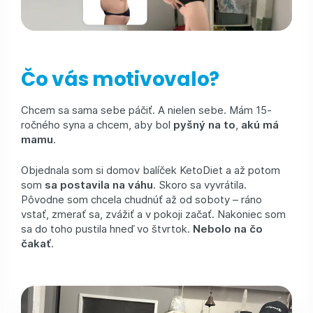
Čo vás motivovalo?
Chcem sa sama sebe páčiť. A nielen sebe. Mám 15-
ročného syna a chcem, aby bol
pyšný na to
,
akú má
mamu
.
Objednala som si domov balíček KetoDiet a až potom
som
sa postavila na váhu
. Skoro sa vyvrátila.
Pôvodne som chcela chudnúť až od soboty – ráno
vstať, zmerať sa, zvážiť a v pokoji začať. Nakoniec som
sa do toho pustila hneď vo štvrtok.
Nebolo na čo
čakať
.