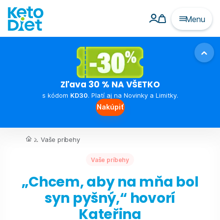
Menu
Zľava 30 % NA VŠETKO
s kódom
KD30
. Platí aj na Novinky a Limitky.
Nakúpiť
...
Vaše príbehy
Vaše príbehy
„Chcem, aby na mňa bol
syn pyšný,“ hovorí
Kateřina