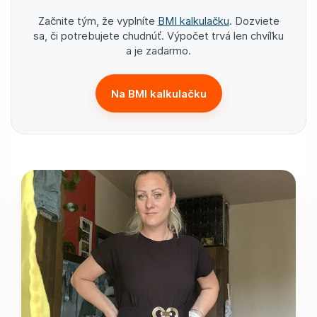
Začnite tým, že vyplníte
BMI kalkulačku
. Dozviete
sa, či potrebujete chudnúť. Výpočet trvá len chvíľku
a je zadarmo.
Na BMI kalkulačku