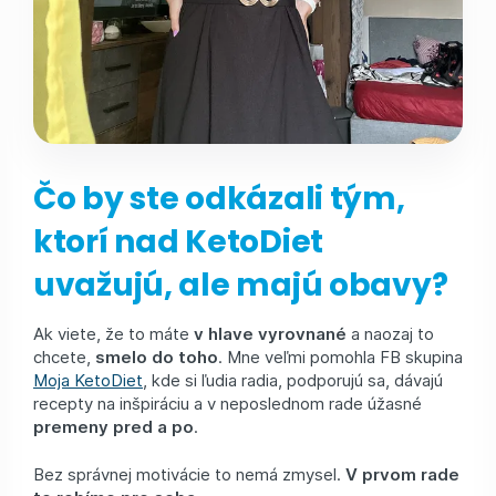
Čo by ste odkázali tým,
ktorí nad KetoDiet
uvažujú, ale majú obavy?
Ak viete, že to máte
v hlave vyrovnané
a naozaj to
chcete,
smelo do toho
. Mne veľmi pomohla FB skupina
Moja KetoDiet
, kde si ľudia radia, podporujú sa, dávajú
recepty na inšpiráciu a v neposlednom rade úžasné
premeny pred a po
.
Bez správnej motivácie to nemá zmysel.
V prvom rade