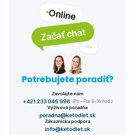
Online
Začať chat
Potrebujete poradiť?
Zavolajte nám
+421 233 046 996
(Po – Pia: 8–16 hod.)
Výživová poradňa
poradna@ketodiet.sk
Zákaznícka podpora
info@ketodiet.sk