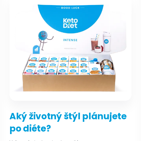
Aký životný štýl plánujete
po diéte?