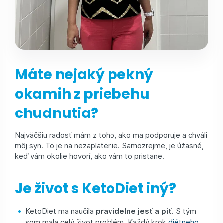
Máte nejaký pekný
okamih z priebehu
chudnutia?
Najväčšiu radosť mám z toho, ako ma podporuje a chváli
môj syn. To je na nezaplatenie. Samozrejme, je úžasné,
keď vám okolie hovorí, ako vám to pristane.
Je život s KetoDiet iný?
KetoDiet ma naučila
pravidelne jesť a piť
. S tým
som mala celý život problém. Každý krok
diétneho