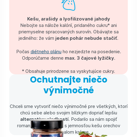
Kešu, arašidy a lyofilizované jahody
Nebojte sa nálože kalórií, pridaného cukru* ani
priemyselne spracovaných surovín. Obávajte sa
jediného: že vám
jeden pohár nebude stačiť
.
Počas
diétneho plánu
ho nezjedzte na posedenie.
Odporúčame denne
max. 3 čajové lyžičky
.
* Obsahuje prirodzene sa vyskytujúce cukry.
Ochutnajte niečo
výnimočné
Chceli sme vytvoriť niečo výnimočné pre všetkých, ktorí
chcú sebe alebo svojim blízkym dopriať lepšiu
alternatívu sladkostí
. Podarilo sa nám spojiť
romantickú chuť jahôd s jemnosťou kešu orechov
v dokonalom kréme.