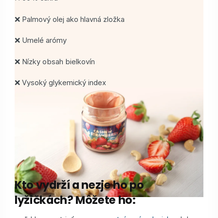
❌ Palmový olej ako hlavná zložka
❌ Umelé arómy
❌ Nízky obsah bielkovín
❌ Vysoký glykemický index
Kto vydrží a nezje ho po
lyžičkách? Môžete ho: