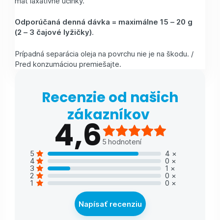
mať laxatívne účinky.
Odporúčaná denná dávka = maximálne 15 – 20 g
(2 – 3 čajové lyžičky)
.
Prípadná separácia oleja na povrchu nie je na škodu. /
Pred konzumáciou premiešajte.
Recenzie od našich
zákazníkov
4,6
5
hodnotení
5
4
×
4
0
×
3
1
×
2
0
×
1
0
×
Napísať recenziu