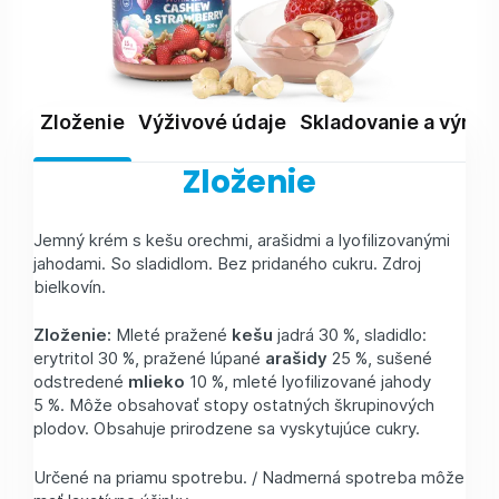
Zloženie
Výživové údaje
Skladovanie a výrob
Zloženie
Jemný krém s kešu orechmi, arašidmi a lyofilizovanými
jahodami. So sladidlom. Bez pridaného cukru. Zdroj
bielkovín.
Zloženie:
Mleté pražené
kešu
jadrá 30 %, sladidlo:
erytritol 30 %, pražené lúpané
arašidy
25 %, sušené
odstredené
mlieko
10 %, mleté lyofilizované jahody
5 %. Môže obsahovať stopy ostatných škrupinových
plodov. Obsahuje prirodzene sa vyskytujúce cukry.
Určené na priamu spotrebu. / Nadmerná spotreba môže