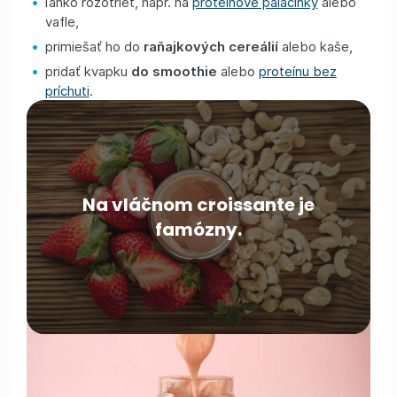
ľahko rozotrieť, napr. na
proteínové palacinky
alebo
vafle,
primiešať ho do
raňajkových cereálií
alebo kaše,
pridať kvapku
do smoothie
alebo
proteínu bez
príchuti
.
Na vláčnom croissante je
famózny.