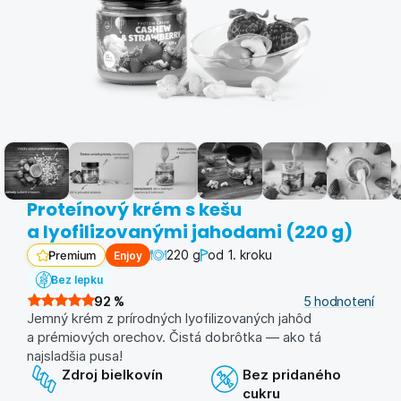
Proteínový krém s kešu
a lyofilizovanými jahodami (220 g)
220 g
od 1. kroku
Enjoy
Premium
Bez lepku
92
%
5
hodnotení
Jemný krém z prírodných lyofilizovaných jahôd
a prémiových orechov. Čistá dobrôtka — ako tá
najsladšia pusa!
Zdroj bielkovín
Bez pridaného
cukru