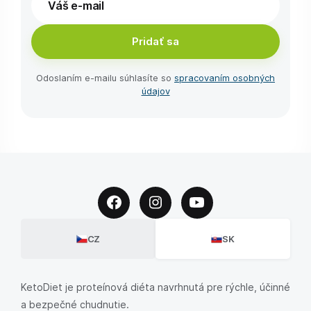
Pridať sa
Odoslaním e-⁠mailu súhlasíte so
spracovaním osobných
údajov
CZ
SK
KetoDiet je proteínová diéta navrhnutá pre rýchle, účinné
a bezpečné chudnutie.