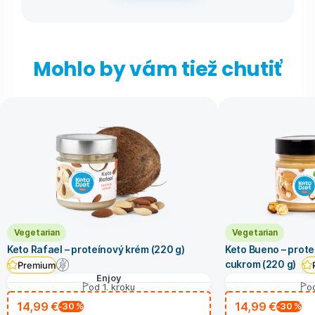
Mohlo by vám tiež chutiť
Vegetarian
Vegetarian
Keto Rafael – proteínový krém (220 g)
Keto Bueno – prot
cukrom (220 g)
Premium
Enjoy
od 1. kroku
od
14,99 €
14,99 €
-30
%
-30
%