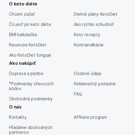
O keto diéte
Chcem začať
Dietné plány KetoDiet
Čo jesť pri keto diéte
Ako rýchlo schudnúť
BMI kalkulačka
Keto recepty
Recenzie KetoDiet
Kontraindikácie
Ako KetoDiet funguje
Ako nakúpiť
Doprava a platba
Osobné údaje
*Podmienky zľavových
Reklamačný poriadok
kódov
FAQ
Obchodné podmienky
O nás
Kontakty
Affiliate program
Hľadáme obchodných
partnerov