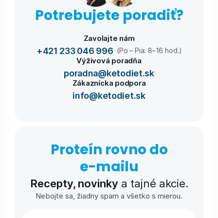
Potrebujete poradiť?
Zavolajte nám
+421 233 046 996
(Po – Pia: 8–16 hod.)
Výživová poradňa
poradna@ketodiet.sk
Zákaznícka podpora
info@ketodiet.sk
Proteín rovno do
e-⁠mailu
Recepty, novinky
a tajné akcie.
Nebojte sa, žiadny spam a všetko s mierou.