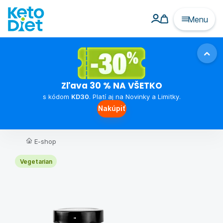
Menu
Zľava 30 % NA VŠETKO
s kódom
KD30
. Platí aj na Novinky a Limitky.
Nakúpiť
E-shop
Vegetarian