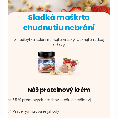
Sladká maškrta
chudnutiu nebráni
Z nadbytku kalórií nemajte vrásky. Cukrujte radšej
z lásky.
Náš proteínový krém
✅ 55 % prémiových orechov (kešu a arašidov)
✅ Pravé lyofilizované jahody