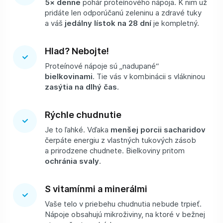
5× denne
pohár proteínového nápoja. K nim už
pridáte len odporúčanú zeleninu a zdravé tuky
a váš
jedálny lístok na 28 dní
je kompletný.
Hlad? Nebojte!
Proteínové nápoje sú „nadupané“
bielkovinami
. Tie vás v kombinácii s vlákninou
zasýtia na dlhý čas
.
Rýchle chudnutie
Je to ľahké. Vďaka
menšej porcii sacharidov
čerpáte energiu z vlastných tukových zásob
a prirodzene chudnete. Bielkoviny pritom
ochránia svaly
.
S vitamínmi a minerálmi
Vaše telo v priebehu chudnutia nebude trpieť.
Nápoje obsahujú mikroživiny, na ktoré v bežnej