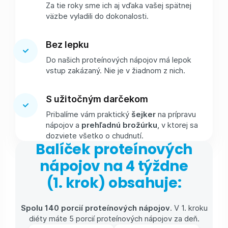
Za tie roky sme ich aj vďaka vašej spätnej
väzbe vyladili do dokonalosti.
Bez lepku
Do našich proteínových nápojov má lepok
vstup zakázaný. Nie je v žiadnom z nich.
S užitočným darčekom
Pribalíme vám praktický
šejker
na prípravu
nápojov a
prehľadnú brožúrku
, v ktorej sa
dozviete všetko o chudnutí.
Balíček proteínových
nápojov na 4 týždne
(1. krok) obsahuje:
Spolu 140 porcií proteínových nápojov
. V 1. kroku
diéty máte 5 porcií proteínových nápojov za deň.