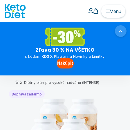
Menu
Zľava 30 % NA VŠETKO
s kódom
KD30
. Platí aj na Novinky a Limitky.
Nakúpiť
...
Diétny plán pre vysokú nadváhu (INTENSE)
Doprava zadarmo