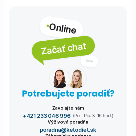
Online
Začať chat
Potrebujete poradiť?
Zavolajte nám
+421 233 046 996
(Po – Pia: 8–16 hod.)
Výživová poradňa
poradna@ketodiet.sk
Zákaznícka podpora