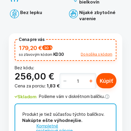
bielkovín
Bez lepku
Nijaké zbytočné
varenie
Cena pre vás
179,20 €
-30
%
KD30
Do košíka s kódom
so zľavovým kódom
Bez kódu:
256,00 €
Kúpiť
Cena za porciu
:
1,83 €
Skladom
Pošleme vám v diskrétnom balíčku.
Produkt je tiež súčasťou týchto balíčkov.
Nakúpte ešte výhodnejšie.
Kompletné
proteínové nápoje