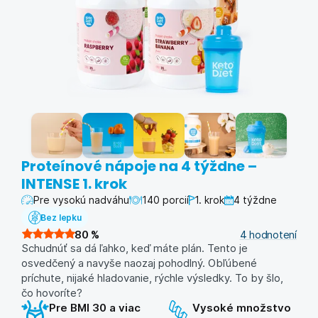
Proteínové nápoje na 4 týždne –
INTENSE 1. krok
Pre vysokú nadváhu
140 porcií
1. krok
4 týždne
Bez lepku
80
%
4
hodnotení
Schudnúť sa dá ľahko, keď máte plán. Tento je
osvedčený a navyše naozaj pohodlný. Obľúbené
príchute, nijaké hladovanie, rýchle výsledky. To by šlo,
čo hovoríte?
Pre BMI 30 a viac
Vysoké množstvo