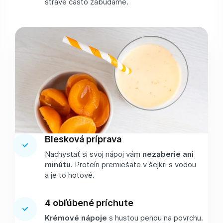
strave často zabúdame.
Blesková príprava
Nachystať si svoj nápoj vám
nezaberie ani
minútu
. Proteín premiešate v šejkri s vodou
a je to hotové.
4 obľúbené príchute
Krémové nápoje
s hustou penou na povrchu.