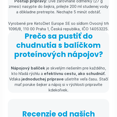
Postup prípravy:
Dve zarovnané odmerky (27 g
zmesi) nasypte do šejkra, prilejte 200 ml studenej vody
a dôkladne pretrepte. Nechajte 5 minút odstáť.
Vyrobené pre KetoDiet Europe SE so sídlom Ovocný trh
1096/8, 110 00 Praha 1, Česká republika, IČO 14053225.
Prečo sa pustiť do
chudnutia s balíčkom
proteínových nápojov?
Nápojový balíček
je skvelým riešením pre každého,
kto hľadá rýchlu a
efektívnu cestu, ako schudnúť
.
Vďaka
jednoduchej príprave
ušetríte veľa času. Stačí
mať poruke šejker a nápoj si v rýchlosti pripravíte
kdekoľvek.
Recenzie od našich