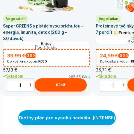
Vegetarian
Vegetarian
Super GREENS s pistáciovou príchuťou –
Proteínové tyčinky 
energia, imunita, detox (200 g –
7 porcií)
Premiu
O
30 dávok)
od
Enjoy
od 1. kroku
39,99 €
24,99 €
-30
%
-30
%
Do košíka s kódom
KD30
Do košíka s kódom
K
57,13 €
35,71 €
Skladom
Skladom
285,65 €
/kg
Kúpiť
Diétny plán pre vysokú nadváhu (INTENSE)