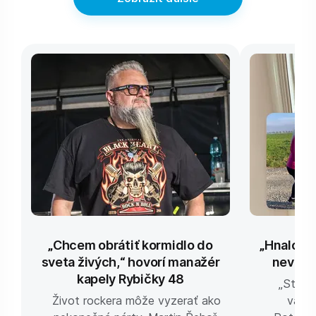
„Chcem obrátiť kormidlo do
„Hnalo m
sveta živých,“ hovorí manažér
nevesta
kapely Rybičky 48
„Stále
Život rockera môže vyzerať ako
väčši