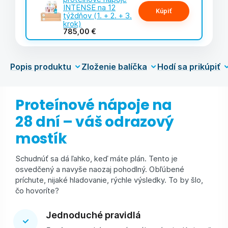
INTENSE na 12
Kúpiť
týždňov (1. + 2. + 3.
krok)
785,00 €
Popis produktu
Zloženie balíčka
Hodí sa prikúpiť
Proteínové nápoje na
28 dní – váš odrazový
mostík
Schudnúť sa dá ľahko, keď máte plán. Tento je
osvedčený a navyše naozaj pohodlný. Obľúbené
príchute, nijaké hladovanie, rýchle výsledky. To by šlo,
čo hovoríte?
Jednoduché pravidlá