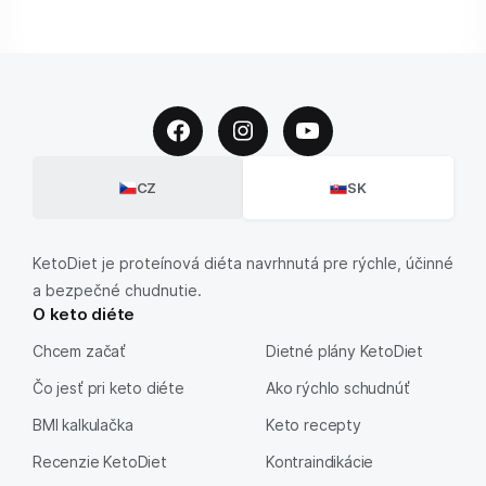
CZ
SK
KetoDiet je proteínová diéta navrhnutá pre rýchle, účinné
a bezpečné chudnutie.
O keto diéte
Chcem začať
Dietné plány KetoDiet
Čo jesť pri keto diéte
Ako rýchlo schudnúť
BMI kalkulačka
Keto recepty
Recenzie KetoDiet
Kontraindikácie