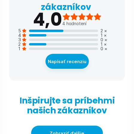
zákazníkov
4,0
4
hodnotení
5
2
×
4
1
×
3
0
×
2
1
×
1
0
×
Napísať recenziu
Inšpirujte sa príbehmi
našich zákazníkov
Zobraziť ďalšie