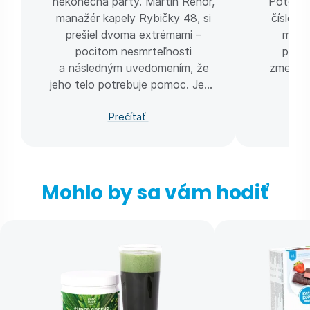
nekonečná párty. Martin Řehoř,
Potom v
manažér kapely Rybičky 48, si
číslo. 
prešiel dvoma extrémami –
momen
pocitom nesmrteľnosti
príkl
a následným uvedomením, že
zmeniť ž
jeho telo potrebuje pomoc. Jeho
cieľom nie je zhodiť kilá, ale
Prečítať
vrátiť telu rovnováhu.
Mohlo by sa vám hodiť