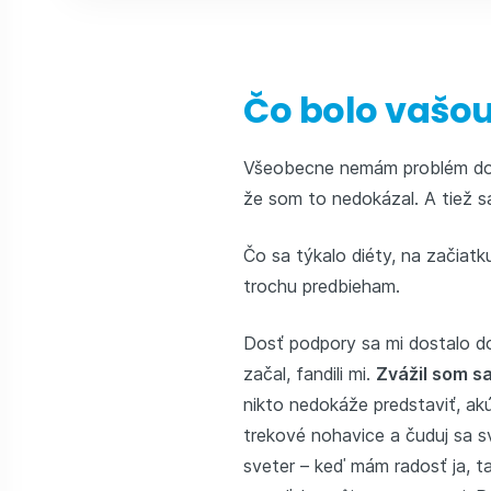
Čo bolo vašo
Všeobecne nemám problém doko
že som to nedokázal. A tiež s
Čo sa týkalo diéty, na začiatk
trochu predbieham.
Dosť podpory sa mi dostalo dom
začal, fandili mi.
Zvážil som sa
nikto nedokáže predstaviť, akú
trekové nohavice a čuduj sa sv
sveter – keď mám radosť ja, t