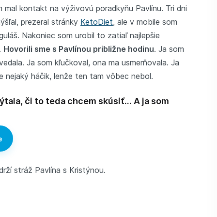
om mal kontakt na výživovú poradkyňu Pavlínu. Tri dni
šľal, prezeral stránky
KetoDiet
, ale v mobile som
uláš. Nakoniec som urobil to zatiaľ najlepšie
.
Hovorili sme s Pavlínou približne hodinu
. Ja som
ovedala. Ja som kľučkoval, ona ma usmerňovala. Ja
e nejaký háčik, lenže ten tam vôbec nebol.
tala, či to teda chcem skúsiť… A ja som
e
rží stráž Pavlína s Kristýnou.