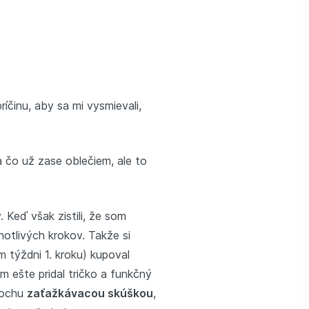
inu, aby sa mi vysmievali,
a čo už zase oblečiem, ale to
 Keď však zistili, že som
otlivých krokov. Takže si
m týždni 1. kroku) kupoval
m ešte pridal tričko a funkčný
rochu
zaťažkávacou skúškou
,