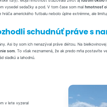
horské túry). Moja hmotnosť sťažovala život aj
ľuďom okolo
om vysedel sedačky a pod. V tom čase som mal
hmotnosť ok
 hráča amerického futbalu nebolo úplne extrémne, ale limitu
rozhodli schudnúť práve s n
ny. Asi by som ich nenazýval práve diétou. Na bielkovinovej 
š nie som
. To však neznamená, že ak predo mňa postavíte ve
ád sladkú a lahodnú.
m v lete vyzeral