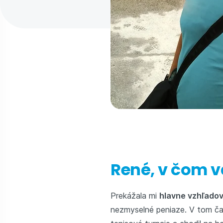
René, v čom 
Prekážala mi
hlavne vzhľado
nezmyselné peniaze. V tom čase 