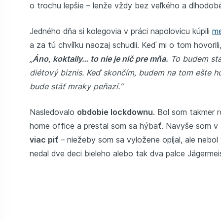
o trochu lepšie – lenže vždy bez veľkého a dlhodo
Jedného dňa si kolegovia v práci napolovicu kúpili
me
a za tú chvíľku naozaj schudli. Keď mi o tom hovorili
„
Áno, koktaily… to nie je nič pre mňa.
To budem stál
diétový biznis. Keď skončím, budem na tom ešte ho
bude stáť mraky peňazí.“
Nasledovalo
obdobie lockdownu
. Bol som takmer 
home office a prestal som sa hýbať. Navyše som 
viac piť
– niežeby som sa vyložene opíjal, ale nebol
nedal dve deci bieleho alebo tak dva palce Jägermei