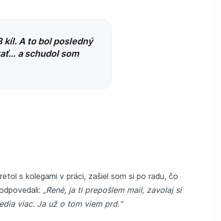
 kíl. A to bol posledný
kať… a schudol som
tol s kolegami v práci, zašiel som si po radu, čo
 odpovedali:
„René, ja ti prepošlem mail, zavolaj si
edia viac. Ja už o tom viem prd.“