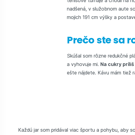
tenisové turnaje a chodil na 
nadšená, v služobnom aute s
mojich 191 cm výšky a postave
Prečo ste sa 
Skúšal som rôzne redukčné plá
a vyhovuje mi.
Na cukry príli
ešte nájdete. Kávu mám tiež r
Každú jar som pridával viac športu a pohybu, aby so