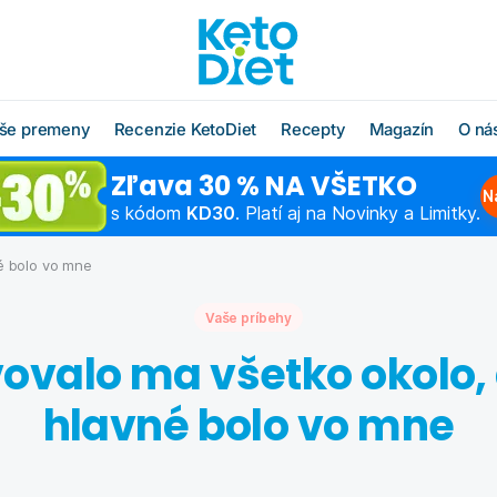
še premeny
Recenzie KetoDiet
Recepty
Magazín
O ná
Zľava 30 % NA VŠETKO
O radoch KetoDiet
Všetky recepty
O značke KetoDi
Blog
N
s kódom
KD30
. Platí aj na Novinky a Limitky.
Čo jesť po diéte
Keto recepty (od 1. kroku
Náš tím
Ako rýchlo schu
diéty)
né bolo vo mne
Časté otázky
Výživová poradň
Chudnutie do pl
Low carb recepty (od 3.
kroku diéty)
Vaše príbehy
Schudnite s odborníkom
Hľadáme obcho
Ako začať šport
partnerov
ovalo ma všetko okolo, 
Vzorové jedálničky
Chudnutie po pä
Affiliate progra
Klub Moja KetoDiet
hlavné bolo vo mne
Kontakty