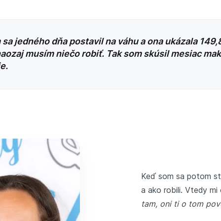
m sa jedného dňa postavil na váhu a ona ukázala 149,8
naozaj musím niečo robiť. Tak som skúsil mesiac ma
e.
Keď som sa potom stre
a ako robili. Vtedy mi
tam, oni ti o tom pov