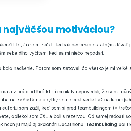
u najväčšou motiváciou?
nčiť to, čo som začal. Jednak nechcem ostatným dávať príč
ám sebe dlho vyčítam, keď sa mi niečo nepodarí.
u bolo nadšenie. Potom som zisťoval, čo všetko je mi veľké 
a a v práci od ľudí, ktorí mi nikdy nepovedali, že som tučný.
 iba na začiatku
a úbytky som chcel vedieť až na konci jedn
 eufóriu som zažil, keď som si pred teambuildingom (v treťo
ete, obliekol som 3XL a boli s rezervou. Od samej radosti so
ak nech ju majú aj akcionári Decathlonu.
Teambuilding
bol t