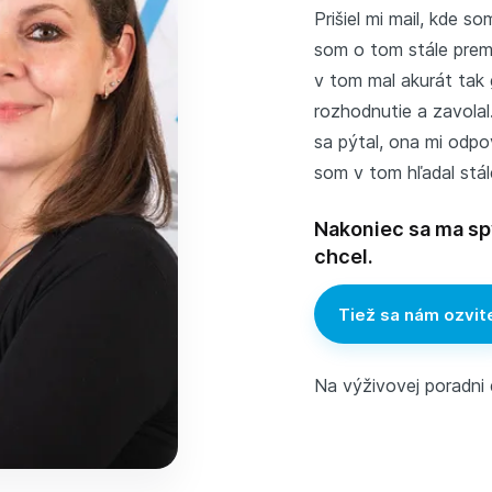
Prišiel mi mail, kde s
som o tom stále premý
v tom mal akurát tak g
rozhodnutie a zavolal
sa pýtal, ona mi odp
som v tom hľadal stál
Nakoniec sa ma spý
chcel.
Tiež sa nám ozvit
Na výživovej poradni d