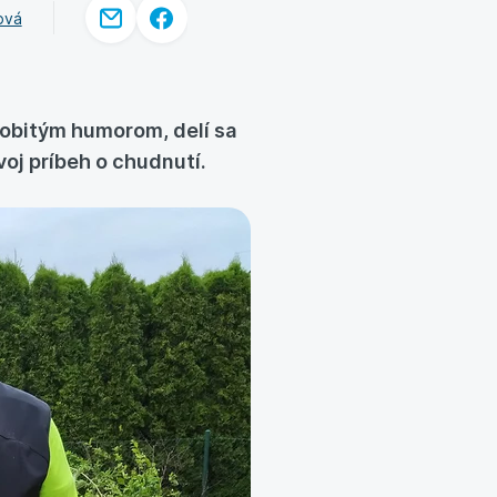
ová
osobitým humorom, delí sa
svoj príbeh o chudnutí.