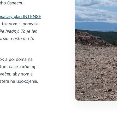
bého úspechu.
sačný plán INTENSE
, tak som si pomyslel
e hladný. To je len
ršie a ešte ma to
rok a pol doma na
v tom čase
začal aj
 večer, aby som si
stera na upokojenie.