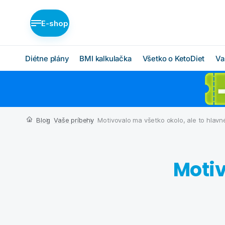
E-shop
Diétne plány
BMI kalkulačka
Všetko o KetoDiet
Va
Diétne plány KetoDiet
Ako KetoDiet funguje
O proteínovej diéte
Nízka nadváha (BASIC)
Blog
Vaše príbehy
Motivovalo ma všetko okolo, ale to hlav
Ketóza
Stredná nadváha
(MEDIUM)
Chcem začať
Vysoká nadváha
Motiv
BMI kalkulačka
(INTENSE)
Čo budem jesť
Ktorý plán je pre mňa?