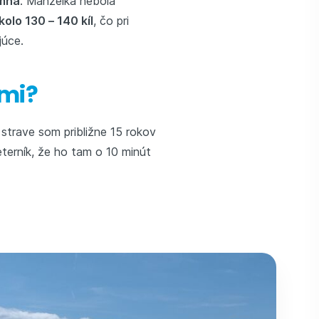
 mňa
. Manželka nebola
olo 130 – 140 kíl
, čo pri
júce.
ami?
strave som približne 15 rokov
terník, že ho tam o 10 minút