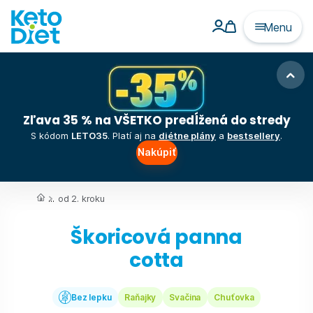
Menu
Zľava 35 % na VŠETKO predĺžená do stredy
S kódom
LETO35
. Platí aj na
diétne plány
a
bestsellery
.
Nakúpiť
...
od 2. kroku
Škoricová panna
cotta
Bez lepku
Raňajky
Svačina
Chuťovka