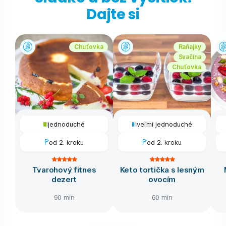
Dajte si
Chuťovka
Raňajky
Svačina
Chuťovka
jednoduché
veľmi jednoduché
od 2. kroku
od 2. kroku
Tvarohový fitnes
Keto tortička s lesným
dezert
ovocím
90 min
60 min