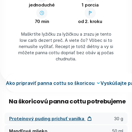
jednoduché
1 porcia
70 min
od 2. kroku
Maškrtíte lyžičku za lyžičkou a zrazu je tento
low carb dezert preč. A viete čo? Vôbec si to
nemusíte vyčítať. Recept je totiž diétny a vy si
môžete panna cottu dopriať bez obáv aj počas
chudnutia.
Ako pripraviť panna cottu so škoricou
Vyskúšajte p
Na škoricovú panna cottu potrebujeme
Proteínový puding príchuť vanilka
30 g
Mandľové mlieko
50 ml