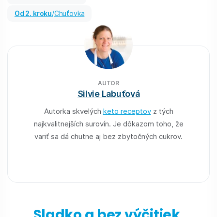
od 2. kroku
/
Chuťovka
AUTOR
Silvie Labuťová
Autorka skvelých
keto receptov
z tých
najkvalitnejších surovín. Je dôkazom toho, že
variť sa dá chutne aj bez zbytočných cukrov.
Sladko a bez výčitiek.