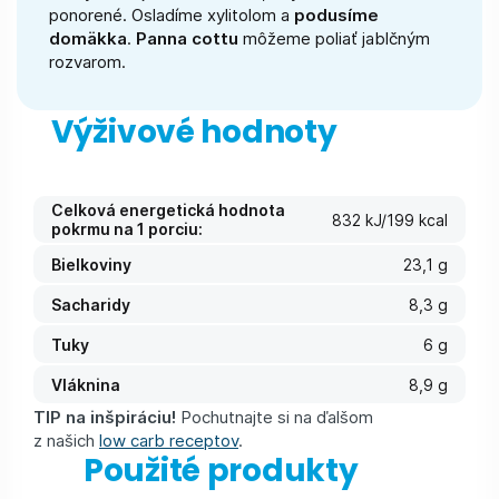
ponorené. Osladíme xylitolom a
podusíme
domäkka
.
Panna cottu
môžeme poliať jablčným
rozvarom.
Výživové hodnoty
Celková energetická hodnota
832 kJ/199 kcal
pokrmu na 1 porciu:
Bielkoviny
23,1 g
Sacharidy
8,3 g
Tuky
6 g
Vláknina
8,9 g
TIP na inšpiráciu!
Pochutnajte si na ďalšom
z našich
low carb receptov
.
Použité produkty