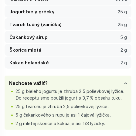
Jogurt biely grécky
25 g
Tvaroh tučný (vanička)
25 g
Čakankový sirup
5 g
Škorica mletá
2 g
Kakao holandské
2 g
Nechcete vážiť?
25 g bieleho jogurtu je zhruba 2,5 polievkovej lyžice.
Do receptu sme použili jogurt s 3,7 % obsahu tuku.
25 g tvarohu je zhruba 2,5 polievkovej lyžice.
5 g čakankového sirupu je asi 1 čajová lyžička.
2 g mletej škorice a kakaa je asi 1/3 lyžičky.