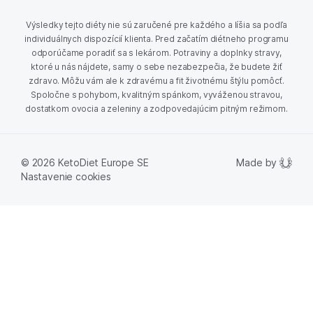
Výsledky tejto diéty nie sú zaručené pre každého a líšia sa podľa
individuálnych dispozícií klienta. Pred začatím diétneho programu
odporúčame poradiť sa s lekárom. Potraviny a doplnky stravy,
ktoré u nás nájdete, samy o sebe nezabezpečia, že budete žiť
zdravo. Môžu vám ale k zdravému a fit životnému štýlu pomôcť.
Spoločne s pohybom, kvalitným spánkom, vyváženou stravou,
dostatkom ovocia a zeleniny a zodpovedajúcim pitným režimom.
Made by
© 2026 KetoDiet Europe SE
Nastavenie cookies