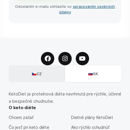
Odoslaním e-⁠mailu súhlasíte so
spracovaním osobných
údajov
CZ
SK
KetoDiet je proteínová diéta navrhnutá pre rýchle, účinné
a bezpečné chudnutie.
O keto diéte
Chcem začať
Dietné plány KetoDiet
Čo jesť pri keto diéte
Ako rýchlo schudnúť