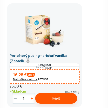
Proteínový puding – príchuť vanilka
(7 porcií)
Original
od 1. kroku
16,25 €
-35
%
Do košíka s kódom
LETO35
25,00 €
Skladom
119,05 €
/kg
Kúpiť