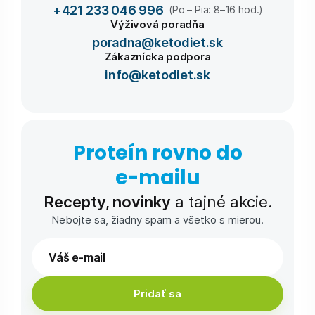
+421 233 046 996
(Po – Pia: 8–16 hod.)
Výživová poradňa
poradna@ketodiet.sk
Zákaznícka podpora
info@ketodiet.sk
Proteín rovno do
e-⁠mailu
Recepty, novinky
a tajné akcie.
Nebojte sa, žiadny spam a všetko s mierou.
Pridať sa