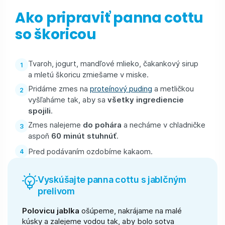
Ako pripraviť panna cottu
so škoricou
Tvaroh, jogurt, mandľové mlieko, čakankový sirup
a mletú škoricu zmiešame v miske.
Pridáme zmes na
proteínový puding
a metličkou
vyšľaháme tak, aby sa
všetky ingrediencie
spojili
.
Zmes nalejeme
do pohára
a necháme v chladničke
aspoň
60 minút stuhnúť
.
Pred podávaním ozdobíme kakaom.
Vyskúšajte panna cottu s jablčným
prelivom
Polovicu jablka
ošúpeme, nakrájame na malé
kúsky a zalejeme vodou tak, aby bolo sotva