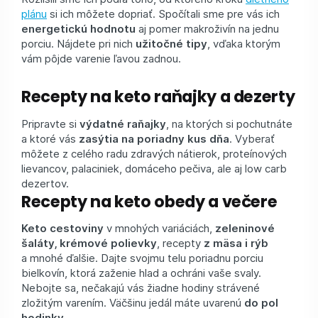
plánu
si ich môžete dopriať. Spočítali sme pre vás ich
energetickú hodnotu
aj pomer makroživín na jednu
porciu. Nájdete pri nich
užitočné tipy
, vďaka ktorým
vám pôjde varenie ľavou zadnou.
Recepty na keto raňajky a dezerty
Pripravte si
výdatné raňajky
, na ktorých si pochutnáte
a ktoré vás
zasýtia na poriadny kus dňa
. Vyberať
môžete z celého radu zdravých nátierok, proteínových
lievancov, palaciniek, domáceho pečiva, ale aj low carb
dezertov.
Recepty na keto obedy a večere
Keto cestoviny
v mnohých variáciách,
zeleninové
šaláty, krémové polievky
, recepty
z mäsa i rýb
a mnohé ďalšie. Dajte svojmu telu poriadnu porciu
bielkovín, ktorá zaženie hlad a ochráni vaše svaly.
Nebojte sa, nečakajú vás žiadne hodiny strávené
zložitým varením. Väčšinu jedál máte uvarenú
do pol
hodinky
.