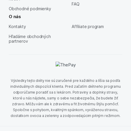
FAQ
Obchodné podmienky
O nás
Kontakty
Affiliate program
Hľadáme obchodných
partnerov
Výsledky tejto diéty nie sú zaručené pre každého a líšia sa podľa
individuálnych dispozícií klienta. Pred začatím diétneho programu
odporúčame poradiť sa s lekárom. Potraviny a doplnky stravy,
ktoré u nás nájdete, samy o sebe nezabezpečia, že budete žiť
zdravo. Môžu vám ale k zdravému a fit životnému štýlu pomôcť.
Spoločne s pohybom, kvalitným spánkom, vyváženou stravou,
dostatkom ovocia a zeleniny a zodpovedajúcim pitným režimom.