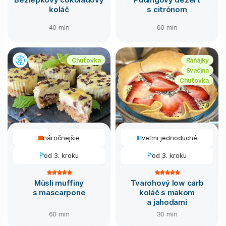
koláč
s citrónom
40 min
60 min
Chuťovka
Raňajky
Svačina
Chuťovka
náročnejšie
veľmi jednoduché
od 3. kroku
od 3. kroku
Müsli muffiny
Tvarohový low carb
s mascarpone
koláč s makom
a jahodami
60 min
30 min