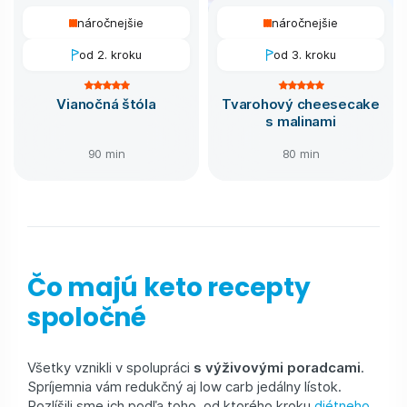
náročnejšie
náročnejšie
od 2. kroku
od 3. kroku
Vianočná štóla
Tvarohový cheesecake
s malinami
90 min
80 min
Čo majú keto recepty
spoločné
Všetky vznikli v spolupráci
s výživovými poradcami
.
Spríjemnia vám redukčný aj low carb jedálny lístok.
Rozlíšili sme ich podľa toho, od ktorého kroku
diétneho