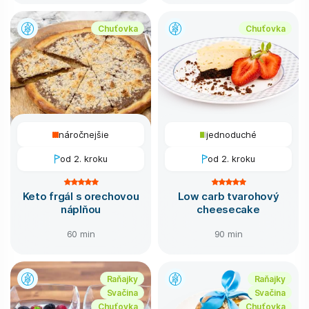
Chuťovka
Chuťovka
náročnejšie
jednoduché
od 2. kroku
od 2. kroku
Keto frgál s orechovou
Low carb tvarohový
náplňou
cheesecake
60 min
90 min
Raňajky
Raňajky
Svačina
Svačina
Chuťovka
Chuťovka