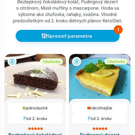
Bezlepkový čokoládový koláč, Pudingový dezert
s citrónom, Müsli muffiny s mascarpone. Hodia sa
výborne ako chuťovka, raňajky, svačina. Vhodné
predovšetkým od 2. kroku diétnych plánov KetoDiet.
1
Spresniť parametre
Chuťovka
Chuťovka
jednoduché
náročnejšie
od 2. kroku
od 2. kroku
Bezlepkový čokoládový
Pudingový dezert