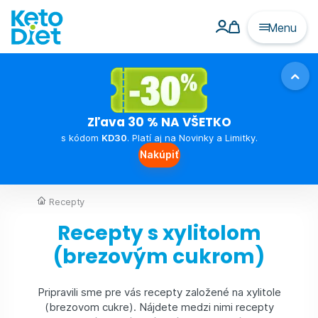
Menu
Zľava 30 % NA VŠETKO
s kódom
KD30
. Platí aj na Novinky a Limitky.
Nakúpiť
Recepty
Recepty s xylitolom
(brezovým cukrom)
Pripravili sme pre vás recepty založené na xylitole
(brezovom cukre). Nájdete medzi nimi recepty