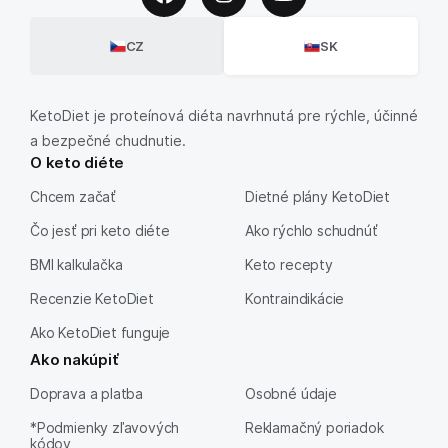
CZ
SK
KetoDiet je proteínová diéta navrhnutá pre rýchle, účinné
a bezpečné chudnutie.
O keto diéte
Chcem začať
Dietné plány KetoDiet
Čo jesť pri keto diéte
Ako rýchlo schudnúť
BMI kalkulačka
Keto recepty
Recenzie KetoDiet
Kontraindikácie
Ako KetoDiet funguje
Ako nakúpiť
Doprava a platba
Osobné údaje
*Podmienky zľavových
Reklamačný poriadok
kódov