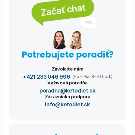
Začať chat
Potrebujete poradiť?
Zavolajte nám
+421 233 046 996
(Po – Pia: 8–16 hod.)
Výživová poradňa
poradna@ketodiet.sk
Zákaznícka podpora
info@ketodiet.sk