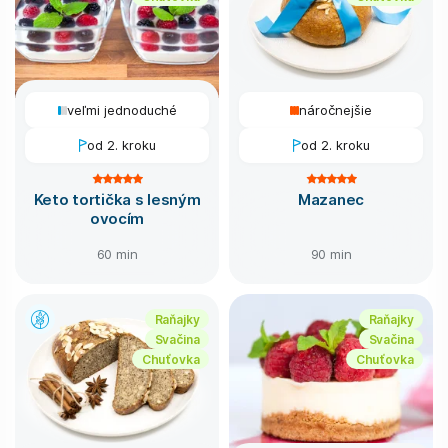
veľmi jednoduché
náročnejšie
od 2. kroku
od 2. kroku
Keto tortička s lesným
Mazanec
ovocím
60 min
90 min
Raňajky
Raňajky
Svačina
Svačina
Chuťovka
Chuťovka