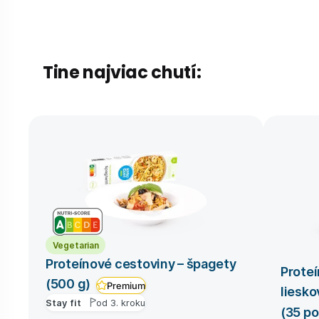
Tine najviac chutí:
Vegetarian
Proteínové cestoviny – špagety
Proteí
(500 g)
Premium
liesko
Stay fit
od 3. kroku
(35 po