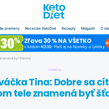
še premeny
Recenzie KetoDiet
Recepty
Magazín
O ná
Zľava 30 % NA VŠETKO
O radoch KetoDiet
Všetky recepty
O značke KetoDi
Blog
N
s kódom
KD30
. Platí aj na Novinky a Limitky.
Čo jesť po diéte
Keto recepty (od 1. kroku
Náš tím
Ako rýchlo schu
diéty)
 znamená byť šťastný
Časté otázky
Výživová poradň
Chudnutie do pl
Low carb recepty (od 3.
kroku diéty)
Celebrity
Schudnite s odborníkom
Hľadáme obcho
Ako začať šport
partnerov
áčka Tina: Dobre sa cít
Vzorové jedálničky
Chudnutie po pä
Affiliate progra
Klub Moja KetoDiet
om tele znamená byť šť
Kontakty