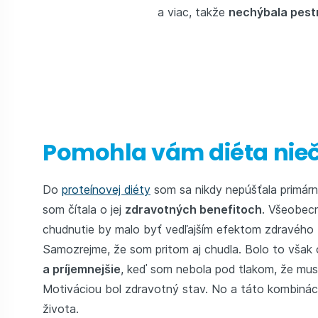
a viac, takže
nechýbala pest
Pomohla vám diéta nie
Do
proteínovej diéty
som sa nikdy nepúšťala primárn
som čítala o jej
zdravotných benefitoch
. Všeobecn
chudnutie by malo byť vedľajším efektom zdravého 
Samozrejme, že som pritom aj chudla. Bolo to však
a príjemnejšie
, keď som nebola pod tlakom, že mus
Motiváciou bol zdravotný stav. No a táto kombinácia
života.