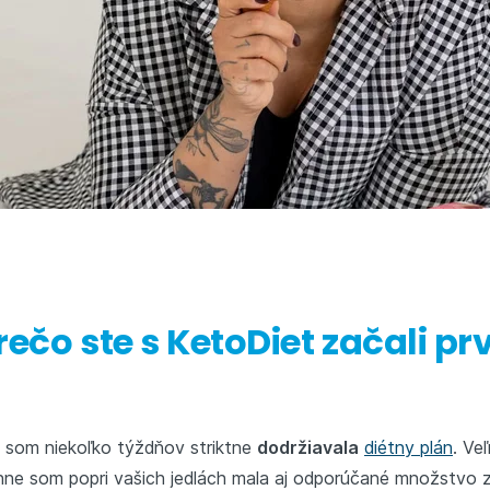
rečo ste s KetoDiet začali pr
y som niekoľko týždňov striktne
dodržiavala
diétny plán
. Ve
e som popri vašich jedlách mala aj odporúčané množstvo zel