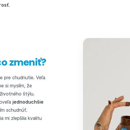
rosť
.
čo zmeniť?
e pre chudnutie. Veľa
e si myslím, že
životného štýlu.
 oveľa
jednoduchšie
ím schudnúť.
 mi zlepšila kvalitu