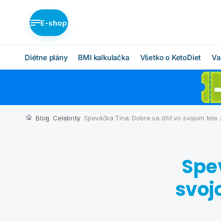
E-shop
Diétne plány
BMI kalkulačka
Všetko o KetoDiet
Va
Diétne plány KetoDiet
Ako KetoDiet funguje
O proteínovej diéte
Nízka nadváha (BASIC)
Blog
Celebrity
Speváčka Tina: Dobre sa cítiť vo svojom tele
Ketóza
Stredná nadváha
(MEDIUM)
Chcem začať
Vysoká nadváha
Spev
BMI kalkulačka
(INTENSE)
Čo budem jesť
svoj
Ktorý plán je pre mňa?