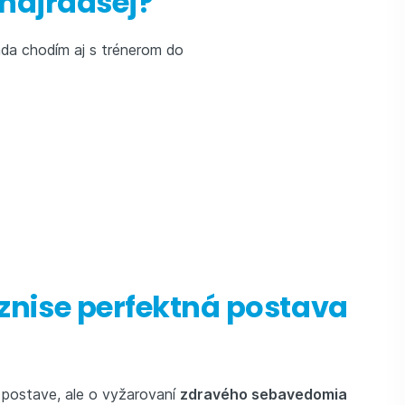
 najradšej?
ada chodím aj s trénerom do
iznise perfektná postava
j postave, ale o vyžarovaní
zdravého sebavedomia