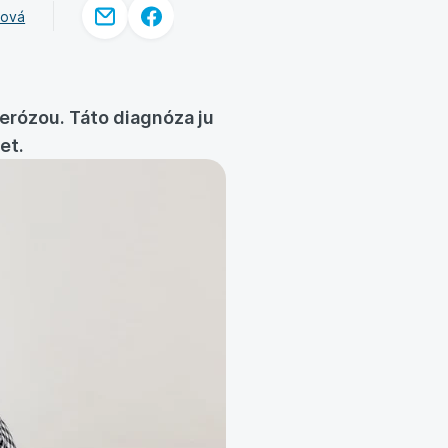
zová
erózou. Táto diagnóza ju
et.