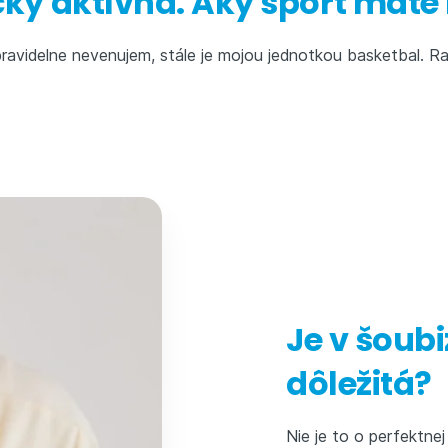
icky aktívna. Aký šport máte
pravidelne nevenujem, stále je mojou jednotkou basketbal. R
Je v šoub
dôležitá?
Nie je to o perfektne