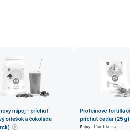
nový nápoj – príchuť
Proteínové tortilla č
vý oriešok a čokoláda
príchuť čedar (25 g)
rcií)
Enjoy
od 1. kroku