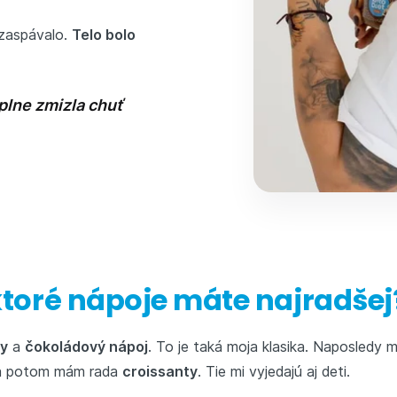
 zaspávalo.
Telo bolo
plne zmizla chuť
 ktoré nápoje máte najradšej
y
a
čokoládový nápoj
. To je taká moja klasika. Naposledy m
 a potom mám rada
croissanty
. Tie mi vyjedajú aj deti.