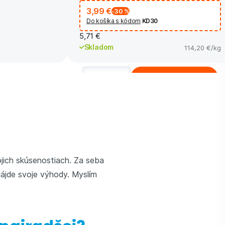
3,99 €
-30
%
Do košíka s kódom
KD30
5,71 €
Skladom
114,20 €
/kg
Kúpiť
ojich skúsenostiach. Za seba
nájde svoje výhody. Myslím