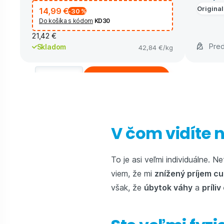
Original
14,99 €
-30
%
Do košíka s kódom
KD30
21,42 €
Pred
Skladom
42,84 €
/kg
Kúpiť
V čom vidíte 
To je asi veľmi individuálne.
viem, že mi
znížený príjem c
však, že
úbytok váhy
a
príli