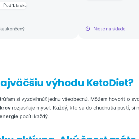
od 1. kroku
aj ukončený
Nie je na sklade
najväčšiu výhodu KetoDiet?
 Netrúfam si vyzdvihnúť jednu všeobecnú. Môžem hovoriť o sv
ukrov
rozjasňuje myseľ. Každý, kto sa do chudnutia pustí, si 
v energie
pocíti každý.