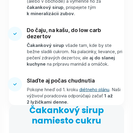
(alebo v obchode) a vymeníte ho za
čakankový sirup
, prispejete tým
k mineralizácii zubov
.
Do čaju, na kašu, do low carb
dezertov
Čakankový sirup
všade tam, kde by ste
bežne sladili cukrom. Na palacinky, lievance, pri
pečení zdravých dezertov, ale
aj do slanej
kuchyne
na prípravu marinád a omáčok.
Slaďte aj počas chudnutia
Pokojne hneď od 1. kroku
diétneho plánu
. Naši
výživoví poradcovia odporúčajú začať
1 až
2 lyžičkami denne
.
Čakankový sirup
namiesto cukru