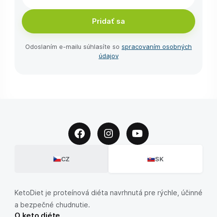
Pridať sa
Odoslaním e-⁠mailu súhlasíte so
spracovaním osobných
údajov
CZ
SK
KetoDiet je proteínová diéta navrhnutá pre rýchle, účinné
a bezpečné chudnutie.
O keto diéte