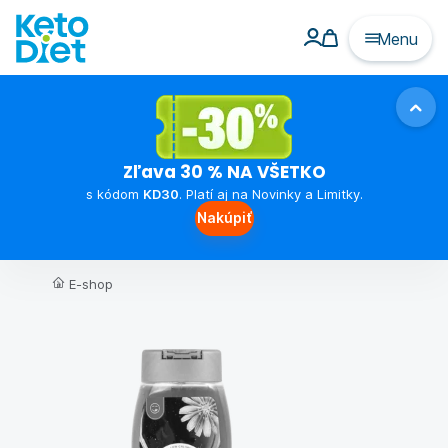
Menu
Zľava 30 % NA VŠETKO
s kódom
KD30
. Platí aj na Novinky a Limitky.
Nakúpiť
E-shop