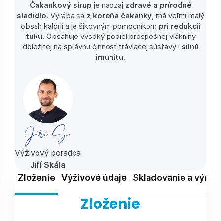
Čakankový sirup
je naozaj
zdravé a prírodné
sladidlo
. Vyrába sa
z koreňa čakanky
, má veľmi malý
obsah kalórií a je šikovným pomocníkom
pri redukcii
tuku
. Obsahuje vysoký podiel prospešnej vlákniny
dôležitej na správnu činnosť tráviacej sústavy i
silnú
imunitu
.
Jiří S.
Výživový poradca
Jiří Skála
Zloženie
Výživové údaje
Skladovanie a výrob
Zloženie