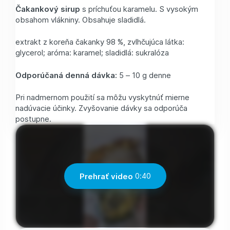
Čakankový sirup
s príchuťou karamelu. S vysokým
obsahom vlákniny. Obsahuje sladidlá.
extrakt z koreňa čakanky 98 %, zvlhčujúca látka:
glycerol; aróma: karamel; sladidlá: sukralóza
Odporúčaná denná dávka:
5 – 10 g denne
Pri nadmernom použití sa môžu vyskytnúť mierne
nadúvacie účinky. Zvyšovanie dávky sa odporúča
postupne.
Prehrať video
0:40