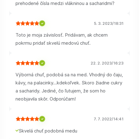
prehodené čísla medzi vlákninou a sacharidmi?
5. 3. 2023
/
18:31
Toto je moja závislosť. Pridávam, ak chcem
pokrmu pridať skvelú medovú chuť.
22. 2. 2023
/
16:23
Výborná chuť, podobá sa na med. Vhodný do čaju,
kávy, na palacinky...kdekoľvek. Skoro žiadne cukry
a sacharidy. Jediné, čo ľutujem, že som ho
neobjavila skôr. Odporúčam!
7. 7. 2022
/
14:41
Skvelá chuť podobná medu