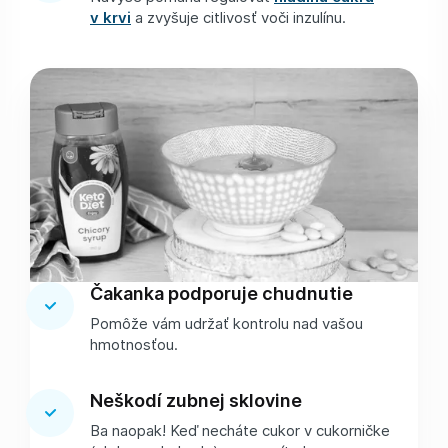
v krvi
a zvyšuje citlivosť voči inzulínu.
Čakanka podporuje chudnutie
Pomôže vám udržať kontrolu nad vašou
hmotnosťou.
Neškodí zubnej sklovine
Ba naopak! Keď necháte cukor v cukorničke