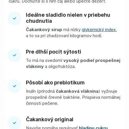
cukru. Dochuťte si s ním čaj alebo upečte dezert.
Ideálne sladidlo nielen v priebehu
chudnutia
Čakankový sirup
má nízky
glykemický index
,
a to sa pri zhadzovaní kilogramov hodí.
Pre dlhší pocit sýtosti
To má na svedomí
vysoký podiel prospešnej
vlákniny
a oligofruktóza.
Pôsobí ako prebiotikum
Inulín (prírodná
čakanková vláknina
) vyživuje
prospešné črevné baktérie. Prispieva normálnej
činnosti pečene.
Čakankový original
Navyše pomáha regulovať
hladinu cukru