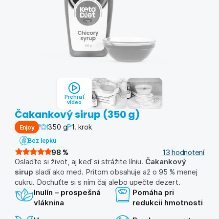
Prehrať
video
Čakankový sirup (350 g)
350 g
1. krok
Enjoy
Bez lepku
98
%
13
hodnotení
Oslaďte si život, aj keď si strážite líniu.
Čakankový
sirup
sladí ako med. Pritom obsahuje až o 95 % menej
cukru. Dochuťte si s ním čaj alebo upečte dezert.
Inulín – prospešná
Pomáha pri
vláknina
redukcii hmotnosti