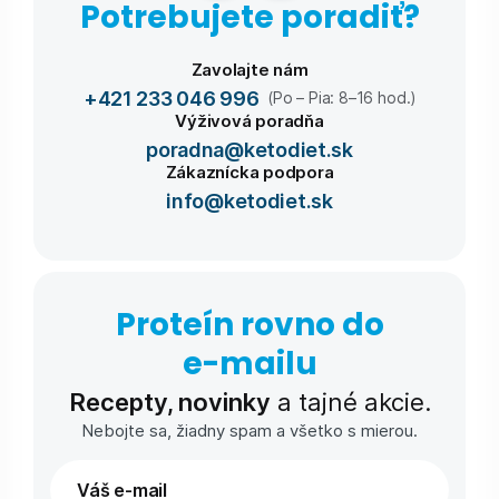
Potrebujete poradiť?
Zavolajte nám
+421 233 046 996
(Po – Pia: 8–16 hod.)
Výživová poradňa
poradna@ketodiet.sk
Zákaznícka podpora
info@ketodiet.sk
Proteín rovno do
e-⁠mailu
Recepty, novinky
a tajné akcie.
Nebojte sa, žiadny spam a všetko s mierou.