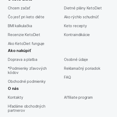
Chcem začať
Dietné plány KetoDiet
Čo jesť pri keto diéte
Ako rýchlo schudnúť
BMI kalkulačka
Keto recepty
Recenzie KetoDiet
Kontraindikácie
Ako KetoDiet funguje
Ako nakúpiť
Doprava a platba
Osobné údaje
*Podmienky zľavových
Reklamačný poriadok
kódov
FAQ
Obchodné podmienky
O nás
Kontakty
Affiliate program
Hľadáme obchodných
partnerov