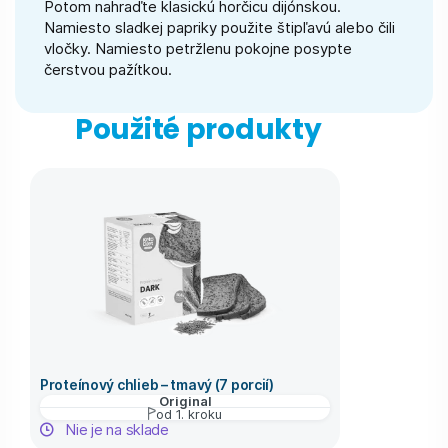
Potom nahraďte klasickú horčicu dijónskou.
Namiesto sladkej papriky použite štipľavú alebo čili
vločky. Namiesto petržlenu pokojne posypte
čerstvou pažítkou.
Použité produkty
Proteínový chlieb – tmavý (7 porcií)
Original
od 1. kroku
Nie je na sklade