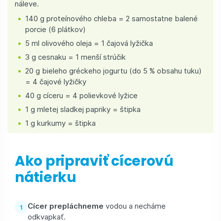
náleve.
140 g proteínového chleba = 2 samostatne balené
porcie (6 plátkov)
5 ml olivového oleja = 1 čajová lyžička
3 g cesnaku = 1 menší strúčik
20 g bieleho gréckeho jogurtu (do 5 % obsahu tuku)
= 4 čajové lyžičky
40 g cíceru = 4 polievkové lyžice
1 g mletej sladkej papriky = štipka
1 g kurkumy = štipka
Ako pripraviť cícerovú
nátierku
Cícer prepláchneme
vodou a necháme
odkvapkať.