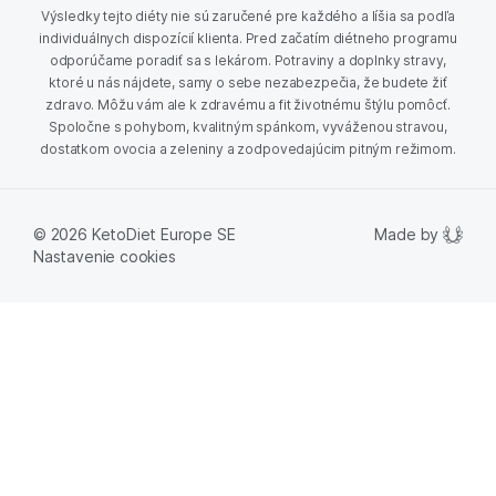
Výsledky tejto diéty nie sú zaručené pre každého a líšia sa podľa
individuálnych dispozícií klienta. Pred začatím diétneho programu
odporúčame poradiť sa s lekárom. Potraviny a doplnky stravy,
ktoré u nás nájdete, samy o sebe nezabezpečia, že budete žiť
zdravo. Môžu vám ale k zdravému a fit životnému štýlu pomôcť.
Spoločne s pohybom, kvalitným spánkom, vyváženou stravou,
dostatkom ovocia a zeleniny a zodpovedajúcim pitným režimom.
Made by
© 2026 KetoDiet Europe SE
Nastavenie cookies