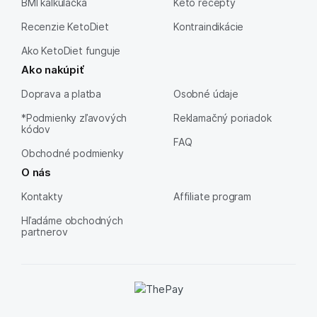
BMI kalkulačka
Keto recepty
Recenzie KetoDiet
Kontraindikácie
Ako KetoDiet funguje
Ako nakúpiť
Doprava a platba
Osobné údaje
*Podmienky zľavových
Reklamačný poriadok
kódov
FAQ
Obchodné podmienky
O nás
Kontakty
Affiliate program
Hľadáme obchodných
partnerov