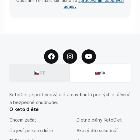
Odoslaním e-⁠mailu súhlasíte so
spracovaním osobných
údajov
CZ
SK
KetoDiet je proteínová diéta navrhnutá pre rýchle, účinné
a bezpečné chudnutie.
O keto diéte
Chcem začať
Dietné plány KetoDiet
Čo jesť pri keto diéte
Ako rýchlo schudnúť