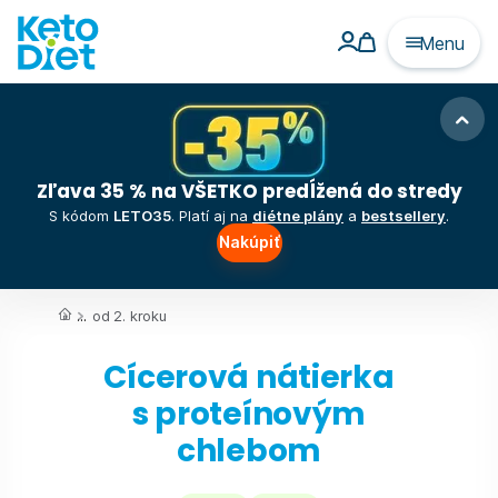
Menu
Zľava 35 % na VŠETKO predĺžená do stredy
S kódom
LETO35
. Platí aj na
diétne plány
a
bestsellery
.
Nakúpiť
...
od 2. kroku
Cícerová nátierka
s proteínovým
chlebom