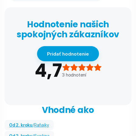
Hodnotenie našich
spokojných zákazníkov
Pridať hodnotenie
4,7
3
hodnotení
Vhodné ako
od 2. kroku
/
Raňajky
od 2. kroku
/
Svačina