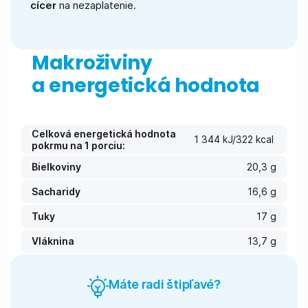
cícer
na nezaplatenie.
Makroživiny
a energetická hodnota
Celková energetická hodnota
1 344 kJ/322 kcal
pokrmu na 1 porciu:
Bielkoviny
20,3 g
Sacharidy
16,6 g
Tuky
17 g
Vláknina
13,7 g
Máte radi štipľavé?