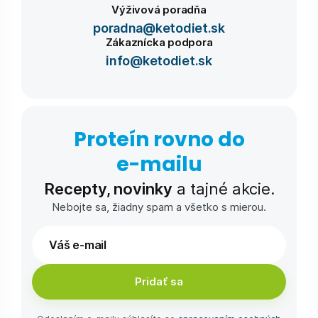
Výživová poradňa
poradna@ketodiet.sk
Zákaznícka podpora
info@ketodiet.sk
Proteín rovno do
e-⁠mailu
Recepty, novinky
a tajné akcie.
Nebojte sa, žiadny spam a všetko s mierou.
Pridať sa