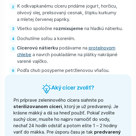
K odkvapkanému cíceru pridáme jogurt, horčicu,
olivový olej, prelisovaný cesnak, štipku kurkumy
a mletej červenej papriky.
Všetko spoločne
rozmixujeme
na hladkú nátierku.
Dochutíme soľou a korením.
Cícerovú nátierku
podávame na
proteínovom
chlebe
a navrch poukladáme na plátky nakrájané
varené vajíčko.
Podľa chuti posypeme petržlenovou vňaťou.
Aký cícer zvoliť?
Pri príprave zeleninového cícera siahnite po
sterilizovanom cíceri
, ktorý je už predvarený. Je
krásne mäkký a dá sa hneď použiť. Pokiaľ zvolíte
suchý cícer, musíte ho najprv namočiť do vody,
nechať 24 hodín odstáť a potom ešte 1 – 2 hodiny
variť do mäkka. Pre úsporu času je tak
predvarený