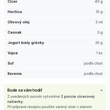
Cícer
40 g
Horčica
10 g
Olivový olej
5 ml
Cesnak
3 g
Jogurt biely grécky
20 g
Vajce
1 ks
Soľ
podľa chuti
Korenie
podľa chuti
Bude sa vám hodiť
Z uvedených surovín vytvoríme
2 porcie cícerovej
nátierky
.
Pri príprave receptu použite varený cícer v slanom