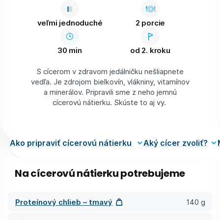
veľmi jednoduché
2 porcie
30 min
od 2. kroku
S cícerom v zdravom jedálničku nešliapnete
vedľa. Je zdrojom bielkovín, vlákniny, vitamínov
a minerálov. Pripravili sme z neho jemnú
cícerovú nátierku. Skúste to aj vy.
Ako pripraviť cícerovú nátierku
Aký cícer zvoliť?
Na cícerovú nátierku potrebujeme
Proteínový chlieb – tmavý
140 g