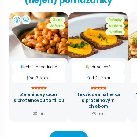
(nejen) pomazánky
Obed
Raňajky
Večera
Večera
Svačina
veľmi jednoduché
jednoduché
od 3. kroku
od 2. kroku
Zeleninový cícer
Tekvicová nátierka
s proteínovou tortillou
s proteínovým
chlebom
30 min
40 min