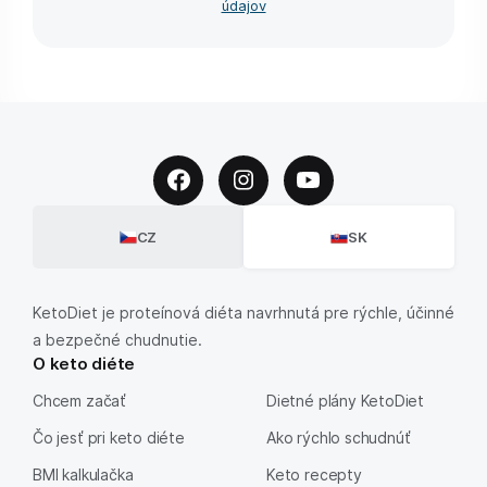
údajov
CZ
SK
KetoDiet je proteínová diéta navrhnutá pre rýchle, účinné
a bezpečné chudnutie.
O keto diéte
Chcem začať
Dietné plány KetoDiet
Čo jesť pri keto diéte
Ako rýchlo schudnúť
BMI kalkulačka
Keto recepty