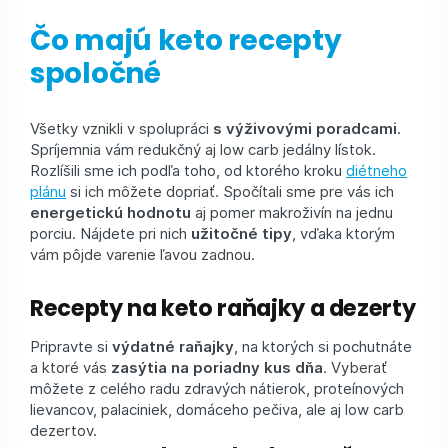
Čo majú keto recepty
spoločné
Všetky vznikli v spolupráci
s výživovými poradcami
.
Spríjemnia vám redukčný aj low carb jedálny lístok.
Rozlíšili sme ich podľa toho, od ktorého kroku
diétneho
plánu
si ich môžete dopriať. Spočítali sme pre vás ich
energetickú hodnotu
aj pomer makroživín na jednu
porciu. Nájdete pri nich
užitočné tipy
, vďaka ktorým
vám pôjde varenie ľavou zadnou.
Recepty na keto raňajky a dezerty
Pripravte si
výdatné raňajky
, na ktorých si pochutnáte
a ktoré vás
zasýtia na poriadny kus dňa
. Vyberať
môžete z celého radu zdravých nátierok, proteínových
lievancov, palaciniek, domáceho pečiva, ale aj low carb
dezertov.