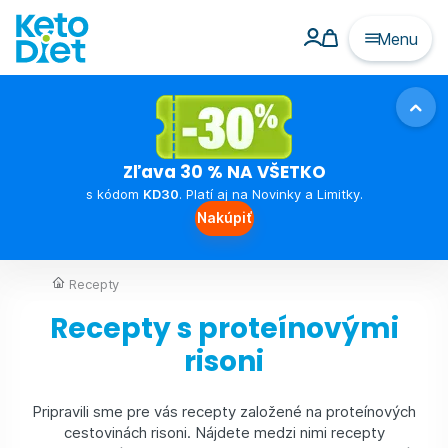
Menu
Zľava 30 % NA VŠETKO
s kódom
KD30
. Platí aj na Novinky a Limitky.
Nakúpiť
Recepty
Recepty s proteínovými
risoni
Pripravili sme pre vás recepty založené na proteínových
cestovinách risoni. Nájdete medzi nimi recepty