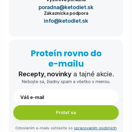
poradna@ketodiet.sk
Zákaznícka podpora
info@ketodiet.sk
Proteín rovno do
e-⁠mailu
Recepty, novinky
a tajné akcie.
Nebojte sa, žiadny spam a všetko s mierou.
Pridať sa
Odoslaním e-⁠mailu súhlasíte so
spracovaním osobných