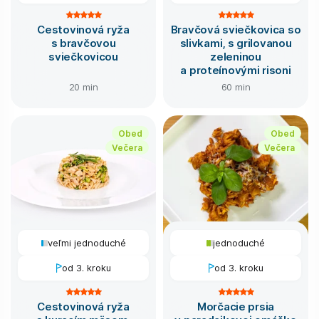
Cestovinová ryža
Bravčová sviečkovica so
s bravčovou
slivkami, s grilovanou
sviečkovicou
zeleninou
a proteínovými risoni
20 min
60 min
Obed
Obed
Večera
Večera
veľmi jednoduché
jednoduché
od 3. kroku
od 3. kroku
Cestovinová ryža
Morčacie prsia