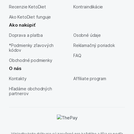
Recenzie KetoDiet
Kontraindikácie
Ako KetoDiet funguje
Ako nakúpiť
Doprava a platba
Osobné údaje
*Podmienky zľavových
Reklamačný poriadok
kódov
FAQ
Obchodné podmienky
O nás
Kontakty
Affiliate program
Hľadáme obchodných
partnerov
Výsledky tejto diéty nie sú zaručené pre každého a líšia sa podľa