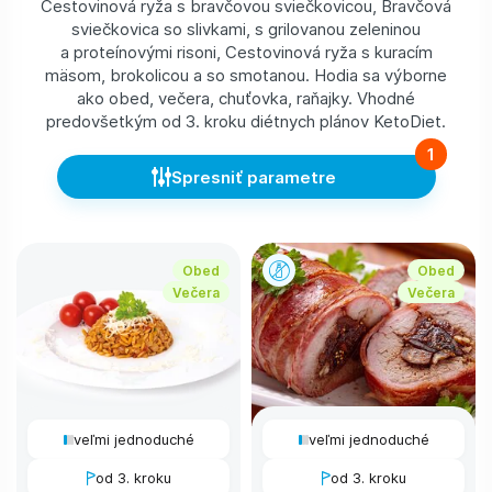
Cestovinová ryža s bravčovou sviečkovicou, Bravčová
sviečkovica so slivkami, s grilovanou zeleninou
a proteínovými risoni, Cestovinová ryža s kuracím
mäsom, brokolicou a so smotanou. Hodia sa výborne
ako obed, večera, chuťovka, raňajky. Vhodné
predovšetkým od 3. kroku diétnych plánov KetoDiet.
1
Spresniť parametre
Obed
Obed
Večera
Večera
veľmi jednoduché
veľmi jednoduché
od 3. kroku
od 3. kroku