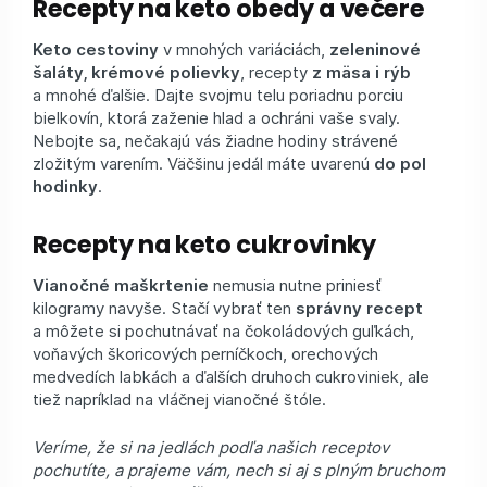
Recepty na keto obedy a večere
Keto cestoviny
v mnohých variáciách,
zeleninové
šaláty, krémové polievky
, recepty
z mäsa i rýb
a mnohé ďalšie. Dajte svojmu telu poriadnu porciu
bielkovín, ktorá zaženie hlad a ochráni vaše svaly.
Nebojte sa, nečakajú vás žiadne hodiny strávené
zložitým varením. Väčšinu jedál máte uvarenú
do pol
hodinky
.
Recepty na keto cukrovinky
Vianočné maškrtenie
nemusia nutne priniesť
kilogramy navyše. Stačí vybrať ten
správny recept
a môžete si pochutnávať na čokoládových guľkách,
voňavých škoricových perníčkoch, orechových
medvedích labkách a ďalších druhoch cukroviniek, ale
tiež napríklad na vláčnej vianočné štóle.
Veríme, že si na jedlách podľa našich receptov
pochutíte, a prajeme vám, nech si aj s plným bruchom