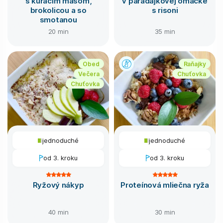
s kuracím mäsom,
v paradajkovej omáčke
brokolicou a so
s risoni
smotanou
20 min
35 min
Obed
Raňajky
Večera
Chuťovka
Chuťovka
jednoduché
jednoduché
od 3. kroku
od 3. kroku
Ryžový nákyp
Proteínová mliečna ryža
40 min
30 min