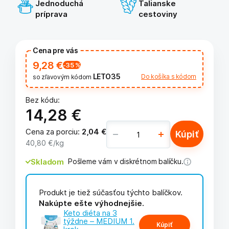
Jednoduchá
Talianske
príprava
cestoviny
Cena pre vás
9,28 €
-35
%
LETO35
Do košíka s kódom
so zľavovým kódom
Bez kódu:
14,28 €
Cena za porciu
:
2,04 €
Kúpiť
40,80 €
/kg
Skladom
Pošleme vám v diskrétnom balíčku.
Produkt je tiež súčasťou týchto balíčkov.
Nakúpte ešte výhodnejšie.
Keto diéta na 3
týždne – MEDIUM 1.
Kúpiť