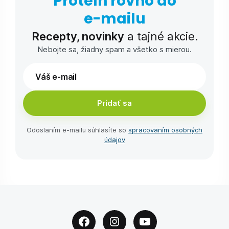
Proteín rovno do
e-⁠mailu
Recepty, novinky
a tajné akcie.
Nebojte sa, žiadny spam a všetko s mierou.
Pridať sa
Odoslaním e-⁠mailu súhlasíte so
spracovaním osobných
údajov