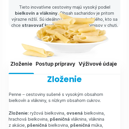
Tieto inovatívne cestoviny majú vysoký podiel
bielkovín a vlákniny
. Obsah sacharidov je pritom
výrazne nižší. Sú ideálnou voľbou pre každého, kto sa
chce
stravovať kvalitne
a bez kompromisov v chuti.
Zloženie
Postup prípravy
Výživové údaje
Skl
Zloženie
Penne – cestoviny sušené s vysokým obsahom
bielkovín a vlákniny, s nízkym obsahom cukrov.
Zloženie:
ryžová bielkovina,
ovsená
bielkovina,
hrachová bielkovina,
pšeničná
vláknina, vláknina
z akácie,
pšeničná
bielkovina,
pšeničná
múka,