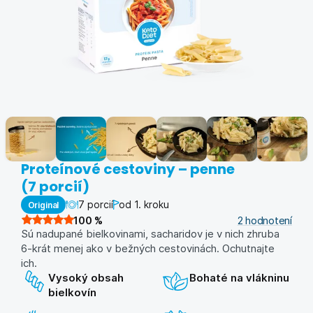
Proteínové cestoviny – penne
(7 porcií)
7 porcií
od 1. kroku
Original
100
%
2
hodnotení
Sú nadupané bielkovinami, sacharidov je v nich zhruba
6-krát menej ako v bežných cestovinách. Ochutnajte
ich.
Vysoký obsah
Bohaté na vlákninu
bielkovín