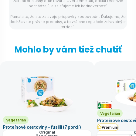
zakúpil príslušný druh tovaru. Overujeme tak, odkiaľ recenzie
pochádzajú, a zaisťujeme ich hodnovernosť.
Pamätajte, že ste za svoje príspevky zodpovední. Ďakujeme, že
dodržiavate právne predpisy, a to vrátane regulácie zdravotných
tvrdení..
Mohlo by vám tiež chutiť
Vegetarian
Vegetarian
Proteínové cestovi
Proteínové cestoviny – fusilli (7 porcií)
Premium
Original
S
od 1. kroku