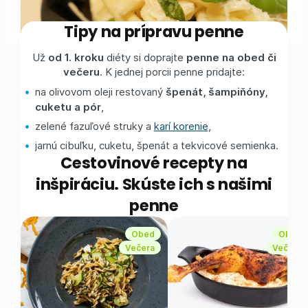
Tipy na prípravu penne
Už
od 1. kroku
diéty si doprajte
penne na obed či
večeru
. K jednej porcii penne pridajte:
na olivovom oleji restovaný
špenát, šampiňóny,
cuketu a pór
,
zelené fazuľové struky a
karí korenie
,
jarnú cibuľku, cuketu, špenát a tekvicové semienka.
Cestovinové recepty na
inšpiráciu. Skúste ich s našimi
penne
Obed
Obed
Večera
Večera