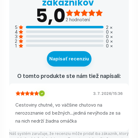
zákazníkov
5,0
2
hodnotení
5
2
×
4
0
×
3
0
×
2
0
×
1
0
×
Napísať recenziu
O tomto produkte ste nám tiež napísali:
3. 7. 2026
/
15:36
Cestoviny chutné, vo väčšine chutovo na
nerozoznanie od bežných...jediná nevýhoda ze sa
na nich nedrží žiadna omáčka
Náš systém zaručuje, že recenziu môže pridať iba zákazník, ktorý