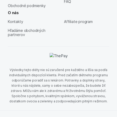
FAQ
Obchodné podmienky
O nás
Kontakty
Affiliate program
Hľadáme obchodných
partnerov
Výsledky tejto diéty nie sú zaručené pre každého a líšia sa podľa
individuálnych dispozícií klienta. Pred začatím diétneho programu
odporúčame poradiť sa s lekárom. Potraviny a doplnky stravy,
ktoré u nás nájdete, samy o sebe nezabezpečia, že budete žiť
zdravo. Môžu vám ale k zdravému a fit životnému štýlu pomôcť.
Spoločne s pohybom, kvalitným spánkom, vyváženou stravou,
dostatkom ovocia a zeleniny a zodpovedajúcim pitným režimom.