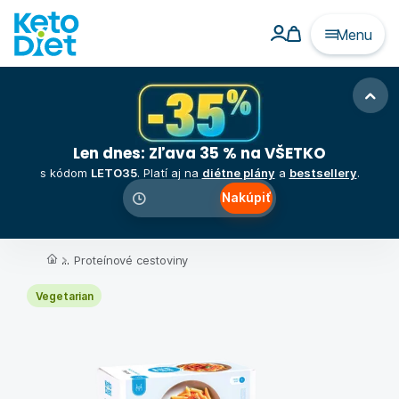
Menu
Len dnes: Zľava 35 % na VŠETKO
s kódom
LETO35
. Platí aj na
diétne plány
a
bestsellery
.
Nakúpiť
00
:
00
:
00
...
Proteínové cestoviny
Vegetarian