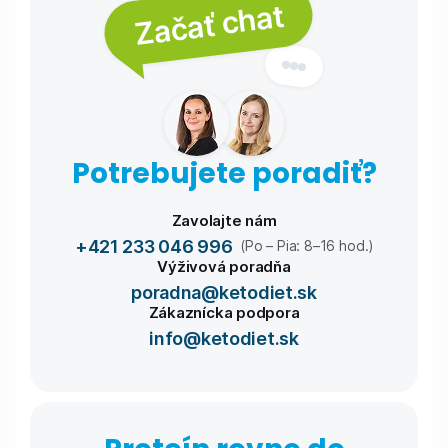
Začať chat
Potrebujete poradiť?
Zavolajte nám
+421 233 046 996
(Po – Pia: 8–16 hod.)
Výživová poradňa
poradna@ketodiet.sk
Zákaznícka podpora
info@ketodiet.sk