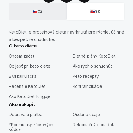
CZ
SK
KetoDiet je proteínová diéta navrhnutá pre rýchle, účinné
a bezpečné chudnutie.
O keto diéte
Chcem začať
Dietné plány KetoDiet
Čo jesť pri keto diéte
Ako rýchlo schudnúť
BMI kalkulačka
Keto recepty
Recenzie KetoDiet
Kontraindikácie
Ako KetoDiet funguje
Ako nakúpiť
Doprava a platba
Osobné údaje
*Podmienky zľavových
Reklamačný poriadok
kódov