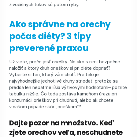
živočíšnych tukov sú potom ryby.
Ako správne na orechy
počas diéty? 3 tipy
preverené praxou
Už viete, prečo jesť oriešky. No ako s nimi bezpečne
naložiť a ktorý druh orieškov si pri diéte dopriať?
Vyberte si ten, ktorý vám chutí. Pre telo je
najvýhodnejšie jednotlivé druhy striedať, pretože sa
predsa len nepatrne líšia výživovými hodnotami– pozrite
tabuľku nižšie. Čo teda zostáva kameňom úrazu pri
konzumácii orieškov pri chudnutí, alebo ak chcete
v našom prípade skôr „orieškom“?
Dajte pozor na množstvo. Keď
zjete orechov veľa, neschudnete