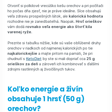
Otvoriť si polkilové vrecúško kešu orechov a pri počítači
ho počas dňa zjesť, nie je práve ideálne. Síce obsahujú
veľa zdraviu prospešných látok, ale
kalorická hodnota
rozhodne nie je zanedbateľná. Naopak.
Hrsť orieškov
vám dodá
rovnako veľa energie ako štvrť kila
varenej ryže
.
Prezrite si tabuľku nižšie, kde sú vaše obľúbené druhy
orechov v riadkoch od najmenej kalorických po tie
najkalorickejšie
a majte pritom na pamäti, že pri
chudnutí s
KetoDiet
by ste si mali dopriať cca
25 g
orieškov za deň
a zároveň ich kombinovať s ďalšími
zdrojmi rastlinných aj živočíšnych tukov.
Koľko energie a živín
obsahuje 1 hrsť (50 g)
orechov?