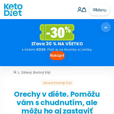
Menu
Zľava 30 % NA VŠETKO
s kódom
KD30
. Platí aj na Novinky a Limitky.
Nakúpiť
...
Zdravý životný štýl
Zdravý životný štýl
Orechy v diéte. Pomôžu
vám s chudnutím, ale
môžu ho aj zastaviť