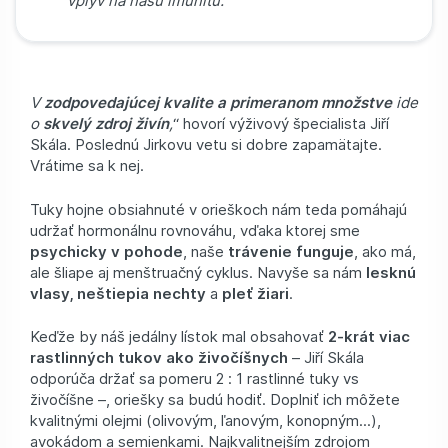
vplyv na našu imunitu.
V
zodpovedajúcej kvalite a primeranom množstve
ide
o
skvelý zdroj živín
,
“ hovorí výživový špecialista Jiří
Skála. Poslednú Jirkovu vetu si dobre zapamätajte.
Vrátime sa k nej.
Tuky hojne obsiahnuté v orieškoch nám teda pomáhajú
udržať hormonálnu rovnováhu, vďaka ktorej sme
psychicky v pohode
, naše
trávenie funguje
, ako má,
ale šliape aj menštruačný cyklus. Navyše sa nám
lesknú
vlasy, neštiepia nechty
a
pleť žiari
.
Keďže by náš jedálny lístok mal obsahovať
2-krát viac
rastlinných tukov ako živočíšnych
– Jiří Skála
odporúča držať sa pomeru 2 : 1 rastlinné tuky vs
živočíšne –, oriešky sa budú hodiť. Doplniť ich môžete
kvalitnými olejmi (olivovým, ľanovým, konopným...),
avokádom a semienkami. Najkvalitnejším zdrojom