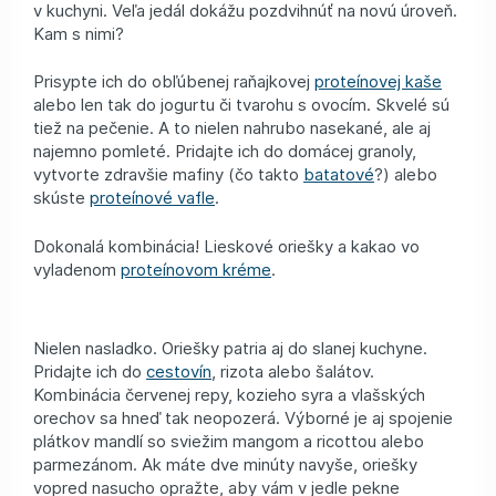
v kuchyni. Veľa jedál dokážu pozdvihnúť na novú úroveň.
Kam s nimi?
Prisypte ich do obľúbenej raňajkovej
proteínovej kaše
alebo len tak do jogurtu či tvarohu s ovocím. Skvelé sú
tiež na pečenie. A to nielen nahrubo nasekané, ale aj
najemno pomleté. Pridajte ich do domácej granoly,
vytvorte zdravšie mafiny (čo takto
batatové
?) alebo
skúste
proteínové vafle
.
Dokonalá kombinácia! Lieskové oriešky a kakao vo
vyladenom
proteínovom kréme
.
Nielen nasladko. Oriešky patria aj do slanej kuchyne.
Pridajte ich do
cestovín
, rizota alebo šalátov.
Kombinácia červenej repy, kozieho syra a vlašských
orechov sa hneď tak neopozerá. Výborné je aj spojenie
plátkov mandlí so sviežim mangom a ricottou alebo
parmezánom. Ak máte dve minúty navyše, oriešky
vopred nasucho opražte, aby vám v jedle pekne