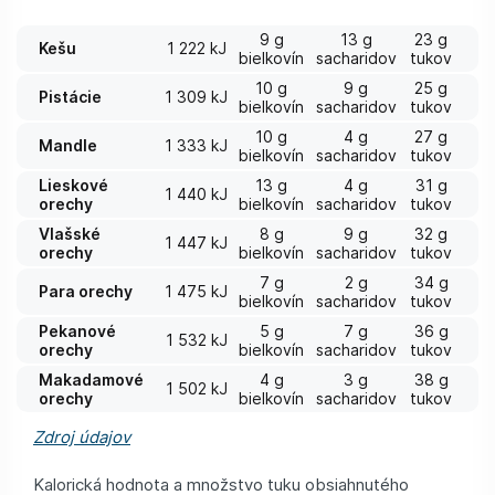
9 g
13 g
23 g
Kešu
1 222 kJ
bielkovín
sacharidov
tukov
10 g
9 g
25 g
Pistácie
1 309 kJ
bielkovín
sacharidov
tukov
10 g
4 g
27 g
Mandle
1 333 kJ
bielkovín
sacharidov
tukov
Lieskové
13 g
4 g
31 g
1 440 kJ
orechy
bielkovín
sacharidov
tukov
Vlašské
8 g
9 g
32 g
1 447 kJ
orechy
bielkovín
sacharidov
tukov
7 g
2 g
34 g
Para orechy
1 475 kJ
bielkovín
sacharidov
tukov
Pekanové
5 g
7 g
36 g
1 532 kJ
orechy
bielkovín
sacharidov
tukov
Makadamové
4 g
3 g
38 g
1 502 kJ
orechy
bielkovín
sacharidov
tukov
Zdroj údajov
Kalorická hodnota a množstvo tuku obsiahnutého