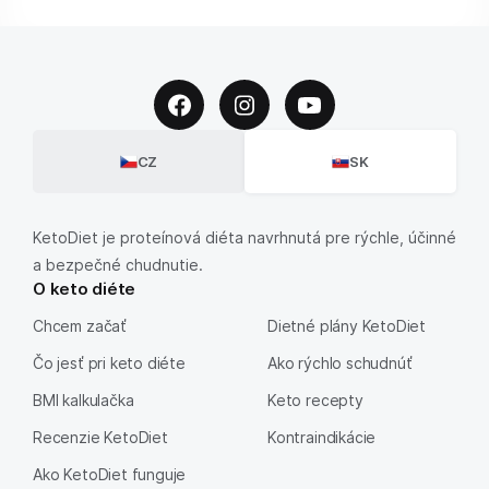
CZ
SK
KetoDiet je proteínová diéta navrhnutá pre rýchle, účinné
a bezpečné chudnutie.
O keto diéte
Chcem začať
Dietné plány KetoDiet
Čo jesť pri keto diéte
Ako rýchlo schudnúť
BMI kalkulačka
Keto recepty
Recenzie KetoDiet
Kontraindikácie
Ako KetoDiet funguje