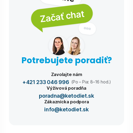
Začať chat
Potrebujete poradiť?
Zavolajte nám
+421 233 046 996
(Po – Pia: 8–16 hod.)
Výživová poradňa
poradna@ketodiet.sk
Zákaznícka podpora
info@ketodiet.sk