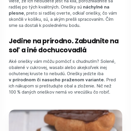
viete, že ich nebudete jesť na kilá, porozhliadnite sa
radšej po tých kvalitných. Oriešky sú
náchylné na
plesne
, preto si radšej overte, odkiaľ oriešky, čo vám
skončili v košíku, sú, a akým prešli spracovaním. Čím
sme sa dostali k poslednému bodu.
Jedine na prírodno. Zabudnite na
soľ a iné dochucovadlá
Aké oriešky vám môžu pomôcť s chudnutím? Solené,
obalené v cukrovej, wasabi alebo akejkoľvek inej
ochutenej kruste to nebudú. Oriešky jedzte iba
v prírodnom či nasucho praženom variante
. Pred
ich nákupom si preštudujte obal a zloženie. Nič než
100 % daných orieškov nemá vo vrecúšku čo robiť.