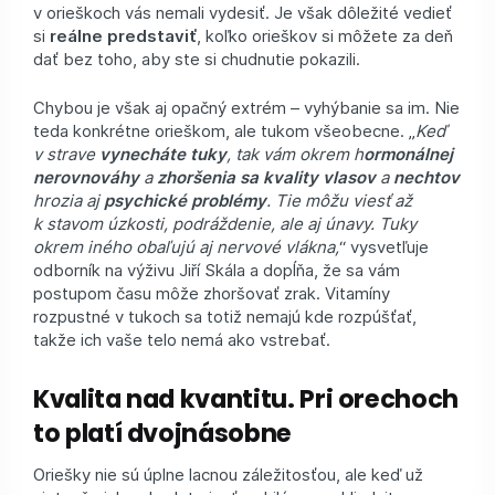
v orieškoch vás nemali vydesiť. Je však dôležité vedieť
si
reálne predstaviť
, koľko orieškov si môžete za deň
dať bez toho, aby ste si chudnutie pokazili.
Chybou je však aj opačný extrém – vyhýbanie sa im. Nie
teda konkrétne orieškom, ale tukom všeobecne. „
Keď
v strave
vynecháte tuky
, tak vám okrem h
ormonálnej
nerovnováhy
a
zhoršenia sa kvality vlasov
a
nechtov
hrozia aj
psychické problémy
. Tie môžu viesť až
k stavom úzkosti, podráždenie, ale aj únavy. Tuky
okrem iného obaľujú aj nervové vlákna,
“ vysvetľuje
odborník na výživu Jiří Skála a dopĺňa, že sa vám
postupom času môže zhoršovať zrak. Vitamíny
rozpustné v tukoch sa totiž nemajú kde rozpúšťať,
takže ich vaše telo nemá ako vstrebať.
Kvalita nad kvantitu. Pri orechoch
to platí dvojnásobne
Oriešky nie sú úplne lacnou záležitosťou, ale keď už