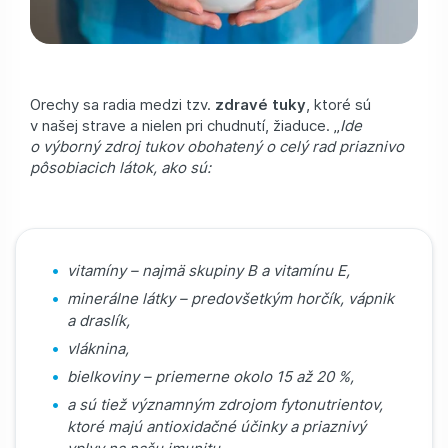
Orechy sa radia medzi tzv.
zdravé tuky
, ktoré sú
v našej strave a nielen pri chudnutí, žiaduce. „
Ide
o výborný zdroj tukov obohatený o celý rad priaznivo
pôsobiacich látok, ako sú:
vitamíny – najmä skupiny B a vitamínu E,
minerálne látky – predovšetkým horčík, vápnik
a draslík,
vláknina,
bielkoviny – priemerne okolo 15 až 20 %,
a sú tiež významným zdrojom fytonutrientov,
ktoré majú antioxidačné účinky a priaznivý