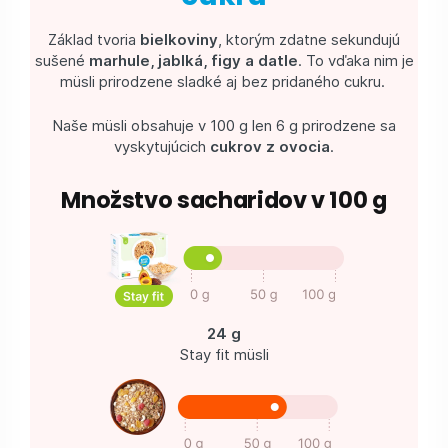
Základ tvoria
bielkoviny
, ktorým zdatne sekundujú
sušené
marhule, jablká, figy a datle
. To vďaka nim je
müsli prirodzene sladké aj bez pridaného cukru.
Naše müsli obsahuje v 100 g len 6 g prirodzene sa
vyskytujúcich
cukrov z ovocia
.
Množstvo sacharidov v 100 g
24 g
Stay fit müsli