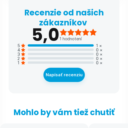
Recenzie od našich
zákazníkov
5,0
1
hodnotení
5
1
×
4
0
×
3
0
×
2
0
×
1
0
×
Napísať recenziu
Mohlo by vám tiež chutiť