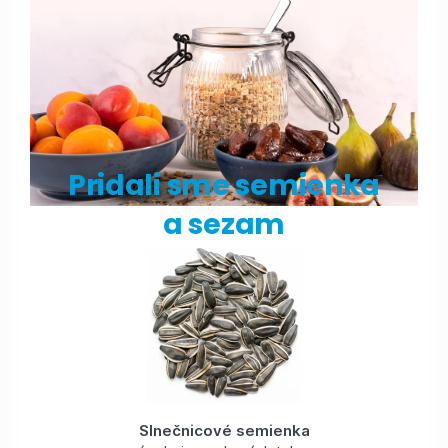
Pridali sme semienka
a sezam
Slnečnicové semienka