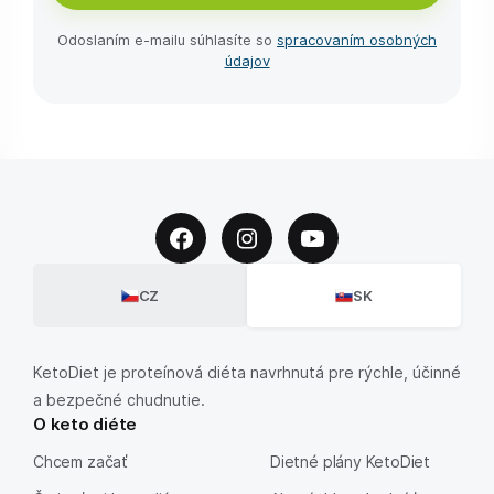
Odoslaním e-⁠mailu súhlasíte so
spracovaním osobných
údajov
CZ
SK
KetoDiet je proteínová diéta navrhnutá pre rýchle, účinné
a bezpečné chudnutie.
O keto diéte
Chcem začať
Dietné plány KetoDiet