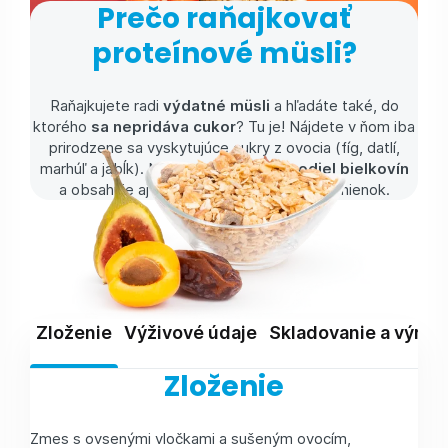
Prečo raňajkovať
proteínové müsli?
Raňajkujete radi
výdatné müsli
a hľadáte také, do
ktorého
sa nepridáva cukor
? Tu je! Nájdete v ňom iba
prirodzene sa vyskytujúce cukry z ovocia (fíg, datlí,
marhúľ a jabĺk). Navyše má
vysoký podiel bielkovín
a obsahuje aj
zdravé tuky
v podobe semienok.
Zloženie
Výživové údaje
Skladovanie a výrob
Zloženie
Zmes s ovsenými vločkami a sušeným ovocím,