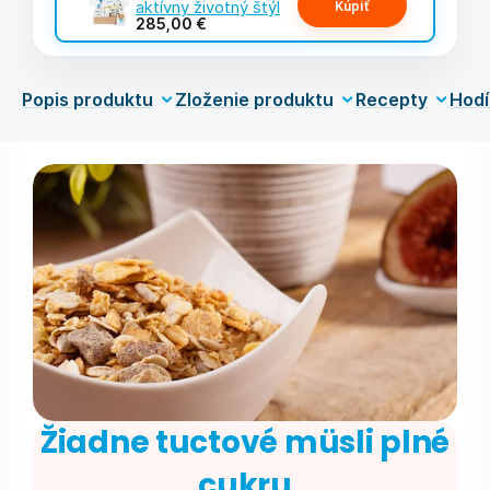
aktívny životný štýl
Kúpiť
285,00 €
Popis produktu
Zloženie produktu
Recepty
Hodí
Žiadne tuctové müsli plné
cukru