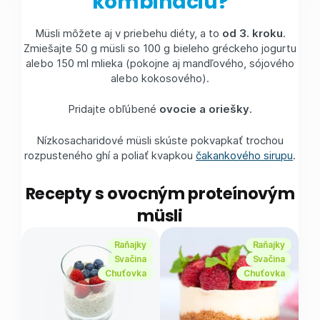
kombináciu?
Müsli môžete aj v priebehu diéty, a to
od 3. kroku
.
Zmiešajte 50 g müsli so 100 g bieleho gréckeho jogurtu
alebo 150 ml mlieka (pokojne aj mandľového, sójového
alebo kokosového).
Pridajte obľúbené
ovocie a oriešky
.
Nízkosacharidové müsli skúste pokvapkať trochou
rozpusteného ghí a poliať kvapkou
čakankového sirupu
.
Recepty s ovocným proteínovým
müsli
Raňajky
Raňajky
Svačina
Svačina
Chuťovka
Chuťovka