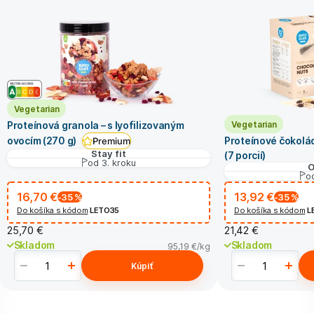
Vegetarian
Vegetarian
Proteínová granola – s lyofilizovaným
ovocím (270 g)
Proteínové čokolá
Premium
Stay fit
(7 porcií)
od 3. kroku
O
od
16,70 €
13,92 €
-35
%
-35
%
Do košíka s kódom
LETO35
Do košíka s kódom
L
25,70 €
21,42 €
Skladom
Skladom
95,19 €
/kg
Kúpiť