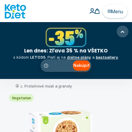
Menu
Len dnes: Zľava 35 % na VŠETKO
s kódom
LETO35
. Platí aj na
diétne plány
a
bestsellery
.
Nakúpiť
00
:
00
:
00
...
Proteínové müsli a granoly
Vegetarian