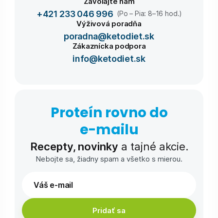
Zavolajte nám
+421 233 046 996
(Po – Pia: 8–16 hod.)
Výživová poradňa
poradna@ketodiet.sk
Zákaznícka podpora
info@ketodiet.sk
Proteín rovno do
e-⁠mailu
Recepty, novinky
a tajné akcie.
Nebojte sa, žiadny spam a všetko s mierou.
Pridať sa