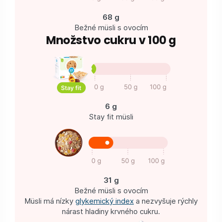
68 g
Bežné müsli s ovocím
Množstvo cukru v 100 g
6 g
Stay fit müsli
31 g
Bežné müsli s ovocím
Müsli má nízky
glykemický index
a nezvyšuje rýchly
nárast hladiny krvného cukru.