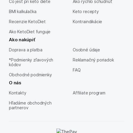
Čo jesť pri keto diéte
Ako rýchlo schudnúť
BMI kalkulačka
Keto recepty
Recenzie KetoDiet
Kontraindikácie
Ako KetoDiet funguje
Ako nakúpiť
Doprava a platba
Osobné údaje
*Podmienky zľavových
Reklamačný poriadok
kódov
FAQ
Obchodné podmienky
O nás
Kontakty
Affiliate program
Hľadáme obchodných
partnerov