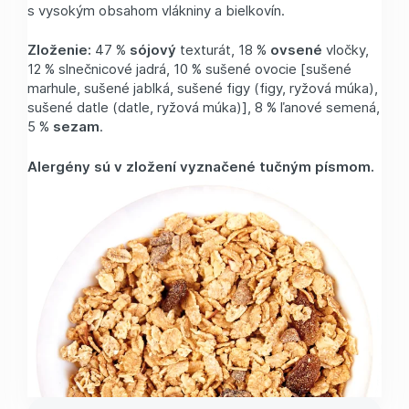
s vysokým obsahom vlákniny a bielkovín.
Zloženie:
47 %
sójový
texturát, 18 %
ovsené
vločky,
12 % slnečnicové jadrá, 10 % sušené ovocie [sušené
marhule, sušené jablká, sušené figy (figy, ryžová múka),
sušené datle (datle, ryžová múka)], 8 % ľanové semená,
5 %
sezam
.
Alergény sú v zložení vyznačené tučným písmom.