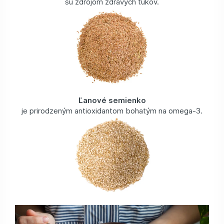
sú zdrojom zdravých tukov.
Ľanové semienko
je prirodzeným antioxidantom bohatým na omega-3.
Sezam
prispieva k udržaniu zdravých kostí.