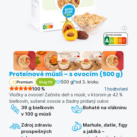
Proteínové müsli – s ovocím (500 g)
500 g
od 3. kroku
Stay fit
Premium
100
%
1
hodnotení
Vločky a ovocie! Začnite deň s müsli, v ktorom je 42 %
bielkovín, sušené ovocie a žiadny pridaný cukor.
39 g bielkovín
Bohaté na vlákninu
v 100 g müsli
Zdroj zdraviu
Marhule, datle, figy
prospešných
a jablká –