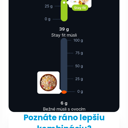
39 g
Stay fit müsli
6 g
Bežné müsli s ovocím
Poznáte ráno lepšiu