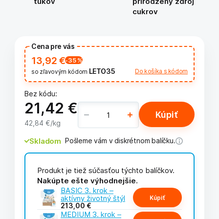
tukov
prirodzený zdroj
cukrov
Cena pre vás
13,92 €
-35
%
LETO35
Do košíka s kódom
so zľavovým kódom
Bez kódu:
21,42 €
Kúpiť
42,84 €
/kg
Skladom
Pošleme vám v diskrétnom balíčku.
Produkt je tiež súčasťou týchto balíčkov.
Nakúpte ešte výhodnejšie.
BASIC 3. krok –
aktívny životný štýl
Kúpiť
213,00 €
MEDIUM 3. krok –